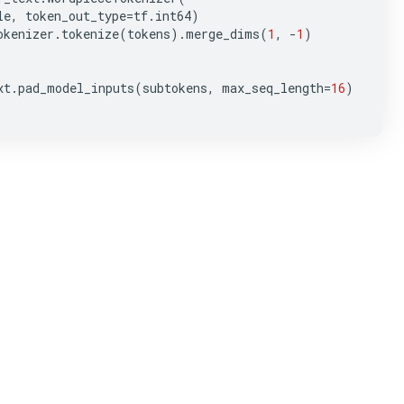
le
,
token_out_type
=
tf
.
int64
)
okenizer
.
tokenize
(
tokens
)
.
merge_dims
(
1
,
-
1
)
xt
.
pad_model_inputs
(
subtokens
,
max_seq_length
=
16
)