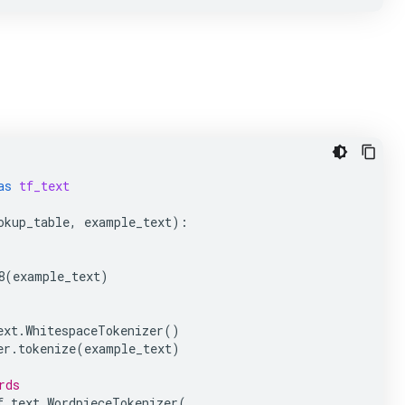
as
tf_text
okup_table
,
example_text
):
8
(
example_text
)
ext
.
WhitespaceTokenizer
()
er
.
tokenize
(
example_text
)
rds
f_text
.
WordpieceTokenizer
(