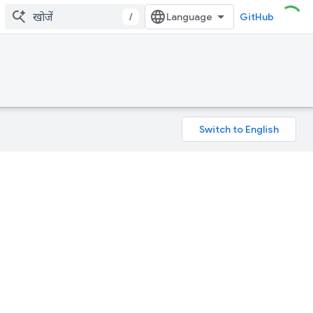
/
GitHub