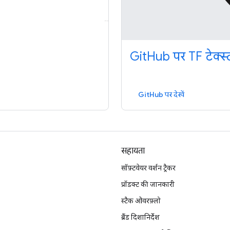
GitHub पर TF टेक्स्
GitHub पर देखें
सहायता
सॉफ़्टवेयर वर्शन ट्रैकर
प्रॉडक्ट की जानकारी
स्टैक ओवरफ़्लो
ब्रैंड दिशानिर्देश