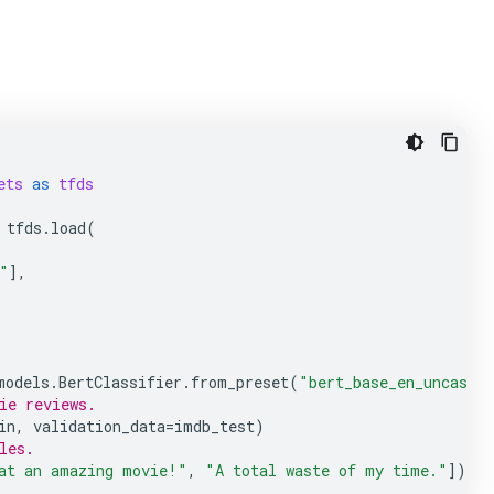
ets
as
tfds
tfds
.
load
(
"
],
models
.
BertClassifier
.
from_preset
(
"bert_base_en_uncased
ie reviews.
in
,
validation_data
=
imdb_test
)
les.
at an amazing movie!"
,
"A total waste of my time."
])