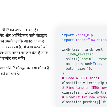
erasNLP का उपयोग करना है।
import
keras_nlp
ट वेट और आर्किटेक्चर वाले मॉड्यूलर
import
tensorflow_datas
कों का उपयोग उनके आउट-ऑफ़-द-
की आवश्यकता है, तो आप घटकों को
imdb_train
,
imdb_test
=
ग्राफ़ गणना पर ज़ोर देता है ताकि
"imdb_reviews"
,
 उम्मीद कर सकें।
split
=
[
"train"
,
"test
as_supervised
=
True
,
asNLP मॉड्यूल परतें या मॉडल हैं।
batch_size
=
16
,
)
को समझते हैं।
# Load a BERT model.
classifier
=
keras_nlp
.
# Fine-tune on IMDb mov
classifier
.
fit
(
imdb_tra
# Predict two new examp
classifier
.
predict
([
"Wh