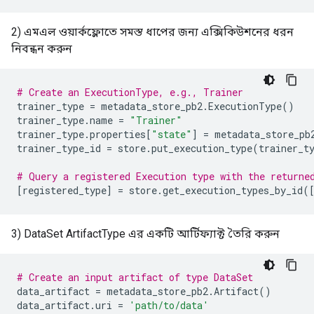
2) এমএল ওয়ার্কফ্লোতে সমস্ত ধাপের জন্য এক্সিকিউশনের ধরন
নিবন্ধন করুন
# Create an ExecutionType, e.g., Trainer
trainer_type
=
metadata_store_pb2
.
ExecutionType
()
trainer_type
.
name
=
"Trainer"
trainer_type
.
properties
[
"state"
]
=
metadata_store_pb
trainer_type_id
=
store
.
put_execution_type
(
trainer_t
# Query a registered Execution type with the returne
[
registered_type
]
=
store
.
get_execution_types_by_id
(
3) DataSet ArtifactType এর একটি আর্টিফ্যাক্ট তৈরি করুন
# Create an input artifact of type DataSet
data_artifact
=
metadata_store_pb2
.
Artifact
()
data_artifact
.
uri
=
'path/to/data'