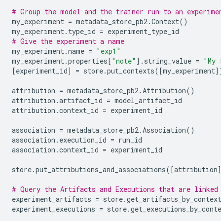
# Group the model and the trainer run to an experime
my_experiment
=
metadata_store_pb2
.
Context
()
my_experiment
.
type_id
=
experiment_type_id
# Give the experiment a name
my_experiment
.
name
=
"exp1"
my_experiment
.
properties
[
"note"
]
.
string_value
=
"My 
[
experiment_id
]
=
store
.
put_contexts
([
my_experiment
]
attribution
=
metadata_store_pb2
.
Attribution
()
attribution
.
artifact_id
=
model_artifact_id
attribution
.
context_id
=
experiment_id
association
=
metadata_store_pb2
.
Association
()
association
.
execution_id
=
run_id
association
.
context_id
=
experiment_id
store
.
put_attributions_and_associations
([
attribution
# Query the Artifacts and Executions that are linked
experiment_artifacts
=
store
.
get_artifacts_by_contex
experiment_executions
=
store
.
get_executions_by_cont