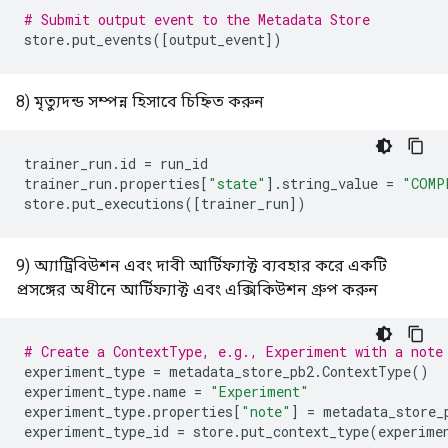
# Submit output event to the Metadata Store
store
.
put_events
([
output_event
])
8) মৃত্যুদন্ড সম্পন্ন হিসাবে চিহ্নিত করুন
trainer_run
.
id
=
run_id
trainer_run
.
properties
[
"state"
]
.
string_value
=
"COMP
store
.
put_executions
([
trainer_run
])
9) অ্যাট্রিবিউশন এবং দাবী আর্টিফ্যাক্ট ব্যবহার করে একটি
প্রসঙ্গের অধীনে আর্টিফ্যাক্ট এবং এক্সিকিউশন গ্রুপ করুন
# Create a ContextType, e.g., Experiment with a note
experiment_type
=
metadata_store_pb2
.
ContextType
()
experiment_type
.
name
=
"Experiment"
experiment_type
.
properties
[
"note"
]
=
metadata_store_
experiment_type_id
=
store
.
put_context_type
(
experime