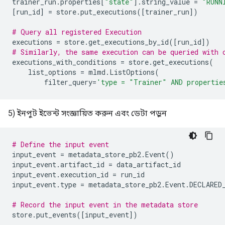
trainer_run
.
properties
[
"state"
]
.
string_value
=
"RUNN
[
run_id
]
=
store
.
put_executions
([
trainer_run
])
# Query all registered Execution
executions
=
store
.
get_executions_by_id
([
run_id
])
# Similarly, the same execution can be queried with 
executions_with_conditions
=
store
.
get_executions
(
list_options
=
mlmd
.
ListOptions
(
filter_query
=
'type = "Trainer" AND propertie
5) ইনপুট ইভেন্ট সংজ্ঞায়িত করুন এবং ডেটা পড়ুন
# Define the input event
input_event
=
metadata_store_pb2
.
Event
()
input_event
.
artifact_id
=
data_artifact_id
input_event
.
execution_id
=
run_id
input_event
.
type
=
metadata_store_pb2
.
Event
.
DECLARED
# Record the input event in the metadata store
store
.
put_events
([
input_event
])