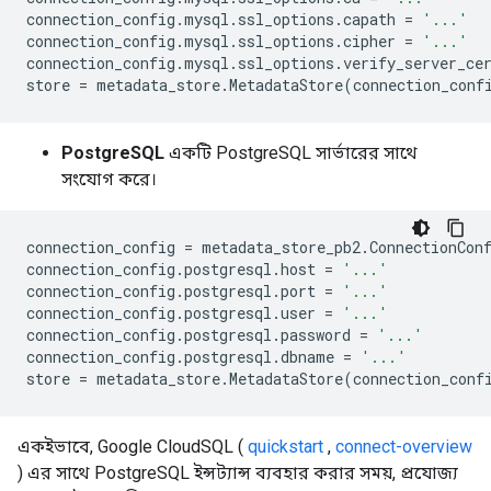
connection_config
.
mysql
.
ssl_options
.
capath
=
'...'
connection_config
.
mysql
.
ssl_options
.
cipher
=
'...'
connection_config
.
mysql
.
ssl_options
.
verify_server_ce
store
=
metadata_store
.
MetadataStore
(
connection_conf
PostgreSQL
একটি PostgreSQL সার্ভারের সাথে
সংযোগ করে।
connection_config
=
metadata_store_pb2
.
ConnectionCon
connection_config
.
postgresql
.
host
=
'...'
connection_config
.
postgresql
.
port
=
'...'
connection_config
.
postgresql
.
user
=
'...'
connection_config
.
postgresql
.
password
=
'...'
connection_config
.
postgresql
.
dbname
=
'...'
store
=
metadata_store
.
MetadataStore
(
connection_conf
একইভাবে, Google CloudSQL (
quickstart
,
connect-overview
) এর সাথে PostgreSQL ইন্সট্যান্স ব্যবহার করার সময়, প্রযোজ্য