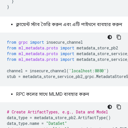
  }

ক্লায়েন্ট স্টাব তৈরি করুন এবং এটি পাইথনে ব্যবহার করুন
from
grpc
import
insecure_channel
from
ml_metadata.proto
import
metadata_store_pb2
from
ml_metadata.proto
import
metadata_store_service
from
ml_metadata.proto
import
metadata_store_service
channel
=
insecure_channel
(
'localhost:8080'
)
stub
=
metadata_store_service_pb2_grpc
.
MetadataStore
RPC কলের সাথে MLMD ব্যবহার করুন
# Create ArtifactTypes, e.g., Data and Model
data_type
=
metadata_store_pb2
.
ArtifactType
()
data_type
.
name
=
"DataSet"