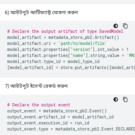
6) আউটপুট আর্টিফ্যাক্ট ঘোষণা করুন
# Declare the output artifact of type SavedModel
model_artifact
=
metadata_store_pb2
.
Artifact
()
model_artifact
.
uri
=
'path/to/model/file'
model_artifact
.
properties
[
"version"
]
.
int_value
=
1
model_artifact
.
properties
[
"name"
]
.
string_value
=
'MN
model_artifact
.
type_id
=
model_type_id
[
model_artifact_id
]
=
store
.
put_artifacts
([
model_art
7) আউটপুট ইভেন্ট রেকর্ড করুন
# Declare the output event
output_event
=
metadata_store_pb2
.
Event
()
output_event
.
artifact_id
=
model_artifact_id
output_event
.
execution_id
=
run_id
output_event
.
type
=
metadata_store_pb2
.
Event
.
DECLARE