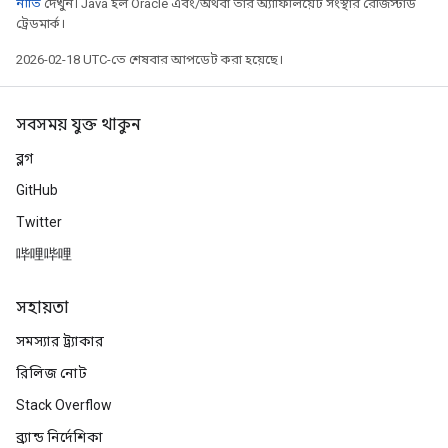
নীতি
দেখুন। Java হল Oracle এবং/অথবা তার অ্যাফিলিয়েট সংস্থার রেজিস্টার্ড
ট্রেডমার্ক।
2026-02-18 UTC-তে শেষবার আপডেট করা হয়েছে।
সবসময় যুক্ত থাকুন
ব্লগ
GitHub
Twitter
哔哩哔哩
সহায়তা
সমস্যার ট্র্যাকার
রিলিজ নোট
Stack Overflow
ব্র্যান্ড নির্দেশিকা