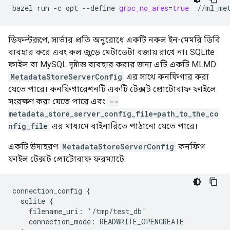
bazel
run
-c
opt
--define
grpc_no_ares
=
true
ডিফল্টরূপে, সার্ভার প্রতি অনুরোধে একটি নকল ইন-মেমরি ডিবি
ব্যবহার করে এবং কল জুড়ে মেটাডেটা বজায় রাখে না। SQLite
ফাইল বা MySQL দৃষ্টান্ত ব্যবহার করার জন্য এটি একটি MLMD
MetadataStoreServerConfig
এর সাথে কনফিগার করা
যেতে পারে। কনফিগারেশনটি একটি টেক্সট প্রোটোবাফ ফাইলে
সংরক্ষণ করা যেতে পারে এবং
--
metadata_store_server_config_file=path_to_the_co
nfig_file
এর মাধ্যমে বাইনারিতে পাঠানো যেতে পারে।
একটি উদাহরণ
MetadataStoreServerConfig
কনফিগ
ফাইল টেক্সট প্রোটোবাফ ফরম্যাটে:
connection_config {

  sqlite {

    filename_uri: '/tmp/test_db'

    connection_mode: READWRITE_OPENCREATE
