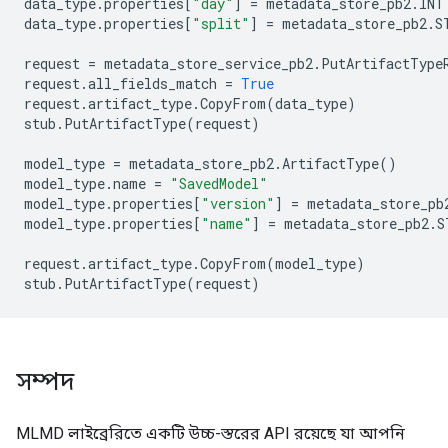
data_type
.
properties
[
"day"
]
=
metadata_store_pb2
.
INT
data_type
.
properties
[
"split"
]
=
metadata_store_pb2
.
S
request
=
metadata_store_service_pb2
.
PutArtifactType
request
.
all_fields_match
=
True
request
.
artifact_type
.
CopyFrom
(
data_type
)
stub
.
PutArtifactType
(
request
)
model_type
=
metadata_store_pb2
.
ArtifactType
()
model_type
.
name
=
"SavedModel"
model_type
.
properties
[
"version"
]
=
metadata_store_pb
model_type
.
properties
[
"name"
]
=
metadata_store_pb2
.
S
request
.
artifact_type
.
CopyFrom
(
model_type
)
stub
.
PutArtifactType
(
request
)
সম্পদ
MLMD লাইব্রেরিতে একটি উচ্চ-স্তরের API রয়েছে যা আপনি