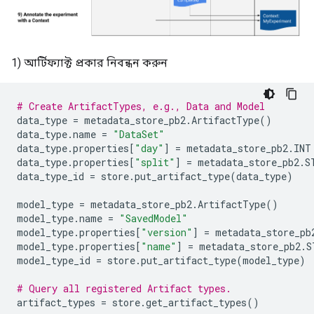
1) আর্টিফ্যাক্ট প্রকার নিবন্ধন করুন
# Create ArtifactTypes, e.g., Data and Model
data_type
=
metadata_store_pb2
.
ArtifactType
()
data_type
.
name
=
"DataSet"
data_type
.
properties
[
"day"
]
=
metadata_store_pb2
.
INT
data_type
.
properties
[
"split"
]
=
metadata_store_pb2
.
S
data_type_id
=
store
.
put_artifact_type
(
data_type
)
model_type
=
metadata_store_pb2
.
ArtifactType
()
model_type
.
name
=
"SavedModel"
model_type
.
properties
[
"version"
]
=
metadata_store_pb
model_type
.
properties
[
"name"
]
=
metadata_store_pb2
.
S
model_type_id
=
store
.
put_artifact_type
(
model_type
)
# Query all registered Artifact types.
artifact_types
=
store
.
get_artifact_types
()