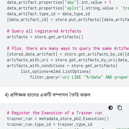
data_artifact
.
properties
[
"day"
]
.
int_value
=
1
data_artifact
.
properties
[
"split"
]
.
string_value
=
'tr
data_artifact
.
type_id
=
data_type_id
[
data_artifact_id
]
=
store
.
put_artifacts
([
data_artif
# Query all registered Artifacts
artifacts
=
store
.
get_artifacts
()
# Plus, there are many ways to query the same Artifa
[
stored_data_artifact
]
=
store
.
get_artifacts_by_id
([
artifacts_with_uri
=
store
.
get_artifacts_by_uri
(
data
artifacts_with_conditions
=
store
.
get_artifacts
(
list_options
=
mlmd
.
ListOptions
(
filter_query
=
'uri LIKE "%/data" AND proper
4) প্রশিক্ষক রানের একটি সম্পাদন তৈরি করুন
# Register the Execution of a Trainer run
trainer_run
=
metadata_store_pb2
.
Execution
()
trainer_run
.
type_id
=
trainer_type_id