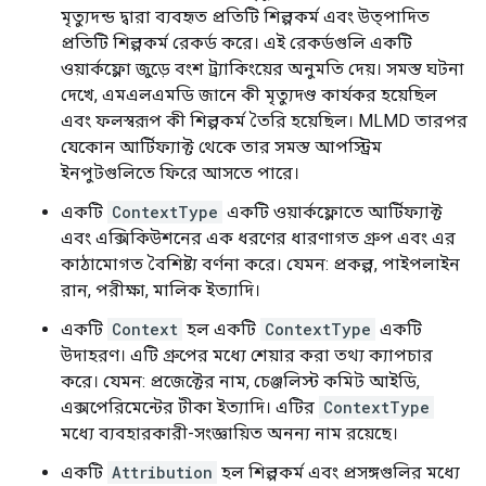
মৃত্যুদন্ড দ্বারা ব্যবহৃত প্রতিটি শিল্পকর্ম এবং উত্পাদিত
প্রতিটি শিল্পকর্ম রেকর্ড করে। এই রেকর্ডগুলি একটি
ওয়ার্কফ্লো জুড়ে বংশ ট্র্যাকিংয়ের অনুমতি দেয়। সমস্ত ঘটনা
দেখে, এমএলএমডি জানে কী মৃত্যুদণ্ড কার্যকর হয়েছিল
এবং ফলস্বরূপ কী শিল্পকর্ম তৈরি হয়েছিল। MLMD তারপর
যেকোন আর্টিফ্যাক্ট থেকে তার সমস্ত আপস্ট্রিম
ইনপুটগুলিতে ফিরে আসতে পারে।
একটি
ContextType
একটি ওয়ার্কফ্লোতে আর্টিফ্যাক্ট
এবং এক্সিকিউশনের এক ধরণের ধারণাগত গ্রুপ এবং এর
কাঠামোগত বৈশিষ্ট্য বর্ণনা করে। যেমন: প্রকল্প, পাইপলাইন
রান, পরীক্ষা, মালিক ইত্যাদি।
একটি
Context
হল একটি
ContextType
একটি
উদাহরণ। এটি গ্রুপের মধ্যে শেয়ার করা তথ্য ক্যাপচার
করে। যেমন: প্রজেক্টের নাম, চেঞ্জলিস্ট কমিট আইডি,
এক্সপেরিমেন্টের টীকা ইত্যাদি। এটির
ContextType
মধ্যে ব্যবহারকারী-সংজ্ঞায়িত অনন্য নাম রয়েছে।
একটি
Attribution
হল শিল্পকর্ম এবং প্রসঙ্গগুলির মধ্যে