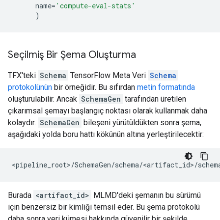
name
=
'compute-eval-stats'
)
Seçilmiş Bir Şema Oluşturma
TFX'teki
Schema
TensorFlow Meta Veri
Schema
protokolünün
bir örneğidir. Bu sıfırdan
metin formatında
oluşturulabilir. Ancak
SchemaGen
tarafından üretilen
çıkarımsal şemayı başlangıç ​​noktası olarak kullanmak daha
kolaydır.
SchemaGen
bileşeni yürütüldükten sonra şema,
aşağıdaki yolda boru hattı kökünün altına yerleştirilecektir:
Burada
<artifact_id>
MLMD'deki şemanın bu sürümü
için benzersiz bir kimliği temsil eder. Bu şema protokolü
daha sonra veri kümesi hakkında güvenilir bir şekilde