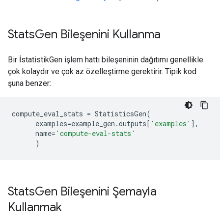
Stats
Gen Bileşenini Kullanma
Bir İstatistikGen işlem hattı bileşeninin dağıtımı genellikle
çok kolaydır ve çok az özelleştirme gerektirir. Tipik kod
şuna benzer:
compute_eval_stats
=
StatisticsGen
(
examples
=
example_gen
.
outputs
[
'examples'
],
name
=
'compute-eval-stats'
)
Stats
Gen Bileşenini Şemayla
Kullanmak