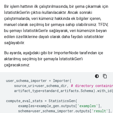
Bir işlem hattının ilk çalıştırılmasında, bir şema çıkarmak için
İstatistikGen'in çıktısı kullanılacaktır. Ancak sonraki
çalıştırmalarda, veri kümeniz hakkında ek bilgiler içeren,
manuel olarak seçilmiş bir şemaya sahip olabilirsiniz. TFDV,
bu şemayı İstatistikGen'e sağlayarak, veri kümenizin beyan
edilen özelliklerine dayalı olarak daha faydalı istatistikler
sağlayabilir.
Bu ayarda, aşağıdaki gibi bir ImporterNode tarafından içe
aktarılmış seçilmiş bir şemayla İstatistikGen'i
çağıracaksınız:
user_schema_importer
=
Importer
(
source_uri
=
user_schema_dir
,
# directory containi
artifact_type
=
standard_artifacts
.
Schema
)
.
with_id
compute_eval_stats
=
StatisticsGen
(
examples
=
example_gen
.
outputs
[
'examples'
],
schema
=
user_schema_importer
.
outputs
[
'result'
],