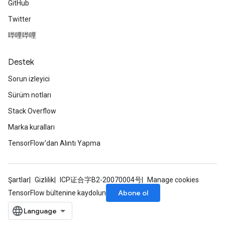
GitHub
Twitter
哔哩哔哩
Destek
Sorun izleyici
Sürüm notları
Stack Overflow
Marka kuralları
TensorFlow'dan Alıntı Yapma
Şartlar
Gizlilik
ICP证合字B2-20070004号
Manage cookies
Abone ol
TensorFlow bültenine kaydolun