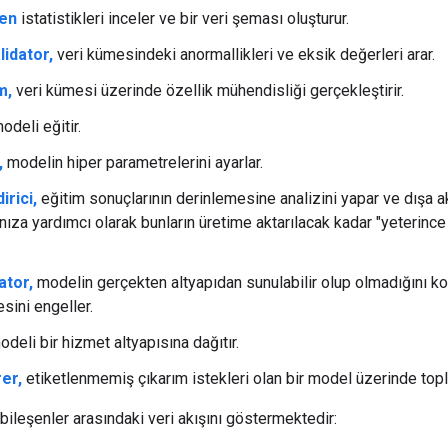
en
istatistikleri inceler ve bir veri şeması oluşturur.
idator,
veri kümesindeki anormallikleri ve eksik değerleri arar.
m,
veri kümesi üzerinde özellik mühendisliği gerçekleştirir.
odeli eğitir.
,
modelin hiper parametrelerini ayarlar.
rici,
eğitim sonuçlarının derinlemesine analizini yapar ve dışa ak
ıza yardımcı olarak bunların üretime aktarılacak kadar "yeterince
ator,
modelin gerçekten altyapıdan sunulabilir olup olmadığını ko
sini engeller.
deli bir hizmet altyapısına dağıtır.
er,
etiketlenmemiş çıkarım istekleri olan bir model üzerinde toplu
bileşenler arasındaki veri akışını göstermektedir: