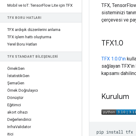
TFX, TensorFlow
Mobil ve Io
T: Tensor
Flow Lite için TFX
sisteminizi tanı
TFX BORU HATLARI
çerçevesi ve payl
TFX ardışık düzenlerini anlama
TFX işlem hattı oluşturma
TFX1
.
0
Yerel Boru Hatları
TFX STANDART BILEŞENLERI
TFX 1.0.0'ın
kull
sağlayan TFX'in 
Örnek
Gen
kapsamı dahilin
İstatistik
Gen
Şema
Gen
Örnek Doğrulayıcı
Kurulum
Dönüştür
Eğitimci
akort cihazı
Değerlendirici
Infra
Validator
pip
install
itici