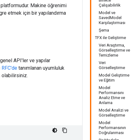
Birlikte
 platformudur. Makine öğrenimi
Çalışabilirlik
gre etmek için bir yapılandırma
Model ve
SavedModel
Karşılaştırması
Şema
TFX ile Geliştirme
Veri Araştırma,
Görselleştirme ve
Temizleme
genel API'ler ve yapılar
Veri
u
RFC'de
tanımlanan uyumluluk
Görselleştirme
labilirsiniz.
Model Geliştirme
ve Eğitim
Model
Performansını
Analiz Etme ve
Anlama
Model Analizi ve
Görselleştirme
Model
Performansının
Doğrulanması