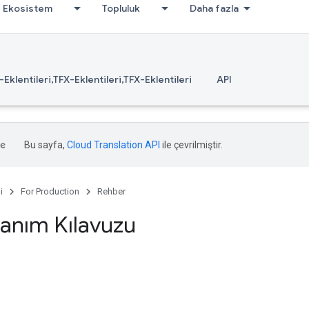
Ekosistem
Topluluk
Daha fazla
-Eklentileri,TFX-Eklentileri,TFX-Eklentileri
API
Bu sayfa,
Cloud Translation API
ile çevrilmiştir.
i
For Production
Rehber
lanım Kılavuzu