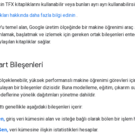
n TFX kitaplıklarını kullanabilir veya bunları ayrı ayrı kullanabilirsi
kları hakkında daha fazla bilgi edinin
.
u temel alan, Google üretim ölçeğinde bir makine öğrenimi araç 
mlamak, başlatmak ve izlemek için gereken ortak bileşenleri ente
aşılan kitaplıklar sağlar.
rt Bileşenleri
 ölçeklenebilir, yüksek performanslı makine öğrenimi görevleri içi
layan bir bileşenler dizisidir. Buna modelleme, eğitim, çıkarım s
deflerine yönelik dağıtımları yönetme dahildir.
tı genellikle aşağıdaki bileşenleri içerir:
n,
giriş veri kümesini alan ve isteğe bağlı olarak bölen bir işlem hat
Gen,
veri kümesine ilişkin istatistikleri hesaplar.