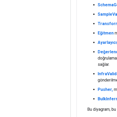
SchemaG
SampleVal
Transfor
Eğitmen
m
Ayarlayıcı
Değerlendi
doğrulaman
sağlar.
InfraValid
gönderilme
Pusher,
mo
BulkInferr
Bu diyagram, bu 