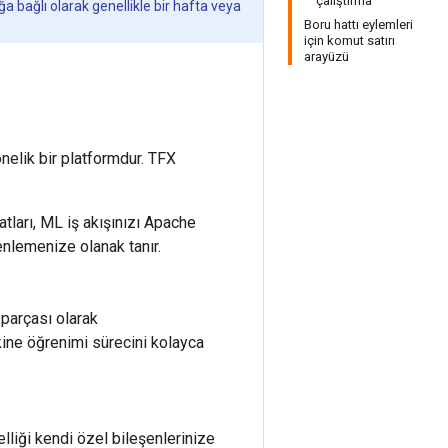
çalıştırma
ğa bağlı olarak genellikle bir hafta veya
Boru hattı eylemleri
için komut satırı
arayüzü
nelik bir platformdur. TFX
tları, ML iş akışınızı Apache
nlemenize olanak tanır.
 parçası olarak
akine öğrenimi sürecini kolayca
elliği kendi özel bileşenlerinize