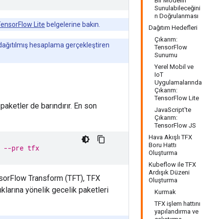
Bir Modelin
Sunulabileceğini
n Doğrulanması
ensorFlow Lite
belgelerine bakın.
Dağıtım Hedefleri
Çıkarım:
dağıtılmış hesaplama gerçekleştiren
TensorFlow
Sunumu
Yerel Mobil ve
IoT
Uygulamalarında
Çıkarım:
TensorFlow Lite
aketler de barındırır. En son
JavaScript'te
Çıkarım:
TensorFlow JS
Hava Akışlı TFX
Boru Hattı
 --pre tfx
Oluşturma
Kubeflow ile TFX
Ardışık Düzeni
sorFlow Transform (TFT), TFX
Oluşturma
larına yönelik gecelik paketleri
Kurmak
TFX işlem hattını
yapılandırma ve