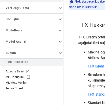
Not:
Bu gecelik paket
daha uzun sürebilir.
Veri Doğrulama
Dönüştür
TFX Hakkı
Modelleme
TFX, üretim orta
Model Analizi
aşağıdakileri sağ
Makine öğr
Sunum
Airflow, A
İLGILI PROJELER
TFX işlem 
Apache Beam
Bir işlem 
ML Dönüşümü
kullanabile
ML Meta Verileri
oluşturmay
Tensor
Board
TFX standa
Standart bi