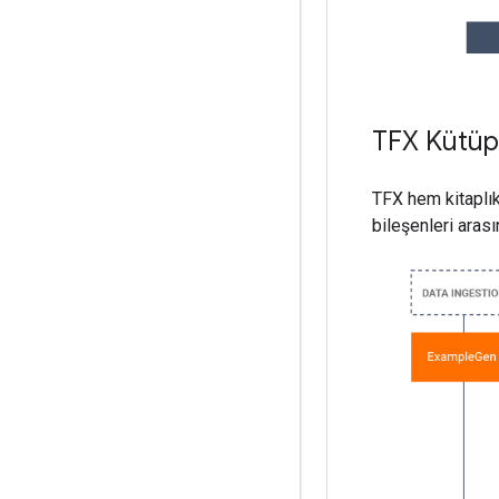
TFX Kütüp
TFX hem kitaplık
bileşenleri arası