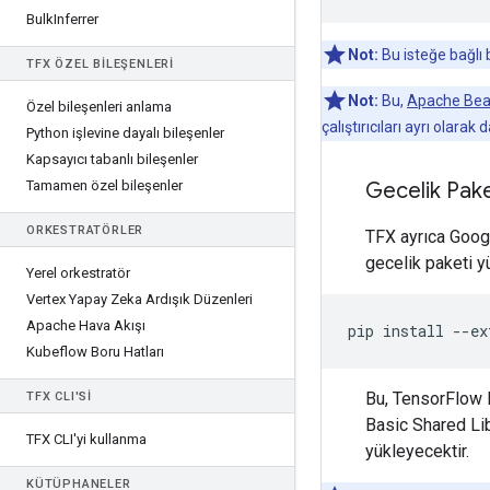
Bulk
Inferrer
Not:
Bu isteğe bağlı 
TFX ÖZEL BILEŞENLERI
Not:
Bu,
Apache Bea
Özel bileşenleri anlama
çalıştırıcıları ayrı olarak 
Python işlevine dayalı bileşenler
Kapsayıcı tabanlı bileşenler
Tamamen özel bileşenler
Gecelik Pake
ORKESTRATÖRLER
TFX ayrıca Goog
gecelik paketi y
Yerel orkestratör
Vertex Yapay Zeka Ardışık Düzenleri
Apache Hava Akışı
pip
install
--
ex
Kubeflow Boru Hatları
Bu, TensorFlow 
TFX CLI'SI
Basic Shared Lib
TFX CLI'yi kullanma
yükleyecektir.
KÜTÜPHANELER