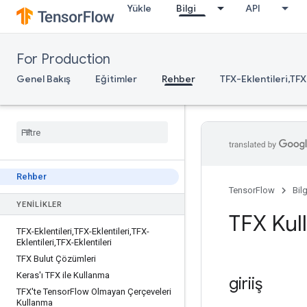
Yükle
Bilgi
API
For Production
Genel Bakış
Eğitimler
Rehber
TFX-Eklentileri,TFX
Rehber
TensorFlow
Bilg
YENILIKLER
TFX Kul
TFX-Eklentileri
,
TFX-Eklentileri
,
TFX-
Eklentileri
,
TFX-Eklentileri
TFX Bulut Çözümleri
Keras'ı TFX ile Kullanma
giriiş
TFX'te Tensor
Flow Olmayan Çerçeveleri
Kullanma