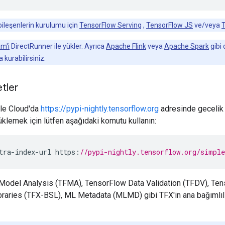
bileşenlerin kurulumu için
TensorFlow Serving
,
TensorFlow JS
ve/veya
T
m'i
DirectRunner ile yükler. Ayrıca
Apache Flink
veya
Apache Spark
gibi 
da kurabilirsiniz.
tler
le Cloud'da
https://pypi-nightly.tensorflow.org
adresinde gecelik p
üklemek için lütfen aşağıdaki komutu kullanın:
tra
-
index
-
url
https
:
//pypi-nightly.tensorflow.org/simple
Model Analysis (TFMA), TensorFlow Data Validation (TFDV), Ten
raries (TFX-BSL), ML Metadata (MLMD) gibi TFX'in ana bağımlılık