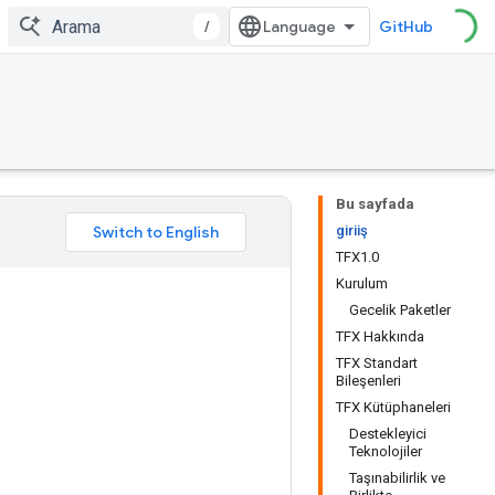
/
GitHub
Bu sayfada
giriiş
TFX1.0
Kurulum
Gecelik Paketler
TFX Hakkında
TFX Standart
Bileşenleri
TFX Kütüphaneleri
Destekleyici
Teknolojiler
Taşınabilirlik ve