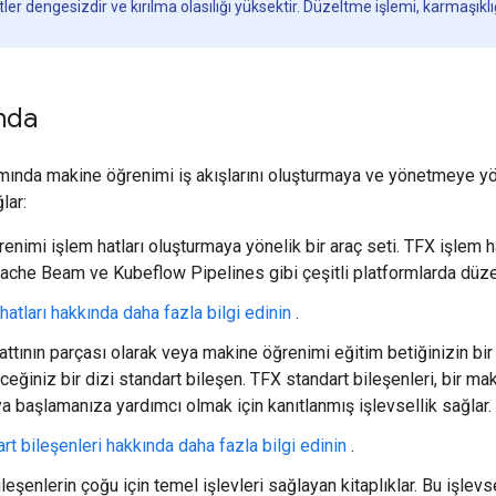
ler dengesizdir ve kırılma olasılığı yüksektir. Düzeltme işlemi, karmaşıklı
nda
mında makine öğrenimi iş akışlarını oluşturmaya ve yönetmeye yö
lar:
enimi işlem hatları oluşturmaya yönelik bir araç seti. TFX işlem ha
pache Beam ve Kubeflow Pipelines gibi çeşitli platformlarda düze
hatları hakkında daha fazla bilgi edinin
.
hattının parçası olarak veya makine öğrenimi eğitim betiğinizin bir
ceğiniz bir dizi standart bileşen. TFX standart bileşenleri, bir m
a başlamanıza yardımcı olmak için kanıtlanmış işlevsellik sağlar.
rt bileşenleri hakkında daha fazla bilgi edinin
.
leşenlerin çoğu için temel işlevleri sağlayan kitaplıklar. Bu işlevs