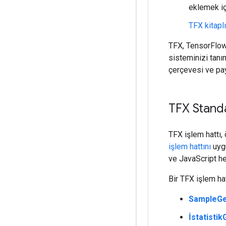
eklemek içi
TFX kitaplı
TFX, TensorFlow'
sisteminizi tanı
çerçevesi ve payl
TFX Standa
TFX işlem hattı,
işlem hattını
uygu
ve JavaScript he
Bir TFX işlem hat
SampleGe
İstatistik