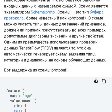
Некоторые компоненты TFX используют описание
входных данных, называемое
схемой
. Схема является
экземпляром
Schema.proto
. Схемы — это тип
буфера
протокола
, более известный как «protobuf». В схеме
можно указать типы данных для значений признаков,
должен ли признак присутствовать во всех примерах,
допустимые диапазоны значений и другие свойства.
Одним из преимуществ использования проверки
данных TensorFlow (TFDV) является то, что она
автоматически генерирует схему, выявляя типы,
категории и диапазоны на основе обучающих данных.
Вот выдержка из схемы protobuf:
...
feature
{
name
:
"age"
value_count
{
min
:
1
max
:
1