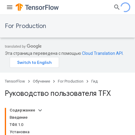
For Production
Эта страница переведена с помощью
Cloud Translation API
.
TensorFlow
Обучение
For Production
Гид
Руководство пользователя TFX
Содержание
Введение
ТФХ 1.0
Установка