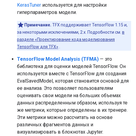
KerasTuner
используется для настройки
гиперпараметров модели.
Примечание.
TFX поддерживает TensorFlow 1.15 и,
за некоторыми исключениями, 2.x. Подробности см.
в
разделе «Проектирование кода моделирования
TensorFlow для TFX»
.
TensorFlow Model Analysis (TFMA)
— это
библиотека для оценки моделей TensorFlow. Он
используется вместе с TensorFlow для создания
EvalSavedModel, которая становится основой для
ее анализа. Это позволяет пользователям
оценивать свои модели на больших объемах
данных распределенным образом, используя те
же метрики, которые определены в их тренере.
Эти метрики можно рассчитать на основе
различных фрагментов данных и
визуализировать в блокнотах Jupyter.