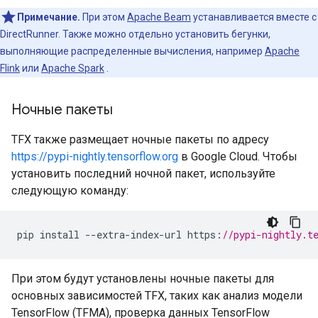
Примечание.
При этом
Apache Beam
устанавливается вместе с
DirectRunner. Также можно отдельно установить бегунки,
выполняющие распределенные вычисления, например
Apache
Flink
или
Apache Spark
.
Ночные пакеты
TFX также размещает ночные пакеты по адресу
https://pypi-nightly.tensorflow.org
в Google Cloud. Чтобы
установить последний ночной пакет, используйте
следующую команду:
pip
install
--
extra
-
index
-
url
https
:
//pypi-nightly.t
При этом будут установлены ночные пакеты для
основных зависимостей TFX, таких как анализ модели
TensorFlow (TFMA), проверка данных TensorFlow