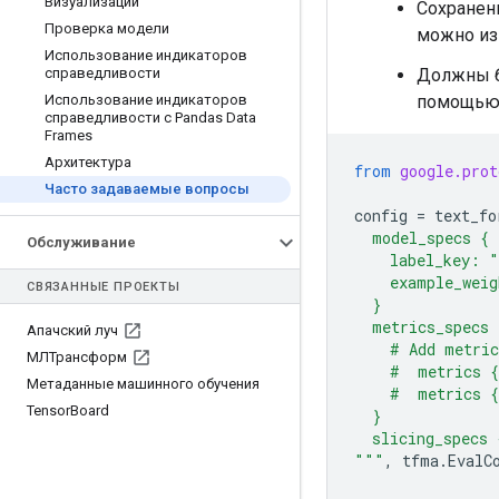
Визуализации
Сохранен
Проверка модели
можно и
Использование индикаторов
справедливости
Должны б
Использование индикаторов
помощь
справедливости с Pandas Data
Frames
Архитектура
from
google.prot
Часто задаваемые вопросы
config
=
text_fo
  model_specs {
Обслуживание
    label_key: "
    example_weig
СВЯЗАННЫЕ ПРОЕКТЫ
  }
  metrics_specs 
Апачский луч
    # Add metri
МЛТрансформ
    #  metrics 
Метаданные машинного обучения
    #  metrics 
Tensor
Board
  }
  slicing_specs 
"""
,
tfma
.
EvalC