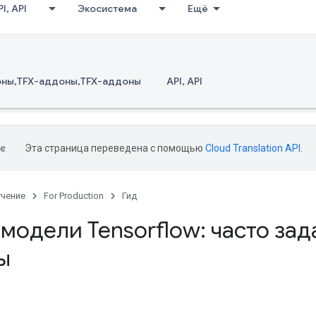
I, API
Экосистема
Ещё
оны,TFX-аддоны,TFX-аддоны
API, API
Эта страница переведена с помощью
Cloud Translation API
.
учение
For Production
Гид
модели Tensorflow: часто за
ы