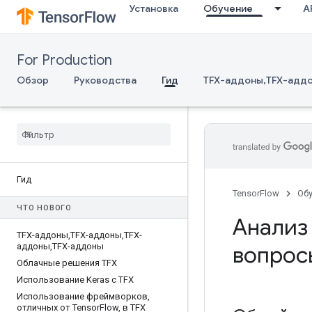
Установка
Обучение
AP
For Production
Обзор
Руководства
Гид
TFX-аддоны,TFX-адд
Гид
TensorFlow
Об
ЧТО НОВОГО
Анализ 
TFX-аддоны
,
TFX-аддоны
,
TFX-
аддоны
,
TFX-аддоны
вопрос
Облачные решения TFX
Использование Keras с TFX
Использование фреймворков
,
отличных от Tensor
Flow
,
в TFX