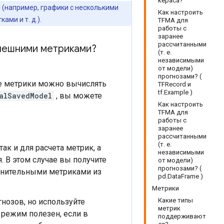
кераса?
(например, графики с несколькими
Как настроить
ми и т. д.).
TFMA для
работы с
заранее
рассчитанными
внешними метриками?
(т. е.
независимыми
от модели)
прогнозами? (
ые метрики можно вычислять
TFRecord и
tf.Example )
alSavedModel
, вы можете
Как настроить
TFMA для
работы с
заранее
рассчитанными
(т. е.
ак и для расчета метрик, а
независимыми
 В этом случае вы получите
от модели)
прогнозами? (
нительными метриками из
pd.DataFrame )
Метрики
Какие типы
нозов, но используйте
метрик
 режим полезен, если в
поддерживают