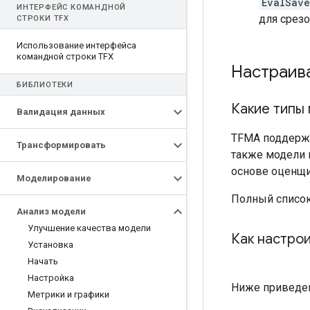
EvalSav
ИНТЕРФЕЙС КОМАНДНОЙ
для срезо
СТРОКИ TFX
Использование интерфейса
командной строки TFX
Настраив
БИБЛИОТЕКИ
Какие типы
Валидация данных
TFMA поддержи
Трансформировать
также модели 
основе оценщи
Моделирование
Полный список
Анализ модели
Улучшение качества модели
Как настро
Установка
Начать
Настройка
Ниже приведен
Метрики и графики