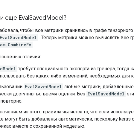
и еще Eval
Saved
Model?
ебовала, чтобы все метрики хранились в графе тензорного
EvalSavedModel
. Теперь метрики можно вычислять вне 
am.CombineFn
.
основных отличий:
edModel
требует специального экспорта из тренера, тогд
пользовать без каких-либо изменений, необходимых для к
льзовании
EvalSavedModel
любые метрики, добавленные 
чески доступны во время оценки. Без
EvalSavedModel
эти
 повторно.
ючением из этого правила является то, что если используе
е могут быть добавлены автоматически, поскольку keras
иках вместе с сохраненной моделью.