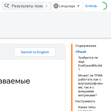
/
GitHub
Содержание
Общий
Требуется ли
еще
EvalSavedModel
?
Может ли TFMA
даваемые
работать как с
внутриграфовы
ми, так и с
внешними
метриками?
Настраивать
Какие типы