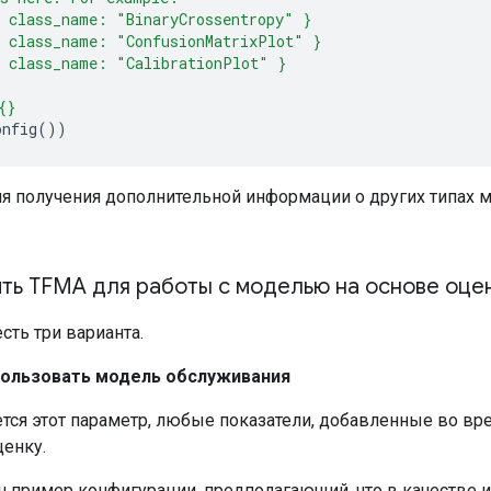
 class_name: "BinaryCrossentropy" }
{ class_name: "ConfusionMatrixPlot" }
{ class_name: "CalibrationPlot" }
{}
onfig
())
я получения дополнительной информации о других типах 
ить TFMA для работы с моделью на основе оце
есть три варианта.
спользовать модель обслуживания
тся этот параметр, любые показатели, добавленные во вре
енку.
 пример конфигурации, предполагающий, что в качестве 