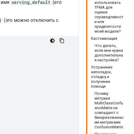
т имя
serving_default
(его
использовать
TFMA для
оценки
справедливост
)
(это можно отключить с
и или
предвзятости
моей модели?
Кастомизация
Что делать,
если мне нужна
дополнительна
я настройка?
Устранение
неполадок,
отладка и
получение
помощи
Почему
метрики
MultiClassConfu
sionMatrix не
совпадают с
бинаризованны
ми метриками
ConfusionMatrix