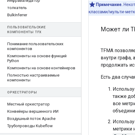
Инфравалидатор
Примечание.
Некот
толкатель
классами/мульти-метка
Bulk
Inferrer
ПОЛЬЗОВАТЕЛЬСКИЕ
Может ли T
КОМПОНЕНТЫ TFX
Понимание пользовательских
компонентов
TFMA позволяе
Компоненты на основе функций
внутри графа, 
Python
продолжать ис
Компоненты на основе контейнеров
Полностью настраиваемые
Есть два случая
компоненты
Использу
ОРКЕСТРАТОРЫ
также до
все метр
Местный оркестратор
объедини
Конвейеры вершинного ИИ
Воздушный поток Apache
Использу
Трубопроводы Kubeflow
метрики н