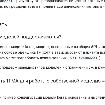
edModel
присутствуют преобразования объектов, которые 
в, но предпочитаете выполнять все вычисления метрик вн
ать
 моделей поддерживаются?
вает модели keras, модели, основанные на общих API-инте
на основе оценщика TF (хотя в зависимости от варианта и
ка могут потребовать использования
EvalSavedModel
).
 поддерживаемых типов моделей и ограничений см. в ру
ить TFMA для работы с собственной моделью н
 пример конфигурации модели keras, основанный на сле