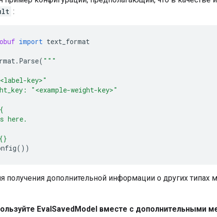
ult
:
obuf
import
text_format
rmat
.
Parse
(
"""
<label-key>"
ht_key: "<example-weight-key>"
{
s here.
{}
onfig
())
я получения дополнительной информации о других типах 
пользуйте EvalSavedModel вместе с дополнительными м