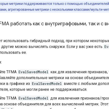
орые метрики поддерживаются только с помощью объединителей 
ми, агрегированные метрики с несколькими классами/мульти-метка
FMA работать как с внутриграфовыми
,
так и с 
т использовать гибридный подход, при котором некотор
а другие можно вычислять снаружи. Если у вас уже есть
Ev
пользовать ее.
:
йте TFMA
EvalSavedModel
как для извлечения признаков, т
бавляйте дополнительные метрики на основе объединителя.
ики в графике из
EvalSavedModel
вместе с любыми допол
теля, которые могли ранее не поддерживаться.
йте TFMA
EvalSavedModel
для извлечения признаков/прог
а основе объединителя для всех вычислений метрик. Этот