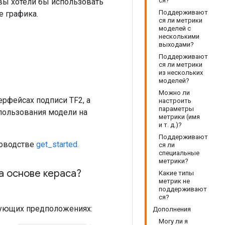
ся?
вы хотели бы использовать
Поддерживают
е графика.
ся ли метрики
моделей с
несколькими
выходами?
Поддерживают
ся ли метрики
из нескольких
моделей?
Можно ли
рфейсах подписи TF2, а
настроить
параметры
спользования модели на
метрики (имя
и т. д.)?
Поддерживают
ководстве
get_started.
ся ли
специальные
метрики?
а основе кераса?
Какие типы
метрик не
поддерживают
ся?
дующих предположениях:
Дополнения
Могу ли я