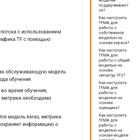
моделей
поддерживают
ся?
Как настроить
TFMA для
работы с
 потока с использованием
собственной
моделью на
графика TF с помощью
основе кераса?
Как настроить
TFMA для
работы с общей
моделью на
основе
а как обслуживающую модель
сигнатур TF2?
ода обучения.
Как настроить
TFMA для
во время обучения,
работы с
 метрики необходимо
моделью на
основе
оценщика?
Как настроить
тся модель keras, метрики
TFMA для
 сохраняет информацию о
работы с
моделью на
основе модели