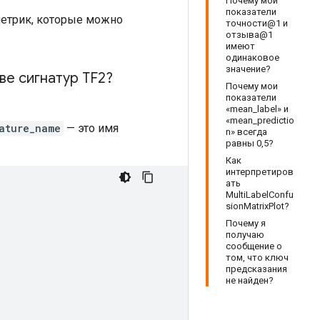
Почему мои
показатели
метрик, которые можно
точности@1 и
отзыва@1
имеют
одинаковое
значение?
ве сигнатур TF2?
Почему мои
показатели
«mean_label» и
«mean_predictio
ature_name
— это имя
n» всегда
равны 0,5?
Как
интерпретиров
ать
MultiLabelConfu
sionMatrixPlot?
Почему я
получаю
сообщение о
том, что ключ
предсказания
не найден?