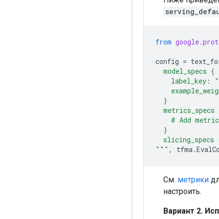
serving_defa
from
google.prot
config
=
text_fo
  model_specs {
    label_key: "
    example_weig
  }
  metrics_specs 
    # Add metric
  }
  slicing_specs 
"""
,
tfma
.
EvalC
См.
метрики
дл
настроить.
Вариант 2. Ис