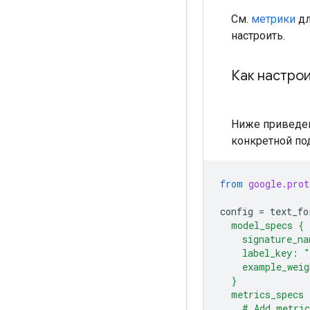
См.
метрики
дл
настроить.
Как настро
Ниже приведен
конкретной по
from
google.prot
config
=
text_fo
  model_specs {
    signature_n
    label_key: "
    example_weig
  }
  metrics_specs 
    # Add metri