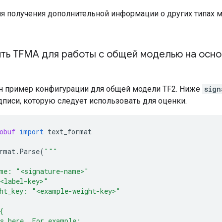
я получения дополнительной информации о других типах 
ить TFMA для работы с общей моделью на осно
 пример конфигурации для общей модели TF2. Ниже
sign
дписи, которую следует использовать для оценки.
obuf
import
text_format
rmat
.
Parse
(
"""
ame: "<signature-name>"
<label-key>"
ht_key: "<example-weight-key>"
{
cs here. For example: