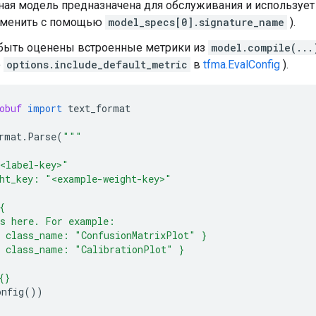
ная модель предназначена для обслуживания и используе
зменить с помощью
model_specs[0].signature_name
).
ыть оценены встроенные метрики из
model.compile(...
ю
options.include_default_metric
в
tfma.EvalConfig
).
obuf
import
text_format
rmat
.
Parse
(
"""
<label-key>"
ht_key: "<example-weight-key>"
{
cs here. For example:
{ class_name: "ConfusionMatrixPlot" }
{ class_name: "CalibrationPlot" }
{}
onfig
())