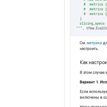
    #  metrics {
    #  metrics 
    #  metrics 
  }
  slicing_specs 
"""
,
tfma
.
EvalC
См.
метрики
дл
настроить.
Как настро
В этом случае 
Вариант 1. И
Если используе
включены в оц
Ниже приведен