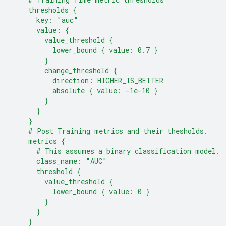
    thresholds {
      key: "auc"
      value: {
        value_threshold {
          lower_bound { value: 0.7 }
        }
        change_threshold {
          direction: HIGHER_IS_BETTER
          absolute { value: -1e-10 }
        }
      }
    }
    # Post Training metrics and their thesholds.
    metrics {
      # This assumes a binary classification model.
      class_name: "AUC"
      threshold {
        value_threshold {
          lower_bound { value: 0 }
        }
      }
    }