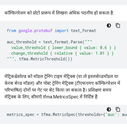
कॉन्फ़िगरेशन को प्रोटो प्रारूप में लिखना अधिक पठनीय हो सकता है:
from
google.protobuf
import
text_format
auc_threshold
=
text_format
.
Parse
(
"""
  value_threshold { lower_bound { value: 0.6 } }
  change_threshold { relative { value: 1.01 } }
"""
,
tfma
.
MetricThreshold
())
मेट्रिकथ्रेशोल्ड को मॉडल ट्रेनिंग टाइम मेट्रिक्स (या तो इवलसेव्डमॉडल या
केरस सेव्ड मॉडल) और पोस्ट ट्रेनिंग मेट्रिक्स (टीएफएमए कॉन्फ़िगरेशन में
परिभाषित) दोनों पर गेट पर सेट किया जा सकता है। प्रशिक्षण समय
मेट्रिक्स के लिए, सीमाएँ tfma.MetricsSpec में निर्दिष्ट हैं:
metrics_spec
=
tfma
.
MetricSpec
(
thresholds
=
{
'auc'
:
au