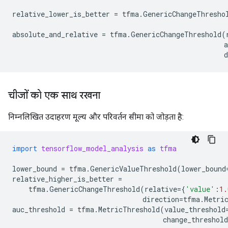
relative_lower_is_better
=
tfma
.
GenericChangeThresho
absolute_and_relative
=
tfma
.
GenericChangeThreshold
(
a
d
चीजों को एक साथ रखना
निम्नलिखित उदाहरण मूल्य और परिवर्तन सीमा को जोड़ता है:
import
tensorflow_model_analysis
as
tfma
lower_bound
=
tfma
.
GenericValueThreshold
(
lower_bound
relative_higher_is_better
=
tfma
.
GenericChangeThreshold
(
relative
=
{
'value'
:
1.
direction
=
tfma
.
Metri
auc_threshold
=
tfma
.
MetricThreshold
(
value_threshold
change_threshold