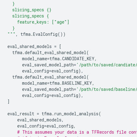
  }
  slicing_specs 
{}
  slicing_specs {
    feature_keys: ["age"]
  }
"""
,
tfma
.
EvalConfig
())
eval_shared_models
=
[
tfma
.
default_eval_shared_model
(
model_name
=
tfma
.
CANDIDATE_KEY
,
eval_saved_model_path
=
'/path/to/saved/candiate
eval_config
=
eval_config
),
tfma
.
default_eval_shared_model
(
model_name
=
tfma
.
BASELINE_KEY
,
eval_saved_model_path
=
'/path/to/saved/baseline
eval_config
=
eval_config
),
]
eval_result
=
tfma
.
run_model_analysis
(
eval_shared_models
,
eval_config
=
eval_config
,
# This assumes your data is a TFRecords file con