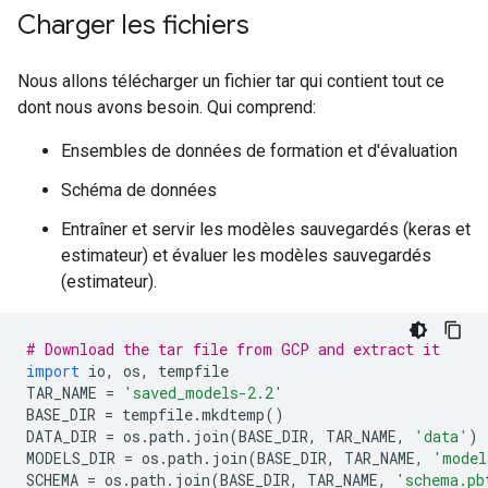
Charger les fichiers
Nous allons télécharger un fichier tar qui contient tout ce
dont nous avons besoin. Qui comprend:
Ensembles de données de formation et d'évaluation
Schéma de données
Entraîner et servir les modèles sauvegardés (keras et
estimateur) et évaluer les modèles sauvegardés
(estimateur).
# Download the tar file from GCP and extract it
import
 io
,
 os
,
 tempfile
TAR_NAME 
=
'saved_models-2.2'
BASE_DIR 
=
 tempfile
.
mkdtemp
()
DATA_DIR 
=
 os
.
path
.
join
(
BASE_DIR
,
 TAR_NAME
,
'data'
)
MODELS_DIR 
=
 os
.
path
.
join
(
BASE_DIR
,
 TAR_NAME
,
'model
SCHEMA 
=
 os
.
path
.
join
(
BASE_DIR
,
 TAR_NAME
,
'schema.pb