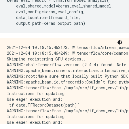
keras_eval_result 
=
 tfma
.
run_model_analysis
(
    eval_shared_model
=
keras_eval_shared_model
,
    eval_config
=
keras_eval_config
,
    data_location
=
tfrecord_file
,
    output_path
=
keras_output_path
)
2021-12-04 10:18:15.463173: W tensorflow/stream_exec
2021-12-04 10:18:15.464249: W tensorflow/core/common
Skipping registering GPU devices...

WARNING:absl:Tensorflow version (2.4.4) found. Note 
WARNING:apache_beam.runners.interactive.interactive_
WARNING:root:Make sure that locally built Python SDK 
WARNING:apache_beam.io.tfrecordio:Couldn't find pyth
WARNING:tensorflow:From /tmpfs/src/tf_docs_env/lib/p
Instructions for updating:

Use eager execution and: 

`tf.data.TFRecordDataset(path)`

WARNING:tensorflow:From /tmpfs/src/tf_docs_env/lib/p
Instructions for updating:

Use eager execution and: 
