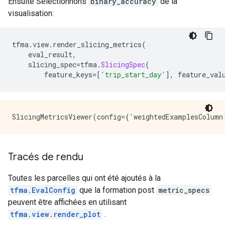
Ensuite Sélectionnons
binary_accuracy
de la
visualisation:
tfma
.
view
.
render_slicing_metrics
(
    eval_result
,
    slicing_spec
=
tfma
.
SlicingSpec
(
        feature_keys
=[
'trip_start_day'
],
 feature_val
Tracés de rendu
Toutes les parcelles qui ont été ajoutés à la
tfma.EvalConfig
que la formation post
metric_specs
peuvent être affichées en utilisant
tfma.view.render_plot
.