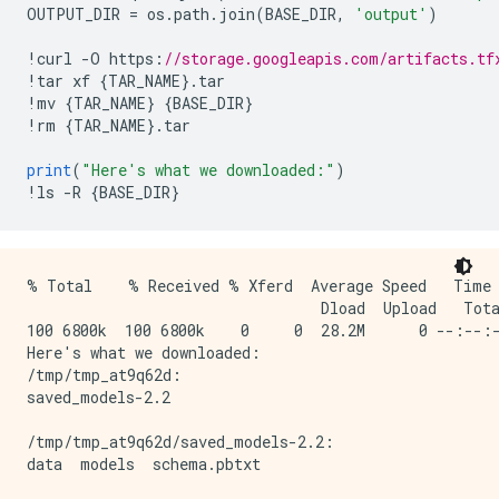
OUTPUT_DIR 
=
 os
.
path
.
join
(
BASE_DIR
,
'output'
)
!
curl 
-
O https
:
//storage.googleapis.com/artifacts.tf
!
tar xf 
{
TAR_NAME
}.
tar
!
mv 
{
TAR_NAME
}
{
BASE_DIR
}
!
rm 
{
TAR_NAME
}.
tar
print
(
"Here's what we downloaded:"
)
!
ls 
-
R 
{
BASE_DIR
}
% Total    % Received % Xferd  Average Speed   Time 
                                 Dload  Upload   Tota
100 6800k  100 6800k    0     0  28.2M      0 --:--:-
Here's what we downloaded:

/tmp/tmp_at9q62d:

saved_models-2.2

/tmp/tmp_at9q62d/saved_models-2.2:

data  models  schema.pbtxt
