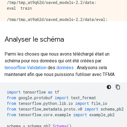
/tmp/tmp_at9q62d/saved_models-2.2/data:

eval  train

/tmp/tmp_at9q62d/saved_models-2.2/data/eval:

data.csv

/tmp/tmp_at9q62d/saved_models-2.2/data/train:

Analyser le schéma
data.csv

/tmp/tmp_at9q62d/saved_models-2.2/models:

Parmi les choses que nous avons téléchargé était un
estimator  keras

schéma pour nos données qui ont été créées par
tensorflow Validation
des
données
. Analysons cela
/tmp/tmp_at9q62d/saved_models-2.2/models/estimator:

maintenant afin que nous puissions l'utiliser avec TFMA.
eval_model_dir  serving_model_dir

/tmp/tmp_at9q62d/saved_models-2.2/models/estimator/ev
import
 tensorflow 
as
 tf
1591221811

from
 google
.
protobuf 
import
 text_format
from
 tensorflow
.
python
.
lib
.
io 
import
 file_io
/tmp/tmp_at9q62d/saved_models-2.2/models/estimator/ev
from
 tensorflow_metadata
.
proto
.
v0 
import
 schema_pb2
saved_model.pb  tmp.pbtxt  variables

from
 tensorflow
.
core
.
example 
import
 example_pb2
/tmp/tmp_at9q62d/saved_models-2.2/models/estimator/ev
schema 
=
 schema_pb2
.
Schema
()