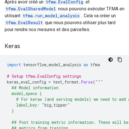
Après avoir créé un
tfma.EvalConfig
et
tfma.EvalSharedModel
nous pouvons exécuter TFMA en
utilisant
tfma.run_model_analysis
. Cela va créer un
tfma.EvalResult
que nous pouvons utiliser plus tard
pour rendre nos mesures et des parcelles.
Keras
import
 tensorflow_model_analysis 
as
 tfma
# Setup tfma.EvalConfig settings
keras_eval_config 
=
 text_format
.
Parse
(
"""
  ## Model information
  model_specs {
    # For keras (and serving models) we need to add 
    label_key: "
big_tipper
"
  }
  ## Post training metric information. These will be
  ## metrics from training.