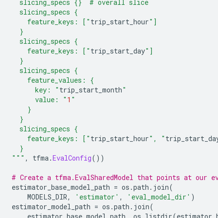
  slicing_specs {}  # overall slice
  slicing_specs {
    feature_keys: ["
trip_start_hour
"]
  }
  slicing_specs {
    feature_keys: ["
trip_start_day
"]
  }
  slicing_specs {
    feature_values: {
      key: "
trip_start_month
"
      value: "
1
"
    }
  }
  slicing_specs {
    feature_keys: ["
trip_start_hour
", "
trip_start_da
  }
"""
,
 tfma
.
EvalConfig
())
# Create a tfma.EvalSharedModel that points at our e
estimator_base_model_path 
=
 os
.
path
.
join
(
    MODELS_DIR
,
'estimator'
,
'eval_model_dir'
)
estimator_model_path 
=
 os
.
path
.
join
(
    estimator_base_model_path
,
 os
.
listdir
(
estimator_