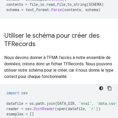
variables.data-00000-of-00001  variables.index

contents 
=
 file_io
.
read_file_to_string
(
SCHEMA
)
schema 
=
 text_format
.
Parse
(
contents
,
 schema
)
/tmp/tmp_at9q62d/saved_models-2.2/models/estimator/se
checkpoint

eval_chicago-taxi-eval

events.out.tfevents.1591221780.my-pipeline-b57vp-2375
export

Utiliser le schéma pour créer des
graph.pbtxt

model.ckpt-100.data-00000-of-00001

TFRecords
model.ckpt-100.index

model.ckpt-100.meta

Nous devons donner à TFMA l'accès à notre ensemble de
/tmp/tmp_at9q62d/saved_models-2.2/models/estimator/se
données, créons donc un fichier TFRecords. Nous pouvons
events.out.tfevents.1591221799.my-pipeline-b57vp-2375
utiliser notre schéma pour le créer, car il nous donne le type
correct pour chaque fonctionnalité.
/tmp/tmp_at9q62d/saved_models-2.2/models/estimator/se
chicago-taxi

import
 csv
/tmp/tmp_at9q62d/saved_models-2.2/models/estimator/se
1591221801

datafile 
=
 os
.
path
.
join
(
DATA_DIR
,
'eval'
,
'data.csv'
reader 
=
 csv
.
DictReader
(
open
(
datafile
,
'r'
))
/tmp/tmp_at9q62d/saved_models-2.2/models/estimator/se
examples 
=
[]
saved_model.pb  variables
