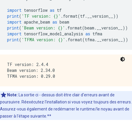
import
 tensorflow 
as
 tf
print
(
'TF version: {}'
.
format
(
tf
.
__version__
))
import
 apache_beam 
as
 beam
print
(
'Beam version: {}'
.
format
(
beam
.
__version__
))
import
 tensorflow_model_analysis 
as
 tfma
print
(
'TFMA version: {}'
.
format
(
tfma
.
__version__
))
TF version: 2.4.4

Beam version: 2.34.0

Note:
La sortie ci
-
dessus doit être clair d'erreurs avant
de
poursuivre. Réexécutez l'installation si vous voyez toujours des erreurs.
Assurez-vous également de redémarrer le runtime/le noyau avant de
passer à l'étape suivante.**