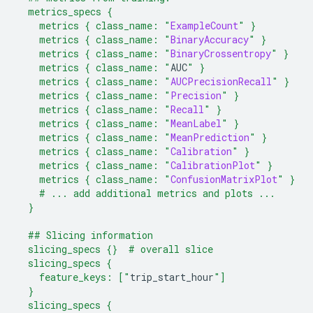
  metrics_specs {
    metrics { class_name: "
ExampleCount
" }
    metrics { class_name: "
BinaryAccuracy
" }
    metrics { class_name: "
BinaryCrossentropy
" }
    metrics { class_name: "
AUC
" }
    metrics { class_name: "
AUCPrecisionRecall
" }
    metrics { class_name: "
Precision
" }
    metrics { class_name: "
Recall
" }
    metrics { class_name: "
MeanLabel
" }
    metrics { class_name: "
MeanPrediction
" }
    metrics { class_name: "
Calibration
" }
    metrics { class_name: "
CalibrationPlot
" }
    metrics { class_name: "
ConfusionMatrixPlot
" }
    # ... add additional metrics and plots ...
  }
  ## Slicing information
  slicing_specs {}  # overall slice
  slicing_specs {
    feature_keys: ["
trip_start_hour
"]
  }
  slicing_specs {