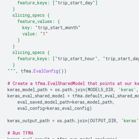
    feature_keys: ["
trip_start_day
"]
  }
  slicing_specs {
    feature_values: {
      key: "
trip_start_month
"
      value: "
1
"
    }
  }
  slicing_specs {
    feature_keys: ["
trip_start_hour
", "
trip_start_da
  }
"""
,
 tfma
.
EvalConfig
())
# Create a tfma.EvalSharedModel that points at our k
keras_model_path 
=
 os
.
path
.
join
(
MODELS_DIR
,
'keras'
,
keras_eval_shared_model 
=
 tfma
.
default_eval_shared_m
    eval_saved_model_path
=
keras_model_path
,
    eval_config
=
keras_eval_config
)
keras_output_path 
=
 os
.
path
.
join
(
OUTPUT_DIR
,
'keras'
# Run TFMA