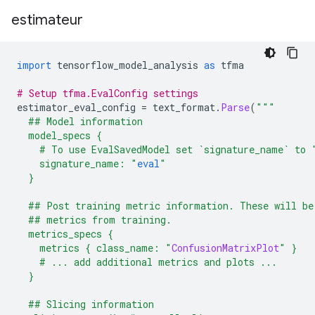
estimateur
import
 tensorflow_model_analysis 
as
 tfma
# Setup tfma.EvalConfig settings
estimator_eval_config 
=
 text_format
.
Parse
(
"""
  ## Model information
  model_specs {
    # To use EvalSavedModel set `signature_name` to 
    signature_name: "
eval
"
  }
  ## Post training metric information. These will be
  ## metrics from training.
  metrics_specs {
    metrics { class_name: "
ConfusionMatrixPlot
" }
    # ... add additional metrics and plots ...
  }
  ## Slicing information