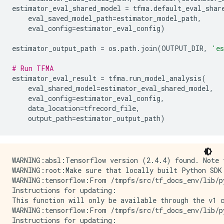
estimator_eval_shared_model 
=
 tfma
.
default_eval_shar
    eval_saved_model_path
=
estimator_model_path
,
    eval_config
=
estimator_eval_config
)
estimator_output_path 
=
 os
.
path
.
join
(
OUTPUT_DIR
,
'es
# Run TFMA
estimator_eval_result 
=
 tfma
.
run_model_analysis
(
    eval_shared_model
=
estimator_eval_shared_model
,
    eval_config
=
estimator_eval_config
,
    data_location
=
tfrecord_file
,
    output_path
=
estimator_output_path
)
WARNING:absl:Tensorflow version (2.4.4) found. Note 
WARNING:root:Make sure that locally built Python SDK 
WARNING:tensorflow:From /tmpfs/src/tf_docs_env/lib/p
Instructions for updating:

This function will only be available through the v1 
WARNING:tensorflow:From /tmpfs/src/tf_docs_env/lib/p
Instructions for updating:
