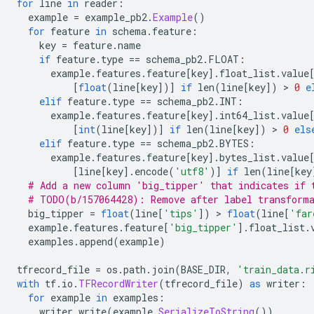
for
 line 
in
 reader
:
  example 
=
 example_pb2
.
Example
()
/tmp/tmp_at9q62d/saved_models-2.2/models/estimator/se
for
 feature 
in
 schema
.
feature
:
variables.data-00000-of-00001  variables.index

    key 
=
 feature
.
name
if
 feature
.
type 
==
 schema_pb2
.
FLOAT
:
/tmp/tmp_at9q62d/saved_models-2.2/models/keras:

      example
.
features
.
feature
[
key
].
float_list
.
value
0  1  2

[
float
(
line
[
key
])]
if
 len
(
line
[
key
])
>
0
e
elif
 feature
.
type 
==
 schema_pb2
.
INT
:
/tmp/tmp_at9q62d/saved_models-2.2/models/keras/0:

      example
.
features
.
feature
[
key
].
int64_list
.
value
saved_model.pb  variables

[
int
(
line
[
key
])]
if
 len
(
line
[
key
])
>
0
els
elif
 feature
.
type 
==
 schema_pb2
.
BYTES
:
/tmp/tmp_at9q62d/saved_models-2.2/models/keras/0/vari
      example
.
features
.
feature
[
key
].
bytes_list
.
value
variables.data-00000-of-00001  variables.index

[
line
[
key
].
encode
(
'utf8'
)]
if
 len
(
line
[
key
# Add a new column 'big_tipper' that indicates if 
/tmp/tmp_at9q62d/saved_models-2.2/models/keras/1:

# TODO(b/157064428): Remove after label transforma
saved_model.pb  variables

  big_tipper 
=
float
(
line
[
'tips'
])
>
float
(
line
[
'far
  example
.
features
.
feature
[
'big_tipper'
].
float_list
.
/tmp/tmp_at9q62d/saved_models-2.2/models/keras/1/vari
  examples
.
append
(
example
)
variables.data-00000-of-00001  variables.index

tfrecord_file 
=
 os
.
path
.
join
(
BASE_DIR
,
'train_data.r
/tmp/tmp_at9q62d/saved_models-2.2/models/keras/2:

with
 tf
.
io
.
TFRecordWriter
(
tfrecord_file
)
as
 writer
:
saved_model.pb  variables

for
 example 
in
 examples
:
    writer
.
write
(
example
.
SerializeToString
())