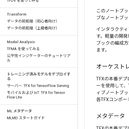
TFDV を使ってみる
このノートブック
Transform
ブなノートブッ
データの前処理（初心者向け）
データの前処理（上級者向け）
インタラクティ
す。軽量の開発
Model Analysis
ブックの編成方
TFMA を使ってみる
ます。
公平性インジケーターのチュートリア
ル
オーケスト
トレーニング済みモデルをデプロイす
TFXの本番デプロイ
る
ーを使用して、
サーバー: TFX for Tensor
Flow Serving
ィブノートブッ
モバイルおよび Io
T: TFX for Tensor
Flow Lite
各TFXコンポ
ML メタデータ
メタデータ
MLMD スタートガイド
TFXの本番デプ