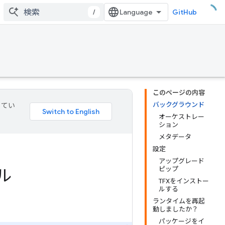
/
GitHub
このページの内容
バックグラウンド
してい
オーケストレー
ション
メタデータ
設定
アップグレード
ピップ
ル
TFXをインストー
ルする
ランタイムを再起
動しましたか？
パッケージをイ