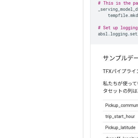
# This is the pa
_serving_model_d
    tempfile
.
mkd
# Set up logging
absl
.
logging
.
set
サンプルデ
TFXパイプラ
私たちが使って
タセットの列は
Pickup_communi
trip_start_hour
Pickup_latitude