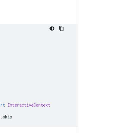
。
ort
InteractiveContext
s
.
skip