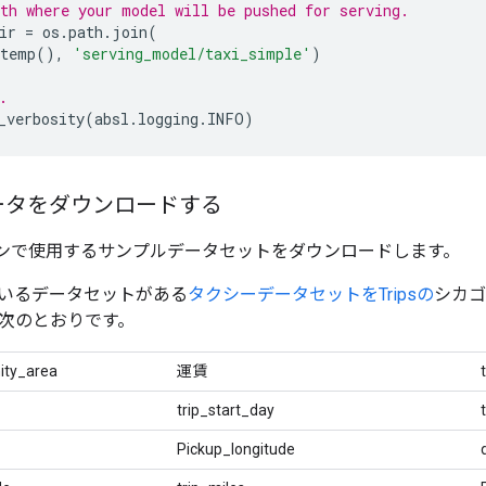
th where your model will be pushed for serving.
ir 
=
 os
.
path
.
join
(
temp
(),
'serving_model/taxi_simple'
)
.
_verbosity
(
absl
.
logging
.
INFO
)
ータをダウンロードする
インで使用するサンプルデータセットをダウンロードします。
いるデータセットがある
タクシーデータセットをTripsの
シカゴ
次のとおりです。
ty_area
運賃
trip_start_day
Pickup_longitude