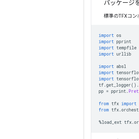
パッケージ
標準のTFXコ
import
 os
import
 pprint
import
 tempfile
import
 urllib
import
 absl
import
 tensorflo
import
 tensorflo
tf
.
get_logger
().
pp 
=
 pprint
.
Pret
from
 tfx 
import
 
from
 tfx
.
orchest
%
load_ext tfx
.
or