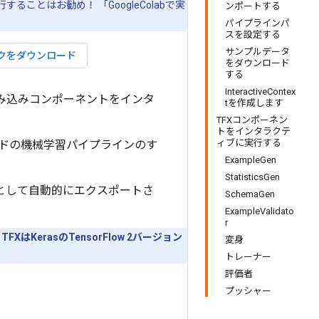
とはお勧め！ 「GoogleColabで実
ンポートする
パイプラインパ
スを設定する
サンプルデータ
クをダウンロード
をダウンロード
する
InteractiveContex
）の各組み込みコンポーネントをインタ
tを作成します
TFXコンポーネン
トをインタラクテ
ィブに実行する
ドの機械学習パイプラインのす
ExampleGen
StatisticsGen
として自動的にエクスポートさ
SchemaGen
ExampleValidato
r
。
TFXはKerasのTensorFlow 2バージョン
変身
トレーナー
評価者
プッシャー