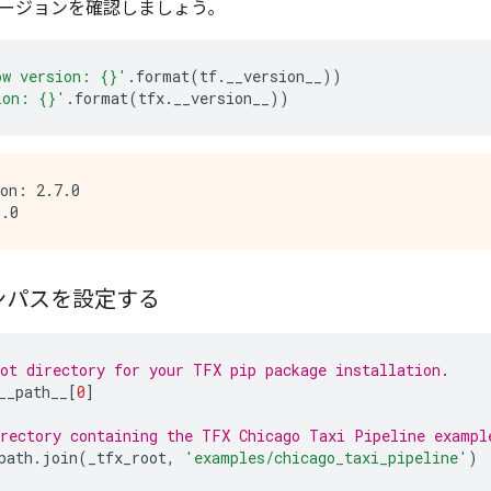
ージョンを確認しましょう。
ow version: {}'
.
format
(
tf
.
__version__
))
ion: {}'
.
format
(
tfx
.
__version__
))
on: 2.7.0

ンパスを設定する
ot directory for your TFX pip package installation.
__path__
[
0
]
rectory containing the TFX Chicago Taxi Pipeline exampl
path
.
join
(
_tfx_root
,
'examples/chicago_taxi_pipeline'
)