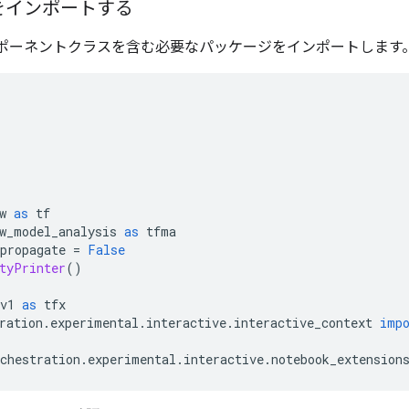
をインポートする
ンポーネントクラスを含む必要なパッケージをインポートします
w 
as
 tf
w_model_analysis 
as
 tfma
propagate 
=
False
tyPrinter
()
v1 
as
 tfx
ration
.
experimental
.
interactive
.
interactive_context 
imp
chestration
.
experimental
.
interactive
.
notebook_extension