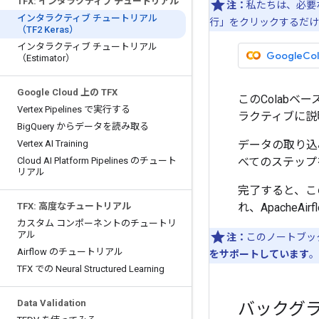
TFX: インタラクティブ チュートリアル
注：
私たちは、必要な
インタラクティブ チュートリアル
行」をクリックするだけ
（TF2 Keras）
インタラクティブ チュートリアル
GoogleC
（Estimator）
Google Cloud 上の TFX
このColabベー
Vertex Pipelines で実行する
ラクティブに説
Big
Query からデータを読み取る
Vertex AI Training
データの取り込
Cloud AI Platform Pipelines のチュート
べてのステップ
リアル
完了すると、こ
TFX: 高度なチュートリアル
れ、ApacheA
カスタム コンポーネントのチュートリ
アル
注：
このノートブッ
Airflow のチュートリアル
をサポートしています
。
TFX での Neural Structured Learning
Data Validation
バックグ