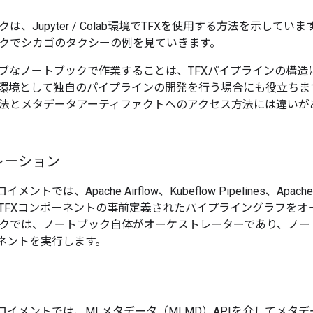
は、Jupyter / Colab環境でTFXを使用する方法を示して
クでシカゴのタクシーの例を見ていきます。
ブなノートブックで作業することは、TFXパイプラインの構造
環境として独自のパイプラインの開発を行う場合にも役立ちま
法とメタデータアーティファクトへのアクセス方法には違いが
レーション
メントでは、Apache Airflow、Kubeflow Pipelines、A
TFXコンポーネントの事前定義されたパイプライングラフをオ
クでは、ノートブック自体がオーケストレーターであり、ノー
ーネントを実行します。
ロイメントでは、MLメタデータ（MLMD）APIを介してメタデ