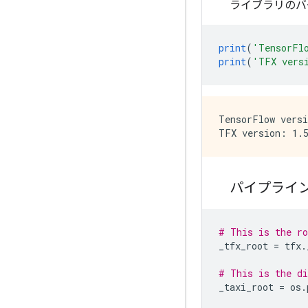
ライブラリのバ
print
(
'TensorFl
print
(
'TFX vers
TensorFlow versi
パイプライ
# This is the ro
_tfx_root 
=
 tfx
.
# This is the di
_taxi_root 
=
 os
.