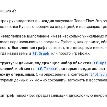
рафики?
трех руководствах вы
жадно
запускали TensorFlow. Это оз
олняются Python, операция за операцией, и возвращают ре
к нетерпеливое выполнение имеет несколько уникальных
ивает переносимость за пределы Python и, как правило, о
ность.
Выполнение графа
означает, что тензорные вычис
ногда называемый
tf.Graph
или просто «графом».
структуры данных, содержащие набор объектов
tf.Ope
слений; и объекты
tf.Tensor
, которые представляют
ежду операциями.
Они определены в контексте
tf.Graph
турами данных, их можно сохранять, запускать и восстана
дит граф TensorFlow, представляющий двухслойную нейрон