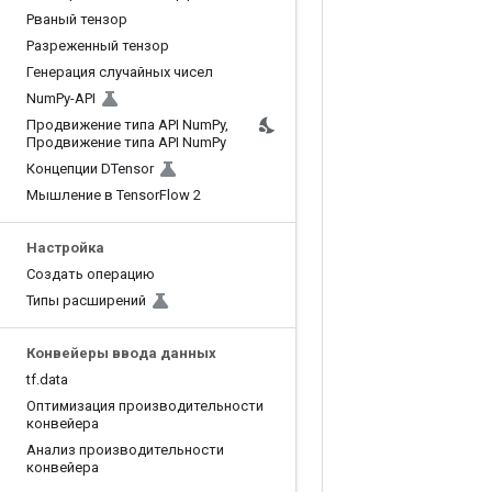
Рваный тензор
Разреженный тензор
Генерация случайных чисел
Num
Py-API
Продвижение типа API Num
Py
,
Продвижение типа API Num
Py
Концепции DTensor
Мышление в Tensor
Flow 2
Настройка
Создать операцию
Типы расширений
Конвейеры ввода данных
tf
.
data
Оптимизация производительности
конвейера
Анализ производительности
конвейера