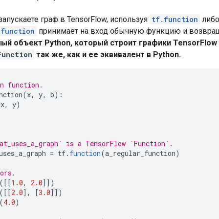
запускаете граф в TensorFlow, используя
tf.function
либо
.function
принимает на вход обычную функцию и возвра
й объект Python, который строит графики TensorFlow 
Function
так же, как и ее эквивалент в Python.
n function.
nction
(
x
,
 y
,
 b
):
(
x
,
 y
)
at_uses_a_graph` is a TensorFlow `Function`.
uses_a_graph 
=
 tf
.
function
(
a_regular_function
)
ors.
([[
1.0
,
2.0
]])
([[
2.0
],
[
3.0
]])
(
4.0
)