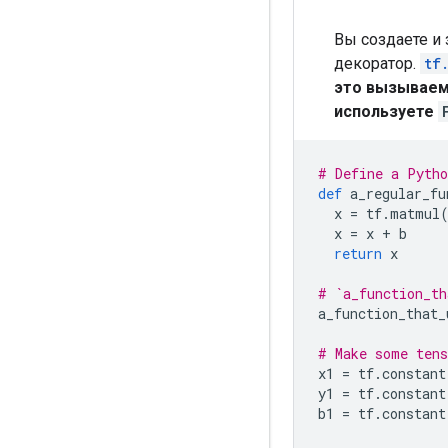
Вы создаете и 
декоратор.
tf
это вызываемы
используете
# Define a Pytho
def
 a_regular_fu
  x 
=
 tf
.
matmul
  x 
=
 x 
+
 b
return
 x
# `a_function_th
a_function_that_
# Make some tens
x1 
=
 tf
.
constant
y1 
=
 tf
.
constant
b1 
=
 tf
.
constant