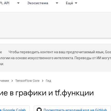
I, API
Экосистема
Ещё
Чтобы переводить контент на ваш предпочитаемый язык, Goo
ологии на основе искусственного интеллекта. Переводы от ИИ могу
ки.
учение
TensorFlow Core
Гид
е в графики и tf
.
функции
 в Google Colab
Посмотреть исходный код на GitHub