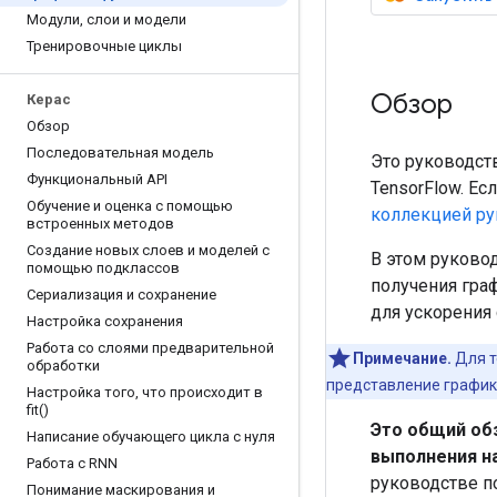
Модули
,
слои и модели
Тренировочные циклы
Обзор
Керас
Обзор
Последовательная модель
Это руководств
Функциональный API
TensorFlow. Ес
Обучение и оценка с помощью
коллекцией ру
встроенных методов
Создание новых слоев и моделей с
В этом руковод
помощью подклассов
получения граф
Сериализация и сохранение
для ускорения
Настройка сохранения
Работа со слоями предварительной
Примечание.
Для т
обработки
представление график
Настройка того
,
что происходит в
fit(
)
Это общий об
Написание обучающего цикла с нуля
выполнения н
Работа с RNN
руководстве 
Понимание маскирования и