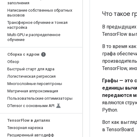
заполнения
Написание собственных обратных
Что такое г
вызовов
Трансферное обучение и тонкая
В предыдущих 
настройка
TensorFlow вып
Multi-GPU и распределенное
обучение
В то время ка
графа обеспеч
Сборка с ядром
производитель
Обзор
TensorFlow, и
Быстрый старт для ядра
Логистическая регрессия
Графы — это 
Многослойные персептроны
единицы вычи
Матричная аппроксимация
передаются м
Пользовательские оптимизаторы
являются струк
DTensor с основными API
Python.
Tensor
Flow в деталях
Вот как выгля
Тензорная нарезка
в TensorBoard.
Расширенный автодифф