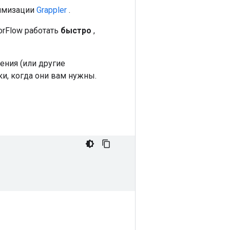
тимизации
Grappler
.
orFlow работать
быстро
,
ения (или другие
ки, когда они вам нужны.