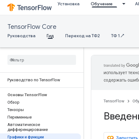
Установка
Обучение
AP
TensorFlow Core
Руководства
Гид
Переход на ТФ2
ТФ 1 ↗
использует техн
Руководство по Tensor
Flow
содержать ошиб
Основы Tensor
Flow
TensorFlow
Об
Обзор
Тензоры
Введени
Переменные
Автоматическое
дифференцирование
Графики и функции
Запустить