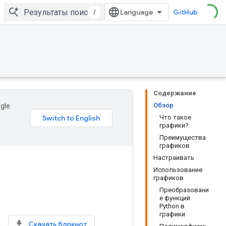
/
GitHub
Содержание
Обзор
gle
Что такое
т
графики?
Преимущества
графиков
Настраивать
Использование
графиков
Преобразовани
е функций
Python в
графики
Скачать блокнот