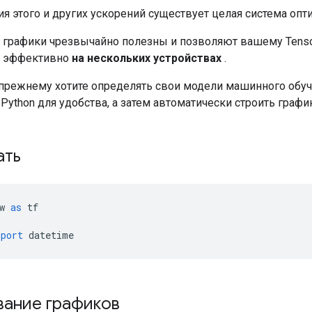
я этого и других ускорений существует целая система оп
, графики чрезвычайно полезны и позволяют вашему Tens
 эффективно
на нескольких устройствах
.
прежнему хотите определять свои модели машинного обуч
Python для удобства, а затем автоматически строить графи
ать
w 
as
 tf
mport
 datetime
вание графиков