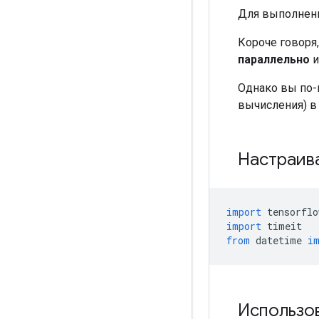
Для выполнени
Короче говоря
параллельно
и
Однако вы по-
вычисления) в 
Настраив
import
 tensorflo
import
 timeit
from
 datetime 
i
Использо