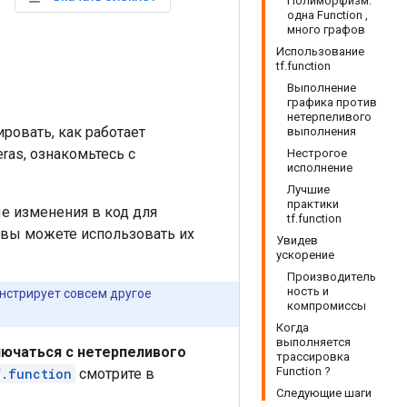
Полиморфизм:
одна Function ,
много графов
Использование
tf.function
Выполнение
графика против
нетерпеливого
ровать, как работает
выполнения
eras, ознакомьтесь с
Нестрогое
исполнение
Лучшие
практики
ые изменения в код для
tf.function
к вы можете использовать их
Увидев
ускорение
Производитель
ность и
монстрирует совсем другое
компромиссы
Когда
выполняется
ючаться с нетерпеливого
трассировка
Function ?
f.function
смотрите в
Следующие шаги