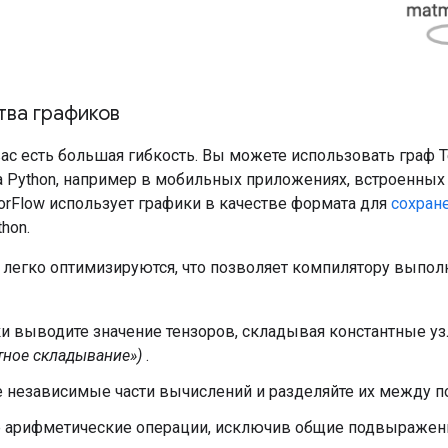
ва графиков
ас есть большая гибкость. Вы можете использовать граф Te
а Python, например в мобильных приложениях, встроенных 
sorFlow использует графики в качестве формата для
сохран
hon.
 легко оптимизируются, что позволяет компилятору выполн
ки выводите значение тензоров, складывая константные у
тное складывание»)
.
е независимые части вычислений и разделяйте их между п
е арифметические операции, исключив общие подвыражен