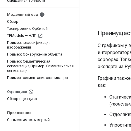
Смешанная точность
Модельный сад
Обзор
Тренировки с Орбитой
Преимущест
TFModels — НЛП
Пример: классификация
С графиком у в
изображений
интерпретатор
Пример: Обнаружение объекта
серверах. Ten
Пример: Семантическая
сегментация
,
Пример: Семантическая
экспорте из Pyt
сегментация
Пример: сегментация экземпляра
Графики также
как:
Оценщики
Статичес
Обзор оценщика
(«констан
Приложение
Отделяйт
Совместимость версий
Упростит