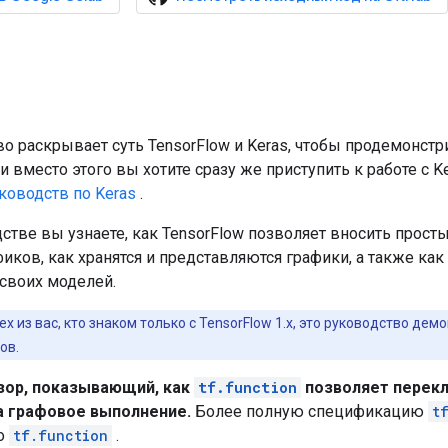
о раскрывает суть TensorFlow и Keras, чтобы продемонстри
ли вместо этого вы хотите сразу же приступить к работе с K
ководств по Keras
.
стве вы узнаете, как TensorFlow позволяет вносить прост
иков, как хранятся и представляются графики, а также ка
 своих моделей.
ех из вас, кто знаком только с TensorFlow 1.x, это руководство де
ов.
зор, показывающий, как
tf.function
позволяет перекл
а графовое выполнение.
Более полную спецификацию
t
по
tf.function
.