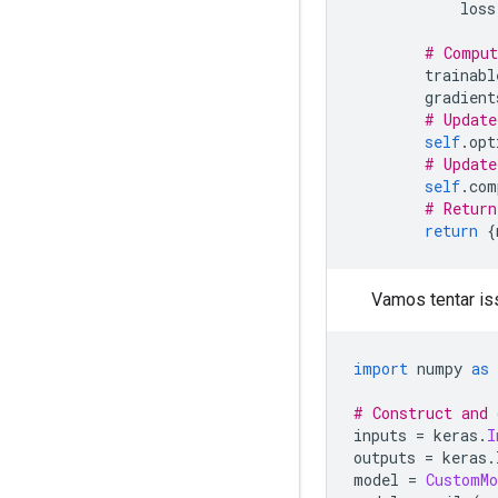
            loss
# Comput
        trainabl
        gradient
# Update
self
.
opt
# Update
self
.
com
# Return
return
{
Vamos tentar is
import
 numpy 
as
 
# Construct and 
inputs 
=
 keras
.
I
outputs 
=
 keras
.
model 
=
CustomMo