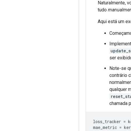
Naturalmente, v
tudo
manualmen
Aqui está um exe
Começamo
Implemen
update_s
ser exibid
Note-se q
contrário
normalment
qualquer m
reset_st
chamada 
loss_tracker 
=
 k
mae_metric 
=
 ker