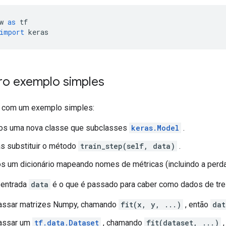
w 
as
 tf
import
 keras
ro exemplo simples
com um exemplo simples:
os uma nova classe que subclasses
keras.Model
.
s substituir o método
train_step(self, data)
.
 um dicionário mapeando nomes de métricas (incluindo a perda) 
 entrada
data
é o que é passado para caber como dados de tre
assar matrizes Numpy, chamando
fit(x, y, ...)
, então
dat
assar um
tf.data.Dataset
, chamando
fit(dataset, ...)
,