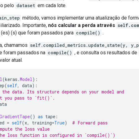
do pelo
dataset
em cada lote.
ain_step
método, vamos implementar uma atualização de forma
iliarizado. Importante,
nós calcular a perda através
self.co
 (es) (s) que foram passados para
compile()
.
a, chamamos
self.compiled_metrics.update_state(y, y_
ue foram passados na
compile()
, e consulta os resultados de
alor atual.
l
(
keras
.
Model
):
ep
(
self
,
 data
):
 the data. Its structure depends on your model and
t you pass to `fit()`.
ata
GradientTape
()
as
 tape
:
ed 
=
self
(
x
,
 training
=
True
)
# Forward pass
mpute the loss value
he loss function is configured in `compile()`)