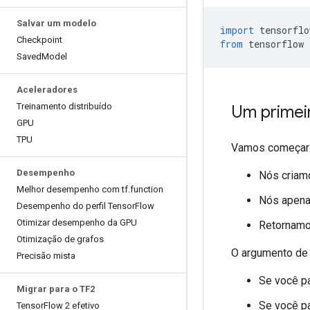
Salvar um modelo
import
 tensorflo
Checkpoint
from
 tensorflow 
Saved
Model
Aceleradores
Treinamento distribuído
Um primei
GPU
TPU
Vamos começar 
Desempenho
Nós criam
Melhor desempenho com tf
.
function
Nós apena
Desempenho do perfil Tensor
Flow
Otimizar desempenho da GPU
Retornamos
Otimização de grafos
O argumento de
Precisão mista
Se você p
Migrar para o TF2
Se você p
Tensor
Flow 2 efetivo