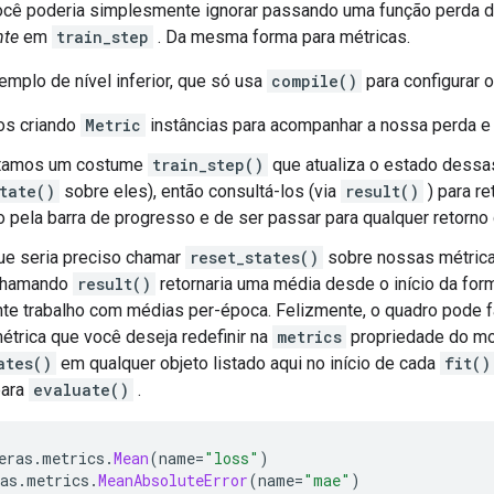
ocê poderia simplesmente ignorar passando uma função perda 
te
em
train_step
. Da mesma forma para métricas.
mplo de nível inferior, que só usa
compile()
para configurar o
s criando
Metric
instâncias para acompanhar a nossa perda 
tamos um costume
train_step()
que atualiza o estado dessa
tate()
sobre eles), então consultá-los (via
result()
) para re
o pela barra de progresso e de ser passar para qualquer retorn
ue seria preciso chamar
reset_states()
sobre nossas métrica
 chamando
result()
retornaria uma média desde o início da for
e trabalho com médias per-época. Felizmente, o quadro pode faz
étrica que você deseja redefinir na
metrics
propriedade do mo
ates()
em qualquer objeto listado aqui no início de cada
fit()
para
evaluate()
.
eras
.
metrics
.
Mean
(
name
=
"loss"
)
as
.
metrics
.
MeanAbsoluteError
(
name
=
"mae"
)