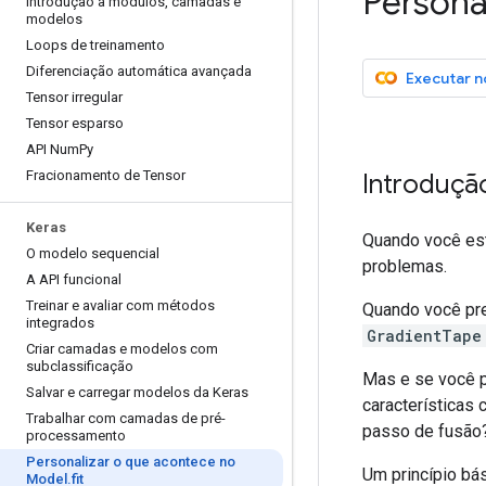
Persona
Introdução a módulos
,
camadas e
modelos
Loops de treinamento
Diferenciação automática avançada
Executar n
Tensor irregular
Tensor esparso
API Num
Py
Fracionamento de Tensor
Introduçã
Keras
Quando você es
O modelo sequencial
problemas.
A API funcional
Treinar e avaliar com métodos
Quando você pre
integrados
GradientTape
Criar camadas e modelos com
subclassificação
Mas e se você p
Salvar e carregar modelos da Keras
características
Trabalhar com camadas de pré-
passo de fusão
processamento
Personalizar o que acontece no
Um princípio bá
Model
.
fit