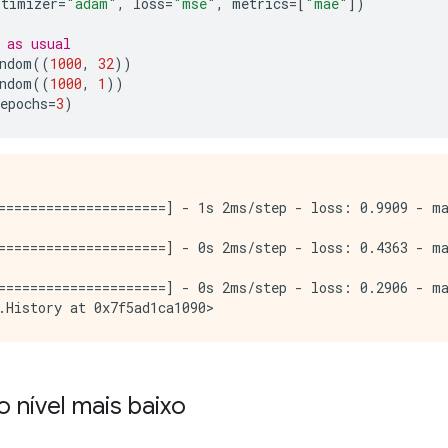
ptimizer
=
"adam"
,
 loss
=
"mse"
,
 metrics
=[
"mae"
])
 as usual
ndom
((
1000
,
32
))
ndom
((
1000
,
1
))
epochs
=
3
)
=====================] - 1s 2ms/step - loss: 0.9909 - ma
=====================] - 0s 2ms/step - loss: 0.4363 - ma
=====================] - 0s 2ms/step - loss: 0.2906 - ma
o nível mais baixo