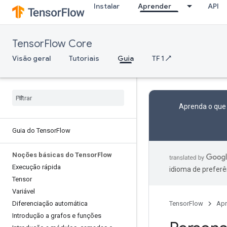
Instalar
Aprender
API
TensorFlow Core
Visão geral
Tutoriais
Guia
TF 1 ↗
Aprenda o que
Guia do Tensor
Flow
Noções básicas do Tensor
Flow
Execução rápida
idioma de preferê
Tensor
Variável
Diferenciação automática
TensorFlow
Apr
Introdução a grafos e funções