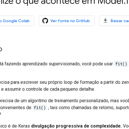
lize o que acontece em Model
.
f
o Google Colab
Ver fonte no GitHub
Baixar c
o
tá fazendo aprendizado supervisionado, você pode usar
fit()
cisa para escrever seu próprio loop de formação a partir do zer
e assumir o controle de cada pequeno detalhe.
recisa de um algoritmo de treinamento personalizado, mas você 
 convenientes de
fit()
, tais como chamadas de retorno, suport
?
sico é de Keras
divulgação progressiva de complexidade.
Voc