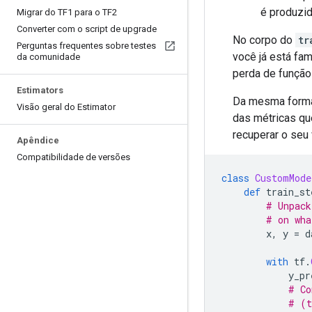
é produzi
Migrar do TF1 para o TF2
Converter com o script de upgrade
No corpo do
tr
Perguntas frequentes sobre testes
você já está fam
da comunidade
perda de função
Estimators
Da mesma form
Visão geral do Estimator
das métricas q
recuperar o seu v
Apêndice
Compatibilidade de versões
class
CustomMode
def
 train_st
# Unpack
# on wha
        x
,
 y 
=
 d
with
 tf
.
            y_pr
# Co
# (t