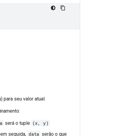
para seu valor atual.
inamento:
a
será o tuple
(x, y)
 em seguida,
data
serão o que