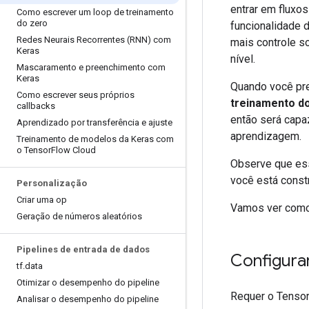
entrar em fluxos
Como escrever um loop de treinamento
do zero
funcionalidade 
Redes Neurais Recorrentes (RNN) com
mais controle s
Keras
nível.
Mascaramento e preenchimento com
Keras
Quando você pre
Como escrever seus próprios
treinamento d
callbacks
então será cap
Aprendizado por transferência e ajuste
aprendizagem.
Treinamento de modelos da Keras com
o Tensor
Flow Cloud
Observe que ess
você está const
Personalização
Criar uma op
Vamos ver como 
Geração de números aleatórios
Pipelines de entrada de dados
Configura
tf
.
data
Otimizar o desempenho do pipeline
Requer o Tensor
Analisar o desempenho do pipeline