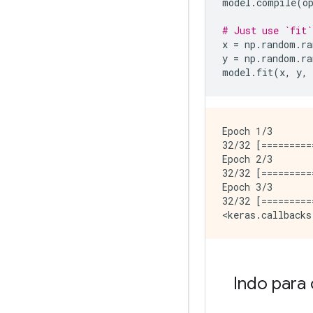
model
.
compile
(
o
# Just use `fit`
x 
=
 np
.
random
.
ra
y 
=
 np
.
random
.
ra
model
.
fit
(
x
,
 y
,
 
Epoch 1/3

32/32 [=========
Epoch 2/3

32/32 [=========
Epoch 3/3

32/32 [=========
Indo para 