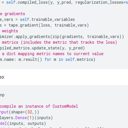
 
=
self
.
compiled_loss
(
y
,
 y_pred
,
 regularization_losses
=
s
e gradients
e_vars 
=
self
.
trainable_variables
s 
=
 tape
.
gradient
(
loss
,
 trainable_vars
)
 weights
imizer
.
apply_gradients
(
zip
(
gradients
,
 trainable_vars
))
 metrics (includes the metric that tracks the loss)
piled_metrics
.
update_state
(
y
,
 y_pred
)
 a dict mapping metric names to current value
m
.
name
:
 m
.
result
()
for
 m 
in
self
.
metrics
}
so:
np
compile an instance of CustomModel
nput
(
shape
=(
32
,))
layers
.
Dense
(
1
)(
inputs
)
del
(
inputs
,
 outputs
)