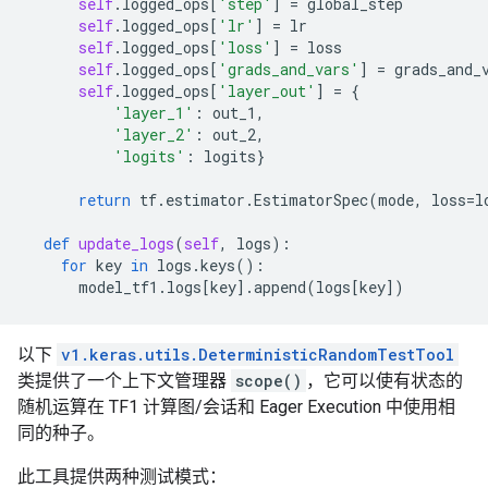
self
.
logged_ops
[
'step'
]
=
global_step
self
.
logged_ops
[
'lr'
]
=
lr
self
.
logged_ops
[
'loss'
]
=
loss
self
.
logged_ops
[
'grads_and_vars'
]
=
grads_and_
self
.
logged_ops
[
'layer_out'
]
=
{
'layer_1'
:
out_1
,
'layer_2'
:
out_2
,
'logits'
:
logits
}
return
tf
.
estimator
.
EstimatorSpec
(
mode
,
loss
=
l
def
update_logs
(
self
,
logs
):
for
key
in
logs
.
keys
():
model_tf1
.
logs
[
key
]
.
append
(
logs
[
key
])
以下
v1.keras.utils.DeterministicRandomTestTool
类提供了一个上下文管理器
scope()
，它可以使有状态的
随机运算在 TF1 计算图/会话和 Eager Execution 中使用相
同的种子。
此工具提供两种测试模式：