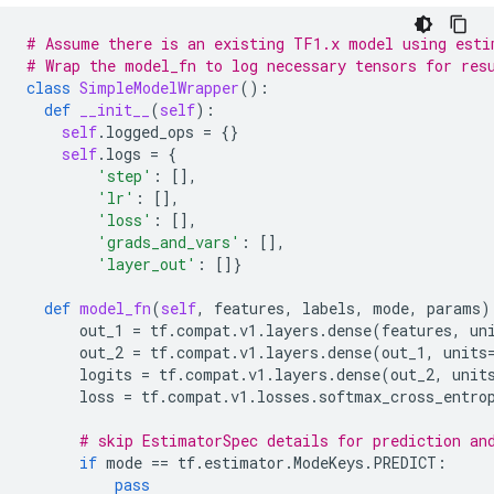
# Assume there is an existing TF1.x model using esti
# Wrap the model_fn to log necessary tensors for res
class
SimpleModelWrapper
():
def
__init__
(
self
):
self
.
logged_ops
=
{}
self
.
logs
=
{
'step'
:
[],
'lr'
:
[],
'loss'
:
[],
'grads_and_vars'
:
[],
'layer_out'
:
[]}
def
model_fn
(
self
,
features
,
labels
,
mode
,
params
)
out_1
=
tf
.
compat
.
v1
.
layers
.
dense
(
features
,
un
out_2
=
tf
.
compat
.
v1
.
layers
.
dense
(
out_1
,
units
logits
=
tf
.
compat
.
v1
.
layers
.
dense
(
out_2
,
unit
loss
=
tf
.
compat
.
v1
.
losses
.
softmax_cross_entro
# skip EstimatorSpec details for prediction an
if
mode
==
tf
.
estimator
.
ModeKeys
.
PREDICT
:
pass