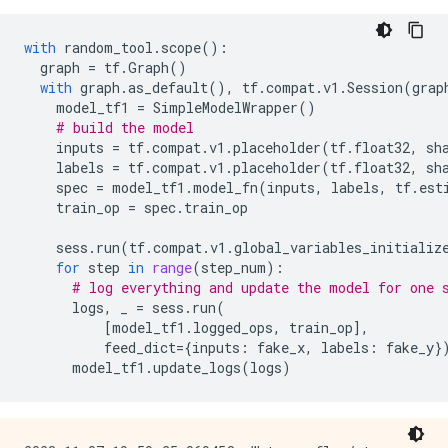
with
random_tool
.
scope
():
graph
=
tf
.
Graph
()
with
graph
.
as_default
(),
tf
.
compat
.
v1
.
Session
(
grap
model_tf1
=
SimpleModelWrapper
()
# build the model
inputs
=
tf
.
compat
.
v1
.
placeholder
(
tf
.
float32
,
sh
labels
=
tf
.
compat
.
v1
.
placeholder
(
tf
.
float32
,
sh
spec
=
model_tf1
.
model_fn
(
inputs
,
labels
,
tf
.
est
train_op
=
spec
.
train_op
sess
.
run
(
tf
.
compat
.
v1
.
global_variables_initializ
for
step
in
range
(
step_num
):
# log everything and update the model for one 
logs
,
_
=
sess
.
run
(
[
model_tf1
.
logged_ops
,
train_op
],
feed_dict
=
{
inputs
:
fake_x
,
labels
:
fake_y
}
model_tf1
.
update_logs
(
logs
)