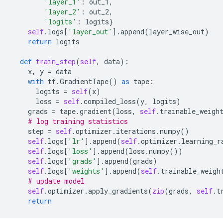
'layer_1'
:
out_1
,
'layer_2'
:
out_2
,
'logits'
:
logits
}
self
.
logs
[
'layer_out'
]
.
append
(
layer_wise_out
)
return
logits
def
train_step
(
self
,
data
):
x
,
y
=
data
with
tf
.
GradientTape
()
as
tape
:
logits
=
self
(
x
)
loss
=
self
.
compiled_loss
(
y
,
logits
)
grads
=
tape
.
gradient
(
loss
,
self
.
trainable_weigh
# log training statistics
step
=
self
.
optimizer
.
iterations
.
numpy
()
self
.
logs
[
'lr'
]
.
append
(
self
.
optimizer
.
learning_r
self
.
logs
[
'loss'
]
.
append
(
loss
.
numpy
())
self
.
logs
[
'grads'
]
.
append
(
grads
)
self
.
logs
[
'weights'
]
.
append
(
self
.
trainable_weigh
# update model
self
.
optimizer
.
apply_gradients
(
zip
(
grads
,
self
.
t
return