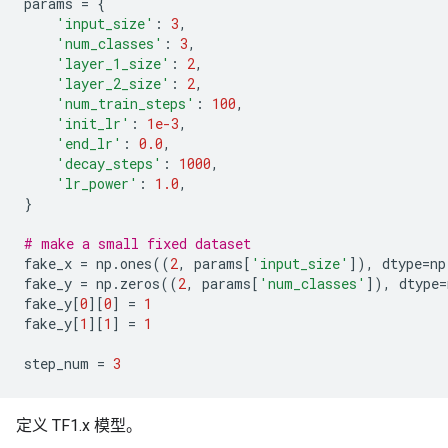
params
=
{
'input_size'
:
3
,
'num_classes'
:
3
,
'layer_1_size'
:
2
,
'layer_2_size'
:
2
,
'num_train_steps'
:
100
,
'init_lr'
:
1e-3
,
'end_lr'
:
0.0
,
'decay_steps'
:
1000
,
'lr_power'
:
1.0
,
}
# make a small fixed dataset
fake_x
=
np
.
ones
((
2
,
params
[
'input_size'
]),
dtype
=
np
fake_y
=
np
.
zeros
((
2
,
params
[
'num_classes'
]),
dtype
=
fake_y
[
0
][
0
]
=
1
fake_y
[
1
][
1
]
=
1
step_num
=
3
定义 TF1.x 模型。