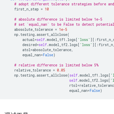
# adopt different tolerance strategies before an
first_n_step
=
10
# absolute difference is limited below 1e-5
# set `equal_nan` to be False to detect potentia
abosolute_tolerance
=
1e-5
np
.
testing
.
assert_allclose
(
actual
=
self
.
model_tf1
.
logs
[
'loss'
][:
first_n_
desired
=
self
.
model_tf2
.
logs
[
'loss'
][:
first_n
atol
=
abosolute_tolerance
,
equal_nan
=
False
)
# relative difference is limited below 5%
relative_tolerance
=
0.05
np
.
testing
.
assert_allclose
(
self
.
model_tf1
.
logs
[
'
self
.
model_tf2
.
logs
[
'
rtol
=
relative_toleranc
equal_nan
=
False
)