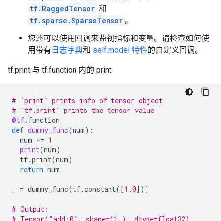
tf.RaggedTensor
和
tf.sparse.SparseTensor
。
您还可以使用回调来监视指标和变量。请检查如何使
用带有
日志字典
和
self.model 特性
的自定义回调。
tf.print 与 tf.function 内的 print
# `print` prints info of tensor object
# `tf.print` prints the tensor value
@tf
.
function
def
dummy_func
(
num
):
num
+=
1
print
(
num
)
tf
.
print
(
num
)
return
num
_
=
dummy_func
(
tf
.
constant
([
1.0
]))
# Output:
# Tensor("add:0", shape=(1,), dtype=float32)