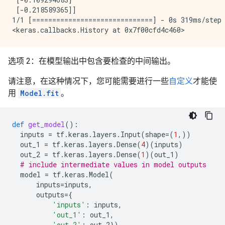
 [-0.218589365]]

1/1 [==============================] - 0s 319ms/step 
选项 2：在模型输出中包含要检查的中间输出。
请注意，在这种情况下，您可能需要进行一些
自定义
才能使
用
Model.fit
。
def
get_model
():
inputs
=
tf
.
keras
.
layers
.
Input
(
shape
=
(
1
,))
out_1
=
tf
.
keras
.
layers
.
Dense
(
4
)(
inputs
)
out_2
=
tf
.
keras
.
layers
.
Dense
(
1
)(
out_1
)
# include intermediate values in model outputs
model
=
tf
.
keras
.
Model
(
inputs
=
inputs
,
outputs
=
{
'inputs'
:
inputs
,
'out_1'
:
out_1
,
'out_2'
:
out_2
})