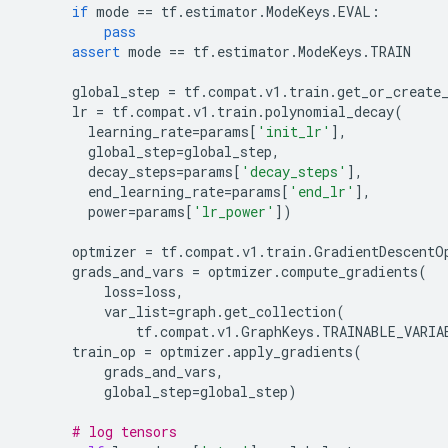
if
mode
==
tf
.
estimator
.
ModeKeys
.
EVAL
:
pass
assert
mode
==
tf
.
estimator
.
ModeKeys
.
TRAIN
global_step
=
tf
.
compat
.
v1
.
train
.
get_or_create
lr
=
tf
.
compat
.
v1
.
train
.
polynomial_decay
(
learning_rate
=
params
[
'init_lr'
],
global_step
=
global_step
,
decay_steps
=
params
[
'decay_steps'
],
end_learning_rate
=
params
[
'end_lr'
],
power
=
params
[
'lr_power'
])
optmizer
=
tf
.
compat
.
v1
.
train
.
GradientDescentO
grads_and_vars
=
optmizer
.
compute_gradients
(
loss
=
loss
,
var_list
=
graph
.
get_collection
(
tf
.
compat
.
v1
.
GraphKeys
.
TRAINABLE_VARIA
train_op
=
optmizer
.
apply_gradients
(
grads_and_vars
,
global_step
=
global_step
)
# log tensors