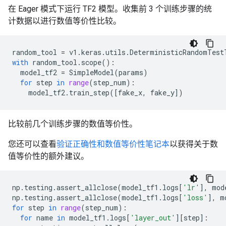
在 Eager 模式下运行 TF2 模型。收集前 3 个训练步骤的统
计数据以进行数值等价性比较。
random_tool
=
v1
.
keras
.
utils
.
DeterministicRandomTest
with
random_tool
.
scope
():
model_tf2
=
SimpleModel
(
params
)
for
step
in
range
(
step_num
):
model_tf2
.
train_step
([
fake_x
,
fake_y
])
比较前几个训练步骤的数值等价性。
您还可以查看
验证正确性和数值等价性笔记本
以获得关于数
值等价性的额外建议。
np
.
testing
.
assert_allclose
(
model_tf1
.
logs
[
'lr'
],
mod
np
.
testing
.
assert_allclose
(
model_tf1
.
logs
[
'loss'
],
m
for
step
in
range
(
step_num
):
for
name
in
model_tf1
.
logs
[
'layer_out'
][
step
]: