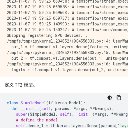
2023-11-07 19:59:25.069458: W tensorflow/stream_exec
2023-11-07 19:59:25.069585: W tensorflow/stream_exec
2023-11-07 19:59:25.069663: W tensorflow/stream_exec
2023-11-07 19:59:25.069737: W tensorflow/stream_exec
2023-11-07 19:59:25.149993: W tensorflow/stream_exec
2023-11-07 19:59:25.150247: W tensorflow/core/common
Skipping registering GPU devices...

/tmpfs/tmp/ipykernel_234052/1984550333.py:14: UserWar
  out_1 = tf.compat.v1.layers.dense(features, units=p
/tmpfs/tmp/ipykernel_234052/1984550333.py:15: UserWar
  out_2 = tf.compat.v1.layers.dense(out_1, units=para
/tmpfs/tmp/ipykernel_234052/1984550333.py:16: UserWar
定义 TF2 模型。
class
SimpleModel
(
tf
.
keras
.
Model
):
def
__init__
(
self
,
params
,
*
args
,
**
kwargs
):
super
(
SimpleModel
,
self
)
.
__init__
(
*
args
,
**
kwarg
# define the model
self
.
dense_1
=
tf
.
keras
.
layers
.
Dense
(
params
[
'lay