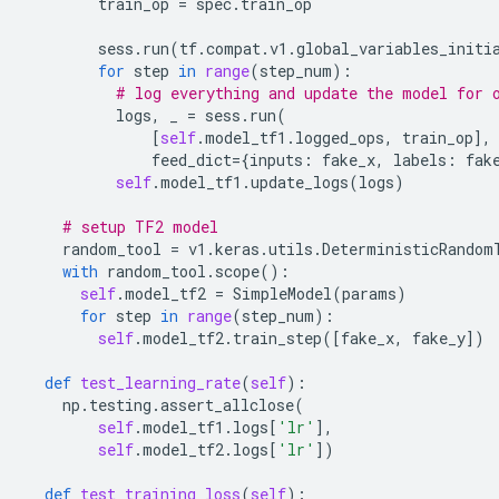
train_op
=
spec
.
train_op
sess
.
run
(
tf
.
compat
.
v1
.
global_variables_initi
for
step
in
range
(
step_num
):
# log everything and update the model for 
logs
,
_
=
sess
.
run
(
[
self
.
model_tf1
.
logged_ops
,
train_op
],
feed_dict
=
{
inputs
:
fake_x
,
labels
:
fak
self
.
model_tf1
.
update_logs
(
logs
)
# setup TF2 model
random_tool
=
v1
.
keras
.
utils
.
DeterministicRandom
with
random_tool
.
scope
():
self
.
model_tf2
=
SimpleModel
(
params
)
for
step
in
range
(
step_num
):
self
.
model_tf2
.
train_step
([
fake_x
,
fake_y
])
def
test_learning_rate
(
self
):
np
.
testing
.
assert_allclose
(
self
.
model_tf1
.
logs
[
'lr'
],
self
.
model_tf2
.
logs
[
'lr'
])
def
test_training_loss
(
self
):