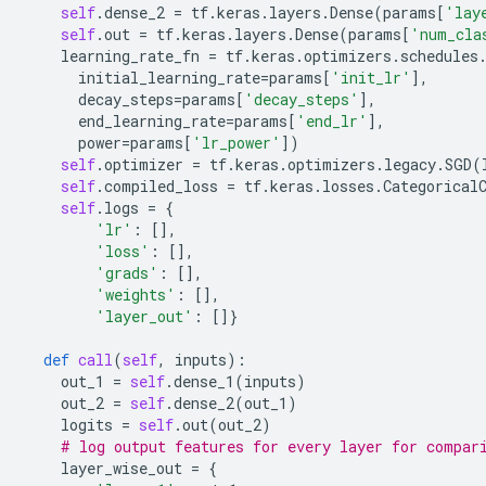
self
.
dense_2
=
tf
.
keras
.
layers
.
Dense
(
params
[
'lay
self
.
out
=
tf
.
keras
.
layers
.
Dense
(
params
[
'num_cla
learning_rate_fn
=
tf
.
keras
.
optimizers
.
schedules
initial_learning_rate
=
params
[
'init_lr'
],
decay_steps
=
params
[
'decay_steps'
],
end_learning_rate
=
params
[
'end_lr'
],
power
=
params
[
'lr_power'
])
self
.
optimizer
=
tf
.
keras
.
optimizers
.
legacy
.
SGD
(
self
.
compiled_loss
=
tf
.
keras
.
losses
.
Categorical
self
.
logs
=
{
'lr'
:
[],
'loss'
:
[],
'grads'
:
[],
'weights'
:
[],
'layer_out'
:
[]}
def
call
(
self
,
inputs
):
out_1
=
self
.
dense_1
(
inputs
)
out_2
=
self
.
dense_2
(
out_1
)
logits
=
self
.
out
(
out_2
)
# log output features for every layer for compar
layer_wise_out
=
{