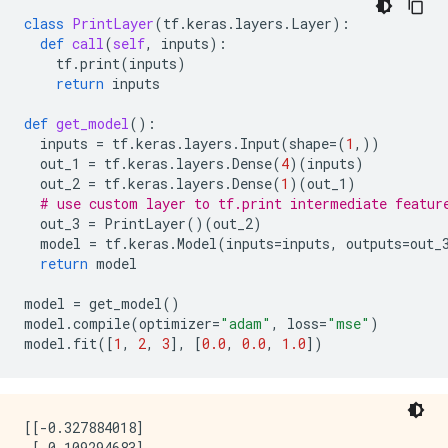
class
PrintLayer
(
tf
.
keras
.
layers
.
Layer
):
def
call
(
self
,
inputs
):
tf
.
print
(
inputs
)
return
inputs
def
get_model
():
inputs
=
tf
.
keras
.
layers
.
Input
(
shape
=
(
1
,))
out_1
=
tf
.
keras
.
layers
.
Dense
(
4
)(
inputs
)
out_2
=
tf
.
keras
.
layers
.
Dense
(
1
)(
out_1
)
# use custom layer to tf.print intermediate featur
out_3
=
PrintLayer
()(
out_2
)
model
=
tf
.
keras
.
Model
(
inputs
=
inputs
,
outputs
=
out_
return
model
model
=
get_model
()
model
.
compile
(
optimizer
=
"adam"
,
loss
=
"mse"
)
model
.
fit
([
1
,
2
,
3
],
[
0.0
,
0.0
,
1.0
])
[[-0.327884018]

 [-0.109294683]
