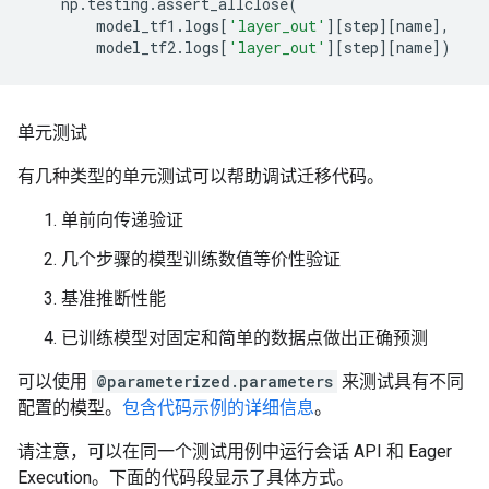
np
.
testing
.
assert_allclose
(
model_tf1
.
logs
[
'layer_out'
][
step
][
name
],
model_tf2
.
logs
[
'layer_out'
][
step
][
name
])
单元测试
有几种类型的单元测试可以帮助调试迁移代码。
单前向传递验证
几个步骤的模型训练数值等价性验证
基准推断性能
已训练模型对固定和简单的数据点做出正确预测
可以使用
@parameterized.parameters
来测试具有不同
配置的模型。
包含代码示例的详细信息
。
请注意，可以在同一个测试用例中运行会话 API 和 Eager
Execution。下面的代码段显示了具体方式。