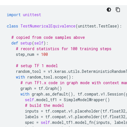
import
unittest
class
TestNumericalEquivalence
(
unittest
.
TestCase
):
# copied from code samples above
def
setup
(
self
):
# record statistics for 100 training steps
step_num
=
100
# setup TF 1 model
random_tool
=
v1
.
keras
.
utils
.
DeterministicRandom
with
random_tool
.
scope
():
# run TF1.x code in graph mode with context ma
graph
=
tf
.
Graph
()
with
graph
.
as_default
(),
tf
.
compat
.
v1
.
Session
(
self
.
model_tf1
=
SimpleModelWrapper
()
# build the model
inputs
=
tf
.
compat
.
v1
.
placeholder
(
tf
.
float32
labels
=
tf
.
compat
.
v1
.
placeholder
(
tf
.
float32
spec
=
self
.
model_tf1
.
model_fn
(
inputs
,
label