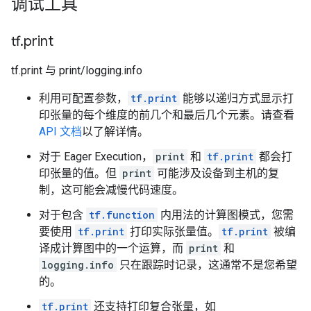
调试工具
tf
.
print
tf.print 与 print/logging.info
利用可配置参数，
tf.print
能够以递归方式显示打
印张量的每个维度的前几个和最后几个元素。请查看
API 文档
以了解详情。
对于 Eager Execution，
print
和
tf.print
都会打
印张量的值。但
print
可能涉及设备到主机的复
制，这可能会减慢代码速度。
对于包含
tf.function
内用法的计算图模式，您需
要使用
tf.print
打印实际张量值。
tf.print
被编
译成计算图中的一个运算，而
print
和
logging.info
只在跟踪时记录，这通常不是您希望
的。
tf.print
还支持打印复合张量，如