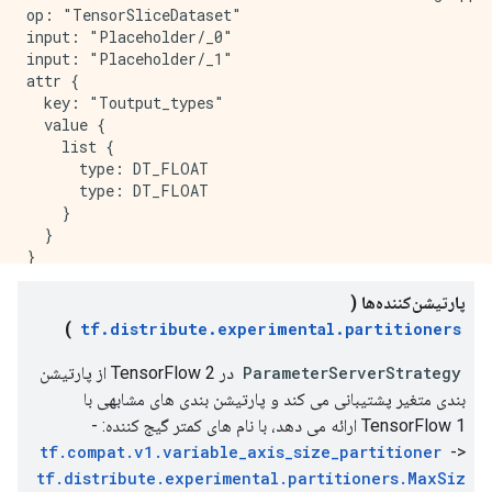
  value {

op: "TensorSliceDataset"

    i: 3

input: "Placeholder/_0"

  }

input: "Placeholder/_1"

}

attr {

attr {

  key: "Toutput_types"

  key: "is_files"

  value {

  value {

    list {

    b: false

      type: DT_FLOAT

  }

      type: DT_FLOAT

}

    }

attr {

  }

  key: "metadata"

}

  value {

attr {

    s: "\n\024TensorSliceDataset:4"

  key: "_cardinality"

پارتیشن‌کننده‌ها (
  }

  value {

)
tf.distribute.experimental.partitioners
}

    i: 3

attr {

  }

ParameterServerStrategy
در TensorFlow 2 از پارتیشن
  key: "output_shapes"

}

بندی متغیر پشتیبانی می کند و پارتیشن بندی های مشابهی با
  value {

attr {

TensorFlow 1 ارائه می دهد، با نام های کمتر گیج کننده: -
    list {

  key: "is_files"

tf.compat.v1.variable_axis_size_partitioner
->
      shape {

  value {

        dim {

    b: false

tf.distribute.experimental.partitioners.MaxSiz