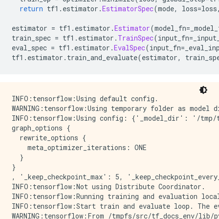
return
 tf1
.
estimator
.
EstimatorSpec
(
mode
,
 loss
=
loss
estimator 
=
 tf1
.
estimator
.
Estimator
(
model_fn
=
_model_
train_spec 
=
 tf1
.
estimator
.
TrainSpec
(
input_fn
=
_input
eval_spec 
=
 tf1
.
estimator
.
EvalSpec
(
input_fn
=
_eval_in
tf1
.
estimator
.
train_and_evaluate
(
estimator
,
 train_sp
INFO:tensorflow:Using default config.

WARNING:tensorflow:Using temporary folder as model di
INFO:tensorflow:Using config: {'_model_dir': '/tmp/t
graph_options {

  rewrite_options {

    meta_optimizer_iterations: ONE

  }

}

, '_keep_checkpoint_max': 5, '_keep_checkpoint_every
INFO:tensorflow:Not using Distribute Coordinator.

INFO:tensorflow:Running training and evaluation local
INFO:tensorflow:Start train and evaluate loop. The ev
WARNING:tensorflow:From /tmpfs/src/tf_docs_env/lib/p