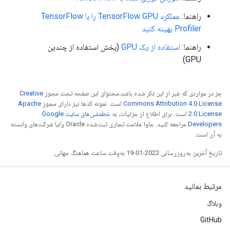
  value {

        dim {

    list {

          size: 1

راهنما:
عملکرد TensorFlow GPU را با TensorFlow
      type: DT_FLOAT

        }

Profiler بهینه کنید
      type: DT_FLOAT

      }

    }

    }

راهنما:
استفاده از یک GPU
(بخش استفاده از چندین
  }

  }

GPU)
}

}

attr {

10/10 [==============================] - 2s 38ms/step
  key: "_cardinality"

2021-11-13 02:31:11.053772: W tensorflow/core/grappl
  value {

op: "TensorSliceDataset"

جز در مواردی که غیر از این ذکر شده باشد،‌محتوای این صفحه تحت مجوز
Creative
    i: 3

input: "Placeholder/_0"

Commons Attribution 4.0 License
است. نمونه کدها نیز دارای مجوز
Apache
  }

input: "Placeholder/_1"

2.0 License
است. برای اطلاع از جزئیات، به
خطمشی‌های سایت Google
}

attr {

Developers‏
مراجعه کنید. جاوا علامت تجاری ثبت‌شده Oracle و/یا شرکت‌های وابسته
attr {

  key: "Toutput_types"

به آن است.
  key: "is_files"

  value {

تاریخ آخرین به‌روزرسانی 2022-01-19 به‌وقت ساعت هماهنگ جهانی.
  value {

    list {

    b: false

      type: DT_FLOAT

  }

      type: DT_FLOAT

}

    }

مرتبط بمانید
attr {

  }

وبلاگ
  key: "metadata"

}

  value {

attr {

GitHub
    s: "\n\024TensorSliceDataset:4"

  key: "_cardinality"
