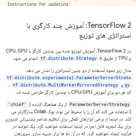
Instructions for updating:

Use Variable.read_value. Variables in 2.X are initial
INFO:tensorflow:Calling model_fn.

WARNING:tensorflow:From /tmpfs/src/tf_docs_env/lib/p
Tensor
Flow 2: آموزش چند کارگری با
Instructions for updating:

استراتژی های توزیع
Call initializer instance with the dtype argument ins
INFO:tensorflow:Done calling model_fn.

INFO:tensorflow:Create CheckpointSaverHook.

در TensorFlow 2، آموزش توزیع شده بین چندین کارگر با CPU، GPU
INFO:tensorflow:Graph was finalized.

و TPU از طریق
s انجام می شود.
tf.distribute.Strategy
INFO:tensorflow:Running local_init_op.

INFO:tensorflow:Done running local_init_op.

مثال زیر نحوه استفاده از دو چنین استراتژی را نشان می دهد:
INFO:tensorflow:Calling checkpoint listeners before s
INFO:tensorflow:Saving checkpoints for 0 into /tmp/tm
tf.distribute.experimental.ParameterServerStrate
INFO:tensorflow:Calling checkpoint listeners after sa
gy
و
tf.distribute.MultiWorkerMirroredStrategy
،
INFO:tensorflow:loss = 0.038075272, step = 0

که هر دو برای آموزش CPU/GPU با چندین کارگر طراحی شده اند.
INFO:tensorflow:Calling checkpoint listeners before s
INFO:tensorflow:Saving checkpoints for 3 into /tmp/tm
ParameterServerStrategy
از یک
هماهنگ کننده
(
'chief'
INFO:tensorflow:Calling checkpoint listeners after sa
) استفاده می کند که آن را با محیط این نوت بوک Colab سازگارتر می
INFO:tensorflow:Calling model_fn.

کند. در اینجا از برخی ابزارهای کمکی برای تنظیم عناصر پشتیبانی ضروری
INFO:tensorflow:Done calling model_fn.

INFO:tensorflow:Starting evaluation at 2021-11-13T02:
برای یک تجربه قابل اجرا در اینجا استفاده خواهید کرد: یک
خوشه در
INFO:tensorflow:Graph was finalized.

فرآیند
ایجاد خواهید کرد، که در آن نخ ها برای شبیه سازی سرورهای