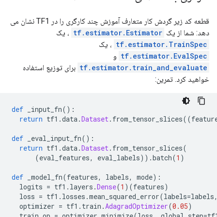
قطعه کد زیر گردش کار متعارف آموزش چند کارگری را در TF1 نشان می
دهد: شما از یک
tf.estimator.Estimator
، یک
tf.estimator.TrainSpec
، یک
tf.estimator.EvalSpec
و
tf.estimator.train_and_evaluate
برای توزیع استفاده
خواهید کرد. تمرین:
def
 _input_fn
():
return
 tf1
.
data
.
Dataset
.
from_tensor_slices
((
featur
def
 _eval_input_fn
():
return
 tf1
.
data
.
Dataset
.
from_tensor_slices
(
(
eval_features
,
 eval_labels
)).
batch
(
1
)
def
 _model_fn
(
features
,
 labels
,
 mode
):
  logits 
=
 tf1
.
layers
.
Dense
(
1
)(
features
)
  loss 
=
 tf1
.
losses
.
mean_squared_error
(
labels
=
labels
  optimizer 
=
 tf1
.
train
.
AdagradOptimizer
(
0.05
)
  train_op 
=
 optimizer
.
minimize
(
loss
,
 global_step
=
tf