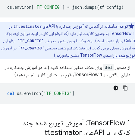
os
.
environ
[
'TF_CONFIG'
]
=
 json
.
dumps
(
tf_config
)
توجه:
متأسفانه، از آنجایی که آموزش چندکاره با APIهای
tf.estimator
در
TensorFlow 1 به چندین کلاینت نیاز دارد (که انجام این کار در اینجا در این نوت بوک
Colab بسیار دشوار است)، نوت بوک را بدون متغیر محیطی
'TF_CONFIG'
. بنابراین
به آموزش محلی برمی گردد. (در بخش
تنظیم متغیر محیطی
'TF_CONFIG'
در
آموزش
توزیع شده با
راهنمای TensorFlow بیشتر بیاموزید.)
از دستور
del
برای حذف متغیر استفاده کنید (اما در آموزش چندکاره در
دنیای واقعی در TensorFlow 1، لازم نیست این کار را انجام دهید):
del
 os
.
environ
[
'TF_CONFIG'
]
Tensor
Flow 1: آموزش توزیع شده چند
کارگری با APIهای tf
estimator
.