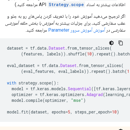
اطلاعات بیشتر به اسناد API
Strategy.scope
مراجعه کنید.)
اگر ترجیح می‌دهید آموزش خود را با تعریف کردن پاس‌های رو به جلو و
عقب سفارشی کنید، برای جزئیات بیشتر به
آموزش با بخش حلقه آموزشی
سفارشی
در
آموزش آموزش سرور Parameter
مراجعه کنید.
dataset 
=
 tf
.
data
.
Dataset
.
from_tensor_slices
(
(
features
,
 labels
)).
shuffle
(
10
).
repeat
().
batch
eval_dataset 
=
 tf
.
data
.
Dataset
.
from_tensor_slices
(
(
eval_features
,
 eval_labels
)).
repeat
().
batch
(
1
with
 strategy
.
scope
():
  model 
=
 tf
.
keras
.
models
.
Sequential
([
tf
.
keras
.
layer
  optimizer 
=
 tf
.
keras
.
optimizers
.
Adagrad
(
learning_r
  model
.
compile
(
optimizer
,
"mse"
)
model
.
fit
(
dataset
,
 epochs
=
5
,
 steps_per_epoch
=
10
)