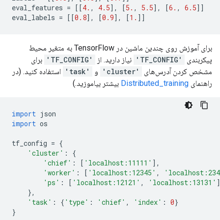
eval_features 
=
[[
4.
,
4.5
],
[
5.
,
5.5
],
[
6.
,
6.5
]]
eval_labels 
=
[[
0.8
],
[
0.9
],
[
1.
]]
برای آموزش روی چندین ماشین در TensorFlow به متغیر محیط
پیکربندی
'TF_CONFIG'
نیاز دارید. از
'TF_CONFIG'
برای
مشخص کردن آدرس‌های
'cluster'
و
'task'
استفاده کنید. (در
راهنمای
Distributed_training
بیشتر بیاموزید.)
import
 json
import
 os
tf_config 
=
{
'cluster'
:
{
'chief'
:
[
'localhost:11111'
],
'worker'
:
[
'localhost:12345'
,
'localhost:23
'ps'
:
[
'localhost:12121'
,
'localhost:13131'
},
'task'
:
{
'type'
:
'chief'
,
'index'
:
0
}
}