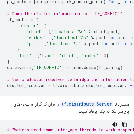
ps_ports 
=
[
portpicker
.
pick_unused_port
()
for
 _ 
in
 r
# Dump the cluster information to `'TF_CONFIG'`.
tf_config 
=
{
'cluster'
:
{
'chief'
:
[
"localhost:%s"
%
 chief_port
],
'worker'
:
[
"localhost:%s"
%
 port 
for
 port 
i
'ps'
:
[
"localhost:%s"
%
 port 
for
 port 
in
 p
},
'task'
:
{
'type'
:
'chief'
,
'index'
:
0
}
}
os
.
environ
[
'TF_CONFIG'
]
=
 json
.
dumps
(
tf_config
)
# Use a cluster resolver to bridge the information t
cluster_resolver 
=
 tf
.
distribute
.
cluster_resolver
.
TF
سپس،
tf.distribute.Server
s را برای کارگران و سرورهای
پارامتر یک به یک ایجاد کنید:
# Workers need some inter_ops threads to work proper