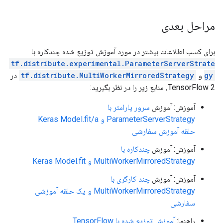
  value {

attr {

    list {

  key: "is_files"

مراحل بعدی
      shape {

  value {

        dim {

    b: false

          size: 2

  }

برای کسب اطلاعات بیشتر در مورد آموزش توزیع شده چندکاره با
        }

}

tf.distribute.experimental.ParameterServerStrate
      }

attr {

      shape {

  key: "metadata"

gy
و
tf.distribute.MultiWorkerMirroredStrategy
در
        dim {

  value {

TensorFlow 2، منابع زیر را در نظر بگیرید:
          size: 1

    s: "\n\024TensorSliceDataset:8"

        }

  }

آموزش: آموزش
سرور پارامتر با
      }

}

ParameterServerStrategy و Keras Model.fit/a
    }

attr {

حلقه آموزش سفارشی
  }

  key: "output_shapes"

}

  value {

آموزش: آموزش
چندکاره با
    list {

MultiWorkerMirroredStrategy و Keras Model.fit
2021-11-13 02:31:09.117963: W tensorflow/core/grappl
      shape {

op: "TensorSliceDataset"

        dim {

آموزش: آموزش
چند کارگری با
input: "Placeholder/_0"

          size: 2

MultiWorkerMirroredStrategy و یک حلقه آموزشی
input: "Placeholder/_1"

        }

سفارشی
attr {

      }

  key: "Toutput_types"

      shape {

راهنما:
آموزش توزیع شده با TensorFlow