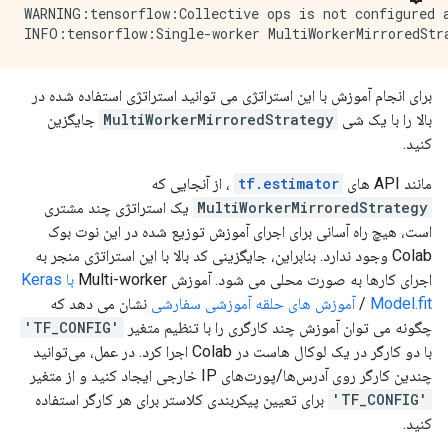
WARNING:tensorflow:Collective ops is not configured a
  }

  }

}

}

attr {

  key: "_cardinality"

2021-11-13 02:31:10.910985: W tensorflow/core/grappl
برای انجام آموزش با این استراتژی می توانید استراتژی استفاده شده در
  value {

op: "TensorSliceDataset"

    i: 3

input: "Placeholder/_0"

بالا را با یک شی
MultiWorkerMirroredStrategy
جایگزین
  }

input: "Placeholder/_1"

کنید.
}

attr {

attr {

  key: "Toutput_types"

مانند API های
tf.estimator
، از آنجایی که
  key: "is_files"

  value {

MultiWorkerMirroredStrategy
یک استراتژی چند مشتری
  value {

    list {

است، هیچ راه آسانی برای اجرای آموزش توزیع شده در این نوت بوک
    b: false

      type: DT_FLOAT

Colab وجود ندارد. بنابراین، جایگزینی کد بالا با این استراتژی منجر به
  }

      type: DT_FLOAT

}

    }

اجرای کارها به صورت محلی می شود. آموزش Multi-worker
با Keras
attr {

  }

Model.fit
/
آموزش های حلقه آموزشی سفارشی
نشان می دهد که
  key: "metadata"

}

چگونه می توان آموزش چند کارگری را با تنظیم متغیر
'TF_CONFIG'
  value {

attr {

با دو کارگر در یک لوکال هاست در Colab اجرا کرد. در عمل، می‌توانید
    s: "\n\024TensorSliceDataset:4"

  key: "_cardinality"

چندین کارگر روی آدرس‌ها/پورت‌های IP خارجی ایجاد کنید و از متغیر
  }

  value {

}

    i: 3

'TF_CONFIG'
برای تعیین پیکربندی کلاستر برای هر کارگر استفاده
attr {

  }

کنید.
  key: "output_shapes"

}
