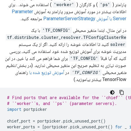
INFO:tensorflow:Restoring parameters from /tmp/tmpvf
پارامتر (
'ps'
) و کارگران (
'worker'
) استفاده می شوند. . برای
INFO:tensorflow:Running local_init_op.

اطلاعات بیشتر در مورد آموزش سرور پارامتر به آموزش
Parameter
INFO:tensorflow:Done running local_init_op.

Server با آموزش ParameterServerStrategy
مراجعه کنید.
INFO:tensorflow:Inference Time : 0.13630s

INFO:tensorflow:Finished evaluation at 2021-11-13-02:
در این مثال، ابتدا متغیر محیطی
'TF_CONFIG'
با یک
INFO:tensorflow:Saving dict for global step 3: global
INFO:tensorflow:Saving 'checkpoint_path' summary for
tf.distribute.cluster_resolver.TFConfigClusterRe
INFO:tensorflow:Loss for final step: 0.061832994.

solver
کنید تا اطلاعات خوشه را ارائه کنید. اگر از یک سیستم
مدیریت خوشه برای آموزش توزیع شده خود استفاده می کنید، بررسی
کنید که آیا قبلاً
'TF_CONFIG'
برای شما فراهم می کند یا خیر، در این
صورت نیازی به تنظیم صریح این متغیر محیطی ندارید. (در بخش
تنظیم
متغیر محیطی
'TF_CONFIG'
در
آموزش توزیع شده با
راهنمای
TensorFlow بیشتر بیاموزید.)
# Find ports that are available for the `'chief'` (t
# `'worker'`s, and `'ps'` (parameter servers).
import
 portpicker
chief_port 
=
 portpicker
.
pick_unused_port
()
worker_ports 
=
[
portpicker
.
pick_unused_port
()
for
 _ 