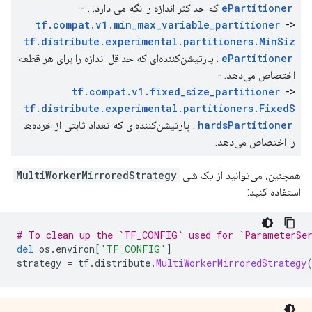
          size: 2

  }

ePartitioner
که حداکثر اندازه را نگه می دارد: . -
        }

}

tf.compat.v1.min_max_variable_partitioner
->
      }

attr {

tf.distribute.experimental.partitioners.MinSiz
      shape {

  key: "metadata"

ePartitioner
: پارتیشن‌کننده‌ای که حداقل اندازه را برای هر قطعه
        dim {

  value {

          size: 1

    s: "\n\024TensorSliceDataset:8"

اختصاص می‌دهد. -
        }

  }

tf.compat.v1.fixed_size_partitioner
->
      }

}

tf.distribute.experimental.partitioners.FixedS
    }

attr {

hardsPartitioner
: پارتیشن‌کننده‌ای که تعداد ثابتی از خرده‌ها
  }

  key: "output_shapes"

را اختصاص می‌دهد.
}

  value {

    list {

2021-11-13 02:31:09.115349: W tensorflow/core/grappl
      shape {

همچنین، می‌توانید از یک شی
MultiWorkerMirroredStrategy
op: "TensorSliceDataset"

        dim {

استفاده کنید:
input: "Placeholder/_0"

          size: 2

input: "Placeholder/_1"

        }

attr {

      }

# To clean up the `TF_CONFIG` used for `ParameterSer
  key: "Toutput_types"

      shape {

del
 os
.
environ
[
'TF_CONFIG'
]
  value {

        dim {

strategy 
=
 tf
.
distribute
.
MultiWorkerMirroredStrategy
    list {

          size: 1

      type: DT_FLOAT

        }

      type: DT_FLOAT

      }

    }

    }
