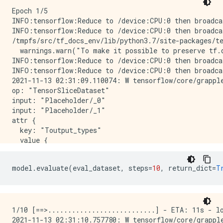
Epoch 1/5

INFO:tensorflow:Reduce to /device:CPU:0 then broadca
INFO:tensorflow:Reduce to /device:CPU:0 then broadca
/tmpfs/src/tf_docs_env/lib/python3.7/site-packages/t
  warnings.warn("To make it possible to preserve tf.d
INFO:tensorflow:Reduce to /device:CPU:0 then broadca
INFO:tensorflow:Reduce to /device:CPU:0 then broadca
2021-11-13 02:31:09.110074: W tensorflow/core/grappl
op: "TensorSliceDataset"

input: "Placeholder/_0"

input: "Placeholder/_1"

attr {

  key: "Toutput_types"

  value {

    list {

      type: DT_FLOAT

model
.
evaluate
(
eval_dataset
,
 steps
=
10
,
 return_dict
=
T
      type: DT_FLOAT

    }

  }

}

attr {

1/10 [==>...........................] - ETA: 11s - lo
  key: "_cardinality"

2021-11-13 02:31:10.757780: W tensorflow/core/grappl