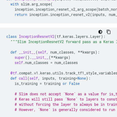
with
slim
.
arg_scope
(
inception
.
inception_resnet_v2_arg_scope
(
batch_no
return
inception
.
inception_resnet_v2
(
inputs
,
num
class
InceptionResnetV2
(
tf
.
keras
.
layers
.
Layer
):
"""Slim InceptionResnetV2 forward pass as a Keras 
def
__init__
(
self
,
num_classes
,
**
kwargs
):
super
()
.
__init__
(
**
kwargs
)
self
.
num_classes
=
num_classes
@tf
.
compat
.
v1
.
keras
.
utils
.
track_tf1_style_variable
def
call
(
self
,
inputs
,
training
=
None
):
is_training
=
training
or
False
# Slim does not accept `None` as a value for is_
# Keras will still pass `None` to layers to cons
# without forcing the layer to always be in trai
# However, `None` is generally considered to run