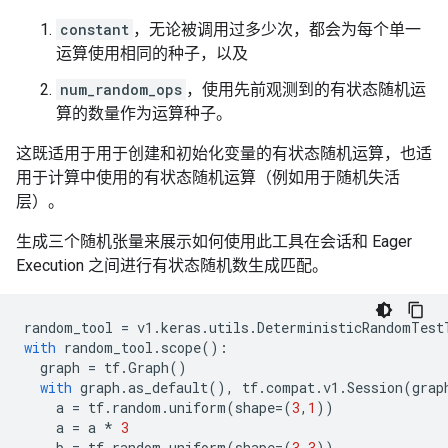
constant
，无论被调用过多少次，都会为每个单一
运算使用相同的种子，以及
num_random_ops
，使用先前观测到的有状态随机运
算的数量作为运算种子。
这既适用于用于创建和初始化变量的有状态随机运算，也适
用于计算中使用的有状态随机运算（例如用于随机失活
层）。
生成三个随机张量来展示如何使用此工具在会话和 Eager
Execution 之间进行有状态随机数生成匹配。
random_tool
=
v1
.
keras
.
utils
.
DeterministicRandomTest
with
random_tool
.
scope
():
graph
=
tf
.
Graph
()
with
graph
.
as_default
(),
tf
.
compat
.
v1
.
Session
(
grap
a
=
tf
.
random
.
uniform
(
shape
=
(
3
,
1
))
a
=
a
*
3
b
=
tf
.
random
.
uniform
(
shape
=
(
3
,
3
))