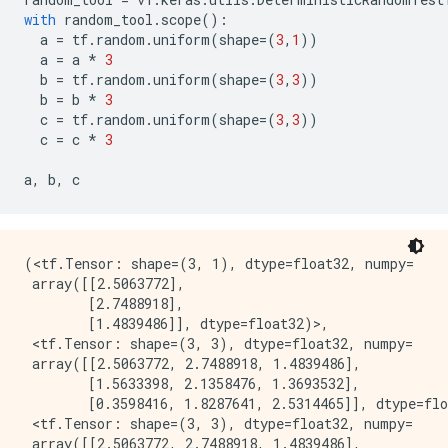
with
random_tool
.
scope
():
a
=
tf
.
random
.
uniform
(
shape
=
(
3
,
1
))
a
=
a
*
3
b
=
tf
.
random
.
uniform
(
shape
=
(
3
,
3
))
b
=
b
*
3
c
=
tf
.
random
.
uniform
(
shape
=
(
3
,
3
))
c
=
c
*
3
a
,
b
,
c
(<tf.Tensor: shape=(3, 1), dtype=float32, numpy=

 array([[2.5063772],

        [2.7488918],

        [1.4839486]], dtype=float32)>,

 <tf.Tensor: shape=(3, 3), dtype=float32, numpy=

 array([[2.5063772, 2.7488918, 1.4839486],

        [1.5633398, 2.1358476, 1.3693532],

        [0.3598416, 1.8287641, 2.5314465]], dtype=flo
 <tf.Tensor: shape=(3, 3), dtype=float32, numpy=

 array([[2.5063772, 2.7488918, 1.4839486],
