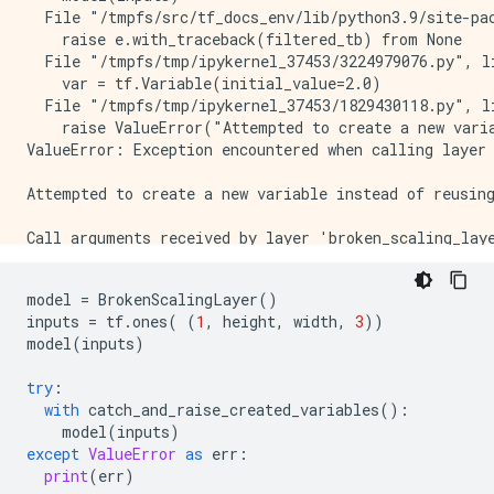
  File "/tmpfs/src/tf_docs_env/lib/python3.9/site-pac
    raise e.with_traceback(filtered_tb) from None

  File "/tmpfs/tmp/ipykernel_37453/3224979076.py", li
    var = tf.Variable(initial_value=2.0)

  File "/tmpfs/tmp/ipykernel_37453/1829430118.py", li
    raise ValueError("Attempted to create a new vari
ValueError: Exception encountered when calling layer 
Attempted to create a new variable instead of reusin
Call arguments received by layer 'broken_scaling_laye
model
=
BrokenScalingLayer
()
inputs
=
tf
.
ones
(
(
1
,
height
,
width
,
3
))
model
(
inputs
)
try
:
with
catch_and_raise_created_variables
():
model
(
inputs
)
except
ValueError
as
err
:
print
(
err
)