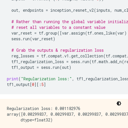
out
,
endpoints
=
inception_resnet_v2
(
inputs
,
num_c
# Rather than running the global variable initiali
# reset all variables to a constant value
var_reset
=
tf
.
group
([
var
.
assign
(
tf
.
ones_like
(
var
)
sess
.
run
(
var_reset
)
# Grab the outputs & regularization loss
reg_losses
=
tf
.
compat
.
v1
.
get_collection
(
tf
.
compat
tf1_regularization_loss
=
sess
.
run
(
tf
.
math
.
add_n
(
r
tf1_output
=
sess
.
run
(
out
)
print
(
"Regularization loss:"
,
tf1_regularization_los
tf1_output
[
0
][:
5
]
Regularization loss: 0.001182976

array([0.00299837, 0.00299837, 0.00299837, 0.00299837