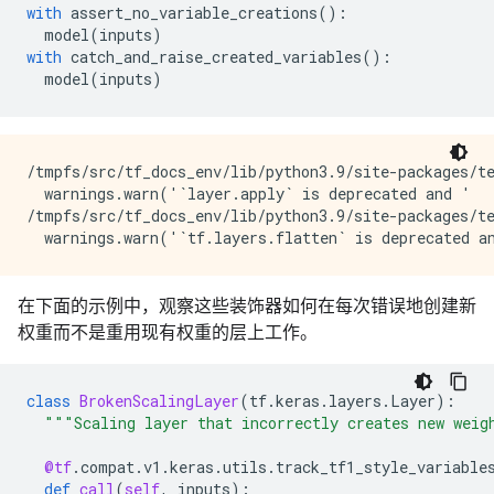
with
assert_no_variable_creations
():
model
(
inputs
)
with
catch_and_raise_created_variables
():
model
(
inputs
)
/tmpfs/src/tf_docs_env/lib/python3.9/site-packages/te
  warnings.warn('`layer.apply` is deprecated and '

/tmpfs/src/tf_docs_env/lib/python3.9/site-packages/te
在下面的示例中，观察这些装饰器如何在每次错误地创建新
权重而不是重用现有权重的层上工作。
class
BrokenScalingLayer
(
tf
.
keras
.
layers
.
Layer
):
"""Scaling layer that incorrectly creates new weig
@tf
.
compat
.
v1
.
keras
.
utils
.
track_tf1_style_variable
def
call
(
self
,
inputs
):