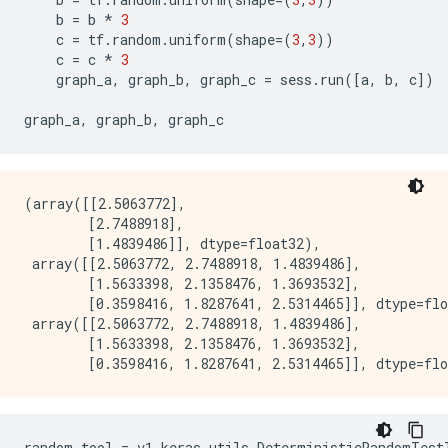
b
=
b
*
3
c
=
tf
.
random
.
uniform
(
shape
=
(
3
,
3
))
c
=
c
*
3
graph_a
,
graph_b
,
graph_c
=
sess
.
run
([
a
,
b
,
c
])
graph_a
,
graph_b
,
graph_c
(array([[2.5063772],

        [2.7488918],

        [1.4839486]], dtype=float32),

 array([[2.5063772, 2.7488918, 1.4839486],

        [1.5633398, 2.1358476, 1.3693532],

        [0.3598416, 1.8287641, 2.5314465]], dtype=flo
 array([[2.5063772, 2.7488918, 1.4839486],

        [1.5633398, 2.1358476, 1.3693532],

random_tool
=
v1
.
keras
.
utils
.
DeterministicRandomTest