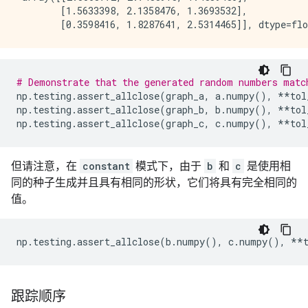
        [1.5633398, 2.1358476, 1.3693532],

# Demonstrate that the generated random numbers matc
np
.
testing
.
assert_allclose
(
graph_a
,
a
.
numpy
(),
**
tol
np
.
testing
.
assert_allclose
(
graph_b
,
b
.
numpy
(),
**
tol
np
.
testing
.
assert_allclose
(
graph_c
,
c
.
numpy
(),
**
tol
但请注意，在
constant
模式下，由于
b
和
c
是使用相
同的种子生成并且具有相同的形状，它们将具有完全相同的
值。
np
.
testing
.
assert_allclose
(
b
.
numpy
(),
c
.
numpy
(),
**
跟踪顺序