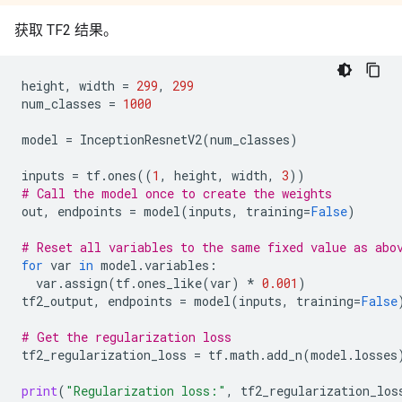
获取 TF2 结果。
height
,
width
=
299
,
299
num_classes
=
1000
model
=
InceptionResnetV2
(
num_classes
)
inputs
=
tf
.
ones
((
1
,
height
,
width
,
3
))
# Call the model once to create the weights
out
,
endpoints
=
model
(
inputs
,
training
=
False
)
# Reset all variables to the same fixed value as abo
for
var
in
model
.
variables
:
var
.
assign
(
tf
.
ones_like
(
var
)
*
0.001
)
tf2_output
,
endpoints
=
model
(
inputs
,
training
=
False
# Get the regularization loss
tf2_regularization_loss
=
tf
.
math
.
add_n
(
model
.
losses
print
(
"Regularization loss:"
,
tf2_regularization_los