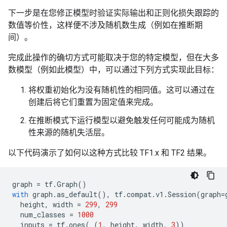
下一步是在您修正模型时验证实际输出和正则化损失跟踪的
数值等价性，这样便不涉及随机数生成（例如在推断期
间）。
完成此操作的确切方式可能取决于您的特定模型，但在大多
数模型（例如此模型）中，可以通过下列方式实现此目标：
将权重初始化为没有随机性的相同值。这可以通过在
创建后将它们重置为固定值来完成。
在推断模式下运行模型以避免触发任何可能成为随机
性来源的随机失活层。
以下代码演示了如何以这种方式比较 TF1.x 和 TF2 结果。
graph
=
tf
.
Graph
()
with
graph
.
as_default
(),
tf
.
compat
.
v1
.
Session
(
graph
=
height
,
width
=
299
,
299
num_classes
=
1000
inputs
=
tf
.
ones
(
(
1
,
height
,
width
,
3
))