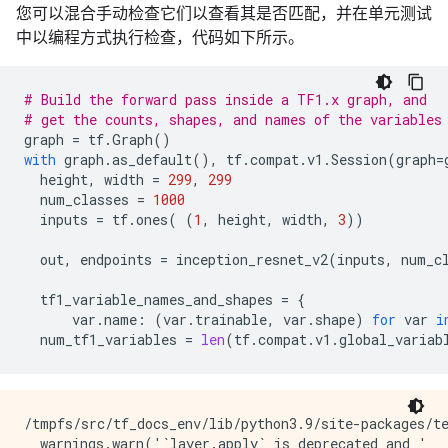
您可以混合手动检查它们以查看其是否匹配，并在单元测试
中以编程方式执行检查，代码如下所示。
# Build the forward pass inside a TF1.x graph, and 
# get the counts, shapes, and names of the variables
graph
=
tf
.
Graph
()
with
graph
.
as_default
(),
tf
.
compat
.
v1
.
Session
(
graph
=
height
,
width
=
299
,
299
num_classes
=
1000
inputs
=
tf
.
ones
(
(
1
,
height
,
width
,
3
))
out
,
endpoints
=
inception_resnet_v2
(
inputs
,
num_c
tf1_variable_names_and_shapes
=
{
var
.
name
:
(
var
.
trainable
,
var
.
shape
)
for
var
i
num_tf1_variables
=
len
(
tf
.
compat
.
v1
.
global_variab
/tmpfs/src/tf_docs_env/lib/python3.9/site-packages/te