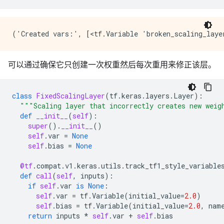
可以通过确保它只创建一次权重然后每次重用来修正该层。
class
FixedScalingLayer
(
tf
.
keras
.
layers
.
Layer
):
"""Scaling layer that incorrectly creates new weig
def
__init__
(
self
):
super
()
.
__init__
()
self
.
var
=
None
self
.
bias
=
None
@tf
.
compat
.
v1
.
keras
.
utils
.
track_tf1_style_variable
def
call
(
self
,
inputs
):
if
self
.
var
is
None
:
self
.
var
=
tf
.
Variable
(
initial_value
=
2.0
)
self
.
bias
=
tf
.
Variable
(
initial_value
=
2.0
,
nam
return
inputs
*
self
.
var
+
self
.
bias