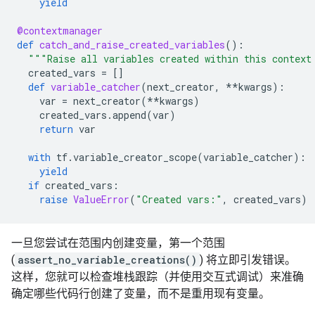
yield
@contextmanager
def
catch_and_raise_created_variables
():
"""Raise all variables created within this context
created_vars
=
[]
def
variable_catcher
(
next_creator
,
**
kwargs
):
var
=
next_creator
(
**
kwargs
)
created_vars
.
append
(
var
)
return
var
with
tf
.
variable_creator_scope
(
variable_catcher
):
yield
if
created_vars
:
raise
ValueError
(
"Created vars:"
,
created_vars
)
一旦您尝试在范围内创建变量，第一个范围
(
assert_no_variable_creations()
) 将立即引发错误。
这样，您就可以检查堆栈跟踪（并使用交互式调试）来准确
确定哪些代码行创建了变量，而不是重用现有变量。