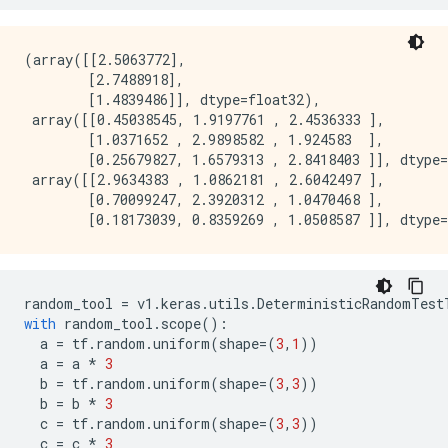
(array([[2.5063772],

        [2.7488918],

        [1.4839486]], dtype=float32),

 array([[0.45038545, 1.9197761 , 2.4536333 ],

        [1.0371652 , 2.9898582 , 1.924583  ],

        [0.25679827, 1.6579313 , 2.8418403 ]], dtype=
 array([[2.9634383 , 1.0862181 , 2.6042497 ],

        [0.70099247, 2.3920312 , 1.0470468 ],

random_tool
=
v1
.
keras
.
utils
.
DeterministicRandomTest
with
random_tool
.
scope
():
a
=
tf
.
random
.
uniform
(
shape
=
(
3
,
1
))
a
=
a
*
3
b
=
tf
.
random
.
uniform
(
shape
=
(
3
,
3
))
b
=
b
*
3
c
=
tf
.
random
.
uniform
(
shape
=
(
3
,
3
))
c
=
c
*
3