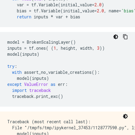
var
=
tf
.
Variable
(
initial_value
=
2.0
)
bias
=
tf
.
Variable
(
initial_value
=
2.0
,
name
=
'bias
return
inputs
*
var
+
bias
model
=
BrokenScalingLayer
()
inputs
=
tf
.
ones
(
(
1
,
height
,
width
,
3
))
model
(
inputs
)
try
:
with
assert_no_variable_creations
():
model
(
inputs
)
except
ValueError
as
err
:
import
traceback
traceback
.
print_exc
()
Traceback (most recent call last):

  File "/tmpfs/tmp/ipykernel_37453/1128777590.py", li
    model(inputs)
