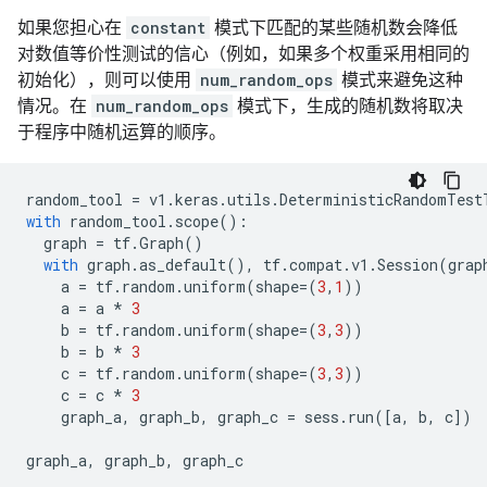
如果您担心在
constant
模式下匹配的某些随机数会降低
对数值等价性测试的信心（例如，如果多个权重采用相同的
初始化），则可以使用
num_random_ops
模式来避免这种
情况。在
num_random_ops
模式下，生成的随机数将取决
于程序中随机运算的顺序。
random_tool
=
v1
.
keras
.
utils
.
DeterministicRandomTest
with
random_tool
.
scope
():
graph
=
tf
.
Graph
()
with
graph
.
as_default
(),
tf
.
compat
.
v1
.
Session
(
grap
a
=
tf
.
random
.
uniform
(
shape
=
(
3
,
1
))
a
=
a
*
3
b
=
tf
.
random
.
uniform
(
shape
=
(
3
,
3
))
b
=
b
*
3
c
=
tf
.
random
.
uniform
(
shape
=
(
3
,
3
))
c
=
c
*
3
graph_a
,
graph_b
,
graph_c
=
sess
.
run
([
a
,
b
,
c
])
graph_a
,
graph_b
,
graph_c