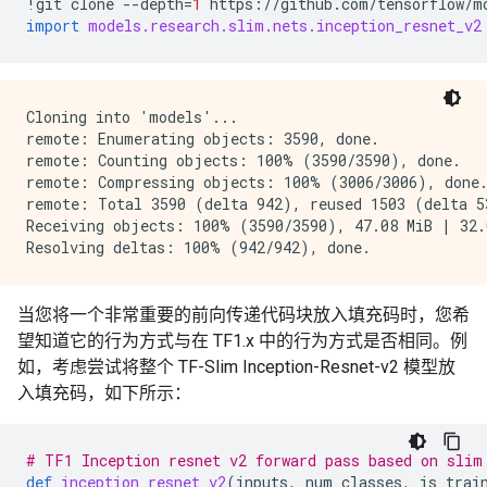
!
git
clone
--
depth
=
1
https
:
//
github
.
com
/
tensorflow
/
m
import
models.research.slim.nets.inception_resnet_v2
Cloning into 'models'...

remote: Enumerating objects: 3590, done.

remote: Counting objects: 100% (3590/3590), done.

remote: Compressing objects: 100% (3006/3006), done.
remote: Total 3590 (delta 942), reused 1503 (delta 53
Receiving objects: 100% (3590/3590), 47.08 MiB | 32.0
当您将一个非常重要的前向传递代码块放入填充码时，您希
望知道它的行为方式与在 TF1.x 中的行为方式是否相同。例
如，考虑尝试将整个 TF-Slim Inception-Resnet-v2 模型放
入填充码，如下所示：
# TF1 Inception resnet v2 forward pass based on slim
def
inception_resnet_v2
(
inputs
,
num_classes
,
is_trai