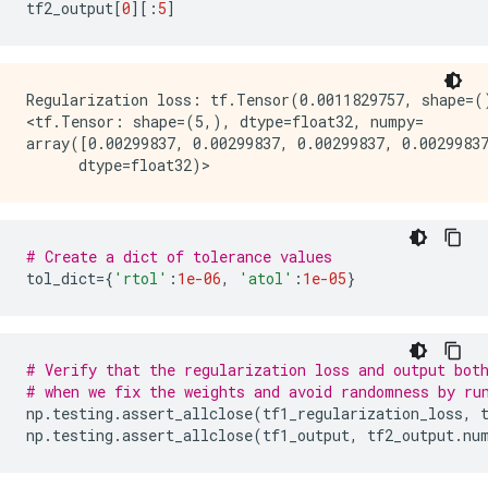
tf2_output
[
0
][:
5
]
Regularization loss: tf.Tensor(0.0011829757, shape=()
<tf.Tensor: shape=(5,), dtype=float32, numpy=

array([0.00299837, 0.00299837, 0.00299837, 0.00299837
# Create a dict of tolerance values
tol_dict
=
{
'rtol'
:
1e-06
,
'atol'
:
1e-05
}
# Verify that the regularization loss and output bot
# when we fix the weights and avoid randomness by ru
np
.
testing
.
assert_allclose
(
tf1_regularization_loss
,
np
.
testing
.
assert_allclose
(
tf1_output
,
tf2_output
.
nu