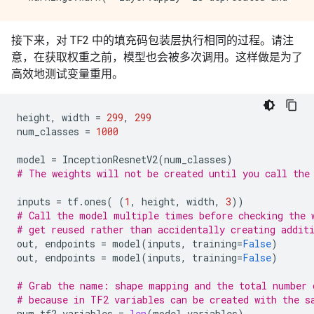
接下来，对 TF2 中的填充码包装层执行相同的过程。请注
意，在获取权重之前，模型也会被多次调用。这样做是为了
高效地测试变量重用。
height
,
width
=
299
,
299
num_classes
=
1000
model
=
InceptionResnetV2
(
num_classes
)
# The weights will not be created until you call the
inputs
=
tf
.
ones
(
(
1
,
height
,
width
,
3
))
# Call the model multiple times before checking the 
# get reused rather than accidentally creating addit
out
,
endpoints
=
model
(
inputs
,
training
=
False
)
out
,
endpoints
=
model
(
inputs
,
training
=
False
)
# Grab the name: shape mapping and the total number 
# because in TF2 variables can be created with the s
num_tf2_variables
=
len
(
model
.
variables
)