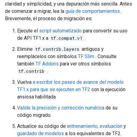
claridad y simplicidad, y una depuración más sencilla. Antes
de comenzar a migrar, lea la
guía de comportamientos
.
Brevemente, el proceso de migración es:
Ejecute el
script automatizado
para convertir su uso
de API TF1.x a
tf.compat.v1
.
Elimine
tf.contrib.layers
antiguos y
reemplácelos con símbolos
TF Slim
. Consulte
también
TF Addons
para ver otros símbolos
tf.contrib
.
Vuelva
a escribir los pases de avance del modelo
TF1.x para que se ejecuten en TF2
con la ejecución
ansiosa habilitada.
Valide la precisión y corrección numérica
de su
código migrado.
Actualice su código de
entrenamiento, evaluación
y
guardado de modelos
a los equivalentes de TF2.