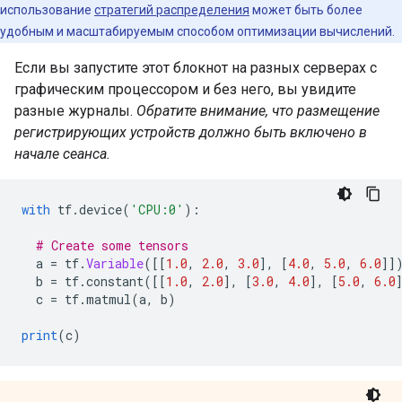
использование
стратегий распределения
может быть более
удобным и масштабируемым способом оптимизации вычислений.
Если вы запустите этот блокнот на разных серверах с
графическим процессором и без него, вы увидите
разные журналы.
Обратите внимание, что размещение
регистрирующих устройств должно быть включено в
начале сеанса.
with
 tf
.
device
(
'CPU:0'
):
# Create some tensors
  a 
=
 tf
.
Variable
([[
1.0
,
2.0
,
3.0
],
[
4.0
,
5.0
,
6.0
]]
  b 
=
 tf
.
constant
([[
1.0
,
2.0
],
[
3.0
,
4.0
],
[
5.0
,
6.0
  c 
=
 tf
.
matmul
(
a
,
 b
)
print
(
c
)