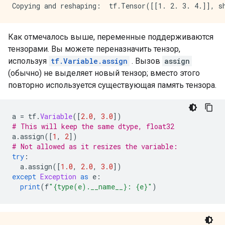
Как отмечалось выше, переменные поддерживаются
тензорами. Вы можете переназначить тензор,
используя
tf.Variable.assign
. Вызов
assign
(обычно) не выделяет новый тензор; вместо этого
повторно используется существующая память тензора.
a 
=
 tf
.
Variable
([
2.0
,
3.0
])
# This will keep the same dtype, float32
a
.
assign
([
1
,
2
])
# Not allowed as it resizes the variable: 
try
:
  a
.
assign
([
1.0
,
2.0
,
3.0
])
except
Exception
as
 e
:
print
(
f
"{type(e).__name__}: {e}"
)