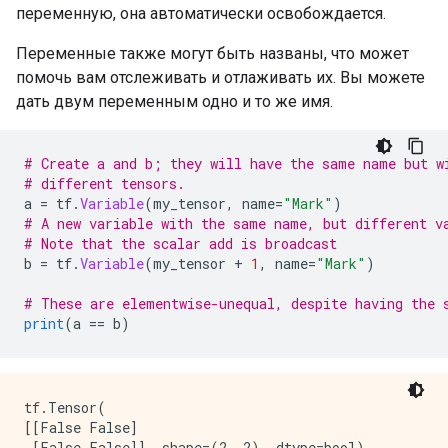
переменную, она автоматически освобождается.
Переменные также могут быть названы, что может
помочь вам отслеживать и отлаживать их. Вы можете
дать двум переменным одно и то же имя.
# Create a and b; they will have the same name but w
# different tensors.
a 
=
 tf
.
Variable
(
my_tensor
,
 name
=
"Mark"
)
# A new variable with the same name, but different v
# Note that the scalar add is broadcast
b 
=
 tf
.
Variable
(
my_tensor 
+
1
,
 name
=
"Mark"
)
# These are elementwise-unequal, despite having the 
print
(
a 
==
 b
)
tf.Tensor(

[[False False]
