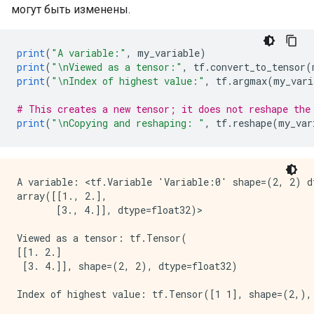
могут быть изменены.
print
(
"A variable:"
,
 my_variable
)
print
(
"\nViewed as a tensor:"
,
 tf
.
convert_to_tensor
(
print
(
"\nIndex of highest value:"
,
 tf
.
argmax
(
my_vari
# This creates a new tensor; it does not reshape the
print
(
"\nCopying and reshaping: "
,
 tf
.
reshape
(
my_var
A variable: <tf.Variable 'Variable:0' shape=(2, 2) dt
array([[1., 2.],

       [3., 4.]], dtype=float32)>

Viewed as a tensor: tf.Tensor(

[[1. 2.]

 [3. 4.]], shape=(2, 2), dtype=float32)

Index of highest value: tf.Tensor([1 1], shape=(2,), 