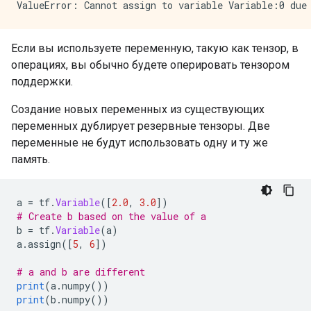
Если вы используете переменную, такую ​​как тензор, в
операциях, вы обычно будете оперировать тензором
поддержки.
Создание новых переменных из существующих
переменных дублирует резервные тензоры. Две
переменные не будут использовать одну и ту же
память.
a 
=
 tf
.
Variable
([
2.0
,
3.0
])
# Create b based on the value of a
b 
=
 tf
.
Variable
(
a
)
a
.
assign
([
5
,
6
])
# a and b are different
print
(
a
.
numpy
())
print
(
b
.
numpy
())