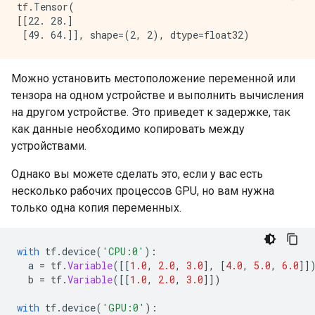
tf.Tensor(

[[22. 28.]

Можно установить местоположение переменной или
тензора на одном устройстве и выполнить вычисления
на другом устройстве. Это приведет к задержке, так
как данные необходимо копировать между
устройствами.
Однако вы можете сделать это, если у вас есть
несколько рабочих процессов GPU, но вам нужна
только одна копия переменных.
with
 tf
.
device
(
'CPU:0'
):
  a 
=
 tf
.
Variable
([[
1.0
,
2.0
,
3.0
],
[
4.0
,
5.0
,
6.0
]]
  b 
=
 tf
.
Variable
([[
1.0
,
2.0
,
3.0
]])
with
 tf
.
device
(
'GPU:0'
):