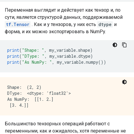
Переменная выглядит и действует как тензор и, по
сути, является структурой данных, поддерживаемой
tf.Tensor
. Как и у тензоров, у них есть
dtype
и
форма, и их можно экспортировать в NumPy.
print
(
"Shape: "
,
 my_variable
.
shape
)
print
(
"DType: "
,
 my_variable
.
dtype
)
print
(
"As NumPy: "
,
 my_variable
.
numpy
())
Shape:  (2, 2)

DType:  <dtype: 'float32'>

As NumPy:  [[1. 2.]

Большинство тензорных операций работают с
переменными, как и ожидалось, хотя переменные не