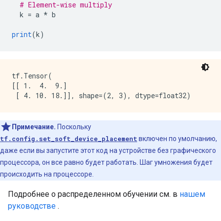
# Element-wise multiply
  k 
=
 a 
*
 b
print
(
k
)
tf.Tensor(

[[ 1.  4.  9.]

Примечание.
Поскольку
tf.config.set_soft_device_placement
включен по умолчанию,
даже если вы запустите этот код на устройстве без графического
процессора, он все равно будет работать. Шаг умножения будет
происходить на процессоре.
Подробнее о распределенном обучении см. в
нашем
руководстве
.