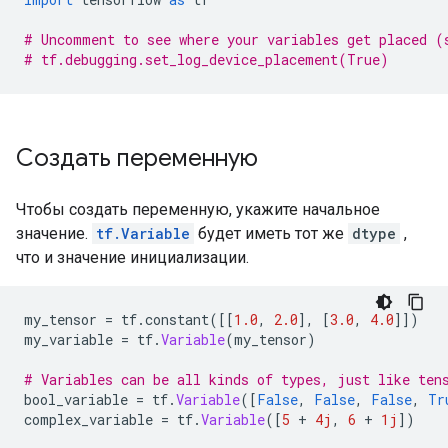
# Uncomment to see where your variables get placed (
# tf.debugging.set_log_device_placement(True)
Создать переменную
Чтобы создать переменную, укажите начальное
значение.
tf.Variable
будет иметь тот же
dtype
,
что и значение инициализации.
my_tensor 
=
 tf
.
constant
([[
1.0
,
2.0
],
[
3.0
,
4.0
]])
my_variable 
=
 tf
.
Variable
(
my_tensor
)
# Variables can be all kinds of types, just like ten
bool_variable 
=
 tf
.
Variable
([
False
,
False
,
False
,
Tr
complex_variable 
=
 tf
.
Variable
([
5
+
4j
,
6
+
1j
])