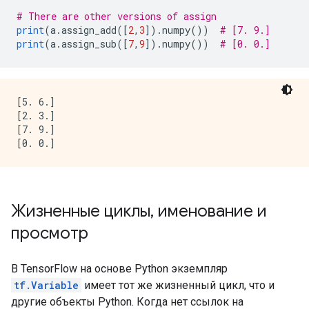
# There are other versions of assign
print
(
a
.
assign_add
([
2
,
3
]).
numpy
())
# [7. 9.]
print
(
a
.
assign_sub
([
7
,
9
]).
numpy
())
# [0. 0.]
[5. 6.]

[2. 3.]

[7. 9.]

Жизненные циклы
,
именование и
просмотр
В TensorFlow на основе Python экземпляр
tf.Variable
имеет тот же жизненный цикл, что и
другие объекты Python. Когда нет ссылок на