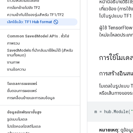
ดาวน์โหลดโมเดลแคช
หน้านี้อธิบายวิธ
การโยกย้ายไปยัง TF2
เกี่ยวข้อง (การใช
ความเข้ากันได้ของรุ่นสำหรับ TF1
/
TF2
ไปในรูปแบบ TF1 
เลิกใช้แล้ว: TF1 Hub format
ผู้ใช้ TensorFlo
ใหม่จะโหลดประเภท
Common Saved
Model APIs
.
ทั่วไป
ภาพรวม
Saved
Models ที่นำกลับมาใช้ใหม่ได้ (สำหรับ
งานทั้งหมด)
การใช้โมเ
งานภาพ
งานข้อความ
การสร้างอินส
โมเดลการเผยแพร่
โมเดลในรูปแบบ T
ขั้นตอนการเผยแพร่
หรือเส้นทางของระ
การเคลื่อนย้ายและการลบข้อมูล
m
=
hub
.
Module
(
ข้อมูลนักพัฒนาขั้นสูง
รูปแบบโมเดล
โปรโตคอลโฮสต์โมเดล
หมายเหตุ:
ดูข้อมู