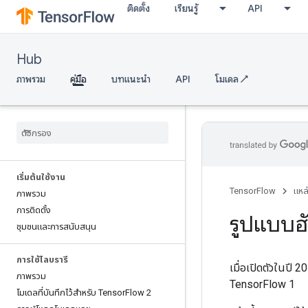
ติดตั้ง
เรียนรู้
API
Hub
ภาพรวม
คู่มือ
บทแนะนำ
API
โมเดล ↗
เริ่มต้นใช้งาน
TensorFlow
แหล
ภาพรวม
การติดตั้ง
รูปแบบฮ
ชุมชนและการสนับสนุน
การใช้ไลบรารี
เมื่อเปิดตัวในปี
ภาพรวม
TensorFlow 1
โมเดลที่บันทึกไว้สำหรับ Tensor
Flow 2