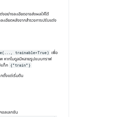
่งอย่างละเอียดอาจส่งผลให้ได้
างละเอียดหลังจากสำรวจการปรับแต่ง
e(..., trainable=True)
เพื่อ
w หากโมดูลมีหลายรูปแบบกราฟ
มีแท็ก
{"train"}
กตั้งแต่เริ่มต้น
ยคอลเลกชัน