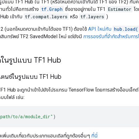
ีใช้รูปแบบ TF1 Hub ใน TF1 (หรือโหมดความเข้ากันได้ TF1 ของ TF2) กับ
้งานทั่วไปคือการสร้าง
tf.Graph
ซึ่งอาจอยู่ภายใน TF1
Estimator
โดย
Hub เข้ากับ
tf.compat.layers
หรือ
tf.layers
)
w 2 (นอกโหมดความเข้ากันได้ของ TF1) ต้องใช้
API ใหม่กับ
hub.load(
สินทรัพย์ TF2 SavedModel ใหม่ แต่ยังมี
การรองรับที่จำกัดสำหรับก
ดลในรูปแบบ TF1 Hub
แตนซ์ในรูปแบบ TF1 Hub
F1 Hub จะถูกนำเข้าไปยังโปรแกรม TensorFlow โดยการสร้างอ็อบเจ็กต
บบไฟล์ เช่น:
"path/to/a/module_dir"
)
ลเพิ่มเติมเกี่ยวกับประเภทแฮนเดิลที่ถูกต้องอื่นๆ
ที่นี่