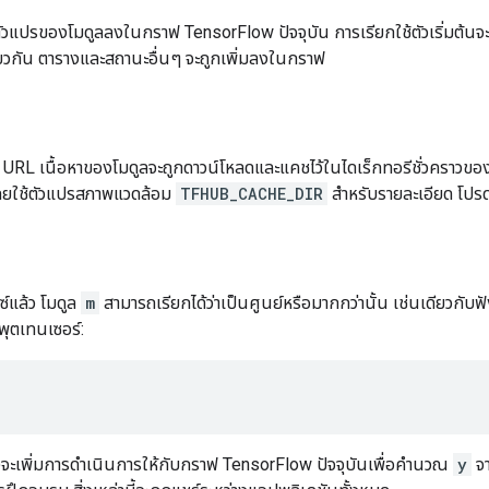
มตัวแปรของโมดูลลงในกราฟ TensorFlow ปัจจุบัน การเรียกใช้ตัวเริ่มต้นจะอ
ยวกัน ตารางและสถานะอื่นๆ จะถูกเพิ่มลงในกราฟ
ก URL เนื้อหาของโมดูลจะถูกดาวน์โหลดและแคชไว้ในไดเร็กทอรีชั่วคราวขอ
โดยใช้ตัวแปรสภาพแวดล้อม
TFHUB_CACHE_DIR
สำหรับรายละเอียด โปรดด
ซ์แล้ว โมดูล
m
สามารถเรียกได้ว่าเป็นศูนย์หรือมากกว่านั้น เช่นเดียวกับฟ
พุตเทนเซอร์:
้งจะเพิ่มการดำเนินการให้กับกราฟ TensorFlow ปัจจุบันเพื่อคำนวณ
y
จ