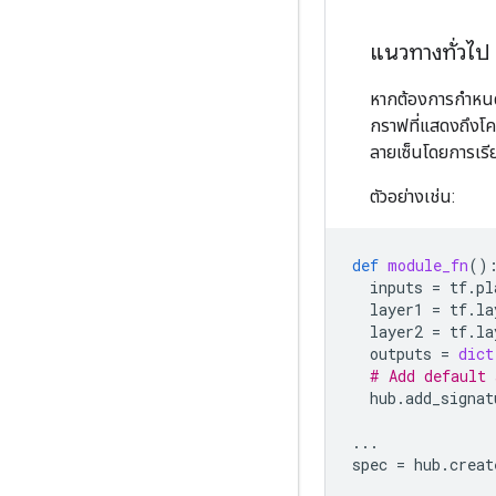
แนวทางทั่วไป
หากต้องการกำหนดโ
กราฟที่แสดงถึงโ
ลายเซ็นโดยการเร
ตัวอย่างเช่น:
def
module_fn
()
inputs
=
tf
.
pl
layer1
=
tf
.
la
layer2
=
tf
.
la
outputs
=
dict
# Add default 
hub
.
add_signat
...
spec
=
hub
.
creat