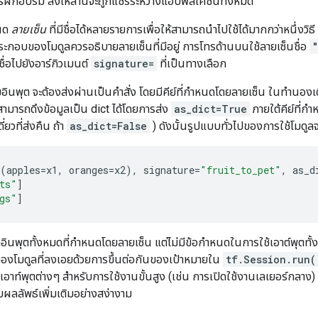
ารฝึกอบรม สิ่งเหล่านี้จะถูกแชร์ระหว่างแอปพลิเคชันทั้งหมด
นด
ลายเซ็น
ที่มีชื่อได้หลายรายการเพื่อให้สามารถนำไปใช้ได้มากกว่าหนึ่งวิธี 
ะกอบของโมดูลควรอธิบายลายเซ็นที่มีอยู่ การโทรด้านบนใช้ลายเซ็นชื่อ
ชื่อไปยังอาร์กิวเมนต์
signature=
ที่เป็นทางเลือก
อินพุต จะต้องส่งผ่านเป็นคำสั่ง โดยมีคีย์ที่กำหนดโดยลายเซ็น ในทำนองเ
ี้สามารถดึงข้อมูลเป็น dict ได้โดยการส่ง
as_dict=True
ภายใต้คีย์ที่ก
ี่ยวที่ส่งคืน ถ้า
as_dict=False
) ดังนั้นรูปแบบทั่วไปของการใช้โมดูลจ
(
apples
=
x1
,
oranges
=
x2
),
signature
=
"fruit_to_pet"
,
as_d
ts"
]
gs"
]
ดหาอินพุตทั้งหมดที่กำหนดโดยลายเซ็น แต่ไม่มีข้อกำหนดในการใช้เอาต์พุต
องโมดูลที่ลงเอยด้วยการขึ้นต่อกันของเป้าหมายใน
tf.Session.run(
ยมเอาท์พุตต่างๆ สำหรับการใช้งานขั้นสูง (เช่น การเปิดใช้งานเลเยอร์กลาง)
ผลลัพธ์เพิ่มเติมอย่างสง่างาม