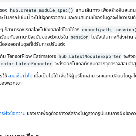
์ของ
hub.create_module_spec()
แทนเส้นทาง เพื่อสร้างอินสแต
 ในกรณีเช่นนี้ จะไม่มีจุดตรวจสอบ และอินสแตนซ์ของโมดูลจะใช้ตัวเริ่
ก็สามารถซีเรียลไลซ์ไปยังดิสก์ได้โดยใช้วิธี
export(path, session
ร้อมกับสถานะปัจจุบันของตัวแปรใน
session
ไปยังเส้นทางที่ส่งผ่าน 
มื่อส่งออกโมดูลที่ได้รับการปรับแต่ง
ได้กับ TensorFlow Estimators
hub.LatestModuleExporter
จะส่งอ
imator.LatestExporter
จะส่งออกโมเดลทั้งหมดจากจุดตรวจสอบล่าส
วรใช้
ลายเซ็นทั่วไป
เมื่อเป็นไปได้ เพื่อให้ผู้บริโภคสามารถแลกเปลี่ยนโมดูลไ
าของพวกเขา
การฝังข้อความ
ของเราเพื่อดูตัวอย่างวิธีสร้างโมดูลจากรูปแบบการฝังข้อค