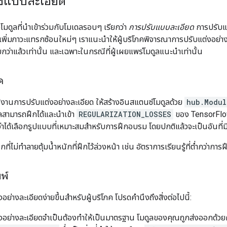
่งแบบละเอียด
มดูลที่นำเข้าร่วมกับโมเดลรอบๆ เรียกว่า
การปรับแบบละเอียด
การปรับแต
แต่เพิ่มภาวะแทรกซ้อนใหม่ๆ เราแนะนำให้ผู้บริโภคพิจารณาการปรับแต่งอย่
ยกว่าแล้วเท่านั้น และเฉพาะในกรณีที่ผู้เผยแพร่โมดูลแนะนำเท่านั้น
ค
้งานการปรับแต่งอย่างละเอียด ให้สร้างอินสแตนซ์โมดูลด้วย
hub.Modul
ลสามารถฝึกได้และนำเข้า
REGULARIZATION_LOSSES
ของ TensorFlo
่าได้เลือกรูปแบบที่เหมาะสมสำหรับการฝึกอบรม โดยปกติแล้วจะเป็นอันที่
่ไม่ทำลายตุ้มน้ำหนักที่ฝึกไว้ล่วงหน้า เช่น อัตราการเรียนรู้ที่ต่ำกว่าการฝึ
มพ์
งอย่างละเอียดง่ายขึ้นสำหรับผู้บริโภค โปรดคำนึงถึงสิ่งต่อไปนี้:
งอย่างละเอียดจำเป็นต้องทำให้เป็นมาตรฐาน โมดูลของคุณถูกส่งออกด้ว