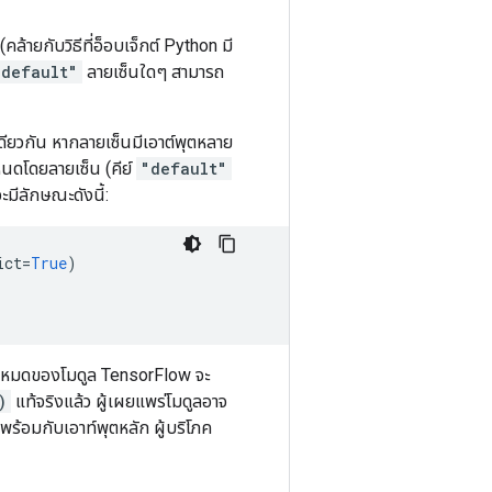
(คล้ายกับวิธีที่อ็อบเจ็กต์ Python มี
"default"
ลายเซ็นใดๆ สามารถ
ดียวกัน หากลายเซ็นมีเอาต์พุตหลาย
ำหนดโดยลายเซ็น (คีย์
"default"
ะมีลักษณะดังนี้:
ict
=
True
)
ทั้งหมดของโมดูล TensorFlow จะ
)
แท้จริงแล้ว ผู้เผยแพร่โมดูลอาจ
 พร้อมกับเอาท์พุตหลัก ผู้บริโภค