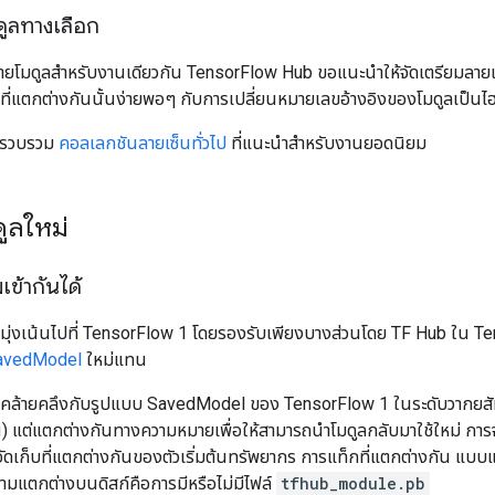
ดูลทางเลือก
หลายโมดูลสำหรับงานเดียวกัน TensorFlow Hub ขอแนะนำให้จัดเตรียมลายเซ็น 
ที่แตกต่างกันนั้นง่ายพอๆ กับการเปลี่ยนหมายเลขอ้างอิงของโมดูลเป็นไฮเป
ได้รวบรวม
คอลเลกชันลายเซ็นทั่วไป
ที่แนะนำสำหรับงานยอดนิยม
ูลใหม่
ข้ากันได้
มุ่งเน้นไปที่ TensorFlow 1 โดยรองรับเพียงบางส่วนโดย TF Hub ใน 
avedModel
ใหม่แทน
คล้ายคลึงกับรูปแบบ SavedModel ของ TensorFlow 1 ในระดับวากยสัมพั
น) แต่แตกต่างกันทางความหมายเพื่อให้สามารถนำโมดูลกลับมาใช้ใหม่ ก
นที่จัดเก็บที่แตกต่างกันของตัวเริ่มต้นทรัพยากร การแท็กที่แตกต่างกัน แบ
ามแตกต่างบนดิสก์คือการมีหรือไม่มีไฟล์
tfhub_module.pb