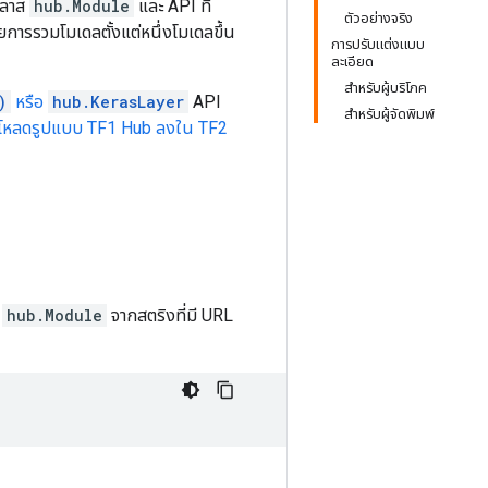
คลาส
hub.Module
และ API ที่
ตัวอย่างจริง
การรวมโมเดลตั้งแต่หนึ่งโมเดลขึ้น
การปรับแต่งแบบ
ละเอียด
สำหรับผู้บริโภค
)
หรือ
hub.KerasLayer
API
สำหรับผู้จัดพิมพ์
ารโหลดรูปแบบ TF1 Hub ลงใน TF2
์
hub.Module
จากสตริงที่มี URL