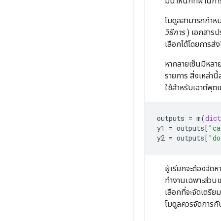
มีน้ำหนักที่ผ่านก
โมดูลสามารถกำห
วิธีการ
) เอกสารปร
เลือกได้โดยการส่ง
หากลายเซ็นมีหลาย
รายการ สิ่งเหล่าน
ใช้สำหรับเอาต์พุตเด
outputs
=
m
(
dict
y1
=
outputs
[
"ca
y2
=
outputs
[
"do
ผู้เรียกจะต้องจั
ทำงานเฉพาะส่วนข
เลือกที่จะจัดเตรี
โมดูลควรจัดการกับ