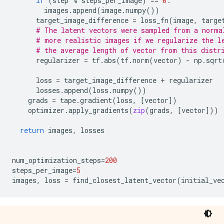
if
(
step
%
steps_per_image
)
==
0
:
images
.
append
(
image
.
numpy
())
target_image_difference
=
loss_fn
(
image
,
targe
# The latent vectors were sampled from a norma
# more realistic images if we regularize the l
# the average length of vector from this distr
regularizer
=
tf
.
abs
(
tf
.
norm
(
vector
)
-
np
.
sqrt
loss
=
target_image_difference
+
regularizer
losses
.
append
(
loss
.
numpy
())
grads
=
tape
.
gradient
(
loss
,
[
vector
])
optimizer
.
apply_gradients
(
zip
(
grads
,
[
vector
]))
return
images
,
losses
num_optimization_steps
=
200
steps_per_image
=
5
images
,
loss
=
find_closest_latent_vector
(
initial_ve
.
