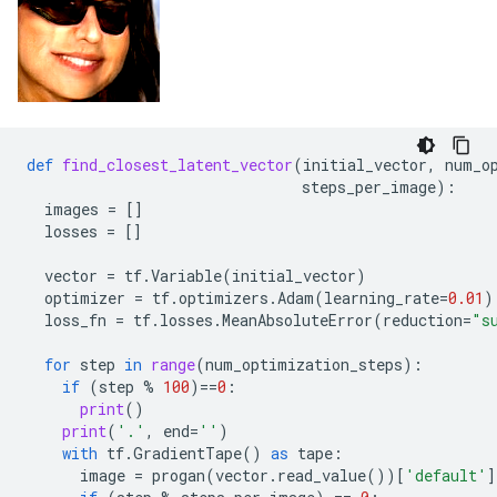
def
find_closest_latent_vector
(
initial_vector
,
num_o
steps_per_image
):
images
=
[]
losses
=
[]
vector
=
tf
.
Variable
(
initial_vector
)
optimizer
=
tf
.
optimizers
.
Adam
(
learning_rate
=
0.01
)
loss_fn
=
tf
.
losses
.
MeanAbsoluteError
(
reduction
=
"s
for
step
in
range
(
num_optimization_steps
):
if
(
step
%
100
)
==
0
:
print
()
print
(
'.'
,
end
=
''
)
with
tf
.
GradientTape
()
as
tape
:
image
=
progan
(
vector
.
read_value
())[
'default'
]