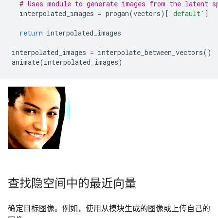
# Uses module to generate images from the latent s
interpolated_images
=
progan
(
vectors
)[
'default'
]
return
interpolated_images
interpolated_images
=
interpolate_between_vectors
()
animate
(
interpolated_images
)
查找隐空间中的最近向量
确定目标图像。例如，使用从模块生成的图像或上传自己的