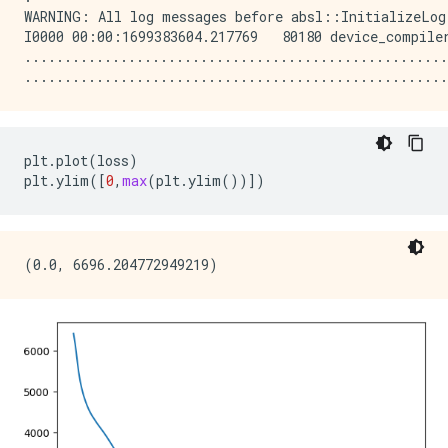
WARNING: All log messages before absl::InitializeLog
I0000 00:00:1699383604.217769   80180 device_compile
.....................................................
plt
.
plot
(
loss
)
plt
.
ylim
([
0
,
max
(
plt
.
ylim
())])