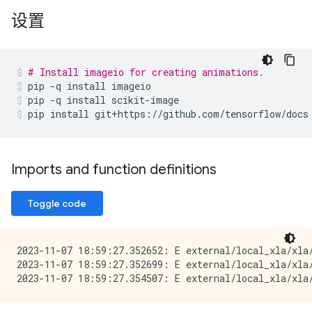
设置
# Install imageio for creating animations.
pip
-q
install
imageio
pip
-q
install
scikit-image
pip
install
git+https://github.com/tensorflow/docs
Imports and function definitions
Toggle code
2023-11-07 18:59:27.352652: E external/local_xla/xla/
2023-11-07 18:59:27.352699: E external/local_xla/xla