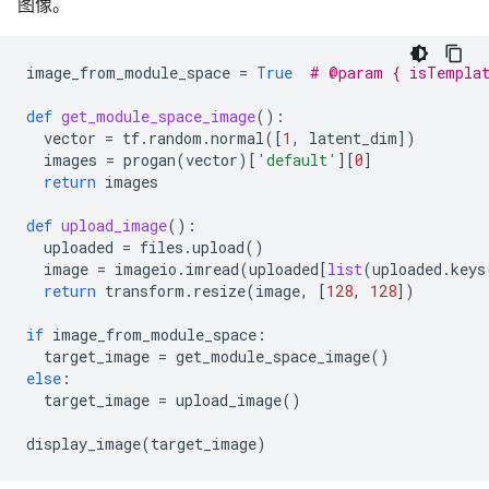
图像。
image_from_module_space
=
True
# @param { isTempla
def
get_module_space_image
():
vector
=
tf
.
random
.
normal
([
1
,
latent_dim
])
images
=
progan
(
vector
)[
'default'
][
0
]
return
images
def
upload_image
():
uploaded
=
files
.
upload
()
image
=
imageio
.
imread
(
uploaded
[
list
(
uploaded
.
keys
return
transform
.
resize
(
image
,
[
128
,
128
])
if
image_from_module_space
:
target_image
=
get_module_space_image
()
else
:
target_image
=
upload_image
()
display_image
(
target_image
)