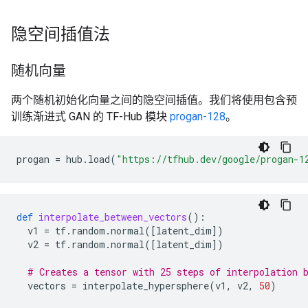
隐空间插值法
随机向量
两个随机初始化向量之间的隐空间插值。我们将使用包含预
训练渐进式 GAN 的 TF-Hub 模块
progan-128
。
progan
=
hub
.
load
(
"https://tfhub.dev/google/progan-1
def
interpolate_between_vectors
():
v1
=
tf
.
random
.
normal
([
latent_dim
])
v2
=
tf
.
random
.
normal
([
latent_dim
])
# Creates a tensor with 25 steps of interpolation 
vectors
=
interpolate_hypersphere
(
v1
,
v2
,
50
)