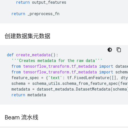
return
output_features
return
_preprocess_fn
创建数据集元数据
def
create_metadata
():
'''Creates metadata for the raw data'''
from
tensorflow_transform.tf_metadata
import
datas
from
tensorflow_transform.tf_metadata
import
schem
feature_spec
=
{
'text'
:
tf
.
FixedLenFeature
([],
dty
schema
=
schema_utils
.
schema_from_feature_spec
(
fea
metadata
=
dataset_metadata
.
DatasetMetadata
(
schema
return
metadata
Beam 流水线