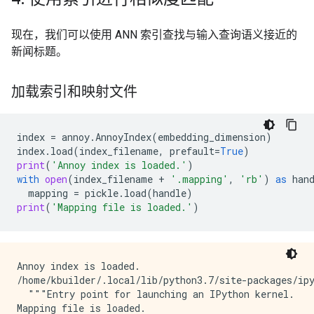
现在，我们可以使用 ANN 索引查找与输入查询语义接近的
新闻标题。
加载索引和映射文件
index
=
annoy
.
AnnoyIndex
(
embedding_dimension
)
index
.
load
(
index_filename
,
prefault
=
True
)
print
(
'Annoy index is loaded.'
)
with
open
(
index_filename
+
'.mapping'
,
'rb'
)
as
han
mapping
=
pickle
.
load
(
handle
)
print
(
'Mapping file is loaded.'
)
Annoy index is loaded.

/home/kbuilder/.local/lib/python3.7/site-packages/ip
  """Entry point for launching an IPython kernel.
