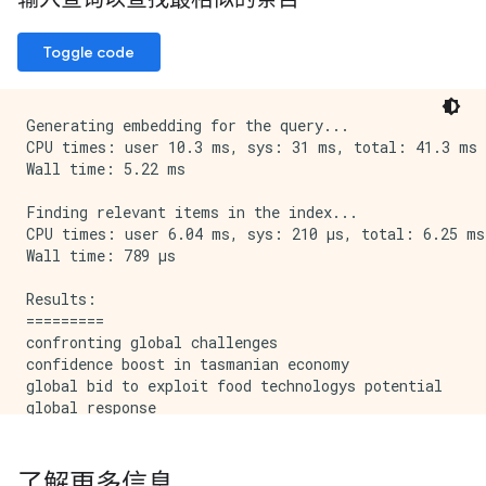
Toggle code
Generating embedding for the query...

CPU times: user 10.3 ms, sys: 31 ms, total: 41.3 ms

Wall time: 5.22 ms

Finding relevant items in the index...

CPU times: user 6.04 ms, sys: 210 µs, total: 6.25 ms

Wall time: 789 µs

Results:

=========

confronting global challenges

confidence boost in tasmanian economy

global bid to exploit food technologys potential

global response

global financial woes spark local fears

challenges to austs future

economic downturn hampers aids battle

了解更多信息