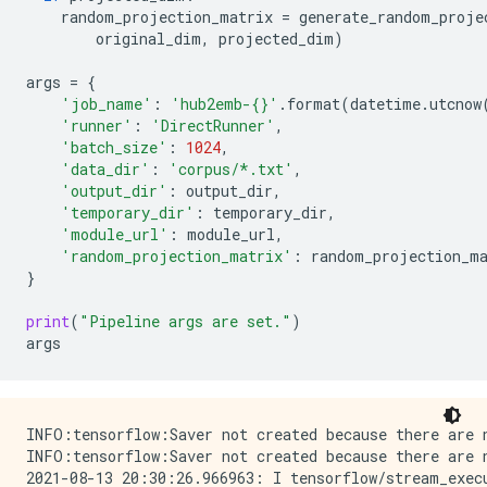
random_projection_matrix
=
generate_random_proje
original_dim
,
projected_dim
)
args
=
{
'job_name'
:
'hub2emb-
{}
'
.
format
(
datetime
.
utcnow
'runner'
:
'DirectRunner'
,
'batch_size'
:
1024
,
'data_dir'
:
'corpus/*.txt'
,
'output_dir'
:
output_dir
,
'temporary_dir'
:
temporary_dir
,
'module_url'
:
module_url
,
'random_projection_matrix'
:
random_projection_m
}
print
(
"Pipeline args are set."
)
args
INFO:tensorflow:Saver not created because there are n
INFO:tensorflow:Saver not created because there are n
2021-08-13 20:30:26.966963: I tensorflow/stream_exec