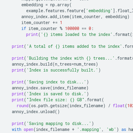
embedding
=
np
.
array
(
example
.
features
.
feature
[
'embedding'
]
.
float_
annoy_index
.
add_item
(
item_counter
,
embedding
)
item_counter
+=
1
if
item_counter
%
100000
==
0
:
print
(
'
{}
 items loaded to the index'
.
format
(
print
(
'A total of 
{}
 items added to the index'
.
for
print
(
'Building the index with 
{}
 trees...'
.
format
annoy_index
.
build
(
n_trees
=
num_trees
)
print
(
'Index is successfully built.'
)
print
(
'Saving index to disk...'
)
annoy_index
.
save
(
index_filename
)
print
(
'Index is saved to disk.'
)
print
(
"Index file size: 
{}
 GB"
.
format
(
round
(
os
.
path
.
getsize
(
index_filename
)
/
float
(
10
annoy_index
.
unload
()
print
(
'Saving mapping to disk...'
)
with
open
(
index_filename
+
'.mapping'
,
'wb'
)
as
h