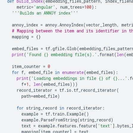
def
build_index
(
embedding_files_pattern
,
index_filen
         3.53013693e-02,  5.40856036e-03, -1.84767115
metric
=
'angular'
,
num_trees
=
100
):
       [ 7.55975990e-02, -1.03924361e-01, -3.53450446
'''Builds an ANNOY index'''
        -1.40783240e-01, -1.23743172e-01,  5.55453961
WARNING:root:Make sure that locally built Python SDK 
annoy_index
=
annoy
.
AnnoyIndex
(
vector_length
,
metr
2021-08-13 20:30:40.090969: I tensorflow/stream_exec
# Mapping between the item and its identifier in t
2021-08-13 20:30:40.091471: I tensorflow/stream_exec
mapping
=
{}
2021-08-13 20:30:40.091794: I tensorflow/stream_exec
2021-08-13 20:30:40.092228: I tensorflow/stream_exec
embed_files
=
tf
.
gfile
.
Glob
(
embedding_files_patter
2021-08-13 20:30:40.092582: I tensorflow/stream_exec
print
(
'Found 
{}
 embedding file(s).'
.
format
(
len
(
em
2021-08-13 20:30:40.092861: I tensorflow/core/common
2021-08-13 20:30:46.963424: I tensorflow/stream_exec
item_counter
=
0
2021-08-13 20:30:46.963926: I tensorflow/stream_exec
for
f
,
embed_file
in
enumerate
(
embed_files
):
2021-08-13 20:30:46.964231: I tensorflow/stream_exec
print
(
'Loading embeddings in file 
{}
 of 
{}
...'
.
f
2021-08-13 20:30:46.964663: I tensorflow/stream_exec
f
+
1
,
len
(
embed_files
)))
2021-08-13 20:30:46.965020: I tensorflow/stream_exec
record_iterator
=
tf
.
io
.
tf_record_iterator
(
2021-08-13 20:30:46.965304: I tensorflow/core/common
path
=
embed_file
)
WARNING:apache_beam.io.tfrecordio:Couldn't find pyth
CPU times: user 2min 36s, sys: 6.8 s, total: 2min 43s
for
string_record
in
record_iterator
:
Wall time: 2min 28s

example
=
tf
.
train
.
Example
()
example
.
ParseFromString
(
string_record
)
text
=
example
.
features
.
feature
[
'text'
]
.
bytes_
mapping
[
item_counter
]
=
text