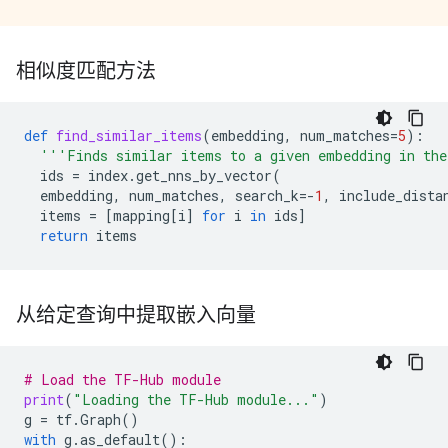
相似度匹配方法
def
find_similar_items
(
embedding
,
num_matches
=
5
):
'''Finds similar items to a given embedding in the
ids
=
index
.
get_nns_by_vector
(
embedding
,
num_matches
,
search_k
=-
1
,
include_dista
items
=
[
mapping
[
i
]
for
i
in
ids
]
return
items
从给定查询中提取嵌入向量
# Load the TF-Hub module
print
(
"Loading the TF-Hub module..."
)
g
=
tf
.
Graph
()
with
g
.
as_default
():