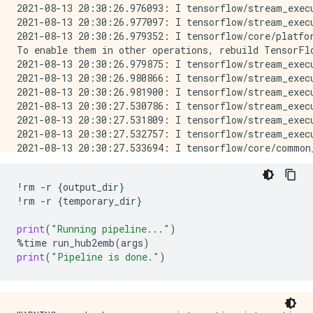
2021-08-13 20:30:26.976093: I tensorflow/stream_exec
2021-08-13 20:30:26.977097: I tensorflow/stream_exec
2021-08-13 20:30:26.979352: I tensorflow/core/platfo
To enable them in other operations, rebuild TensorFlo
2021-08-13 20:30:26.979875: I tensorflow/stream_exec
2021-08-13 20:30:26.980866: I tensorflow/stream_exec
2021-08-13 20:30:26.981900: I tensorflow/stream_exec
2021-08-13 20:30:27.530786: I tensorflow/stream_exec
2021-08-13 20:30:27.531809: I tensorflow/stream_exec
2021-08-13 20:30:27.532757: I tensorflow/stream_exec
2021-08-13 20:30:27.533694: I tensorflow/core/common
TF-Hub module is loaded.

A Gaussian random weight matrix was creates with shap
!
rm
-
r
{
output_dir
}
Storing random projection matrix to disk...

!
rm
-
r
{
temporary_dir
}
Pipeline args are set.

/tmpfs/src/tf_docs_env/lib/python3.7/site-packages/s
print
(
"Running pipeline..."
)
  warnings.warn(msg, category=FutureWarning)

%
time
run_hub2emb
(
args
)
{'job_name': 'hub2emb-210813-203032',

print
(
"Pipeline is done."
)
 'runner': 'DirectRunner',

 'batch_size': 1024,

 'data_dir': 'corpus/*.txt',

 'output_dir': PosixPath('/tmp/tmpkesovm9_'),
