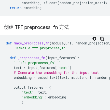
embedding
,
tf
.
cast
(
random_projection_matrix
,
return
embedding
创建 TFT preprocess
_
fn 方法
def
make_preprocess_fn
(
module_url
,
random_projection
'''Makes a tft preprocess_fn'''
def
_preprocess_fn
(
input_features
):
'''tft preprocess_fn'''
text
=
input_features
[
'text'
]
# Generate the embedding for the input text
embedding
=
embed_text
(
text
,
module_url
,
random_
output_features
=
{
'text'
:
text
,
'embedding'
:
embedding
}