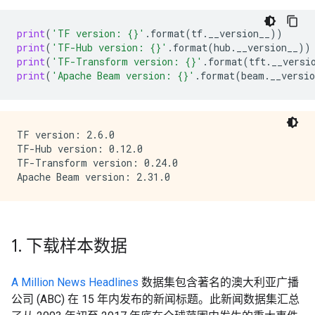
print
(
'TF version: 
{}
'
.
format
(
tf
.
__version__
))
print
(
'TF-Hub version: 
{}
'
.
format
(
hub
.
__version__
))
print
(
'TF-Transform version: 
{}
'
.
format
(
tft
.
__versi
print
(
'Apache Beam version: 
{}
'
.
format
(
beam
.
__versio
TF version: 2.6.0

TF-Hub version: 0.12.0

TF-Transform version: 0.24.0

1
.
下载样本数据
A Million News Headlines
数据集包含著名的澳大利亚广播
公司 (ABC) 在 15 年内发布的新闻标题。此新闻数据集汇总