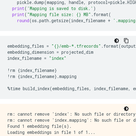
pickle
.
dump
(
mapping
,
handle
,
protocol
=
pickle
.
HIG
print
(
'Mapping is saved to disk.'
)
print
(
"Mapping file size: 
{}
 MB"
.
format
(
round
(
os
.
path
.
getsize
(
index_filename
+
'.mapping
embedding_files
=
"
{}
/emb-*.tfrecords"
.
format
(
output
embedding_dimension
=
projected_dim
index_filename
=
"index"
!
rm
{
index_filename
}
!
rm
{
index_filename
}
.
mapping
%
time
build_index
(
embedding_files
,
index_filename
,
e
rm: cannot remove 'index': No such file or directory

rm: cannot remove 'index.mapping': No such file or di
Found 1 embedding file(s).

Loading embeddings in file 1 of 1...
