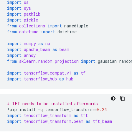
import
os
import
sys
import
pathlib
import
pickle
from
collections
import
namedtuple
from
datetime
import
datetime
import
numpy
as
np
import
apache_beam
as
beam
import
annoy
from
sklearn.random_projection
import
gaussian_rando
import
tensorflow.compat.v1
as
tf
import
tensorflow_hub
as
hub
# TFT needs to be installed afterwards
!
pip
install
-
q
tensorflow_transform
==
0.24
import
tensorflow_transform
as
tft
import
tensorflow_transform.beam
as
tft_beam