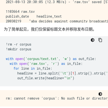
2021-08-13 20:30:05 (12.3 MB/s) - ‘raw.tsv’ saved [57
1103664 raw.tsv

publish_date    headline_text

20030219    "aba decides against community broadcasti
20030219    "act fire witnesses must be aware of defa
为了简单起见，我们仅保留标题文本并移除发布日期。
20030219    "a g calls for infrastructure protection 
20030219    "air nz staff in aust strike for pay rise
20030219    "air nz strike to affect australian trave
!
rm
-
r
corpus
20030219    "ambitious olsson wins triple jump"

!
mkdir
corpus
20030219    "antic delighted with record breaking bar
20030219    "aussie qualifier stosur wastes four memp
with
open
(
'corpus/text.txt'
,
'w'
)
as
out_file
:
with
open
(
'raw.tsv'
,
'r'
)
as
in_file
:
for
line
in
in_file
:
headline
=
line
.
split
(
'
\t
'
)[
1
]
.
strip
()
.
strip
(
'
out_file
.
write
(
headline
+
"
\n
"
)