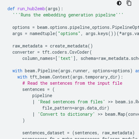
def
run_hub2emb
(
args
):
'''Runs the embedding generation pipeline'''
options
=
beam
.
options
.
pipeline_options
.
PipelineOp
args
=
namedtuple
(
"options"
,
args
.
keys
())(
*
args
.
v
raw_metadata
=
create_metadata
()
converter
=
tft
.
coders
.
CsvCoder
(
column_names
=
[
'text'
],
schema
=
raw_metadata
.
sch
with
beam
.
Pipeline
(
args
.
runner
,
options
=
options
)
a
with
tft_beam
.
Context
(
args
.
temporary_dir
):
# Read the sentences from the input file
sentences
=
(
pipeline
|
'Read sentences from files'
 >> 
beam
.
io
.
R
file_pattern
=
args
.
data_dir
)
|
'Convert to dictionary'
 >> 
beam
.
Map
(
conv
)
sentences_dataset
=
(
sentences
,
raw_metadata
)
preprocess_fn
=
make_preprocess_fn
(
args
.
module