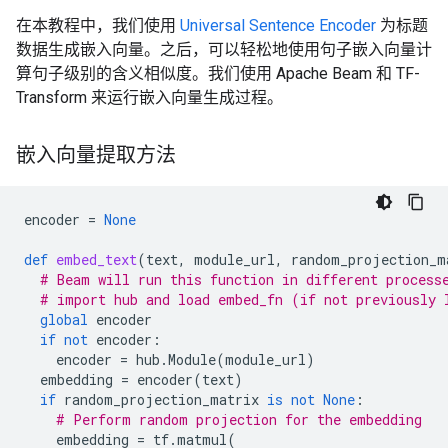
在本教程中，我们使用
Universal Sentence Encoder
为标题
数据生成嵌入向量。之后，可以轻松地使用句子嵌入向量计
算句子级别的含义相似度。我们使用 Apache Beam 和 TF-
Transform 来运行嵌入向量生成过程。
嵌入向量提取方法
encoder
=
None
def
embed_text
(
text
,
module_url
,
random_projection_m
# Beam will run this function in different process
# import hub and load embed_fn (if not previously 
global
encoder
if
not
encoder
:
encoder
=
hub
.
Module
(
module_url
)
embedding
=
encoder
(
text
)
if
random_projection_matrix
is
not
None
:
# Perform random projection for the embedding
embedding
=
tf
.
matmul
(