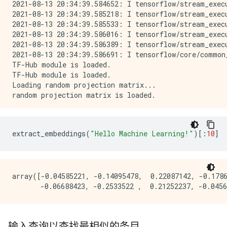
2021-08-13 20:34:39.584652: I tensorflow/stream_exec
2021-08-13 20:34:39.585218: I tensorflow/stream_exec
2021-08-13 20:34:39.585533: I tensorflow/stream_exec
2021-08-13 20:34:39.586016: I tensorflow/stream_exec
2021-08-13 20:34:39.586389: I tensorflow/stream_exec
2021-08-13 20:34:39.586691: I tensorflow/core/common
TF-Hub module is loaded.

TF-Hub module is loaded.

Loading random projection matrix...

extract_embeddings
(
"Hello Machine Learning!"
)[:
10
]
array([-0.04585221, -0.14095478,  0.22087142, -0.1786
输入查询以查找最相似的条目