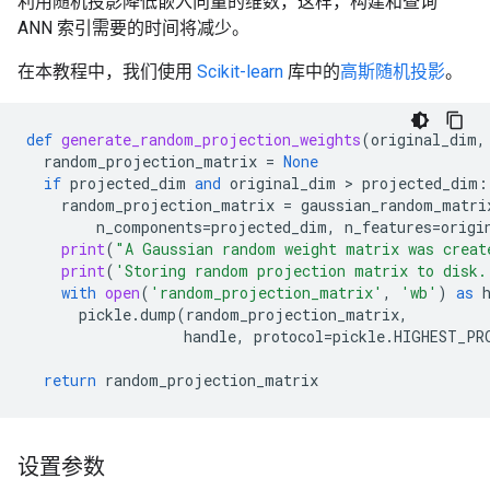
利用随机投影降低嵌入向量的维数，这样，构建和查询
ANN 索引需要的时间将减少。
在本教程中，我们使用
Scikit-learn
库中的
高斯随机投影
。
def
generate_random_projection_weights
(
original_dim
,
random_projection_matrix
=
None
if
projected_dim
and
original_dim
 > 
projected_dim
:
random_projection_matrix
=
gaussian_random_matri
n_components
=
projected_dim
,
n_features
=
origi
print
(
"A Gaussian random weight matrix was creat
print
(
'Storing random projection matrix to disk.
with
open
(
'random_projection_matrix'
,
'wb'
)
as
pickle
.
dump
(
random_projection_matrix
,
handle
,
protocol
=
pickle
.
HIGHEST_PR
return
random_projection_matrix
设置参数