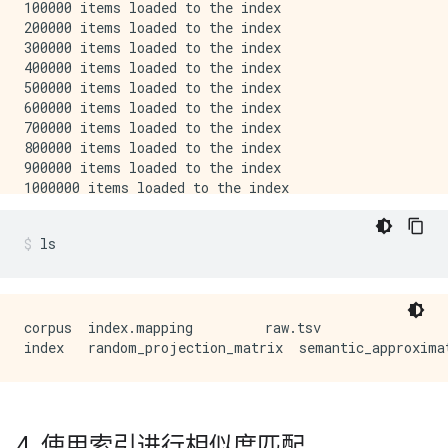
100000 items loaded to the index

200000 items loaded to the index

300000 items loaded to the index

400000 items loaded to the index

500000 items loaded to the index

600000 items loaded to the index

700000 items loaded to the index

800000 items loaded to the index

900000 items loaded to the index

1000000 items loaded to the index

1100000 items loaded to the index

A total of 1103664 items added to the index

ls
Building the index with 100 trees...

Index is successfully built.

Saving index to disk...

Index is saved to disk.

Index file size: 1.68 GB

corpus  index.mapping         raw.tsv

Saving mapping to disk...

Mapping is saved to disk.

Mapping file size: 50.61 MB

CPU times: user 6min 4s, sys: 4.39 s, total: 6min 9s

4
.
使用索引进行相似度匹配