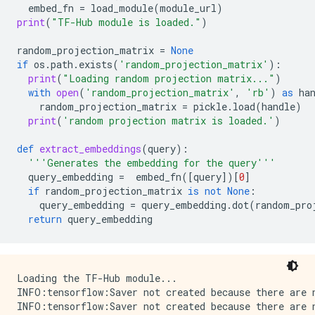
embed_fn
=
load_module
(
module_url
)
print
(
"TF-Hub module is loaded."
)
random_projection_matrix
=
None
if
os
.
path
.
exists
(
'random_projection_matrix'
):
print
(
"Loading random projection matrix..."
)
with
open
(
'random_projection_matrix'
,
'rb'
)
as
ha
random_projection_matrix
=
pickle
.
load
(
handle
)
print
(
'random projection matrix is loaded.'
)
def
extract_embeddings
(
query
):
'''Generates the embedding for the query'''
query_embedding
=
embed_fn
([
query
])[
0
]
if
random_projection_matrix
is
not
None
:
query_embedding
=
query_embedding
.
dot
(
random_pro
return
query_embedding
Loading the TF-Hub module...

INFO:tensorflow:Saver not created because there are n
INFO:tensorflow:Saver not created because there are n