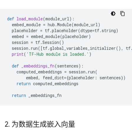
def
load_module
(
module_url
):
embed_module
=
hub
.
Module
(
module_url
)
placeholder
=
tf
.
placeholder
(
dtype
=
tf
.
string
)
embed
=
embed_module
(
placeholder
)
session
=
tf
.
Session
()
session
.
run
([
tf
.
global_variables_initializer
(),
tf
print
(
'TF-Hub module is loaded.'
)
def
_embeddings_fn
(
sentences
):
computed_embeddings
=
session
.
run
(
embed
,
feed_dict
=
{
placeholder
:
sentences
})
return
computed_embeddings
return
_embeddings_fn
2
.
为数据生成嵌入向量