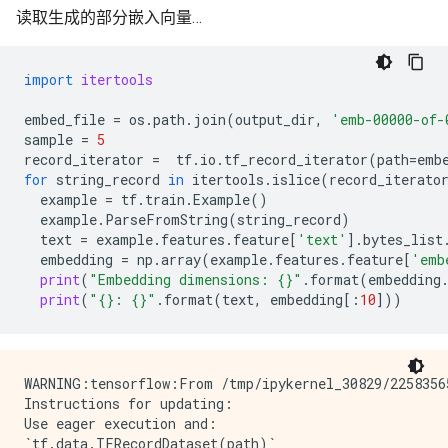
  File "pyarrow/pandas-shim.pxi", line 110, in pyarro
读取生成的部分嵌入向量…
  File "pyarrow/pandas-shim.pxi", line 56, in pyarrow
ModuleNotFoundError: No module named 'pyarrow.vendore
2021-08-13 20:30:34.260887: W tensorflow/core/common_
import
itertools
INFO:tensorflow:Saver not created because there are n
INFO:tensorflow:Saver not created because there are n
embed_file
=
os
.
path
.
join
(
output_dir
,
'emb-00000-of-
2021-08-13 20:30:35.866330: I tensorflow/stream_exec
sample
=
5
2021-08-13 20:30:35.866868: I tensorflow/stream_exec
record_iterator
=
tf
.
io
.
tf_record_iterator
(
path
=
emb
2021-08-13 20:30:35.867284: I tensorflow/stream_exec
for
string_record
in
itertools
.
islice
(
record_iterato
2021-08-13 20:30:35.867742: I tensorflow/stream_exec
example
=
tf
.
train
.
Example
()
2021-08-13 20:30:35.868131: I tensorflow/stream_exec
example
.
ParseFromString
(
string_record
)
2021-08-13 20:30:35.868477: I tensorflow/core/common
text
=
example
.
features
.
feature
[
'text'
]
.
bytes_list
WARNING:tensorflow:From /tmpfs/src/tf_docs_env/lib/p
embedding
=
np
.
array
(
example
.
features
.
feature
[
'emb
Instructions for updating:

print
(
"Embedding dimensions: 
{}
"
.
format
(
embedding
This function will only be available through the v1 c
print
(
"
{}
: 
{}
"
.
format
(
text
,
embedding
[:
10
]))
WARNING:tensorflow:From /tmpfs/src/tf_docs_env/lib/p
Instructions for updating:

This function will only be available through the v1 c
INFO:tensorflow:Assets added to graph.

WARNING:tensorflow:From /tmp/ipykernel_30829/2258356
INFO:tensorflow:Assets added to graph.

Instructions for updating:

INFO:tensorflow:No assets to write.

Use eager execution and: 

INFO:tensorflow:No assets to write.

`tf.data.TFRecordDataset(path)`
