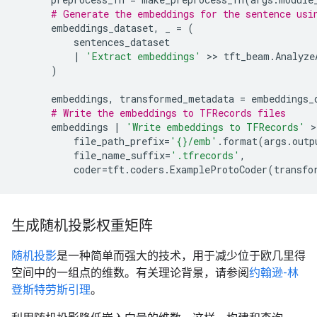
# Generate the embeddings for the sentence usi
embeddings_dataset
,
_
=
(
sentences_dataset
|
'Extract embeddings'
 >> 
tft_beam
.
Analyze
)
embeddings
,
transformed_metadata
=
embeddings_
# Write the embeddings to TFRecords files
embeddings
|
'Write embeddings to TFRecords'
 >
file_path_prefix
=
'
{}
/emb'
.
format
(
args
.
outp
file_name_suffix
=
'.tfrecords'
,
coder
=
tft
.
coders
.
ExampleProtoCoder
(
transfo
生成随机投影权重矩阵
随机投影
是一种简单而强大的技术，用于减少位于欧几里得
空间中的一组点的维数。有关理论背景，请参阅
约翰逊-林
登斯特劳斯引理
。