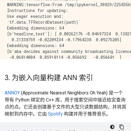
INFO:tensorflow:SavedModel written to: /tmp/tmpqpz2p
WARNING:tensorflow:From /tmp/ipykernel_30829/2258356
INFO:tensorflow:SavedModel written to: /tmp/tmpqpz2p
Instructions for updating:

WARNING:tensorflow:From /tmpfs/src/tf_docs_env/lib/p
Use eager execution and: 

Instructions for updating:

`tf.data.TFRecordDataset(path)`

Use ref() instead.

Embedding dimensions: 64

WARNING:tensorflow:From /tmpfs/src/tf_docs_env/lib/p
[b'headline_text']: [ 0.00262176 -0.04697324  0.13821
Instructions for updating:

  0.21338759 -0.02209234 -0.17964238  0.09275205]

Use ref() instead.

Embedding dimensions: 64

WARNING:tensorflow:Tensorflow version (2.6.0) found.
[b'aba decides against community broadcasting licence
WARNING:tensorflow:Tensorflow version (2.6.0) found.
 -0.06814004  0.05918114 -0.056692   -0.056681  ]

WARNING:tensorflow:You are passing instance dicts an
Embedding dimensions: 64

WARNING:tensorflow:You are passing instance dicts an
[b'act fire witnesses must be aware of defamation']: 
WARNING:apache_beam.options.pipeline_options:Discard
  0.18536443 -0.09348775 -0.0891809  -0.00271657]

3
.
为嵌入向量构建 ANN 索引
WARNING:apache_beam.options.pipeline_options:Discard
Embedding dimensions: 64

        -1.42816723e-01, -2.40606602e-01,  5.00410557
[b'a g calls for infrastructure protection summit']: 
       [ 1.80695381e-01, -9.91138130e-02,  5.89191257
 -0.14112787  0.17638578 -0.14110327  0.10147867]

ANNOY
(Approximate Nearest Neighbors Oh Yeah) 是一个
         7.68998767e-03, -3.91882684e-02,  1.71986674
Embedding dimensions: 64

带有 Python 绑定的 C++ 库，用于搜索空间中接近给定查询
       [ 4.96522147e-02, -2.27708372e-04, -2.94756524
[b'air nz staff in aust strike for pay rise']: [ 0.08
点的点。它还会创建基于文件的大型只读数据结构，并将其
         6.39973185e-02,  1.11058183e-01, -3.29520942
       ...,

映射到内存中。它由
Spotify
构建并用于推荐音乐。
       [ 1.58865772e-01, -7.22440178e-02,  9.41307834
         1.09094549e-01,  4.02851134e-03, -7.77274763
       [-8.11898743e-02, -4.25131494e-03, -2.09521004