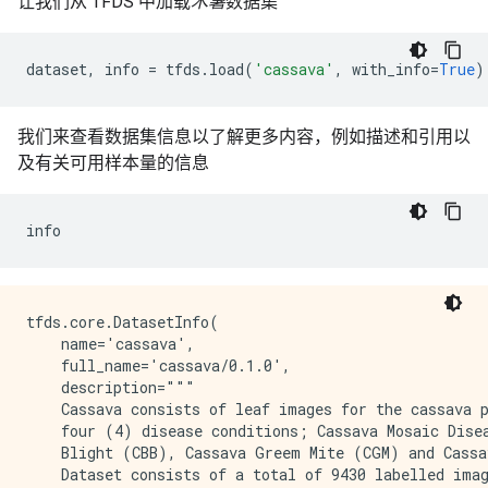
让我们从 TFDS 中加载
木薯
数据集
dataset
,
info
=
tfds
.
load
(
'cassava'
,
with_info
=
True
)
我们来查看数据集信息以了解更多内容，例如描述和引用以
及有关可用样本量的信息
info
tfds.core.DatasetInfo(

    name='cassava',

    full_name='cassava/0.1.0',

    description="""

    Cassava consists of leaf images for the cassava p
    four (4) disease conditions; Cassava Mosaic Disea
    Blight (CBB), Cassava Greem Mite (CGM) and Cassa
    Dataset consists of a total of 9430 labelled imag