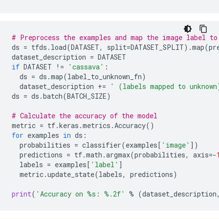
# Preprocess the examples and map the image label to
ds
=
tfds
.
load
(
DATASET
,
split
=
DATASET_SPLIT
)
.
map
(
pr
dataset_description
=
DATASET
if
DATASET
!=
'cassava'
:
ds
=
ds
.
map
(
label_to_unknown_fn
)
dataset_description
+=
' (labels mapped to unknown
ds
=
ds
.
batch
(
BATCH_SIZE
)
# Calculate the accuracy of the model
metric
=
tf
.
keras
.
metrics
.
Accuracy
()
for
examples
in
ds
:
probabilities
=
classifier
(
examples
[
'image'
])
predictions
=
tf
.
math
.
argmax
(
probabilities
,
axis
=-
labels
=
examples
[
'label'
]
metric
.
update_state
(
labels
,
predictions
)
print
(
'Accuracy on 
%s
: 
%.2f
'
%
(
dataset_description