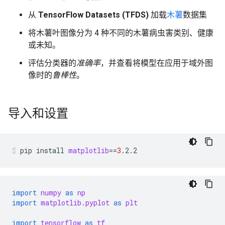
从
TensorFlow Datasets (TFDS)
加载
木薯
数据集
将木薯叶图像分为 4 种不同的木薯病虫害类别、健康
或未知。
评估分类器的
准确率
，并查看将模型在应用于域外图
像时的
鲁棒性
。
导入和设置
pip
install
matplotlib
==
3
.2.2
import
numpy
as
np
import
matplotlib.pyplot
as
plt
import
tensorflow
as
tf