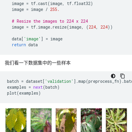
image
=
tf
.
cast
(
image
,
tf
.
float32
)
image
=
image
/
255.
# Resize the images to 224 x 224
image
=
tf
.
image
.
resize
(
image
,
(
224
,
224
))
data
[
'image'
]
=
image
return
data
我们看一下数据集中的一些样本
batch
=
dataset
[
'validation'
]
.
map
(
preprocess_fn
)
.
bat
examples
=
next
(
batch
)
plot
(
examples
)