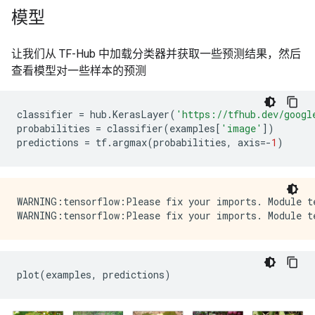
模型
让我们从 TF-Hub 中加载分类器并获取一些预测结果，然后
查看模型对一些样本的预测
classifier
=
hub
.
KerasLayer
(
'https://tfhub.dev/googl
probabilities
=
classifier
(
examples
[
'image'
])
predictions
=
tf
.
argmax
(
probabilities
,
axis
=-
1
)
WARNING:tensorflow:Please fix your imports. Module te
plot
(
examples
,
predictions
)