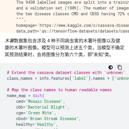
    The 9430 labelled images are split into a trainin
    and a validation set (1889). The number of images
    the two disease classes CMD and CBSD having 72% o
    """,

    homepage='https://www.kaggle.com/c/cassava-diseas
    data_path='gs://tensorflow-datasets/datasets/cass
    file_format=tfrecord,

木薯
数据集包含涉及 4 种不同病虫害的木薯叶图像以及健
    download_size=1.26 GiB,

康的木薯叶图像。模型可以预测上述五个类，当模型不确定
    dataset_size=Unknown size,

    features=FeaturesDict({

其预测结果时，会将图像分为第六个类，即“未知”类。
        'image': Image(shape=(None, None, 3), dtype=
        'image/filename': Text(shape=(), dtype=tf.st
        'label': ClassLabel(shape=(), dtype=tf.int64
# Extend the cassava dataset classes with 'unknown'
    }),

class_names
=
info
.
features
[
'label'
]
.
names
+
[
'unkno
    supervised_keys=('image', 'label'),

    disable_shuffling=False,

# Map the class names to human readable names
    splits={

name_map
=
dict
(
        'test': <SplitInfo num_examples=1885, num_sha
cmd
=
'Mosaic Disease'
,
        'train': <SplitInfo num_examples=5656, num_sh
cbb
=
'Bacterial Blight'
,
        'validation': <SplitInfo num_examples=1889, n
cgm
=
'Green Mite'
,
    },

cbsd
=
'Brown Streak Disease'
,
    citation="""@misc{mwebaze2019icassava,

healthy
=
'Healthy'
,
        title={iCassava 2019Fine-Grained Visual Categ