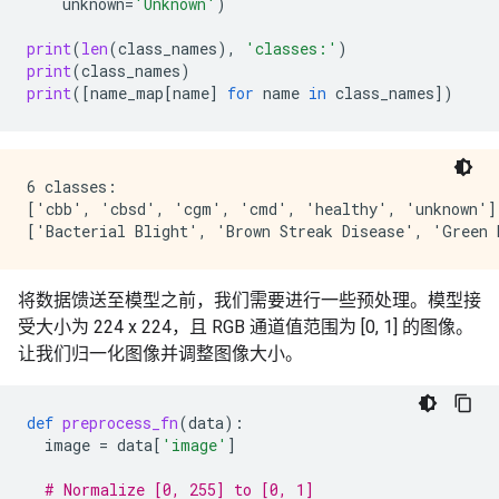
unknown
=
'Unknown'
)
        author={Ernest Mwebaze and Timnit Gebru and 
        year={2019},

print
(
len
(
class_names
),
'classes:'
)
        eprint={1908.02900},

print
(
class_names
)
        archivePrefix={arXiv},

print
([
name_map
[
name
]
for
name
in
class_names
])
        primaryClass={cs.CV}

    }""",

6 classes:

['cbb', 'cbsd', 'cgm', 'cmd', 'healthy', 'unknown']

将数据馈送至模型之前，我们需要进行一些预处理。模型接
受大小为 224 x 224，且 RGB 通道值范围为 [0, 1] 的图像。
让我们归一化图像并调整图像大小。
def
preprocess_fn
(
data
):
image
=
data
[
'image'
]
# Normalize [0, 255] to [0, 1]