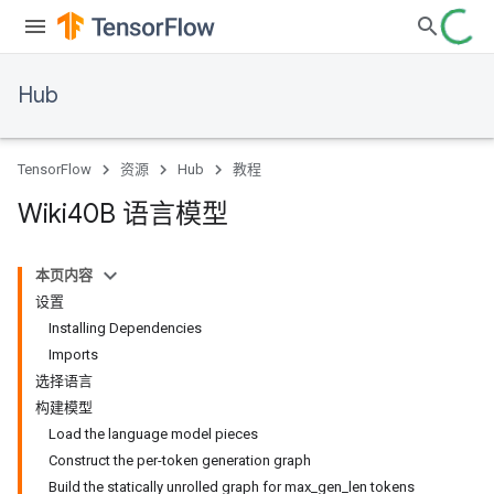
Hub
TensorFlow
资源
Hub
教程
Wiki40B 语言模型
本页内容
设置
Installing Dependencies
Imports
选择语言
构建模型
Load the language model pieces
Construct the per-token generation graph
Build the statically unrolled graph for max_gen_len tokens