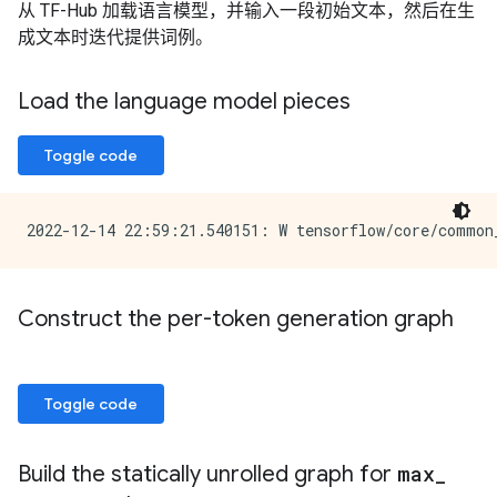
从 TF-Hub 加载语言模型，并输入一段初始文本，然后在生
成文本时迭代提供词例。
Load the language model pieces
Toggle code
Construct the per-token generation graph
Toggle code
Build the statically unrolled graph for
max
_