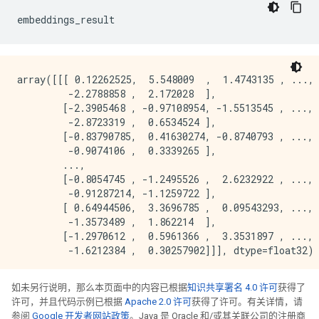
embeddings_result
array([[[ 0.12262525,  5.548009  ,  1.4743135 , ..., 
         -2.2788858 ,  2.172028  ],

        [-2.3905468 , -0.97108954, -1.5513545 , ..., 
         -2.8723319 ,  0.6534524 ],

        [-0.83790785,  0.41630274, -0.8740793 , ..., 
         -0.9074106 ,  0.3339265 ],

        ...,

        [-0.8054745 , -1.2495526 ,  2.6232922 , ..., 
         -0.91287214, -1.1259722 ],

        [ 0.64944506,  3.3696785 ,  0.09543293, ..., 
         -1.3573489 ,  1.862214  ],

        [-1.2970612 ,  0.5961366 ,  3.3531897 , ..., 
如未另行说明，那么本页面中的内容已根据
知识共享署名 4.0 许可
获得了
许可，并且代码示例已根据
Apache 2.0 许可
获得了许可。有关详情，请
参阅
Google 开发者网站政策
。Java 是 Oracle 和/或其关联公司的注册商