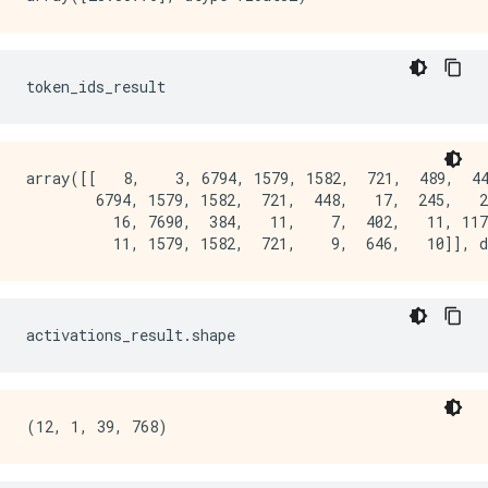
token_ids_result
array([[   8,    3, 6794, 1579, 1582,  721,  489,  44
        6794, 1579, 1582,  721,  448,   17,  245,   2
          16, 7690,  384,   11,    7,  402,   11, 117
activations_result
.
shape