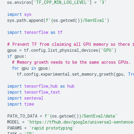
os
.
environ
[
'TF_CPP_MIN_LOG_LEVEL'
]
=
'3'
import
sys
sys
.
path
.
append
(
f
'
{
os
.
getcwd
()
}
/SentEval'
)
import
tensorflow
as
tf
# Prevent TF from claiming all GPU memory so there i
gpus
=
tf
.
config
.
list_physical_devices
(
'GPU'
)
if
gpus
:
# Memory growth needs to be the same across GPUs.
for
gpu
in
gpus
:
tf
.
config
.
experimental
.
set_memory_growth
(
gpu
,
Tr
import
tensorflow_hub
as
hub
import
tensorflow_text
import
senteval
import
time
PATH_TO_DATA
=
f
'
{
os
.
getcwd
()
}
/SentEval/data'
MODEL
=
'https://tfhub.dev/google/universal-sentence
PARAMS
=
'rapid prototyping'
TASK
=
'CR'