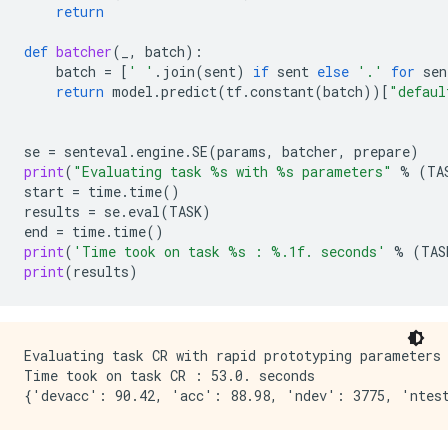
return
def
batcher
(
_
,
batch
):
batch
=
[
' '
.
join
(
sent
)
if
sent
else
'.'
for
sen
return
model
.
predict
(
tf
.
constant
(
batch
))[
"defaul
se
=
senteval
.
engine
.
SE
(
params
,
batcher
,
prepare
)
print
(
"Evaluating task 
%s
 with 
%s
 parameters"
%
(
TA
start
=
time
.
time
()
results
=
se
.
eval
(
TASK
)
end
=
time
.
time
()
print
(
'Time took on task 
%s
 : 
%.1f
. seconds'
%
(
TAS
print
(
results
)
Evaluating task CR with rapid prototyping parameters

Time took on task CR : 53.0. seconds
