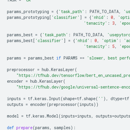
params_prototyping
=
{
'task_path'
:
PATH_TO_DATA
,
'u
params_prototyping
[
'classifier'
]
=
{
'nhid'
:
0
,
'opt
'tenacity'
:
3
,
'epo
params_best
=
{
'task_path'
:
PATH_TO_DATA
,
'usepytor
params_best
[
'classifier'
]
=
{
'nhid'
:
0
,
'optim'
:
'a
'tenacity'
:
5
,
'epo
params
=
params_best
if
PARAMS
==
'slower, best perf
preprocessor
=
hub
.
KerasLayer
(
"https://tfhub.dev/tensorflow/bert_en_uncased_pr
encoder
=
hub
.
KerasLayer
(
"https://tfhub.dev/google/universal-sentence-enc
inputs
=
tf
.
keras
.
Input
(
shape
=
tf
.
shape
(
''
),
dtype
=
tf
outputs
=
encoder
(
preprocessor
(
inputs
))
model
=
tf
.
keras
.
Model
(
inputs
=
inputs
,
outputs
=
output
def
prepare
(
params
,
samples
):