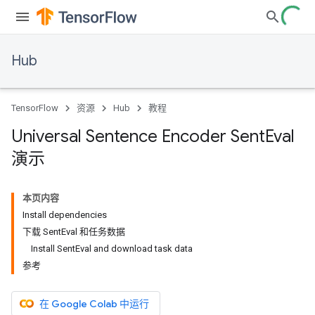
Hub
TensorFlow
资源
Hub
教程
Universal Sentence Encoder Sent
Eval
演示
本页内容
Install dependencies
下载 SentEval 和任务数据
Install SentEval and download task data
参考
在 Google Colab 中运行