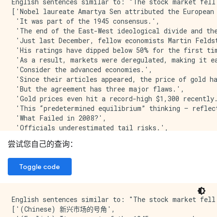
English sentences similar to: "The stock market fell 
['Nobel laureate Amartya Sen attributed the European 
 'It was part of the 1945 consensus.',

 'The end of the East-West ideological divide and the
 'Just last December, fellow economists Martin Feldst
 'His ratings have dipped below 50% for the first tim
 'As a result, markets were deregulated, making it ea
 'Consider the advanced economies.',

 'Since their articles appeared, the price of gold ha
 'But the agreement has three major flaws.',

 'Gold prices even hit a record-high $1,300 recently.
 'This “predetermined equilibrium” thinking – reflec
 'What Failed in 2008?',

 'Officials underestimated tail risks.',

 'Consider a couple of notorious examples.',

尝试您自己的查询：
 'One of these species, orange roughy, has been caugh
 'Meanwhile, policymakers were lulled into complacen
 'Stalin was content to settle for an empire in Easte
Toggle code
 'Intelligence assets have been redirected.',

 'A new wave of what the economist Joseph Schumpeter 
 'It all came about in a number of ways.',

English sentences similar to: "The stock market fell 
 'The UN, like the dream of European unity, was also 
['(Chinese) 新兴市场的号角',

 'The End of 1945',
