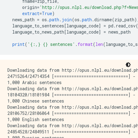
fname
=
zip_file
,
origin
=
'http://opus.nlpl.eu/download.php?f=New
extract
=
True
)
news_path
=
os
.
path
.
join
(
os
.
path
.
dirname
(
zip_path
)
language_to_sentences
[
language_code
]
=
pd
.
read_csv
language_to_news_path
[
language_code
]
=
news_path
print
(
'{:,} {} sentences'
.
format
(
len
(
language_to_s
Downloading data from http://opus.nlpl.eu/download.ph
24715264/24714354 [==============================] - 
1,000 Arabic sentences

Downloading data from http://opus.nlpl.eu/download.ph
18104320/18101984 [==============================] - 
1,000 Chinese sentences

Downloading data from http://opus.nlpl.eu/download.ph
28106752/28106064 [==============================] - 
1,000 English sentences

Downloading data from http://opus.nlpl.eu/download.ph
24854528/24849511 [==============================] - 
1,000 Russian sentences
