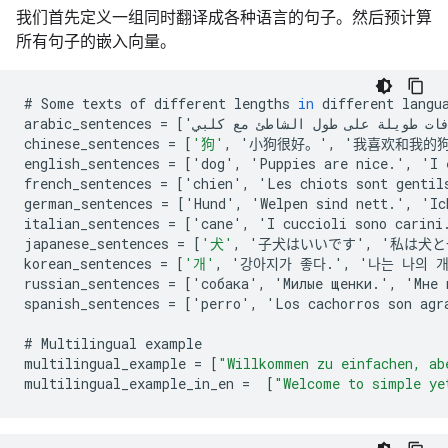
我们首先定义一组同时翻译成各种语言的句子。然后预计算
所有句子的嵌入向量。
#
Some
texts
of
different
lengths
in
different
langu
arabic_sentences
=
[
'
كلبي
مع
الشاطئ
طول
على
طويلة
ات
chinese_sentences
=
[
'狗'
,
'
小狗很好
。'
,
'
我喜欢和我的
english_sentences
=
[
'
dog
'
,
'
Puppies
are
nice
.
'
,
'
I
french_sentences
=
[
'
chien
'
,
'
Les
chiots
sont
gentil
german_sentences
=
[
'
Hund
'
,
'
Welpen
sind
nett
.
'
,
'
Ic
italian_sentences
=
[
'
cane
'
,
'
I
cuccioli
sono
carini
japanese_sentences
=
[
'犬'
,
'
子犬はいいです
'
,
'
私は犬と
korean_sentences
=
[
'개'
,
'
강아지가
좋다
.
'
,
'
나는
나의
russian_sentences
=
[
'
собака
'
,
'
Милые
щенки
.
'
,
'
Мне
spanish_sentences
=
[
'
perro
'
,
'
Los
cachorros
son
agr
#
Multilingual
example
multilingual_example
=
[
"Willkommen zu einfachen, ab
multilingual_example_in_en
=
[
"Welcome to simple ye