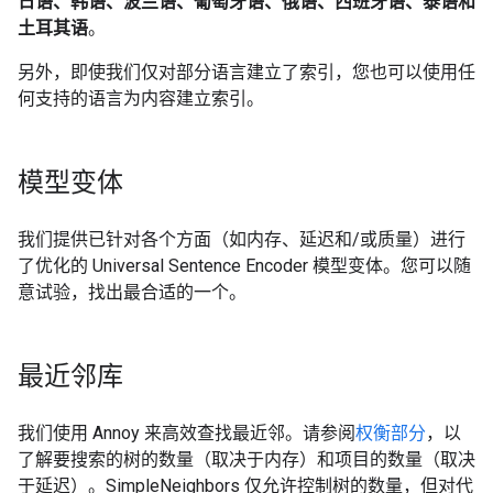
日语、韩语、波兰语、葡萄牙语、俄语、西班牙语、泰语和
 '(Arabic) إغلاق الفجوة الاستراتيجية في أوروبا',

土耳其语
。
 '(English) Stalin was content to settle for an empir
 '(English) Intelligence assets have been redirected.
另外，即使我们仅对部分语言建立了索引，您也可以使用任
 '(Spanish) Hoy, envalentonados por la apreciación co
何支持的语言为内容建立索引。
 '(Russian) Цены на золото чрезвычайно чувствительны
模型变体
我们提供已针对各个方面（如内存、延迟和/或质量）进行
了优化的 Universal Sentence Encoder 模型变体。您可以随
意试验，找出最合适的一个。
最近邻库
我们使用 Annoy 来高效查找最近邻。请参阅
权衡部分
，以
了解要搜索的树的数量（取决于内存）和项目的数量（取决
于延迟）。SimpleNeighbors 仅允许控制树的数量，但对代