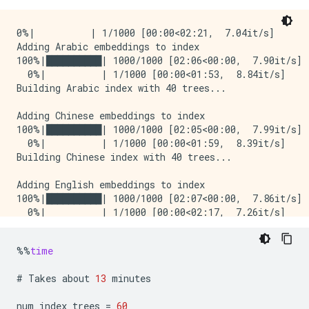
0%|          | 1/1000 [00:00<02:21,  7.04it/s]

Adding Arabic embeddings to index

100%|██████████| 1000/1000 [02:06<00:00,  7.90it/s]

  0%|          | 1/1000 [00:00<01:53,  8.84it/s]

Building Arabic index with 40 trees...

Adding Chinese embeddings to index

100%|██████████| 1000/1000 [02:05<00:00,  7.99it/s]

  0%|          | 1/1000 [00:00<01:59,  8.39it/s]

Building Chinese index with 40 trees...

Adding English embeddings to index

100%|██████████| 1000/1000 [02:07<00:00,  7.86it/s]

  0%|          | 1/1000 [00:00<02:17,  7.26it/s]

Building English index with 40 trees...

%%
time
Adding Russian embeddings to index

100%|██████████| 1000/1000 [02:06<00:00,  7.91it/s]

#
Takes
about
13
minutes
  0%|          | 1/1000 [00:00<02:03,  8.06it/s]

Building Russian index with 40 trees...

num_index_trees
=
60