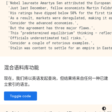
['Nobel laureate Amartya Sen attributed the European 
 'Just last December, fellow economists Martin Feldst
 'His ratings have dipped below 50% for the first tim
 'As a result, markets were deregulated, making it ea
 'Consider the advanced economies.',

 'But the agreement has three major flaws.',

 'This “predetermined equilibrium” thinking – reflec
 'Officials underestimated tail risks.',

 'Consider a couple of notorious examples.',

混合语料库功能
现在，我们将以英语发起查询，但结果将来自任何一种已建
立索引的语言。
Toggle code