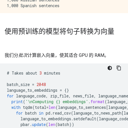
使用预训练的模型将句子转换为向量
我们分
批次
计算嵌入向量，使其适合 GPU 的 RAM。
#
Takes
about
3
minutes
batch_size
=
2048
language_to_embeddings
=
{}
for
language_code
,
zip_file
,
news_file
,
language_nam
print
(
'\nComputing {} embeddings'
.
format
(
language_
with
tqdm
(
total
=
len
(
language_to_sentences
[
language
for
batch
in
pd
.
read_csv
(
language_to_news_path
[
l
language_to_embeddings
.
setdefault
(
language_cod
pbar
.
update
(
len
(
batch
))