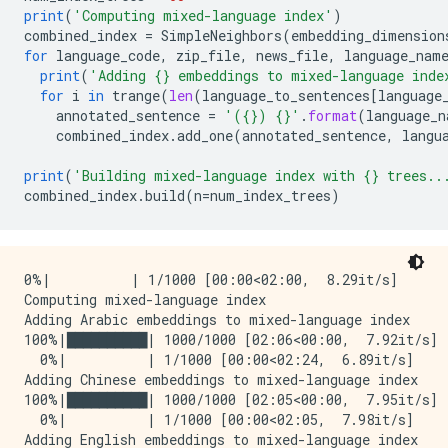
print
(
'Computing mixed-language index'
)
Adding Spanish embeddings to index

combined_index
=
SimpleNeighbors
(
embedding_dimension
100%|██████████| 1000/1000 [02:07<00:00,  7.84it/s]

for
language_code
,
zip_file
,
news_file
,
language_nam
Building Spanish index with 40 trees...

print
(
'Adding {} embeddings to mixed-language inde
CPU times: user 11min 21s, sys: 2min 14s, total: 13mi
for
i
in
trange
(
len
(
language_to_sentences
[
language
Wall time: 10min 33s

annotated_sentence
=
'({}) {}'
.
format
(
language_n
combined_index
.
add_one
(
annotated_sentence
,
langu
print
(
'Building mixed-language index with {} trees..
combined_index
.
build
(
n
=
num_index_trees
)
0%|          | 1/1000 [00:00<02:00,  8.29it/s]

Computing mixed-language index

Adding Arabic embeddings to mixed-language index

100%|██████████| 1000/1000 [02:06<00:00,  7.92it/s]

  0%|          | 1/1000 [00:00<02:24,  6.89it/s]

Adding Chinese embeddings to mixed-language index

100%|██████████| 1000/1000 [02:05<00:00,  7.95it/s]

  0%|          | 1/1000 [00:00<02:05,  7.98it/s]

Adding English embeddings to mixed-language index
