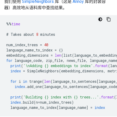
我们使用
SimpleNeighbors
库（这是
Annoy
库的封装容
器）高效地从语料库中查找结果。
%%
time
#
Takes
about
8
minutes
num_index_trees
=
40
language_name_to_index
=
{}
embedding_dimensions
=
len
(
list
(
language_to_embeddin
for
language_code
,
zip_file
,
news_file
,
language_nam
print
(
'\nAdding {} embeddings to index'
.
format
(
lan
index
=
SimpleNeighbors
(
embedding_dimensions
,
metr
for
i
in
trange
(
len
(
language_to_sentences
[
language
index
.
add_one
(
language_to_sentences
[
language_cod
print
(
'Building {} index with {} trees...'
.
format
(
index
.
build
(
n
=
num_index_trees
)
language_name_to_index
[
language_name
]
=
index