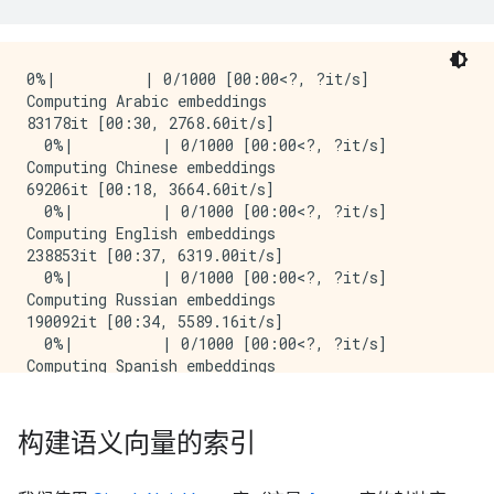
0%|          | 0/1000 [00:00<?, ?it/s]

Computing Arabic embeddings

83178it [00:30, 2768.60it/s]

  0%|          | 0/1000 [00:00<?, ?it/s]

Computing Chinese embeddings

69206it [00:18, 3664.60it/s]

  0%|          | 0/1000 [00:00<?, ?it/s]

Computing English embeddings

238853it [00:37, 6319.00it/s]

  0%|          | 0/1000 [00:00<?, ?it/s]

Computing Russian embeddings

190092it [00:34, 5589.16it/s]

  0%|          | 0/1000 [00:00<?, ?it/s]

Computing Spanish embeddings

构建语义向量的索引