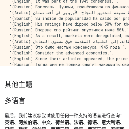
 '(English) It was part of the 1945 consensus.',

 'The Global Economy’s New Path',

 '(Russian) Брюссель. Цунами, пронёсшееся по финансо
 'But this scenario failed to materialize.',

 '(Arabic) هناك أربعة شروط مسبقة لتحقيق النجاح الأوروبي في أفغانستان:',

 'Gold prices are extremely sensitive to global inter
 '(Spanish) Su índice de popularidad ha caído por pri
 'Fukushima has presented the world with a far-reachi
 '(English) His ratings have dipped below 50% for the
 'It was Japan, the high-tech country par excellence 
 '(Russian) Впервые его рейтинг опустился ниже 50%.'
 'Some European academics tried to argue that there w
 '(English) As a result, markets were deregulated, ma
 '$10,000 Gold?',

 '(Arabic) وكانت التطورات التي شهدتها سوق العمل أكثر تشجيعا، فهي على النقيض من أسواق الأصول تعكس النتائج وليس التوقعات. وهنا أيضاً كانت الأخبار طيبة. فقد أصبحت سوق العمل أكثر إحكاما، حيث ظلت البطالة عند مستوى 3.5% وكانت نسبة الوظائف إلى الطلبات المقدمة فوق مستوى التعادل.',

 'One answer, of course, is a complete collapse of th
 '(Russian) Это было частью консенсуса 1945 года.',

 '1929 or 1989?',

 '(English) Consider the advanced economies.',

 'The goods we made were what economists call “rival
 '(English) Since their articles appeared, the price 
 'This dream quickly faded when the Cold War divided 
 '(Russian) Тогда они не только смогут накормить сво
 'The first flaw is that the spending reductions are 
 '(English) Gold prices even hit a record-high $1,300
 'One successful gold investor recently explained to 
 '(Chinese) 另一种金融危机',

 'Eichengreen traces our tepid response to the crisi
 '(Russian) Европейская мечта находится в кризисе.',

其他主题
 "However, America's unilateral options are limited."
 '(English) What Failed in 2008?',

 'Once it was dark, a screen was set up and Mark show
 '(Spanish) Pero el acuerdo alcanzado tiene tres gran
 'These aspirations were often voiced in the United N
 '(English) Officials underestimated tail risks.',

多语言
 '(English) Consider a couple of notorious examples.'
 '(Spanish) Los mercados financieros pueden ser frág
最后，我们建议您尝试使用任何一种支持的语言进行查询：
 '(Chinese) 2008年败在何处？',

 '(Spanish) Consideremos las economías avanzadas.',

英语、阿拉伯语、中文、荷兰语、法语、德语、意大利语、
 '(Spanish) Los bienes producidos se caracterizaron p