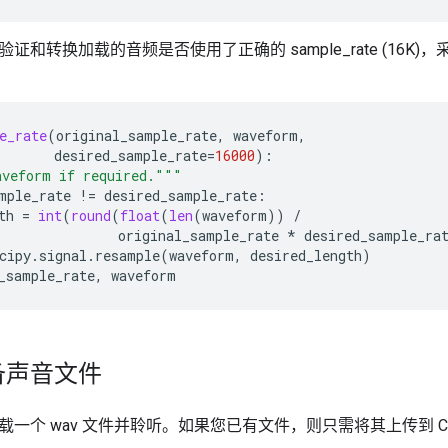
证和转换加载的音频是否使用了正确的 sample_rate (16K
e_rate
(
original_sample_rate
,
waveform
,
desired_sample_rate
=
16000
):
aveform if required."""
mple_rate
!=
desired_sample_rate
:
th
=
int
(
round
(
float
(
len
(
waveform
))
/
original_sample_rate
*
desired_sample_ra
cipy
.
signal
.
resample
(
waveform
,
desired_length
)
_sample_rate
,
waveform
备声音文件
一个 wav 文件并聆听。如果您已有文件，则只需将其上传到 Co