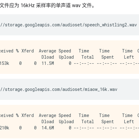
件应为 16kHz 采样率的单声道 wav 文件。
//storage.googleapis.com/audioset/speech_whistling2.wav
eived % Xferd  Average Speed   Time    Time     Time  C
                 Dload  Upload   Total   Spent    Left  
//storage.googleapis.com/audioset/miaow_16k.wav
eived % Xferd  Average Speed   Time    Time     Time  C
                 Dload  Upload   Total   Spent    Left  