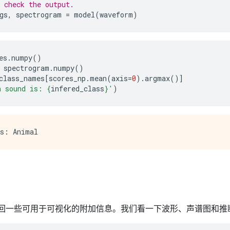
 check the output.
gs
,
spectrogram
=
model
(
waveform
)
es
.
numpy
()
spectrogram
.
numpy
()
class_names
[
scores_np
.
mean
(
axis
=
0
)
.
argmax
()]
n sound is: 
{
infered_class
}
'
)
还会返回一些可用于可视化的附加信息。我们看一下波形、声谱图和