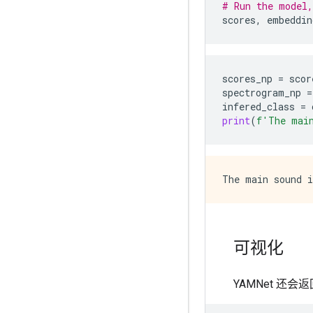
# Run the model,
scores
,
embeddin
scores_np
=
scor
spectrogram_np
=
infered_class
=
print
(
f
'The mai
可视化
YAMNet 