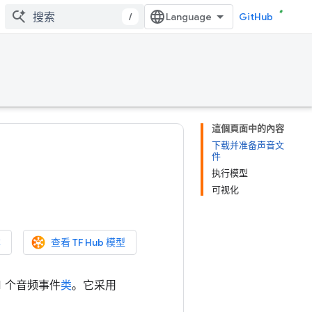
/
GitHub
這個頁面中的內容
下载并准备声音文
件
执行模型
可视化
本
查看 TF Hub 模型
1 个音频事件
类
。它采用