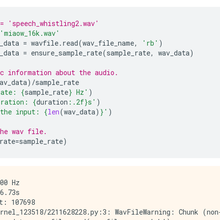
= 'speech_whistling2.wav'
'miaow_16k.wav'
_data
=
wavfile
.
read
(
wav_file_name
,
'rb'
)
_data
=
ensure_sample_rate
(
sample_rate
,
wav_data
)
c information about the audio.
av_data
)
/
sample_rate
rate: 
{
sample_rate
}
 Hz'
)
uration: 
{
duration
:
.2f
}
s'
)
the input: 
{
len
(
wav_data
)
}
'
)
he wav file.
rate
=
sample_rate
)
00 Hz

6.73s

t: 107698

rnel_123518/2211628228.py:3: WavFileWarning: Chunk (non-