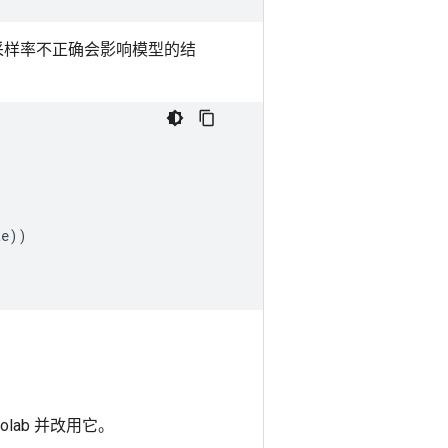
)，采样率不正确会影响模型的结
te
))
lab 并改用它。