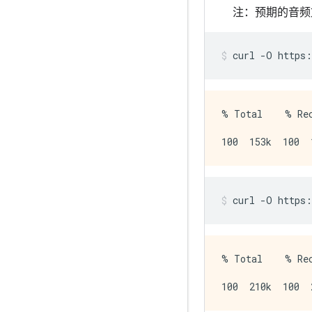
注：预期的音频文
curl
-O
https:
% Total    % Rec
                
curl
-O
https:
% Total    % Rec
                