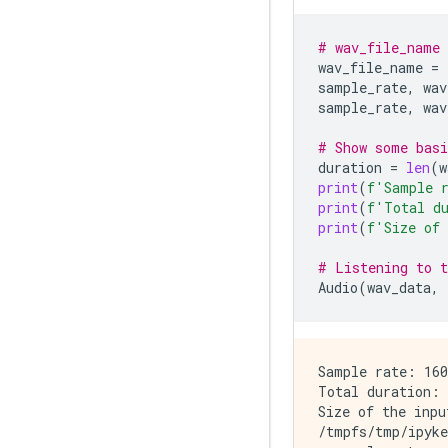
# wav_file_name 
wav_file_name
=
sample_rate
,
wav
sample_rate
,
wav
# Show some basi
duration
=
len
(
w
print
(
f
'Sample 
print
(
f
'Total d
print
(
f
'Size of 
# Listening to t
Audio
(
wav_data
,
Sample rate: 160
Total duration: 
Size of the inpu
/tmpfs/tmp/ipyke