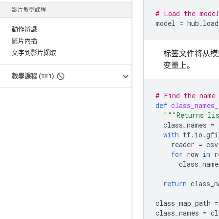
影片教學課程
# Load the mode
model
=
hub
.
load
動作辨識
影片內插
文字到影片擷取
标签文件将从模
变量上。
教學課程 (TF1)
# Find the name 
def
class_names_
"""Returns lis
class_names
=
with
tf
.
io
.
gfi
reader
=
csv
for
row
in
r
class_name
return
class_n
class_map_path
=
class_names
=
cl