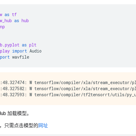
w
as
tf
w_hub
as
hub
np
b.pyplot
as
plt
play
import
Audio
port
wavfile
:48.327474: W tensorflow/compiler/xla/stream_executor/p
:48.327582: W tensorflow/compiler/xla/stream_executor/pl
w Hub 加载模型。
，只需点击模型的
网址