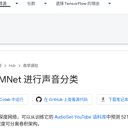
資源
社群
選擇 TensorFlow 的理由
源
Hub
教學課程
AMNet 进行声音分类
 Colab 中运行
在 GitHub 上查看源代码
下载笔记
一个深度网络，可以从训练它的
AudioSet-YouTube 语料库
中预测 52
度可分离卷积架构。