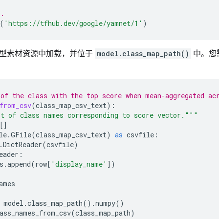
l.
(
'https://tfhub.dev/google/yamnet/1'
)
型素材资源中加载，并位于
model.class_map_path()
中。您
of the class with the top score when mean-aggregated ac
from_csv
(
class_map_csv_text
):
t of class names corresponding to score vector."""
[]
le
.
GFile
(
class_map_csv_text
)
as
csvfile
:
.
DictReader
(
csvfile
)
eader
:
s
.
append
(
row
[
'display_name'
])
ames
model
.
class_map_path
()
.
numpy
()
ass_names_from_csv
(
class_map_path
)