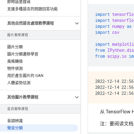
即時語意搜尋
支援多種語言的問題回答功能
import
tensorflo
import
tensorflo
其他自然語言處理教學課程
import
numpy
as
import
csv
圖片教學課程
import
matplotli
圖片分類
from
IPython.dis
圖片分類遷移學習
from
scipy.io
im
風格轉換
物件偵測
用於產生圖片的 GAN
2022-12-14 22:56
人體姿勢估測
2022-12-14 22:56
其他圖片教學課程
音訊教學課程
从 TensorFlo
音調辨識
注：要阅读文档
聲音分類