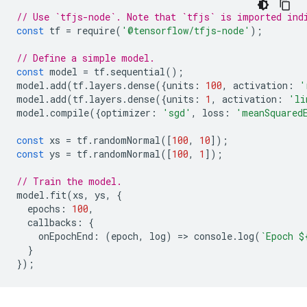
// Use `tfjs-node`. Note that `tfjs` is imported ind
const
tf
=
require
(
'@tensorflow/tfjs-node'
);
// Define a simple model.
const
model
=
tf
.
sequential
();
model
.
add
(
tf
.
layers
.
dense
({
units
:
100
,
activation
:
'
model
.
add
(
tf
.
layers
.
dense
({
units
:
1
,
activation
:
'li
model
.
compile
({
optimizer
:
'sgd'
,
loss
:
'meanSquared
const
xs
=
tf
.
randomNormal
([
100
,
10
]);
const
ys
=
tf
.
randomNormal
([
100
,
1
]);
// Train the model.
model
.
fit
(
xs
,
ys
,
{
epochs
:
100
,
callbacks
:
{
onEpochEnd
:
(
epoch
,
log
)
=
>
console
.
log
(
`Epoch 
$
}
});