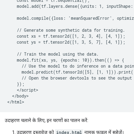
    const model = tf.sequential();

    model.add(tf.layers.dense({units: 1, inputShape: 
    model.compile({loss: 'meanSquaredError', optimiz
    // Generate some synthetic data for training.

    const xs = tf.tensor2d([1, 2, 3, 4], [4, 1]);

    const ys = tf.tensor2d([1, 3, 5, 7], [4, 1]);

    // Train the model using the data.

    model.fit(xs, ys, {epochs: 10}).then(() => {

      // Use the model to do inference on a data poin
      model.predict(tf.tensor2d([5], [1, 1])).print()
      // Open the browser devtools to see the output

    });

    </script>

  </body>

उदाहरण चलाने के लिए, इन चरणों का पालन करें:
उदाहरण दस्तावेज़ को
index.html
नामक फ़ाइल में सहेजें।