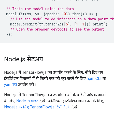
// Train the model using the data.
model
.
fit
(
xs
,
ys
,
{
epochs
:
10
}).
then
(()
=
>
{
// Use the model to do inference on a data point t
model
.
predict
(
tf
.
tensor2d
([
5
],
[
1
,
1
])).
print
();
// Open the browser devtools to see the output
});
Node
.
js सेटअप
Node.js में TensorFlow.js का उपयोग करने के लिए, नीचे दिए गए
इंस्टॉलेशन विकल्पों में से किसी एक को पूरा करने के लिए
npm CLI
या
yarn का
उपयोग करें।
Node.js में TensorFlow.js का उपयोग करने के बारे में अधिक जानने
के लिए,
Node.js गाइड
देखें। अतिरिक्त इंस्टॉलेशन जानकारी के लिए,
Node.js के लिए TensorFlow.js रिपॉजिटरी
देखें।