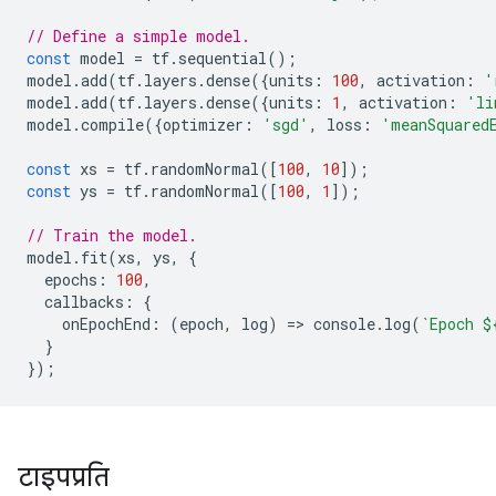
// Define a simple model.
const
model
=
tf
.
sequential
();
model
.
add
(
tf
.
layers
.
dense
({
units
:
100
,
activation
:
'
model
.
add
(
tf
.
layers
.
dense
({
units
:
1
,
activation
:
'li
model
.
compile
({
optimizer
:
'sgd'
,
loss
:
'meanSquared
const
xs
=
tf
.
randomNormal
([
100
,
10
]);
const
ys
=
tf
.
randomNormal
([
100
,
1
]);
// Train the model.
model
.
fit
(
xs
,
ys
,
{
epochs
:
100
,
callbacks
:
{
onEpochEnd
:
(
epoch
,
log
)
=
>
console
.
log
(
`Epoch 
$
}
});
टाइपप्रति