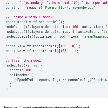
// Use `tfjs-node-gpu`. Note that `tfjs` is imported
const
tf
=
require
(
'@tensorflow/tfjs-node-gpu'
);
// Define a simple model.
const
model
=
tf
.
sequential
();
model
.
add
(
tf
.
layers
.
dense
({
units
:
100
,
activation
:
'
model
.
add
(
tf
.
layers
.
dense
({
units
:
1
,
activation
:
'li
model
.
compile
({
optimizer
:
'sgd'
,
loss
:
'meanSquared
const
xs
=
tf
.
randomNormal
([
100
,
10
]);
const
ys
=
tf
.
randomNormal
([
100
,
1
]);
// Train the model.
model
.
fit
(
xs
,
ys
,
{
epochs
:
100
,
callbacks
:
{
onEpochEnd
:
(
epoch
,
log
)
=
>
console
.
log
(
`Epoch 
$
}
});