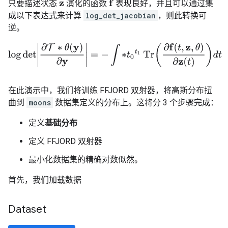
只要描述状态
演化的函数
表现良好，并且可以通过集
f
z
成以下表达式来计算
log_det_jacobian
，则此转换可
逆。
log
det
|
∂
T
∗
θ
(
y
)
∂
y
|
=
−
∫
∗
t
0
t
1
Tr
(
∂
f
(
t
,
z
,
θ
)
∂
z
(
t
)
)
d
t
在此演示中，我们将训练 FFJORD 双射器，将高斯分布扭
曲到
moons
数据集定义的分布上。这将分 3 个步骤完成：
定义
基础分布
定义 FFJORD 双射器
最小化数据集的精确对数似然。
首先，我们加载数据
Dataset