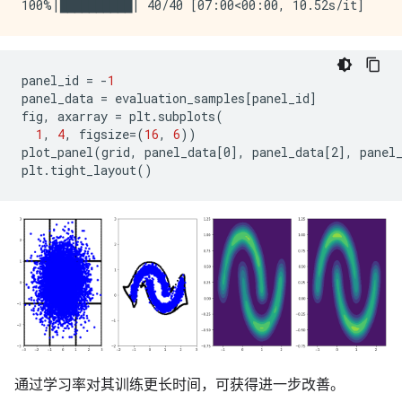
panel_id
=
-
1
panel_data
=
evaluation_samples
[
panel_id
]
fig
,
axarray
=
plt
.
subplots
(
1
,
4
,
figsize
=
(
16
,
6
))
plot_panel
(
grid
,
panel_data
[
0
]
,
panel_data
[
2
]
,
panel
plt
.
tight_layout
()
通过学习率对其训练更长时间，可获得进一步改善。