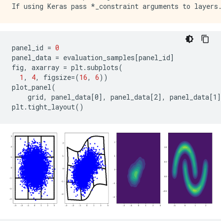
panel_id
=
0
panel_data
=
evaluation_samples
[
panel_id
]
fig
,
axarray
=
plt
.
subplots
(
1
,
4
,
figsize
=
(
16
,
6
))
plot_panel
(
grid
,
panel_data
[
0
]
,
panel_data
[
2
]
,
panel_data
[
1
]
plt
.
tight_layout
()