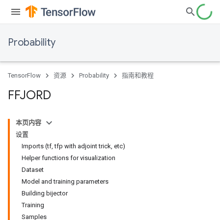
Probability
TensorFlow
资源
Probability
指南和教程
FFJORD
本页内容
设置
Imports (tf, tfp with adjoint trick, etc)
Helper functions for visualization
Dataset
Model and training parameters
Building bijector
Training
Samples