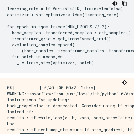
learning_rate = tf.Variable(LR, trainable=False)

optimizer = snt.optimizers.Adam(learning_rate)

for epoch in tqdm.trange(NUM_EPOCHS // 2):

  base_samples, transformed_samples = get_samples()

  transformed_grid = get_transformed_grid()

  evaluation_samples.append(

      (base_samples, transformed_samples, transformed
  for batch in moons_ds:

0%|          | 0/40 [00:00<?, ?it/s]

WARNING:tensorflow:From /usr/local/lib/python3.6/dis
Instructions for updating:

back_prop=False is deprecated. Consider using tf.stop
Instead of:

results = tf.while_loop(c, b, vars, back_prop=False)

Use:

results = tf.nest.map_structure(tf.stop_gradient, tf.