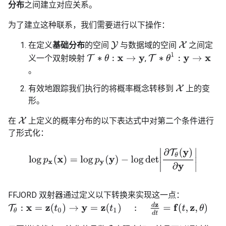
分布
之间建立对应关系。
为了建立这种联系，我们需要进行以下操作：
在定义
基础分布
的空间
与数据域的空间
之间定
Y
X
T
∗
θ
1
:
y
→
x
T
∗
θ
:
x
→
y
义一个双射映射
,
。
有效地跟踪我们执行的将概率概念转移到
上的变
X
形。
在
上定义的概率分布的以下表达式中对第二个条件进行
X
了形式化：
log
p
x
(
x
)
=
log
p
y
(
y
)
−
log
det
|
∂
T
θ
(
y
)
∂
y
|
FFJORD 双射器通过定义以下转换来实现这一点：
T
θ
:
x
=
z
(
t
0
)
→
y
=
z
(
t
1
)
:
d
z
d
t
=
f
(
t
,
z
,
θ
)