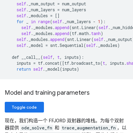
self
.
_num_output
 = 
num_output
self
.
_num_layers
 = 
num_layers
self
.
_modules
 = []

for
_
in
range
(
self
.
_num_layers
 - 
1
):

self
.
_modules
.
append
(
snt
.
Linear
(
self
.
_num_hidd
self
.
_modules
.
append
(
tf
.
math
.
tanh
)

self
.
_modules
.
append
(
snt
.
Linear
(
self
.
_num_output
self
.
_model
 = 
snt
.
Sequential
(
self
.
_modules
)

def
__call__
(
self
, 
t
, 
inputs
):

inputs
 = 
tf
.
concat
([
tf
.
broadcast_to
(
t
, 
inputs
.
sh
return
self
.
_model
(
inputs
Model and training parameters
Toggle code
现在，我们构造一个 FFJORD 双射器的堆栈。为每个双射
器提供
ode_solve_fn
和
trace_augmentation_fn
，以