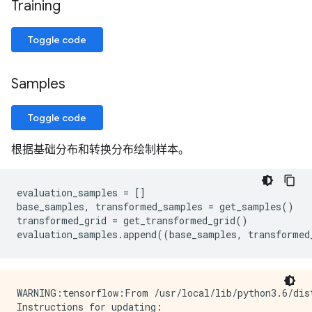
Training
Toggle code
Samples
Toggle code
根据基础分布和转换分布绘制样本。
evaluation_samples = []

base_samples, transformed_samples = get_samples()

transformed_grid = get_transformed_grid()

WARNING:tensorflow:From /usr/local/lib/python3.6/dis
Instructions for updating:
