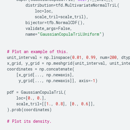
distribution
=
tfd
.
MultivariateNormalTriL
(
loc
=
loc
,
scale_tril
=
scale_tril
),
bijector
=
tfb
.
NormalCDF
(),
validate_args
=
False
,
name
=
"GaussianCopulaTriLUniform"
)
# Plot an example of this.
unit_interval
=
np
.
linspace
(
0.01
,
0.99
,
num
=
200
,
dty
x_grid
,
y_grid
=
np
.
meshgrid
(
unit_interval
,
unit_int
coordinates
=
np
.
concatenate
(
[
x_grid
[
...
,
np
.
newaxis
],
y_grid
[
...
,
np
.
newaxis
]],
axis
=-
1
)
pdf
=
GaussianCopulaTriL
(
loc
=
[
0.
,
0.
],
scale_tril
=
[[
1.
,
0.8
],
[
0.
,
0.6
]],
)
.
prob
(
coordinates
)
# Plot its density.