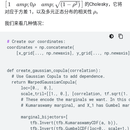
[
1
a
m
p
;
0
ρ
a
m
p
;
(
1
−
ρ
2
)
]
的Cholesky，它将
对应于方差 1，以及多元正态分布的相关性
。
ρ
我们来看几种情况：
#
 Create our coordinates:

coordinates = np.concatenate(

    [x_grid[..., np.newaxis], y_grid[..., np.newaxis]
def create_gaussian_copula(correlation):

  # Use Gaussian Copula to add dependence.

  return WarpedGaussianCopula(

      loc=[0.,  0.],

      scale_tril=[[1., 0.], [correlation, tf.sqrt(1. 
      # These encode the marginals we want. In this c
      # Kumaraswamy marginal, and X_1 has Gumbel marg
      marginal_bijectors=[

          tfb.Invert(tfb.KumaraswamyCDF(a, b)),

          tfb.Invert(tfb.GumbelCDF(loc=0., scale=1.))