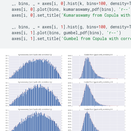
_
,
bins
,
_
=
axes
[
i
,
0
]
.
hist
(
k
,
bins
=
100
,
density
=
axes
[
i
,
0
]
.
plot
(
bins
,
kumaraswamy_pdf
(
bins
),
'r--'
axes
[
i
,
0
]
.
set_title
(
'Kumaraswamy from Copula with
_
,
bins
,
_
=
axes
[
i
,
1
]
.
hist
(
g
,
bins
=
100
,
density
=
axes
[
i
,
1
]
.
plot
(
bins
,
gumbel_pdf
(
bins
),
'r--'
)
axes
[
i
,
1
]
.
set_title
(
'Gumbel from Copula with corr