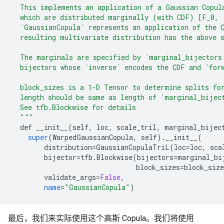
  This implements an application of a Gaussian Copul
  which are distributed marginally (with CDF) [F_0, 
  `GaussianCopula` represents an application of the 
  resulting multivariate distribution has the above 
  The marginals are specified by `marginal_bijectors
  bijectors whose `inverse` encodes the CDF and `for
  block_sizes is a 1-D Tensor to determine splits fo
  length should be same as length of `marginal_bijec
  See tfb.Blockwise for details
""
"
def
__init__
(
self
,
loc
,
scale_tril
,
marginal_bijec
super
(
WarpedGaussianCopula
,
self
).
__init__
(
distribution
=
GaussianCopulaTriL
(
loc
=
loc
,
sca
bijector
=
tfb
.
Blockwise
(
bijectors
=
marginal_bi
block_sizes
=
block_size
validate_args
=
False
,
name
=
"GaussianCopula"
)
最后，我们来实际使用这个高斯 Copula。我们将使用