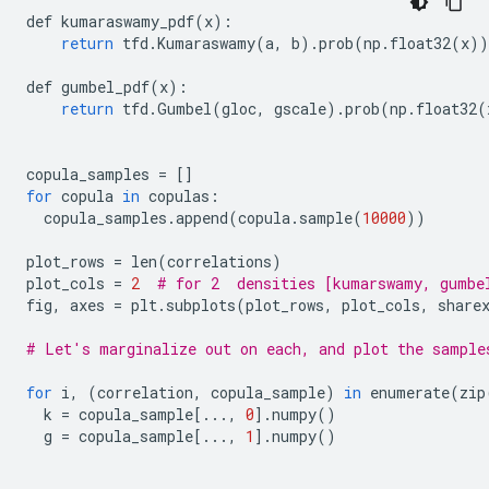
def
kumaraswamy_pdf
(
x
):
return
tfd
.
Kumaraswamy
(
a
,
b
)
.
prob
(
np
.
float32
(
x
))
def
gumbel_pdf
(
x
):
return
tfd
.
Gumbel
(
gloc
,
gscale
)
.
prob
(
np
.
float32
(
copula_samples
=
[]
for
copula
in
copulas
:
copula_samples
.
append
(
copula
.
sample
(
10000
))
plot_rows
=
len
(
correlations
)
plot_cols
=
2
# for 2  densities [kumarswamy, gumbe
fig
,
axes
=
plt
.
subplots
(
plot_rows
,
plot_cols
,
share
# Let's marginalize out on each, and plot the sample
for
i
,
(
correlation
,
copula_sample
)
in
enumerate
(
zip
k
=
copula_sample
[
...
,
0
]
.
numpy
()
g
=
copula_sample
[
...
,
1
]
.
numpy
()