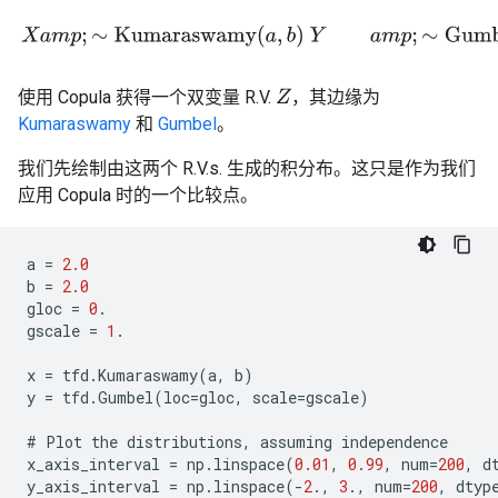
X
a
m
p
;
∼
Kumaraswamy
(
a
,
b
)
Y
a
m
p
;
∼
Gumbel
(
μ
,
β
)
使用 Copula 获得一个双变量 R.V.
，其边缘为
Z
Kumaraswamy
和
Gumbel
。
我们先绘制由这两个 R.V.s. 生成的积分布。这只是作为我们
应用 Copula 时的一个比较点。
a
=
2.0
b
=
2.0
gloc
=
0
.
gscale
=
1
.
x
=
tfd
.
Kumaraswamy
(
a
,
b
)
y
=
tfd
.
Gumbel
(
loc
=
gloc
,
scale
=
gscale
)
#
Plot
the
distributions
,
assuming
independence
x_axis_interval
=
np
.
linspace
(
0.01
,
0.99
,
num
=
200
,
d
y_axis_interval
=
np
.
linspace
(
-
2
.,
3
.,
num
=
200
,
dtyp