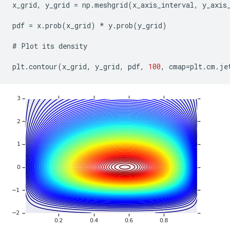
x_grid
,
y_grid
=
np
.
meshgrid
(
x_axis_interval
,
y_axis
pdf
=
x
.
prob
(
x_grid
)
*
y
.
prob
(
y_grid
)
#
Plot
its
density
plt
.
contour
(
x_grid
,
y_grid
,
pdf
,
100
,
cmap
=
plt
.
cm
.
je