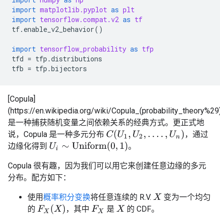
import
matplotlib.pyplot
as
plt
import
tensorflow.compat.v2
as
tf
tf
.
enable_v2_behavior
()
import
tensorflow_probability
as
tfp
tfd
=
tfp
.
distributions
tfb
=
tfp
.
bijectors
[Copula]
(https://en.wikipedia.org/wiki/Copula_(probability_theory%29
是一种捕获随机变量之间依赖关系的经典方式。更正式地
C
(
U
1
,
U
2
,
.
.
.
.
,
U
n
)
说，Copula 是一种多元分布
，通过
U
i
∼
Uniform
(
0
,
1
)
边缘化得到
。
Copula 很有趣，因为我们可以用它来创建任意边缘的多元
分布。配方如下：
使用
概率积分变换
将任意连续的 R.V.
变为一个均匀
X
F
X
(
X
)
的
，其中
是
的 CDF。
F
X
X