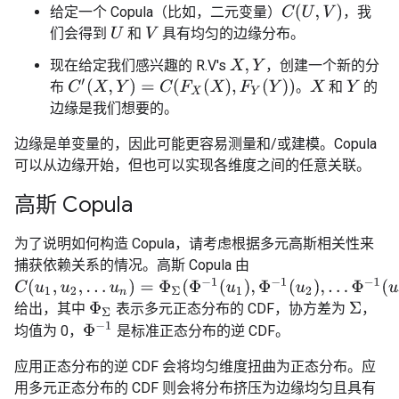
C
(
U
,
V
)
给定一个 Copula（比如，二元变量）
，我
们会得到
和
具有均匀的边缘分布。
U
V
现在给定我们感兴趣的 R.V's
，创建一个新的分
X
,
Y
C
′
(
X
,
Y
)
=
C
(
F
X
(
X
)
,
F
Y
(
Y
)
)
布
。
和
的
X
Y
边缘是我们想要的。
边缘是单变量的，因此可能更容易测量和/或建模。Copula
可以从边缘开始，但也可以实现各维度之间的任意关联。
高斯 Copula
为了说明如何构造 Copula，请考虑根据多元高斯相关性来
捕获依赖关系的情况。高斯 Copula 由
C
(
u
1
,
u
2
,
.
.
.
u
n
)
=
Φ
Σ
(
Φ
−
1
(
u
1
)
,
Φ
−
1
(
u
2
)
,
.
.
.
Φ
−
1
(
u
n
)
)
给出，其中
表示多元正态分布的 CDF，协方差为
，
Φ
Σ
Σ
Φ
−
1
均值为 0，
是标准正态分布的逆 CDF。
应用正态分布的逆 CDF 会将均匀维度扭曲为正态分布。应
用多元正态分布的 CDF 则会将分布挤压为边缘均匀且具有