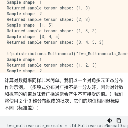
Sample shape: 1

Returned sample tensor shape: (1, 3)

Sample shape: 2

Returned sample tensor shape: (2, 3)

Sample shape: [1, 5]

Returned sample tensor shape: (1, 5, 3)

Sample shape: [3, 4, 5]

Returned sample tensor shape: (3, 4, 5, 3)

tfp.distributions.Multinomial("Two_Multinomials_Same
Sample shape: 1

Returned sample tensor shape: (1, 2, 3)

Sample shape: 2

Returned sample tensor shape: (2, 2, 3)

计算对数概率同样非常简单。我们以一个对角多元正态分布
Sample shape: [1, 5]

作为示例。（多项式分布对广播不是十分友好，因为对计数
Returned sample tensor shape: (1, 5, 2, 3)

Sample shape: [3, 4, 5]

和概率的约束意味着广播通常会产生不可接受的值。）我们
Returned sample tensor shape: (3, 4, 5, 2, 3)

将使用 2 个 3 维分布组成的批次，它们的均值相同但标度
不同（标准差）：
tfp.distributions.Multinomial("Two_Multinomials_Same_
Sample shape: 1

Returned sample tensor shape: (1, 2, 3)

two_multivariate_normals
=
tfd
.
MultivariateNormalDia
Sample shape: 2
