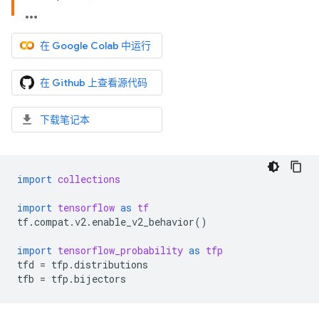
在 Google Colab 中运行
在 Github 上查看源代码
下载笔记本
import
collections
import
tensorflow
as
tf
tf
.
compat
.
v2
.
enable_v2_behavior
()
import
tensorflow_probability
as
tfp
tfd
=
tfp
.
distributions
tfb
=
tfp
.
bijectors