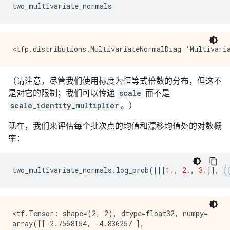
two_multivariate_normals
Returned sample tensor shape: (2, 2, 3)

Sample shape: [1, 5]

Returned sample tensor shape: (1, 5, 2, 3)

Sample shape: [3, 4, 5]

Returned sample tensor shape: (3, 4, 5, 2, 3)

tfp.distributions.Multinomial("Two_Multinomials_Diffe
（请注意，尽管我们使用标度为恒等式倍数的分布，但这不
Sample shape: 1

Returned sample tensor shape: (1, 2, 3)

是对它的限制；我们可以传递
scale
而不是
Sample shape: 2

scale_identity_multiplier
。）
Returned sample tensor shape: (2, 2, 3)

Sample shape: [1, 5]

现在，我们来评估每个批次点的均值和漂移均值处的对数概
Returned sample tensor shape: (1, 5, 2, 3)

率：
Sample shape: [3, 4, 5]

two_multivariate_normals
.
log_prob
([[[
1.
,
2.
,
3.
]],
[
<tf.Tensor: shape=(2, 2), dtype=float32, numpy=

array([[-2.7568154, -4.836257 ],
