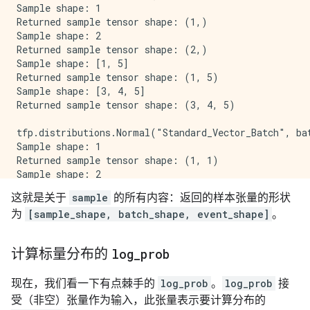
Sample shape: 1

Sample shape: 1

Returned sample tensor shape: (1, 2, 3)

Returned sample tensor shape: (1,)

Sample shape: 2

Sample shape: 2

Returned sample tensor shape: (2, 2, 3)

Returned sample tensor shape: (2,)

Sample shape: [1, 5]

Sample shape: [1, 5]

Returned sample tensor shape: (1, 5, 2, 3)

Returned sample tensor shape: (1, 5)

Sample shape: [3, 4, 5]

Sample shape: [3, 4, 5]

Returned sample tensor shape: (3, 4, 5, 2, 3)

Returned sample tensor shape: (3, 4, 5)

tfp.distributions.Poisson("One_Poisson_Vector_Batch",
tfp.distributions.Normal("Standard_Vector_Batch", bat
Sample shape: 1

Sample shape: 1

Returned sample tensor shape: (1, 1)

Returned sample tensor shape: (1, 1)

Sample shape: 2

Sample shape: 2

Returned sample tensor shape: (2, 1)

Returned sample tensor shape: (2, 1)

这就是关于
sample
的所有内容：返回的样本张量的形状
Sample shape: [1, 5]

Sample shape: [1, 5]

为
[sample_shape, batch_shape, event_shape]
。
Returned sample tensor shape: (1, 5, 1)

Returned sample tensor shape: (1, 5, 1)

Sample shape: [3, 4, 5]

Sample shape: [3, 4, 5]

Returned sample tensor shape: (3, 4, 5, 1)

Returned sample tensor shape: (3, 4, 5, 1)

计算标量分布的
log
_
prob
tfp.distributions.Poisson("One_Poisson_Expanded_Batch
tfp.distributions.Normal("Different_Locs", batch_shap
现在，我们看一下有点棘手的
log_prob
。
log_prob
接
Sample shape: 1

Sample shape: 1

Returned sample tensor shape: (1, 1, 1)

Returned sample tensor shape: (1, 4)

受（非空）张量作为输入，此张量表示要计算分布的