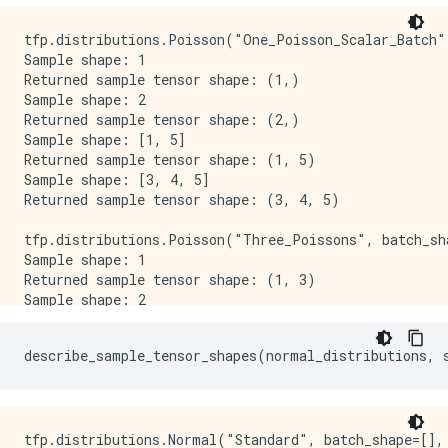
tfp.distributions.Poisson("One_Poisson_Scalar_Batch",
Sample shape: 1

Returned sample tensor shape: (1,)

Sample shape: 2

Returned sample tensor shape: (2,)

Sample shape: [1, 5]

Returned sample tensor shape: (1, 5)

Sample shape: [3, 4, 5]

Returned sample tensor shape: (3, 4, 5)

tfp.distributions.Poisson("Three_Poissons", batch_sha
Sample shape: 1

Returned sample tensor shape: (1, 3)

Sample shape: 2

Returned sample tensor shape: (2, 3)

Sample shape: [1, 5]

Returned sample tensor shape: (1, 5, 3)

Sample shape: [3, 4, 5]

Returned sample tensor shape: (3, 4, 5, 3)

tfp.distributions.Poisson("Two_by_Three_Poissons", ba
tfp.distributions.Normal("Standard", batch_shape=[], 