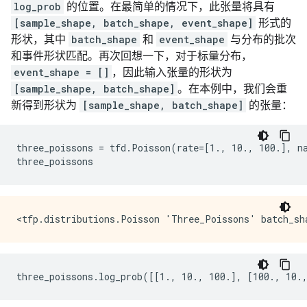
Sample shape: 2

Sample shape: 2

log_prob
的位置。在最简单的情况下，此张量将具有
Returned sample tensor shape: (2, 1, 1)

Returned sample tensor shape: (2, 4)

[sample_shape, batch_shape, event_shape]
形式的
Sample shape: [1, 5]

Sample shape: [1, 5]

形状，其中
batch_shape
和
event_shape
与分布的批次
Returned sample tensor shape: (1, 5, 1, 1)

Returned sample tensor shape: (1, 5, 4)

和事件形状匹配。再次回想一下，对于标量分布，
Sample shape: [3, 4, 5]

Sample shape: [3, 4, 5]

Returned sample tensor shape: (3, 4, 5, 4)

event_shape = []
，因此输入张量的形状为
[sample_shape, batch_shape]
。在本例中，我们会重
tfp.distributions.Normal("Broadcasting_Scale", batch_
新得到形状为
[sample_shape, batch_shape]
的张量：
Sample shape: 1

Returned sample tensor shape: (1, 2, 4)

Sample shape: 2

three_poissons = tfd.Poisson(rate=[1., 10., 100.], na
Returned sample tensor shape: (2, 2, 4)

Sample shape: [1, 5]

Returned sample tensor shape: (1, 5, 2, 4)

Sample shape: [3, 4, 5]
