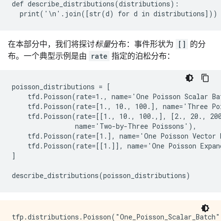
def describe_distributions(distributions):

在本部分中，我们将探讨
标量
分布：事件形状为
[]
的分
布。一个典型示例是由
rate
指定的泊松分布：
poisson_distributions = [

    tfd.Poisson(rate=1., name='One Poisson Scalar Bat
    tfd.Poisson(rate=[1., 10., 100.], name='Three Poi
    tfd.Poisson(rate=[[1., 10., 100.,], [2., 20., 200
                name='Two-by-Three Poissons'),

    tfd.Poisson(rate=[1.], name='One Poisson Vector B
    tfd.Poisson(rate=[[1.]], name='One Poisson Expand
]

tfp.distributions.Poisson("One_Poisson_Scalar_Batch",