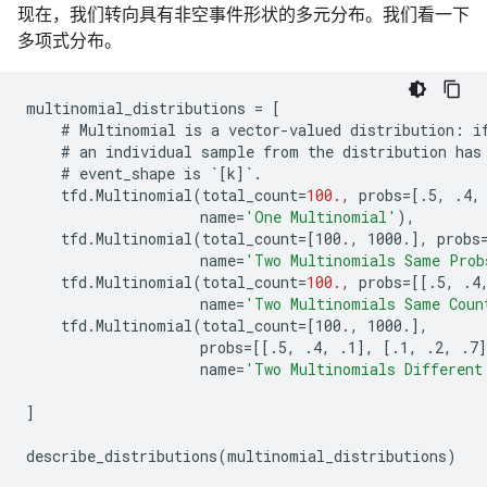
现在，我们转向具有非空事件形状的多元分布。我们看一下
多项式分布。
multinomial_distributions
=
[
    # Multinomial is a vector-valued distribution: i
    # an individual sample from the distribution has
    # event_shape is `[k
]
`
.
tfd
.
Multinomial
(
total_count
=
100.
,
probs
=[
.5, .4,
name
=
'One Multinomial'
),
tfd
.
Multinomial
(
total_count
=[
100., 1000.
]
,
probs
name
=
'Two Multinomials Same Prob
tfd
.
Multinomial
(
total_count
=
100.
,
probs
=[
[.5, .4
name
=
'Two Multinomials Same Coun
tfd
.
Multinomial
(
total_count
=[
100., 1000.
]
,
probs
=[
[.5, .4, .1
]
,
[
.1, .2, .7
]
name
=
'Two Multinomials Different
]
describe_distributions
(
multinomial_distributions
)