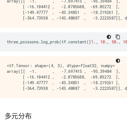
array([[  -1.       ,   -7.697415 ,  -95.39484  ],

       [ -16.104412 ,   -2.0785608,  -69.05272  ],

       [-149.47777  ,  -43.34851  ,  -18.219261 ],

three_poissons
.
log_prob
(
tf
.
constant
([
1.
,
10.
,
50.
,
1
<tf.Tensor: shape=(4, 3), dtype=float32, numpy=

array([[  -1.       ,   -7.697415 ,  -95.39484  ],

       [ -16.104412 ,   -2.0785608,  -69.05272  ],

       [-149.47777  ,  -43.34851  ,  -18.219261 ],

多元分布