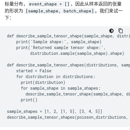
标量分布，
event_shape = []
，因此从样本返回的张量
的形状为
[sample_shape, batch_shape]
。我们来试一
下：
def describe_sample_tensor_shape(sample_shape, distri
    print('Sample shape:', sample_shape)

    print('Returned sample tensor shape:',

          distribution.sample(sample_shape).shape)

def describe_sample_tensor_shapes(distributions, samp
    started = False

    for distribution in distributions:

      print(distribution)

      for sample_shape in sample_shapes:

        describe_sample_tensor_shape(sample_shape, di
      print()

sample_shapes = [1, 2, [1, 5], [3, 4, 5]]
