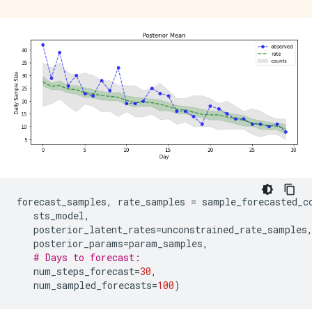
forecast_samples
,
rate_samples
=
sample_forecasted_c
sts_model
,
posterior_latent_rates
=
unconstrained_rate_samples
posterior_params
=
param_samples
,
# Days to forecast:
num_steps_forecast
=
30
,
num_sampled_forecasts
=
100
)