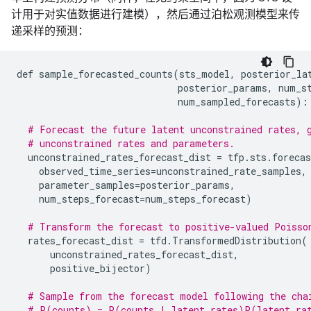
计用于对实值数据进行建模），然后通过泊松观测模型来传
递采样的预测：
def
sample_forecasted_counts
(
sts_model
,
posterior_la
posterior_params
,
num_s
num_sampled_forecasts
):
# Forecast the future latent unconstrained rates, 
# unconstrained rates and parameters.
unconstrained_rates_forecast_dist
=
tfp
.
sts
.
forecas
observed_time_series
=
unconstrained_rate_samples
,
parameter_samples
=
posterior_params
,
num_steps_forecast
=
num_steps_forecast
)
# Transform the forecast to positive-valued Poisso
rates_forecast_dist
=
tfd
.
TransformedDistribution
(
unconstrained_rates_forecast_dist
,
positive_bijector
)
# Sample from the forecast model following the cha
# P(counts) = P(counts | latent_rates)P(latent_ra