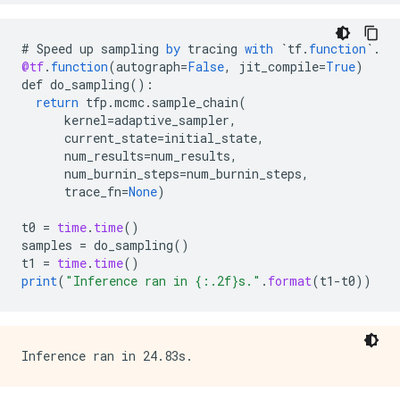
#
Speed
up
sampling
by
tracing
with
`
tf
.
function
`
.
@tf
.
function
(
autograph
=
False
,
jit_compile
=
True
)
def
do_sampling
()
:
return
tfp
.
mcmc
.
sample_chain
(
kernel
=
adaptive_sampler
,
current_state
=
initial_state
,
num_results
=
num_results
,
num_burnin_steps
=
num_burnin_steps
,
trace_fn
=
None
)
t0
=
time
.
time
()
samples
=
do_sampling
()
t1
=
time
.
time
()
print
(
"Inference ran in {:.2f}s."
.
format
(
t1
-
t0
))