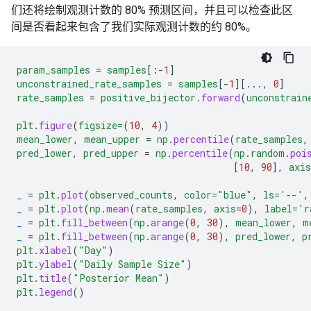
们还将绘制观测计数的 80% 预测区间，并且可以检查此区
间是否看起来包含了我们实际观测计数的约 80%。
param_samples
=
samples
[
:-
1
]
unconstrained_rate_samples
=
samples
[
-
1
][...,
0
]
rate_samples
=
positive_bijector
.
forward
(
unconstrain
plt
.
figure
(
figsize=
(
10
,
4
))
mean_lower
,
mean_upper
=
np
.
percentile
(
rate_samples
,
pred_lower
,
pred_upper
=
np
.
percentile
(
np
.
random
.
poi
[
10
,
90
],
axis
_
=
plt
.
plot
(
observed_counts
,
color=
"blue"
,
ls='--'
,
_
=
plt
.
plot
(
np
.
mean
(
rate_samples
,
axis
=
0
),
label='r
_
=
plt
.
fill_between
(
np
.
arange
(
0
,
30
),
mean_lower
,
m
_
=
plt
.
fill_between
(
np
.
arange
(
0
,
30
),
pred_lower
,
p
plt
.
xlabel
(
"Day"
)
plt
.
ylabel
(
"Daily Sample Size"
)
plt
.
title
(
"Posterior Mean"
)
plt
.
legend
()