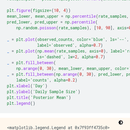
plt
.
figure
(
figsize=
(
10
,
4
))
mean_lower
,
mean_upper
=
np
.
percentile
(
rate_samples
,
pred_lower
,
pred_upper
=
np
.
percentile
(
np
.
random
.
poisson
(
rate_samples
),
[
10
,
90
],
axis
=
_
=
plt
.
plot
(
observed_counts
,
color='blue'
,
ls='--'
,
label='observed'
,
alpha
=
0.7
)
_
=
plt
.
plot
(
np
.
mean
(
rate_samples
,
axis
=
0
),
label='r
ls='dashed'
,
lw
=
2
,
alpha
=
0.7
)
_
=
plt
.
fill_between
(
np
.
arange
(
0
,
30
),
mean_lower
,
mean_upper
,
color=
_
=
plt
.
fill_between
(
np
.
arange
(
0
,
30
),
pred_lower
,
p
label='counts'
,
alpha
=
0.2
)
plt
.
xlabel
(
'Day'
)
plt
.
ylabel
(
'Daily Sample Size'
)
plt
.
title
(
'Posterior Mean'
)
plt
.
legend
()