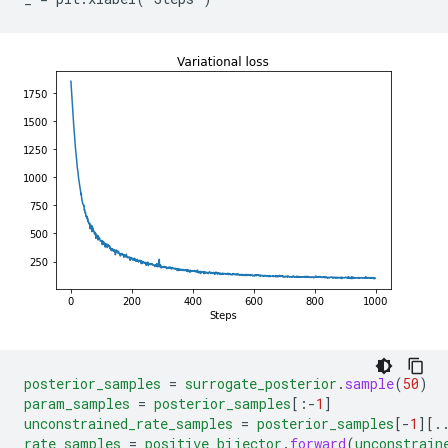
posterior_samples
=
surrogate_posterior
.
sample
(
50
)
param_samples
=
posterior_samples
[
:-
1
]
unconstrained_rate_samples
=
posterior_samples
[
-
1
][.
rate_samples
=
positive_bijector
.
forward
(
unconstrain