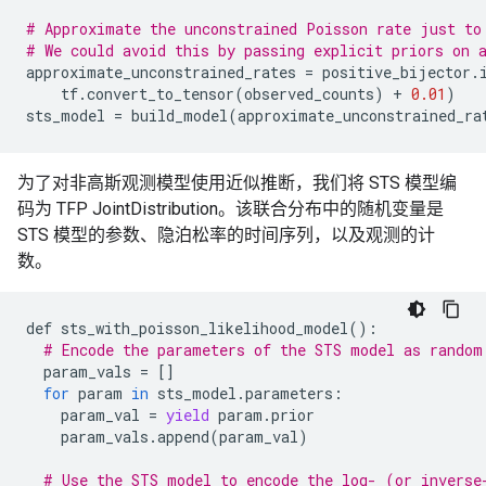
# Approximate the unconstrained Poisson rate just to
# We could avoid this by passing explicit priors on 
approximate_unconstrained_rates
=
positive_bijector
.
tf
.
convert_to_tensor
(
observed_counts
)
+
0.01
)
sts_model
=
build_model
(
approximate_unconstrained_ra
为了对非高斯观测模型使用近似推断，我们将 STS 模型编
码为 TFP JointDistribution。该联合分布中的随机变量是
STS 模型的参数、隐泊松率的时间序列，以及观测的计
数。
def
sts_with_poisson_likelihood_model
():
# Encode the parameters of the STS model as random
param_vals
=
[]
for
param
in
sts_model
.
parameters
:
param_val
=
yield
param
.
prior
param_vals
.
append
(
param_val
)
# Use the STS model to encode the log- (or inverse