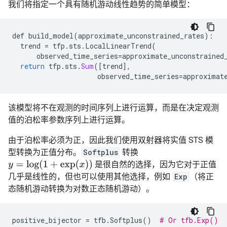
我们将指定一个具有随机游动线性趋势的简单模型：
def
build_model
(
approximate_unconstrained_rates
)
:
trend
=
tfp
.
sts
.
LocalLinearTrend
(
observed_time_series
=
approximate_unconstrained
return
tfp
.
sts
.
Sum
(
[
trend
]
,
observed_time_series
=
approximat
该模型将不在观测的时间序列上进行运算，而是在决定观测
值的泊松率参数序列上进行运算。
由于泊松率必须为正，因此我们使用双射器将实值 STS 模
型转换为正值分布。
Softplus
转换
y
=
log
(
1
+
exp
(
x
)
)
是很自然的选择，因为它对于正值
几乎是线性的，但也可以使用其他选择，例如
Exp
（将正
态随机游动转换为对数正态随机游动）。
positive_bijector
=
tfb
.
Softplus
()
# Or tfb.Exp()