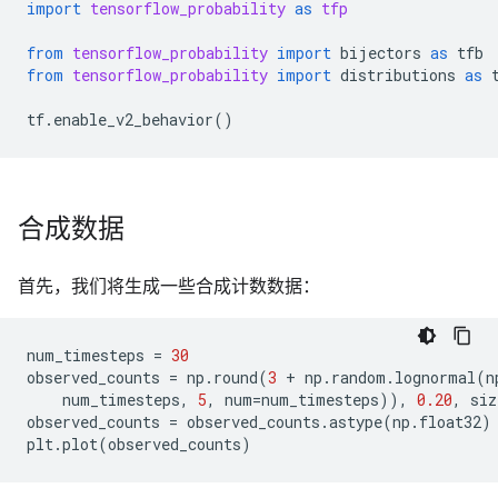
import
tensorflow_probability
as
tfp
from
tensorflow_probability
import
bijectors
as
tfb
from
tensorflow_probability
import
distributions
as
tf
.
enable_v2_behavior
()
合成数据
首先，我们将生成一些合成计数数据：
num_timesteps
=
30
observed_counts
=
np
.
round
(
3
+
np
.
random
.
lognormal
(
n
num_timesteps
,
5
,
num
=
num_timesteps
)),
0.20
,
siz
observed_counts
=
observed_counts
.
astype
(
np
.
float32
)
plt
.
plot
(
observed_counts
)