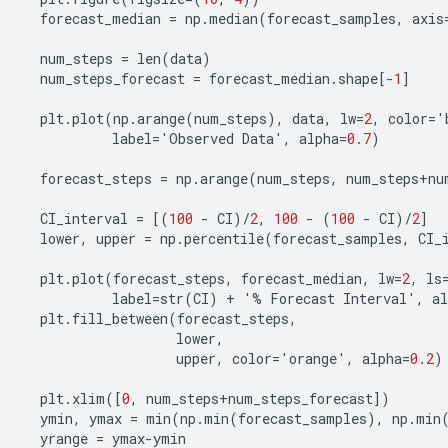
forecast_median
=
np
.
median
(
forecast_samples
,
axis
num_steps
=
len
(
data
)
num_steps_forecast
=
forecast_median
.
shape
[
-
1
]
plt
.
plot
(
np
.
arange
(
num_steps
),
data
,
lw
=
2
,
color
=
'
label
=
'
Observed
Data
'
,
alpha
=
0.7
)
forecast_steps
=
np
.
arange
(
num_steps
,
num_steps
+
nu
CI_interval
=
[(
100
-
CI
)
/
2
,
100
-
(
100
-
CI
)
/
2
]
lower
,
upper
=
np
.
percentile
(
forecast_samples
,
CI_
plt
.
plot
(
forecast_steps
,
forecast_median
,
lw
=
2
,
ls
label
=
str
(
CI
)
+
'
%
Forecast
Interval
'
,
al
plt
.
fill_between
(
forecast_steps
,
lower
,
upper
,
color
=
'
orange
'
,
alpha
=
0.2
)
plt
.
xlim
([
0
,
num_steps
+
num_steps_forecast
])
ymin
,
ymax
=
min
(
np
.
min
(
forecast_samples
),
np
.
min
yrange
=
ymax
-
ymin