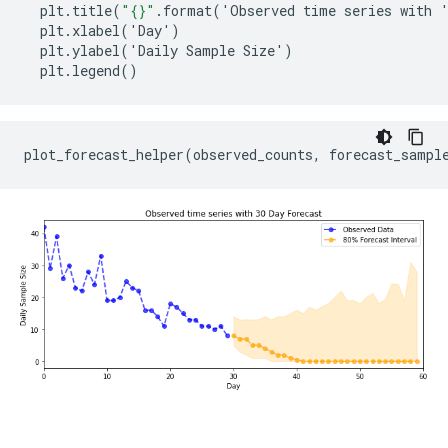
plt
.
title
(
"{}"
.
format
(
'
Observed
time
series
with
plt
.
xlabel
(
'
Day
'
)
plt
.
ylabel
(
'
Daily
Sample
Size
'
)
plt
.
legend
()
plot_forecast_helper
(
observed_counts
,
forecast_sampl