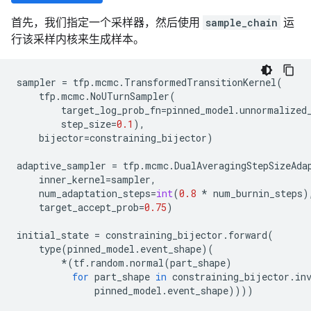
首先，我们指定一个采样器，然后使用
sample_chain
运
行该采样内核来生成样本。
sampler
=
tfp
.
mcmc
.
TransformedTransitionKernel
(
tfp
.
mcmc
.
NoUTurnSampler
(
target_log_prob_fn
=
pinned_model
.
unnormalized
step_size
=
0.1
),
bijector
=
constraining_bijector
)
adaptive_sampler
=
tfp
.
mcmc
.
DualAveragingStepSizeAda
inner_kernel
=
sampler
,
num_adaptation_steps
=
int
(
0.8
*
num_burnin_steps
)
target_accept_prob
=
0.75
)
initial_state
=
constraining_bijector
.
forward
(
type
(
pinned_model
.
event_shape
)(
*
(
tf
.
random
.
normal
(
part_shape
)
for
part_shape
in
constraining_bijector
.
in
pinned_model
.
event_shape
))))