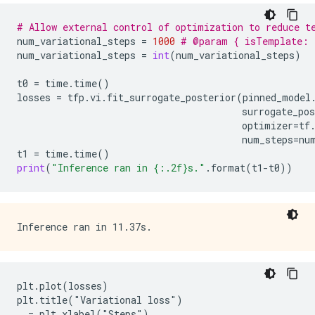
# Allow external control of optimization to reduce t
num_variational_steps
=
1000
# @param { isTemplate: 
num_variational_steps
=
int
(
num_variational_steps
)
t0
=
time
.
time
()
losses
=
tfp
.
vi
.
fit_surrogate_posterior
(
pinned_model
surrogate_pos
optimizer
=
tf
num_steps
=
nu
t1
=
time
.
time
()
print
(
"Inference ran in {:.2f}s."
.
format
(
t1
-
t0
))
plt.plot(losses)

plt.title("Variational loss")
