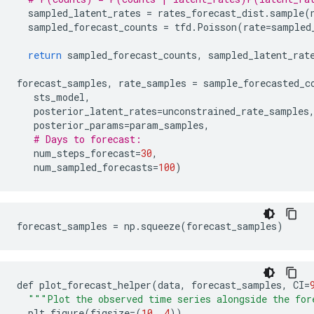
sampled_latent_rates
=
rates_forecast_dist
.
sample
(
sampled_forecast_counts
=
tfd
.
Poisson
(
rate
=
sampled
return
sampled_forecast_counts
,
sampled_latent_rat
forecast_samples
,
rate_samples
=
sample_forecasted_c
sts_model
,
posterior_latent_rates
=
unconstrained_rate_samples
posterior_params
=
param_samples
,
# Days to forecast:
num_steps_forecast
=
30
,
num_sampled_forecasts
=
100
)
def
plot_forecast_helper
(
data
,
forecast_samples
,
CI
=
"""Plot the observed time series alongside the for
plt
.
figure
(
figsize
=(
10
,
4
))