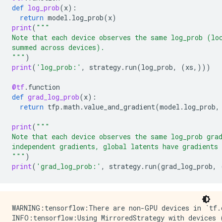
def
log_prob
(
x
):
return
model
.
log_prob
(
x
)
print
(
"""
Note that each device observes the same log_prob (lo
summed across devices).
"""
)
print
(
'log_prob:'
,
strategy
.
run
(
log_prob
,
(
xs
,)))
@tf
.
function
def
grad_log_prob
(
x
):
return
tfp
.
math
.
value_and_gradient
(
model
.
log_prob
,
print
(
"""
Note that each device observes the same log_prob gra
independent gradients, global latents have gradients
"""
)
print
(
'grad_log_prob:'
,
strategy
.
run
(
grad_log_prob
,
WARNING:tensorflow:There are non-GPU devices in `tf.d
INFO:tensorflow:Using MirroredStrategy with devices 