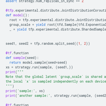
assert
strategy
.
num_replicas_in_sync
==
2
@tfp
.
experimental
.
distribute
.
JointDistributionCorout
def
model
():
root
=
tfp
.
experimental
.
distribute
.
JointDistributi
group_scale
=
yield
root
(
tfd
.
Sample
(
tfd
.
Exponentia
_
=
yield
tfp
.
experimental
.
distribute
.
ShardedSampl
seed1
,
seed2
=
tfp
.
random
.
split_seed
((
1
,
2
))
@tf
.
function
def
sample
(
seed
):
return
model
.
sample
(
seed
=
seed
)
xs
=
strategy
.
run
(
sample
,
(
seed1
,))
print
(
"""
Note that the global latent `group_scale` is shared a
the local `x` is sampled independently on each devic
"""
)
print
(
'sample:'
,
xs
)
print
(
'another sample:'
,
strategy
.
run
(
sample
,
(
seed2
@tf
.
function