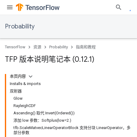
Probability
TensorFlow
资源
Probability
指南和教程
TFP 版本说明笔记本 (0
.
12
.
1)
本页内容
Installs & imports
双射器
Glow
RayleighCDF
Ascending() 取代 Invert(Ordered())
添加 low 参数：Softplus(low=2.)
tfb.ScaleMatvecLinearOperatorBlock 支持分块 LinearOperator，多
部分参数