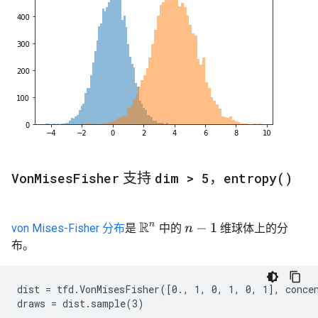
Von
Mises
Fisher
支持
dim > 5
，
entropy(
)
R
n
von Mises-Fisher 分布
是
中的
维球体上的分
n
−
1
布。
dist = tfd.VonMisesFisher([0., 1, 0, 1, 0, 1], concen
draws = dist.sample(3)
