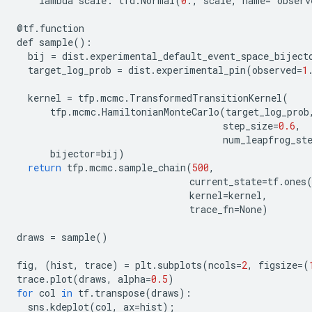
lambda
scale
:
tfd
.
Normal
(
0
.,
scale
,
name
=
'
observ
@
tf
.
function
def
sample
():
bij
=
dist
.
experimental_default_event_space_biject
target_log_prob
=
dist
.
experimental_pin
(
observed
=
1
kernel
=
tfp
.
mcmc
.
TransformedTransitionKernel
(
tfp
.
mcmc
.
HamiltonianMonteCarlo
(
target_log_prob
step_size
=
0.6
,
num_leapfrog_st
bijector
=
bij
)
return
tfp
.
mcmc
.
sample_chain
(
500
,
current_state
=
tf
.
ones
kernel
=
kernel
,
trace_fn
=
None
)
draws
=
sample
()
fig
,
(
hist
,
trace
)
=
plt
.
subplots
(
ncols
=
2
,
figsize
=(
trace
.
plot
(
draws
,
alpha
=
0.5
)
for
col
in
tf
.
transpose
(
draws
):
sns
.
kdeplot
(
col
,
ax
=
hist
);