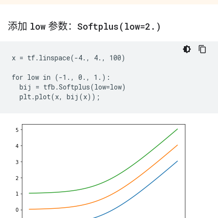
添加
low
参数：
Softplus(
low=2
.
)
x = tf.linspace(-4., 4., 100)

for low in (-1., 0., 1.):

  bij = tfb.Softplus(low=low)
