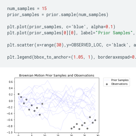
num_samples
=
15
prior_samples
=
prior
.
sample
(
num_samples
)
plt
.
plot
(
prior_samples
,
c
=
'
blue
'
,
alpha
=
0.1
)
plt
.
plot
(
prior_samples
[
0
][
0
],
label
=
"Prior Samples"
,
plt
.
scatter
(
x
=
range
(
30
),
y
=
OBSERVED_LOC
,
c
=
'
black
'
,
a
plt
.
legend
(
bbox_to_anchor
=(
1.05
,
1
),
borderaxespad
=
0