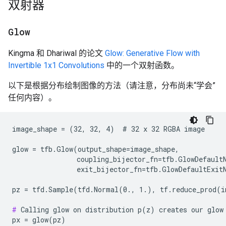
双射器
Glow
Kingma 和 Dhariwal 的论文
Glow: Generative Flow with
Invertible 1x1 Convolutions
中的一个双射函数。
以下是根据分布绘制图像的方法（请注意，分布尚未“学会”
任何内容）。
image_shape = (32, 32, 4)  # 32 x 32 RGBA image

glow = tfb.Glow(output_shape=image_shape,

                coupling_bijector_fn=tfb.GlowDefaultN
                exit_bijector_fn=tfb.GlowDefaultExitN
pz = tfd.Sample(tfd.Normal(0., 1.), tf.reduce_prod(i
#
 Calling glow on distribution p(z) creates our glow 
px = glow(pz)
