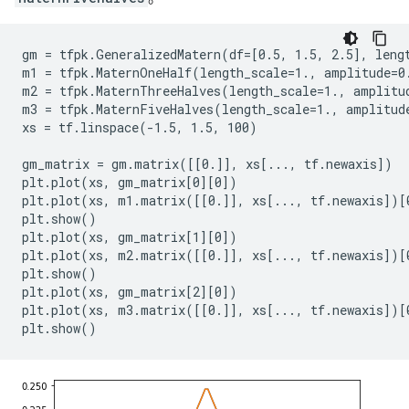
    },

  x=PerReplica:{

      0: <tf.Tensor: shape=(2, 3), dtype=float32, num
gm = tfpk.GeneralizedMatern(df=[0.5, 1.5, 2.5], lengt
    array([[-3.2476294 ,  0.07213175, -0.39536062],

m1 = tfpk.MaternOneHalf(length_scale=1., amplitude=0.
           [-1.2319602 , -0.05505352,  0.06356457]], 
m2 = tfpk.MaternThreeHalves(length_scale=1., amplitud
      1: <tf.Tensor: shape=(2, 3), dtype=float32, num
m3 = tfpk.MaternFiveHalves(length_scale=1., amplitude
    array([[ 5.6028705 ,  0.11919801, -0.48446828],

xs = tf.linspace(-1.5, 1.5, 100)

           [-1.5938259 ,  0.21123725,  0.28979057]], 
    }

gm_matrix = gm.matrix([[0.]], xs[..., tf.newaxis])

)

plt.plot(xs, gm_matrix[0][0])

plt.plot(xs, m1.matrix([[0.]], xs[..., tf.newaxis])[0
Note that each device observes the same log_prob (loc
plt.show()

summed across devices).

plt.plot(xs, gm_matrix[1][0])

plt.plot(xs, m2.matrix([[0.]], xs[..., tf.newaxis])[0
INFO:tensorflow:Reduce to /job:localhost/replica:0/t
plt.show()

log_prob: PerReplica:{

plt.plot(xs, gm_matrix[2][0])

  0: tf.Tensor(-25.05747, shape=(), dtype=float32),

plt.plot(xs, m3.matrix([[0.]], xs[..., tf.newaxis])[0
  1: tf.Tensor(-25.05747, shape=(), dtype=float32)

}

Note that each device observes the same log_prob grad
independent gradients, global latents are aggregated 