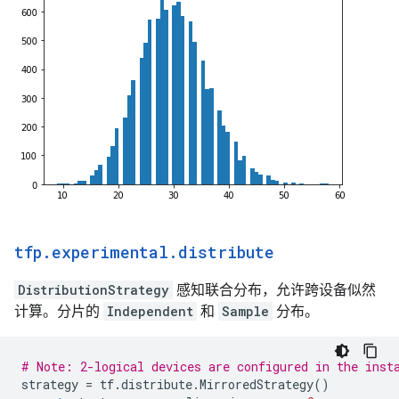
tfp
.
experimental
.
distribute
DistributionStrategy
感知联合分布，允许跨设备似然
计算。分片的
Independent
和
Sample
分布。
# Note: 2-logical devices are configured in the inst
strategy
=
tf
.
distribute
.
MirroredStrategy
()