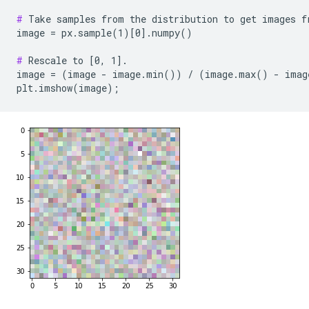
#
 Take samples from the distribution to get images fr
image = px.sample(1)[0].numpy()

#
 Rescale to [0, 1].

image = (image - image.min()) / (image.max() - imag