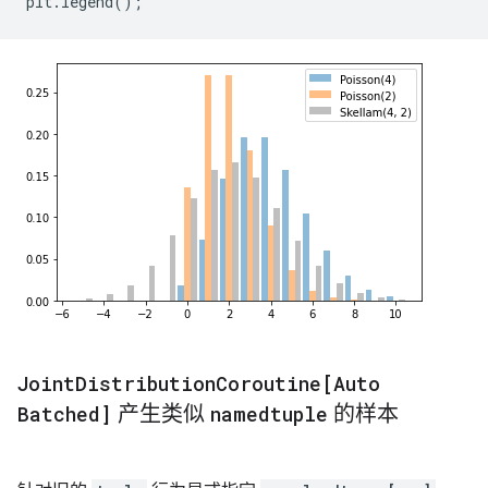
plt
.
legend
();
Joint
Distribution
Coroutine[Auto
Batched]
产生类似
namedtuple
的样本