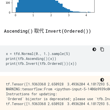
Ascending(
)
取代
Invert(
Ordered(
))
x = tfd.Normal(0., 1.).sample(5)

print(tfb.Ascending()(x))

tf.Tensor([1.9363368 2.650928  3.4936204 4.1817293 5.
WARNING:tensorflow:From <ipython-input-5-1406b9939c0
Instructions for updating:

`Ordered` bijector is deprecated; please use `tfb.Inv