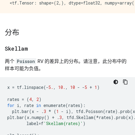
分布
Skellam
两个
Poisson
RV 的差异上的分布。请注意，此分布中的
样本可能为负值。
x
=
tf
.
linspace
(
-
5.
,
10.
,
10
-
-
5
+
1
)
rates
=
(
4
,
2
)
for
i
,
rate
in
enumerate
(
rates
):
plt
.
bar
(
x
-
.
3
*
(
1
-
i
),
tfd
.
Poisson
(
rate
)
.
prob
(
x
plt
.
bar
(
x
.
numpy
()
+
.
3
,
tfd
.
Skellam
(
*
rates
)
.
prob
(
x
)
label
=
f
'Skellam{rates}'
)