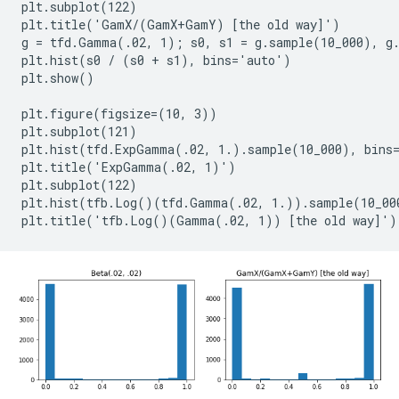
plt.subplot(122)

plt.title('GamX/(GamX+GamY) [the old way]')

g = tfd.Gamma(.02, 1); s0, s1 = g.sample(10_000), g.
plt.hist(s0 / (s0 + s1), bins='auto')

plt.show()

plt.figure(figsize=(10, 3))

plt.subplot(121)

plt.hist(tfd.ExpGamma(.02, 1.).sample(10_000), bins=
plt.title('ExpGamma(.02, 1)')

plt.subplot(122)

plt.hist(tfb.Log()(tfd.Gamma(.02, 1.)).sample(10_000