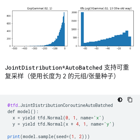
Joint
Distribution*Auto
Batched
支持可重
复采样（使用长度为 2 的元组
/
张量种子）
@tfd
.
JointDistributionCoroutineAutoBatched
def
model
()
:
x
=
yield
tfd
.
Normal
(
0
,
1
,
name
=
'x'
)
y
=
yield
tfd
.
Normal
(
x
+
4
,
1
,
name
=
'y'
)
print
(
model
.
sample
(
seed
=
(
1
,
2
)))