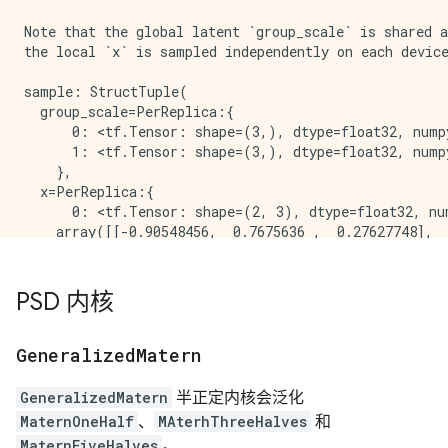
Note that the global latent `group_scale` is shared a
the local `x` is sampled independently on each device
sample: StructTuple(

  group_scale=PerReplica:{

      0: <tf.Tensor: shape=(3,), dtype=float32, numpy
      1: <tf.Tensor: shape=(3,), dtype=float32, numpy
    },

  x=PerReplica:{

      0: <tf.Tensor: shape=(2, 3), dtype=float32, num
    array([[-0.90548456,  0.7675636 ,  0.27627748],

           [-0.3475989 ,  2.0194046 , -1.2531326 ]], 
      1: <tf.Tensor: shape=(2, 3), dtype=float32, num
    array([[ 3.251305  , -0.5790973 ,  0.42745453],

PSD 内核
           [-1.562331  ,  0.3006323 ,  0.635732  ]], 
    }

)

Generalized
Matern
another sample: StructTuple(

  group_scale=PerReplica:{

GeneralizedMatern
半正定内核会泛化
      0: <tf.Tensor: shape=(3,), dtype=float32, numpy
MaternOneHalf
、
MAterhThreeHalves
和
      1: <tf.Tensor: shape=(3,), dtype=float32, numpy
MaternFiveHalves
。