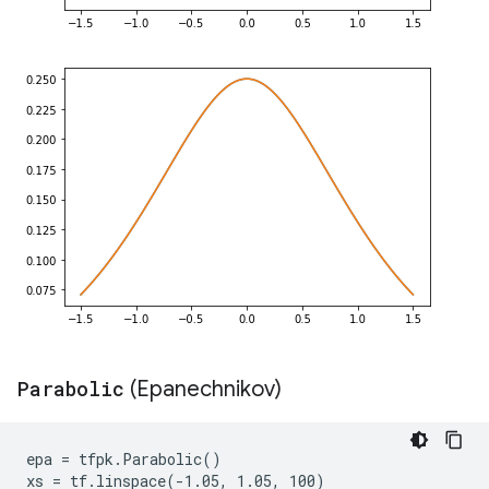
Parabolic
(Epanechnikov)
epa = tfpk.Parabolic()

xs = tf.linspace(-1.05, 1.05, 100)
