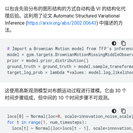
以包含先验分布的图形结构的方式自动构造 VI 的结构化代
理后验。这利用了论文 Automatic Structured Variational
Inference (
https://arxiv.org/abs/2002.00643
) 中描述的方
法。
#
 Import a Brownian Motion model from TFP's inferenc
model = gym.targets.BrownianMotionMissingMiddleObserv
prior = model.prior_distribution()

ground_truth = ground_truth = model.sample_transforma
这使用高斯观测模型对布朗运动过程进行建模。它由 30 个
时间步骤组成，但中间的 10 个时间步骤不可观测。
locs
[
0
]
~
Normal
(
loc
=
0
,
scale
=
innovation_noise_scale
for
t
in
range
(
1
,
num_timesteps
)
:
locs
[
t
]
~
Normal
(
loc
=
locs
[
t - 1
]
,
scale
=
innovation