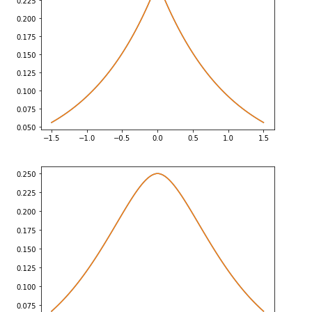
INFO:tensorflow:Reduce to /job:localhost/replica:0/t
INFO:tensorflow:Reduce to /job:localhost/replica:0/t
grad_log_prob: StructTuple(

  group_scale=PerReplica:{

      0: <tf.Tensor: shape=(3,), dtype=float32, numpy
      1: <tf.Tensor: shape=(3,), dtype=float32, numpy
    },

  x=PerReplica:{

      0: <tf.Tensor: shape=(2, 3), dtype=float32, num
    array([[ 0.13035832, -0.5507428 , -0.17820862],

           [ 0.05004217, -1.4489648 ,  0.80831426]], 
      1: <tf.Tensor: shape=(2, 3), dtype=float32, num
    array([[-0.46807498,  0.41551432, -0.27572307],

           [ 0.22492138, -0.21570992, -0.41006932]], 
    }
