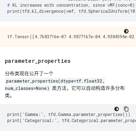
#
 KL increases with concentration, since vMF(conc=0) 
parameter
_
properties
分布类现在公开了一个
parameter_properties(dtype=tf.float32,
num_classes=None)
类方法，它可以自动构造许多分布
类。
print
(
'
Gamma
:
'
,
tfd
.
Gamma
.
parameter_properties
())
print
(
'
Categorical
:
'
,
tfd
.
Categorical
.
parameter_prop