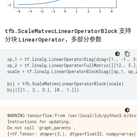
tfb
.
Scale
Matvec
Linear
Operator
Block
支持
分块
Linear
Operator
，多部分参数
op_1 = tf.linalg.LinearOperatorDiag(diag=[1., -1., 3.
op_2 = tf.linalg.LinearOperatorFullMatrix([[12., 5.],
scale = tf.linalg.LinearOperatorBlockDiag([op_1, op_2
bij = tfb.ScaleMatvecLinearOperatorBlock(scale)

WARNING:tensorflow:From /usr/local/lib/python3.6/dis
Instructions for updating:

Do not call `graph_parents`.

[<tf.Tensor: shape=(3,), dtype=float32, numpy=array([