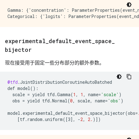
Gamma: {'concentration': ParameterProperties(event_n
experimental
_
default
_
event
_
space
_
bijector
现在接受用于固定一些分布部分的额外参数。
@tfd
.
JointDistributionCoroutineAutoBatched
def
model
()
:
scale
=
yield
tfd
.
Gamma
(
1
,
1
,
name
=
'scale'
)
obs
=
yield
tfd
.
Normal
(
0
,
scale
,
name
=
'obs'
)
model
.
experimental_default_event_space_bijector
(
obs
=
[
tf.random.uniform([3
]
,
-
2
,
2.
)
]
)