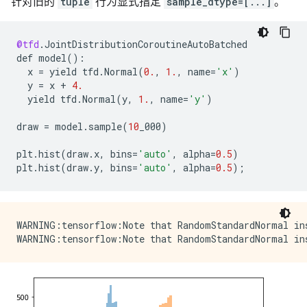
针对旧的
tuple
行为显式指定
sample_dtype=[...]
。
@tfd
.
JointDistributionCoroutineAutoBatched
def
model
()
:
x
=
yield
tfd
.
Normal
(
0.
,
1.
,
name
=
'x'
)
y
=
x
+
4.
yield
tfd
.
Normal
(
y
,
1.
,
name
=
'y'
)
draw
=
model
.
sample
(
10
_000
)
plt
.
hist
(
draw
.
x
,
bins
=
'auto'
,
alpha
=
0.5
)
plt
.
hist
(
draw
.
y
,
bins
=
'auto'
,
alpha
=
0.5
);
WARNING:tensorflow:Note that RandomStandardNormal ins