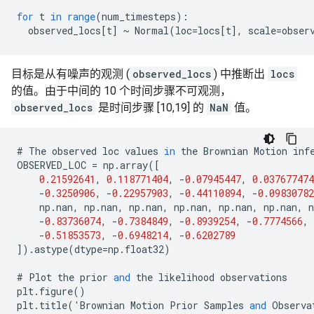
for
t
in
range
(
num_timesteps
)
:
observed_locs
[
t
]
~
Normal
(
loc
=
locs
[
t
]
,
scale
=
obser
目标是从有噪声的观测 (
observed_locs
) 中推断出
locs
的值。由于中间的 10 个时间步骤不可观测，
observed_locs
是时间步骤 [10,19] 的
NaN
值。
#
The
observed
loc
values
in
the
Brownian
Motion
inf
OBSERVED_LOC
=
np
.
array
([
0.21592641
,
0.118771404
,
-
0.07945447
,
0.037677474
-
0.3250906
,
-
0.22957903
,
-
0.44110894
,
-
0.09830782
np
.
nan
,
np
.
nan
,
np
.
nan
,
np
.
nan
,
np
.
nan
,
np
.
nan
,
n
-
0.83736074
,
-
0.7384849
,
-
0.8939254
,
-
0.7774566
,
-
0.51853573
,
-
0.6948214
,
-
0.6202789
]).
astype
(
dtype
=
np
.
float32
)
#
Plot
the
prior
and
the
likelihood
observations
plt
.
figure
()
plt
.
title
(
'
Brownian
Motion
Prior
Samples
and
Observa