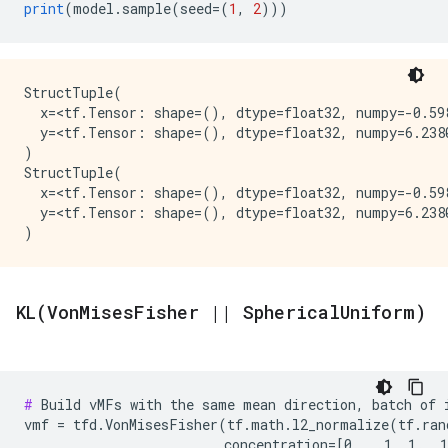
print
(
model
.
sample
(
seed
=
(
1
,
2
)))
StructTuple(

  x=<tf.Tensor: shape=(), dtype=float32, numpy=-0.598
  y=<tf.Tensor: shape=(), dtype=float32, numpy=6.2380
)

StructTuple(

  x=<tf.Tensor: shape=(), dtype=float32, numpy=-0.598
  y=<tf.Tensor: shape=(), dtype=float32, numpy=6.2380
KL(
Von
Mises
Fisher
|
|
Spherical
Uniform)
#
 Build vMFs with the same mean direction, batch of i
vmf = tfd.VonMisesFisher(tf.math.l2_normalize(tf.ran