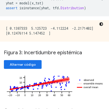
yhat 
=
 model
(
x_tst
)
assert
 isinstance
(
yhat
,
 tfd
.
Distribution
)
[ 0.1387333  5.125723  -4.112224  -2.2171402]

Figura 3: Incertidumbre epistémica
Alternar código