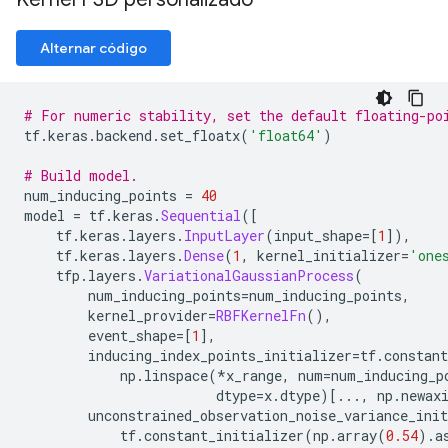
Alternar código
# For numeric stability, set the default floating-po
tf
.
keras
.
backend
.
set_floatx
(
'float64'
)
# Build model.
num_inducing_points 
=
40
model 
=
 tf
.
keras
.
Sequential
([
    tf
.
keras
.
layers
.
InputLayer
(
input_shape
=[
1
]),
    tf
.
keras
.
layers
.
Dense
(
1
,
 kernel_initializer
=
'one
    tfp
.
layers
.
VariationalGaussianProcess
(
        num_inducing_points
=
num_inducing_points
,
        kernel_provider
=
RBFKernelFn
(),
        event_shape
=[
1
],
        inducing_index_points_initializer
=
tf
.
constant
            np
.
linspace
(*
x_range
,
 num
=
num_inducing_p
                        dtype
=
x
.
dtype
)[...,
 np
.
newax
        unconstrained_observation_noise_variance_init
            tf
.
constant_initializer
(
np
.
array
(
0.54
).
a