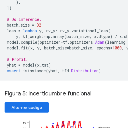
),
])
# Do inference.
batch_size 
=
32
loss 
=
lambda
 y
,
 rv_y
:
 rv_y
.
variational_loss
(
    y
,
 kl_weight
=
np
.
array
(
batch_size
,
 x
.
dtype
)
/
 x
.
s
model
.
compile
(
optimizer
=
tf
.
optimizers
.
Adam
(
learning_
model
.
fit
(
x
,
 y
,
 batch_size
=
batch_size
,
 epochs
=
1000
,
 
# Profit.
yhat 
=
 model
(
x_tst
)
assert
 isinstance
(
yhat
,
 tfd
.
Distribution
)
Figura 5: Incertidumbre funcional
Alternar código