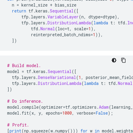
  n 
=
 kernel_size 
+
 bias_size
return
 tf
.
keras
.
Sequential
([
      tfp
.
layers
.
VariableLayer
(
n
,
 dtype
=
dtype
),
      tfp
.
layers
.
DistributionLambda
(
lambda
 t
:
 tfd
.
In
          tfd
.
Normal
(
loc
=
t
,
 scale
=
1
),
          reinterpreted_batch_ndims
=
1
)),
])
# Build model.
model 
=
 tf
.
keras
.
Sequential
([
  tfp
.
layers
.
DenseVariational
(
1
,
 posterior_mean_fiel
  tfp
.
layers
.
DistributionLambda
(
lambda
 t
:
 tfd
.
Normal
])
# Do inference.
model
.
compile
(
optimizer
=
tf
.
optimizers
.
Adam
(
learning_
model
.
fit
(
x
,
 y
,
 epochs
=
1000
,
 verbose
=
False
);
# Profit.
[
print
(
np
.
squeeze
(
w
.
numpy
()))
for
 w 
in
 model
.
weights