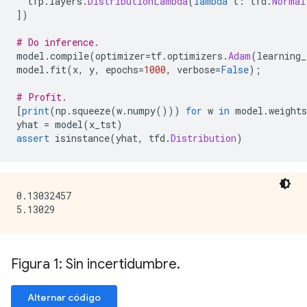
  tfp
.
layers
.
DistributionLambda
(
lambda
 t
:
 tfd
.
Normal
])
# Do inference.
model
.
compile
(
optimizer
=
tf
.
optimizers
.
Adam
(
learning_
model
.
fit
(
x
,
 y
,
 epochs
=
1000
,
 verbose
=
False
);
# Profit.
[
print
(
np
.
squeeze
(
w
.
numpy
()))
for
 w 
in
 model
.
weights
yhat 
=
 model
(
x_tst
)
assert
 isinstance
(
yhat
,
 tfd
.
Distribution
)
0.13032457

Figura 1: Sin incertidumbre
.
Alternar código