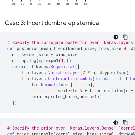
Caso 3: Incertidumbre epistémica
# Specify the surrogate posterior over `keras.layers
def
 posterior_mean_field
(
kernel_size
,
 bias_size
=
0
,
 d
  n 
=
 kernel_size 
+
 bias_size
  c 
=
 np
.
log
(
np
.
expm1
(
1.
))
return
 tf
.
keras
.
Sequential
([
      tfp
.
layers
.
VariableLayer
(
2
*
 n
,
 dtype
=
dtype
),
      tfp
.
layers
.
DistributionLambda
(
lambda
 t
:
 tfd
.
In
          tfd
.
Normal
(
loc
=
t
[...,
:
n
],
                     scale
=
1e-5
+
 tf
.
nn
.
softplus
(
c 
+
          reinterpreted_batch_ndims
=
1
)),
])
# Specify the prior over `keras.layers.Dense` `kerne
def
 prior_trainable
(
kernel_size
,
 bias_size
=
0
,
 dtype
=