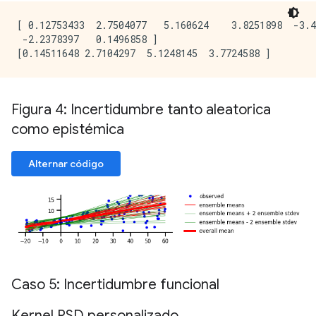
[ 0.12753433  2.7504077   5.160624    3.8251898  -3.4
 -2.2378397   0.1496858 ]

Figura 4: Incertidumbre tanto aleatorica
como epistémica
Alternar código
Caso 5: Incertidumbre funcional
Kernel PSD personalizado