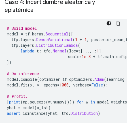
Caso 4: Incertidumbre aleatorica y
epistémica
# Build model.
model 
=
 tf
.
keras
.
Sequential
([
  tfp
.
layers
.
DenseVariational
(
1
+
1
,
 posterior_mean_
  tfp
.
layers
.
DistributionLambda
(
lambda
 t
:
 tfd
.
Normal
(
loc
=
t
[...,
:
1
],
                           scale
=
1e-3
+
 tf
.
math
.
soft
])
# Do inference.
model
.
compile
(
optimizer
=
tf
.
optimizers
.
Adam
(
learning_
model
.
fit
(
x
,
 y
,
 epochs
=
1000
,
 verbose
=
False
);
# Profit.
[
print
(
np
.
squeeze
(
w
.
numpy
()))
for
 w 
in
 model
.
weights
yhat 
=
 model
(
x_tst
)
assert
 isinstance
(
yhat
,
 tfd
.
Distribution
)