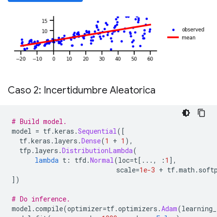
Caso 2: Incertidumbre Aleatorica
# Build model.
model 
=
 tf
.
keras
.
Sequential
([
  tf
.
keras
.
layers
.
Dense
(
1
+
1
),
  tfp
.
layers
.
DistributionLambda
(
lambda
 t
:
 tfd
.
Normal
(
loc
=
t
[...,
:
1
],
                           scale
=
1e-3
+
 tf
.
math
.
soft
])
# Do inference.
model
.
compile
(
optimizer
=
tf
.
optimizers
.
Adam
(
learning_