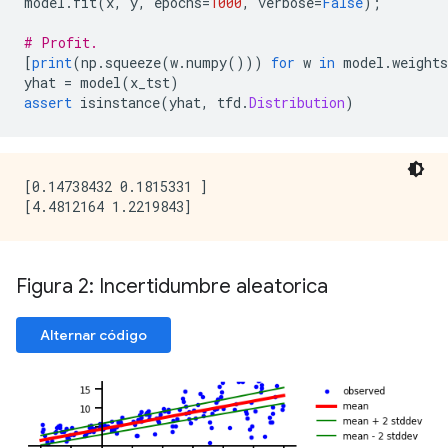
model
.
fit
(
x
,
 y
,
 epochs
=
1000
,
 verbose
=
False
);
# Profit.
[
print
(
np
.
squeeze
(
w
.
numpy
()))
for
 w 
in
 model
.
weights
yhat 
=
 model
(
x_tst
)
assert
 isinstance
(
yhat
,
 tfd
.
Distribution
)
[0.14738432 0.1815331 ]

Figura 2: Incertidumbre aleatorica
Alternar código