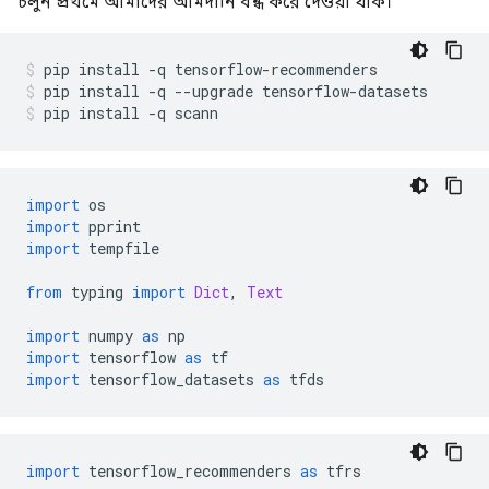
চলুন প্রথমে আমাদের আমদানি বন্ধ করে দেওয়া যাক।
pip install 
-
q tensorflow
-
recommenders
pip install 
-
q 
--
upgrade tensorflow
-
datasets
pip install 
-
q scann
import
 os
import
 pprint
import
 tempfile
from
 typing 
import
Dict
,
Text
import
 numpy 
as
 np
import
 tensorflow 
as
 tf
import
 tensorflow_datasets 
as
 tfds
import
 tensorflow_recommenders 
as
 tfrs