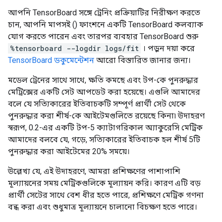
আপনি TensorBoard সঙ্গে ট্রেনিং প্রক্রিয়াটির নিরীক্ষণ করতে
চান, আপনি মাপসই () ফাংশনে একটি TensorBoard কলব্যাক
যোগ করতে পারেন এবং তারপর ব্যবহার TensorBoard শুরু
%tensorboard --logdir logs/fit
। পড়ুন দয়া করে
TensorBoard ডকুমেন্টেশন
আরো বিস্তারিত জানার জন্য।
মডেল ট্রেনের সাথে সাথে, ক্ষতি কমছে এবং টপ-কে পুনরুদ্ধার
মেট্রিক্সের একটি সেট আপডেট করা হয়েছে। এগুলি আমাদের
বলে যে সত্যিকারের ইতিবাচকটি সম্পূর্ণ প্রার্থী সেট থেকে
পুনরুদ্ধার করা শীর্ষ-কে আইটেমগুলিতে রয়েছে কিনা৷ উদাহরণ
স্বরূপ, 0.2-এর একটি টপ-5 ক্যাটাগরিকাল অ্যাকুরেসি মেট্রিক
আমাদের বলবে যে, গড়ে, সত্যিকারের ইতিবাচক হল শীর্ষ 5টি
পুনরুদ্ধার করা আইটেমের 20% সময়ে।
উল্লেখ্য যে, এই উদাহরণে, আমরা প্রশিক্ষণের পাশাপাশি
মূল্যায়নের সময় মেট্রিকগুলিকে মূল্যায়ন করি। কারণ এটি বড়
প্রার্থী সেটের সাথে বেশ ধীর হতে পারে, প্রশিক্ষণে মেট্রিক গণনা
বন্ধ করা এবং শুধুমাত্র মূল্যায়নে চালানো বিচক্ষণ হতে পারে।