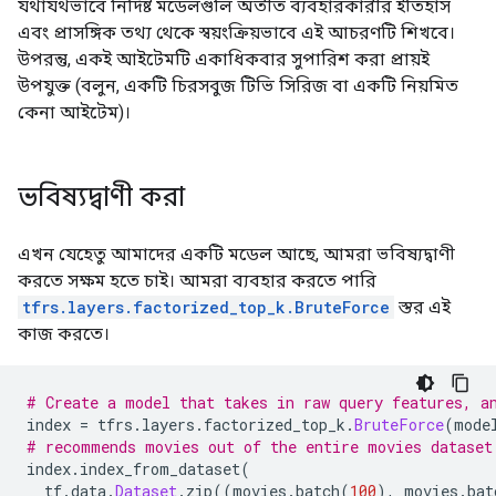
যথাযথভাবে নির্দিষ্ট মডেলগুলি অতীত ব্যবহারকারীর ইতিহাস
এবং প্রাসঙ্গিক তথ্য থেকে স্বয়ংক্রিয়ভাবে এই আচরণটি শিখবে।
উপরন্তু, একই আইটেমটি একাধিকবার সুপারিশ করা প্রায়ই
উপযুক্ত (বলুন, একটি চিরসবুজ টিভি সিরিজ বা একটি নিয়মিত
কেনা আইটেম)।
ভবিষ্যদ্বাণী করা
এখন যেহেতু আমাদের একটি মডেল আছে, আমরা ভবিষ্যদ্বাণী
করতে সক্ষম হতে চাই। আমরা ব্যবহার করতে পারি
tfrs.layers.factorized_top_k.BruteForce
স্তর এই
কাজ করতে।
# Create a model that takes in raw query features, a
index 
=
 tfrs
.
layers
.
factorized_top_k
.
BruteForce
(
mode
# recommends movies out of the entire movies dataset
index
.
index_from_dataset
(
  tf
.
data
.
Dataset
.
zip
((
movies
.
batch
(
100
),
 movies
.
bat