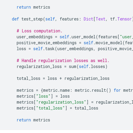
return
 metrics
def
 test_step
(
self
,
 features
:
Dict
[
Text
,
 tf
.
Tensor
# Loss computation.
    user_embeddings 
=
self
.
user_model
(
features
[
"user
    positive_movie_embeddings 
=
self
.
movie_model
(
fea
    loss 
=
self
.
task
(
user_embeddings
,
 positive_movie
# Handle regularization losses as well.
    regularization_loss 
=
 sum
(
self
.
losses
)
    total_loss 
=
 loss 
+
 regularization_loss
    metrics 
=
{
metric
.
name
:
 metric
.
result
()
for
 metr
    metrics
[
"loss"
]
=
 loss
    metrics
[
"regularization_loss"
]
=
 regularization_
    metrics
[
"total_loss"
]
=
 total_loss
return
 metrics