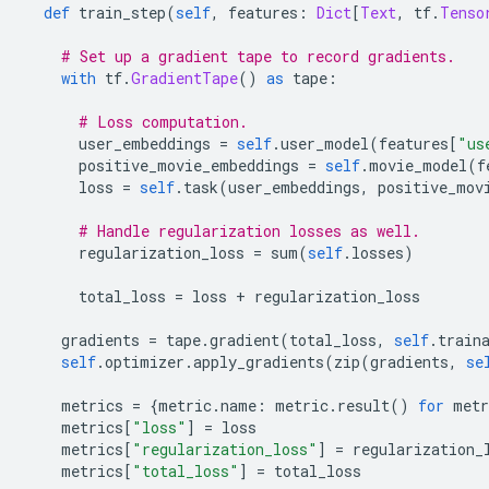
def
 train_step
(
self
,
 features
:
Dict
[
Text
,
 tf
.
Tenso
# Set up a gradient tape to record gradients.
with
 tf
.
GradientTape
()
as
 tape
:
# Loss computation.
      user_embeddings 
=
self
.
user_model
(
features
[
"us
      positive_movie_embeddings 
=
self
.
movie_model
(
f
      loss 
=
self
.
task
(
user_embeddings
,
 positive_mov
# Handle regularization losses as well.
      regularization_loss 
=
 sum
(
self
.
losses
)
      total_loss 
=
 loss 
+
 regularization_loss
    gradients 
=
 tape
.
gradient
(
total_loss
,
self
.
train
self
.
optimizer
.
apply_gradients
(
zip
(
gradients
,
se
    metrics 
=
{
metric
.
name
:
 metric
.
result
()
for
 metr
    metrics
[
"loss"
]
=
 loss
    metrics
[
"regularization_loss"
]
=
 regularization_
    metrics
[
"total_loss"
]
=
 total_loss