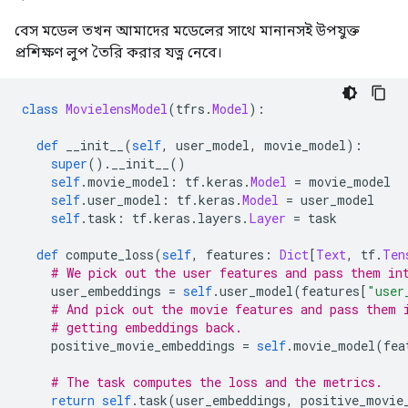
বেস মডেল তখন আমাদের মডেলের সাথে মানানসই উপযুক্ত
প্রশিক্ষণ লুপ তৈরি করার যত্ন নেবে।
class
MovielensModel
(
tfrs
.
Model
):
def
 __init__
(
self
,
 user_model
,
 movie_model
):
super
().
__init__
()
self
.
movie_model
:
 tf
.
keras
.
Model
=
 movie_model
self
.
user_model
:
 tf
.
keras
.
Model
=
 user_model
self
.
task
:
 tf
.
keras
.
layers
.
Layer
=
 task
def
 compute_loss
(
self
,
 features
:
Dict
[
Text
,
 tf
.
Ten
# We pick out the user features and pass them in
    user_embeddings 
=
self
.
user_model
(
features
[
"user
# And pick out the movie features and pass them 
# getting embeddings back.
    positive_movie_embeddings 
=
self
.
movie_model
(
fea
# The task computes the loss and the metrics.
return
self
.
task
(
user_embeddings
,
 positive_movie