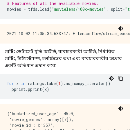
# Features of all the available movies.
movies 
=
 tfds
.
load
(
"movielens/100k-movies"
,
 split
=
"t
রেটিং ডেটাসেট মুভি আইডি, ব্যবহারকারী আইডি, নির্ধারিত
রেটিং, টাইমস্ট্যাম্প, চলচ্চিত্রের তথ্য এবং ব্যবহারকারীর তথ্যের
একটি অভিধান প্রদান করে:
for
 x 
in
 ratings
.
take
(
1
).
as_numpy_iterator
():
  pprint
.
pprint
(
x
)
{'bucketized_user_age': 45.0,

 'movie_genres': array([7]),

 'movie_id': b'357',
