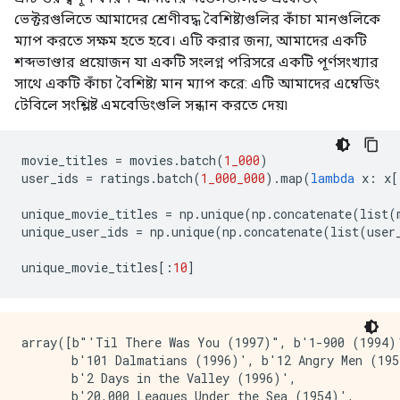
ভেক্টরগুলিতে আমাদের শ্রেণীবদ্ধ বৈশিষ্ট্যগুলির কাঁচা মানগুলিকে
ম্যাপ করতে সক্ষম হতে হবে। এটি করার জন্য, আমাদের একটি
শব্দভাণ্ডার প্রয়োজন যা একটি সংলগ্ন পরিসরে একটি পূর্ণসংখ্যার
সাথে একটি কাঁচা বৈশিষ্ট্য মান ম্যাপ করে: এটি আমাদের এম্বেডিং
টেবিলে সংশ্লিষ্ট এমবেডিংগুলি সন্ধান করতে দেয়৷
movie_titles 
=
 movies
.
batch
(
1_000
)
user_ids 
=
 ratings
.
batch
(
1_000_000
).
map
(
lambda
 x
:
 x
[
unique_movie_titles 
=
 np
.
unique
(
np
.
concatenate
(
list
(
unique_user_ids 
=
 np
.
unique
(
np
.
concatenate
(
list
(
user
unique_movie_titles
[:
10
]
array([b"'Til There Was You (1997)", b'1-900 (1994)'
       b'101 Dalmatians (1996)', b'12 Angry Men (195
       b'2 Days in the Valley (1996)',

       b'20,000 Leagues Under the Sea (1954)',
