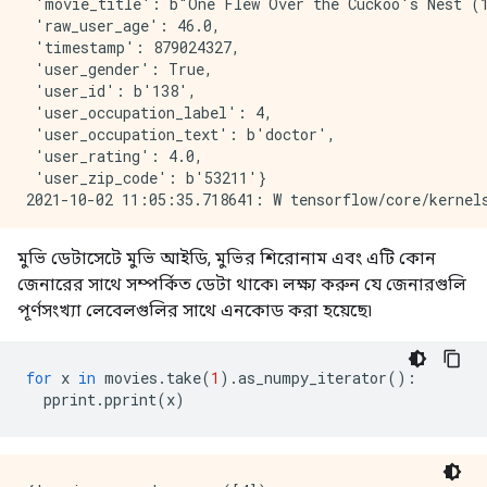
 'movie_title': b"One Flew Over the Cuckoo's Nest (1
 'raw_user_age': 46.0,

 'timestamp': 879024327,

 'user_gender': True,

 'user_id': b'138',

 'user_occupation_label': 4,

 'user_occupation_text': b'doctor',

 'user_rating': 4.0,

 'user_zip_code': b'53211'}

মুভি ডেটাসেটে মুভি আইডি, মুভির শিরোনাম এবং এটি কোন
জেনারের সাথে সম্পর্কিত ডেটা থাকে৷ লক্ষ্য করুন যে জেনারগুলি
পূর্ণসংখ্যা লেবেলগুলির সাথে এনকোড করা হয়েছে৷
for
 x 
in
 movies
.
take
(
1
).
as_numpy_iterator
():
  pprint
.
pprint
(
x
)