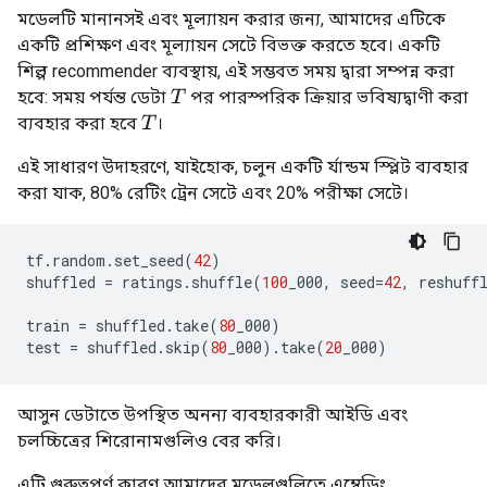
মডেলটি মানানসই এবং মূল্যায়ন করার জন্য, আমাদের এটিকে
একটি প্রশিক্ষণ এবং মূল্যায়ন সেটে বিভক্ত করতে হবে। একটি
শিল্প recommender ব্যবস্থায়, এই সম্ভবত সময় দ্বারা সম্পন্ন করা
হবে: সময় পর্যন্ত ডেটা
পর পারস্পরিক ক্রিয়ার ভবিষ্যদ্বাণী করা
T
ব্যবহার করা হবে
।
T
এই সাধারণ উদাহরণে, যাইহোক, চলুন একটি র্যান্ডম স্প্লিট ব্যবহার
করা যাক, 80% রেটিং ট্রেন সেটে এবং 20% পরীক্ষা সেটে।
tf
.
random
.
set_seed
(
42
)
shuffled 
=
 ratings
.
shuffle
(
100
_000
,
 seed
=
42
,
 reshuff
train 
=
 shuffled
.
take
(
80
_000
)
test 
=
 shuffled
.
skip
(
80
_000
).
take
(
20
_000
)
আসুন ডেটাতে উপস্থিত অনন্য ব্যবহারকারী আইডি এবং
চলচ্চিত্রের শিরোনামগুলিও বের করি।
এটি গুরুত্বপূর্ণ কারণ আমাদের মডেলগুলিতে এম্বেডিং