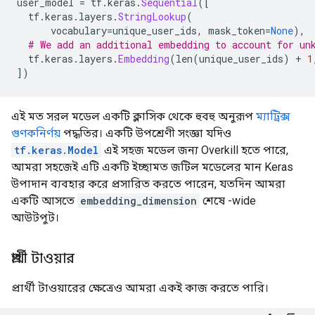
user_model 
=
 tf
.
keras
.
Sequential
([
  tf
.
keras
.
layers
.
StringLookup
(
      vocabulary
=
unique_user_ids
,
 mask_token
=
None
),
# We add an additional embedding to account for un
  tf
.
keras
.
layers
.
Embedding
(
len
(
unique_user_ids
)
+
1
])
এই মত সরল মডেল একটি ক্লাসিক থেকে হুবহু অনুরূপ
ম্যাট্রিক্স
গুণকনির্ণয়
পদ্ধতির। একটি উপশ্রেণী সংজ্ঞা যদিও
tf.keras.Model
এই সহজ মডেল জন্য Overkill হতে পারে,
আমরা সহজেই এটি একটি ইচ্ছামত জটিল মডেলের মান Keras
উপাদান ব্যবহার করে প্রসারিত করতে পারেন, যতদিন আমরা
একটি আসতে
embedding_dimension
শেষে -wide
আউটপুট।
প্রার্থী টাওয়ার
প্রার্থী টাওয়ারের ক্ষেত্রেও আমরা একই কাজ করতে পারি।