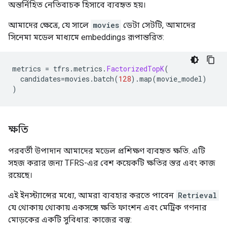
অন্তর্নিহিত নেতিবাচক হিসাবে ব্যবহৃত হয়।
আমাদের ক্ষেত্রে, যে সালে
movies
ডেটা সেটটি, আমাদের
সিনেমা মডেল মাধ্যমে embeddings রূপান্তরিত:
metrics 
=
 tfrs
.
metrics
.
FactorizedTopK
(
  candidates
=
movies
.
batch
(
128
).
map
(
movie_model
)
)
ক্ষতি
পরবর্তী উপাদান আমাদের মডেল প্রশিক্ষণ ব্যবহৃত ক্ষতি. এটি
সহজ করার জন্য TFRS-এর বেশ কয়েকটি ক্ষতির স্তর এবং কাজ
রয়েছে।
এই ইনস্ট্যান্সের মধ্যে, আমরা ব্যবহার করতে পাবেন
Retrieval
যে থোকায় থোকায় একসঙ্গে ক্ষতি ফাংশন এবং মেট্রিক গণনার
মোড়কের একটি সুবিধার: কাজের বস্তু: