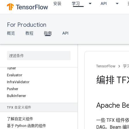
安装
学习
API
本地流水线
TFX 标准组件
For Production
ExampleGen
概览
教程
指南
API
StatisticsGen
Schema
Gen
Example
Validator
转换
Trainer
TensorFlow
学
Tuner
Evaluator
编排 T
Infra
Validator
Pusher
Bulk
Inferrer
Apache B
TFX 自定义组件
了解自定义组件
一些 TFX 组件
基于 Python 函数的组件
DAG。Beam