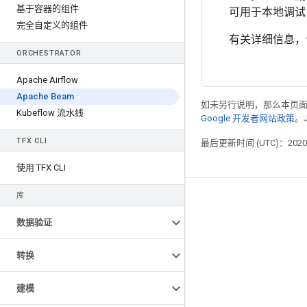
基于容器的组件
可用于本地调试，而
完全自定义的组件
有关详细信息
ORCHESTRATOR
Apache Airflow
Apache Beam
如未另行说明，那么本页
Kubeflow 流水线
Google 开发者网站政策
。
TFX CLI
最后更新时间 (UTC)：2020-
使用 TFX CLI
库
掌握动态
数据验证
博客
GitHub
转换
Twitter
建模
哔哩哔哩