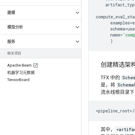
artifact_typ
建模
compute_eval_sta
examples
=
e
模型分析
schema
=
use
name
=
'comp
)
服务
相关项目
创建精选架
Apache Beam
机器学习元数据
TFX 中的
Sche
Tensor
Board
是，将
Schema
流水线根目录下
其中，
<artifa