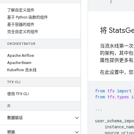
)
了解自定义组件
基于 Python 函数的组件
基于容器的组件
将 Stats
G
完全自定义的组件
ORCHESTRATOR
当流水线第一次运
的架构，其中包含
Apache Airflow
属性提供更多有
Apache Beam
Kubeflow 流水线
在此设置中，您将使
TFX CLI
from
tfx
import
使用 TFX CLI
from
tfx.types
i
库
...
数据验证
user_schema_impo
instance_nam
转换
source_uri
=
u