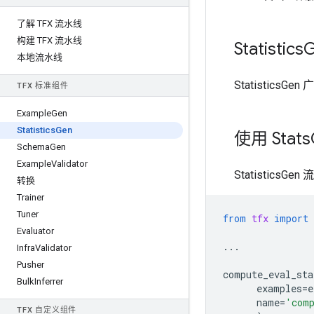
了解 TFX 流水线
构建 TFX 流水线
Statistics
G
本地流水线
StatisticsGe
TFX 标准组件
Example
Gen
Statistics
Gen
使用 Stats
Schema
Gen
Example
Validator
Statisti
转换
Trainer
Tuner
from
tfx
import
Evaluator
...
Infra
Validator
Pusher
compute_eval_sta
Bulk
Inferrer
examples
=
e
name
=
'comp
TFX 自定义组件