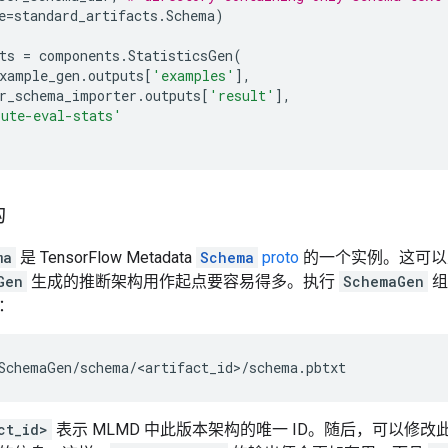
e
=
standard_artifacts
.
Schema
)
ts
=
components
.
StatisticsGen
(
xample_gen
.
outputs
[
'examples'
],
r_schema_importer
.
outputs
[
'result'
],
ute-eval-stats'
构
ma
是 TensorFlow Metadata
Schema
proto
的一个实例。这可以
Gen
生成的推断架构用作起点要容易得多。执行
SchemaGen
组
：
ct_id>
表示 MLMD 中此版本架构的唯一 ID。随后，可以修改此架