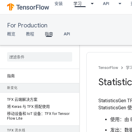
安装
学习
API
For Production
概览
教程
指南
API
TensorFlow
学
指南
Statisti
新变化
TFX 云端解决方案
Statisti
将 Keras 与 TFX 搭配使用
Statistics
移动设备和 Io
T 设备：TFX for Tensor
Flow Lite
使用：由 
发出：数
TFX 流水线