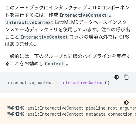
このノートブックにインタラクティブにTFXコンポーネン
トを実行するには、作成
InteractiveContext
。
InteractiveContext
短命MLMDデータベースインスタ
ンスで一時ディレクトリを使用しています。注への呼び出
しこと
InteractiveContext
コラボの環境以外では-OPS
はありません。
一般的には、下のグループと同様のパイプラインを実行す
ることをお勧めし
Context
。
interactive_context 
=
InteractiveContext
()
WARNING:absl:InteractiveContext pipeline_root argumen