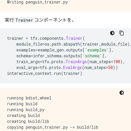
実行
Trainer
コンポーネントを。
trainer 
=
 tfx
.
components
.
Trainer
(
    module_file
=
os
.
path
.
abspath
(
trainer_module_file
)
    examples
=
example_gen
.
outputs
[
'examples'
],
    schema
=
infer_schema
.
outputs
[
'schema'
],
    train_args
=
tfx
.
proto
.
TrainArgs
(
num_steps
=
100
),
    eval_args
=
tfx
.
proto
.
EvalArgs
(
num_steps
=
50
))
interactive_context
.
run
(
trainer
)
running bdist_wheel

running build

running build_py

creating build

creating build/lib

copying penguin_trainer.py -> build/lib
