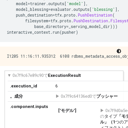
    model
=
trainer
.
outputs
[
'model'
],
    model_blessing
=
evaluator
.
outputs
[
'blessing'
],
    push_destination
=
tfx
.
proto
.
PushDestination
(
        filesystem
=
tfx
.
proto
.
PushDestination
.
Filesys
            base_directory
=
_serving_model_dir
)))
interactive_context
.
run
(
pusher
)