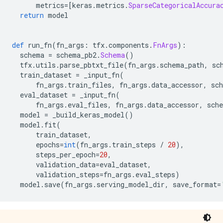
      metrics
=[
keras
.
metrics
.
SparseCategoricalAccura
return
 model
def
 run_fn
(
fn_args
:
 tfx
.
components
.
FnArgs
):
  schema 
=
 schema_pb2
.
Schema
()
  tfx
.
utils
.
parse_pbtxt_file
(
fn_args
.
schema_path
,
 sc
  train_dataset 
=
 _input_fn
(
      fn_args
.
train_files
,
 fn_args
.
data_accessor
,
 sc
  eval_dataset 
=
 _input_fn
(
      fn_args
.
eval_files
,
 fn_args
.
data_accessor
,
 sch
  model 
=
 _build_keras_model
()
  model
.
fit
(
      train_dataset
,
      epochs
=
int
(
fn_args
.
train_steps 
/
20
),
      steps_per_epoch
=
20
,
      validation_data
=
eval_dataset
,
      validation_steps
=
fn_args
.
eval_steps
)
  model
.
save
(
fn_args
.
serving_model_dir
,
 save_format
=