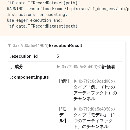
`tf.data.TFRecordDataset(path)`

WARNING:tensorflow:From /tmpfs/src/tf_docs_env/lib/p
Instructions for updating:

Use eager execution and: 
