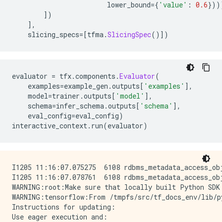
                        lower_bound
={
'value'
:
0.6
}))
])
],
    slicing_specs
=[
tfma
.
SlicingSpec
()])
evaluator 
=
 tfx
.
components
.
Evaluator
(
    examples
=
example_gen
.
outputs
[
'examples'
],
    model
=
trainer
.
outputs
[
'model'
],
    schema
=
infer_schema
.
outputs
[
'schema'
],
    eval_config
=
eval_config
)
interactive_context
.
run
(
evaluator
)
I1205 11:16:07.075275  6108 rdbms_metadata_access_obj
I1205 11:16:07.078761  6108 rdbms_metadata_access_obj
WARNING:root:Make sure that locally built Python SDK 
WARNING:tensorflow:From /tmpfs/src/tf_docs_env/lib/p
Instructions for updating:

Use eager execution and: 
