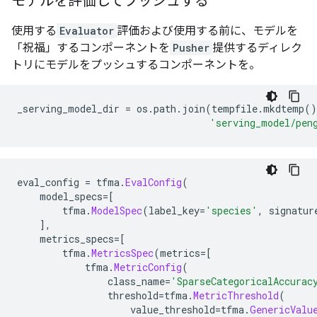
モデルを評価してプッシュする
使用する
Evaluator
評価および使用する前に、モデルを
「祝福」するコンポーネントを
Pusher
提供するディレク
トリにモデルをプッシュするコンポーネントを。
_serving_model_dir 
=
 os
.
path
.
join
(
tempfile
.
mkdtemp
()
'serving_model/pen
eval_config 
=
 tfma
.
EvalConfig
(
    model_specs
=[
        tfma
.
ModelSpec
(
label_key
=
'species'
,
 signatur
],
    metrics_specs
=[
        tfma
.
MetricsSpec
(
metrics
=[
            tfma
.
MetricConfig
(
                class_name
=
'SparseCategoricalAccurac
                threshold
=
tfma
.
MetricThreshold
(
                    value_threshold
=
tfma
.
GenericValu