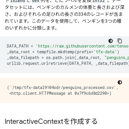
下
island
と
sex
列を、とにラベルを変換
int32
。デー
タセットには、ペンギンのカルメンの体重と長さおよび深
さ、およびそれらの足ひれの長さの334のレコードが含ま
れています。このデータを使用して、ペンギンを3つの種
のいずれかに分類します。
DATA_PATH 
=
'https://raw.githubusercontent.com/tenso
_data_root 
=
 tempfile
.
mkdtemp
(
prefix
=
'tfx-data'
)
_data_filepath 
=
 os
.
path
.
join
(
_data_root
,
"penguins_
urllib
.
request
.
urlretrieve
(
DATA_PATH
,
 _data_filepath
('/tmp/tfx-datal9104odr/penguins_processed.csv',

Interactive
Contextを作成する