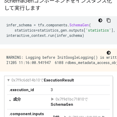
Schema
Genコンポーネントをインスタンス化
して実行します
infer_schema 
=
 tfx
.
components
.
SchemaGen
(
    statistics
=
statistics_gen
.
outputs
[
'statistics'
],
interactive_context
.
run
(
infer_schema
)
WARNING: Logging before InitGoogleLogging() is writte