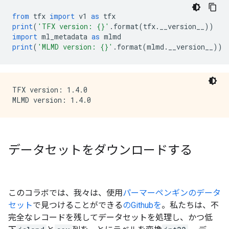
from
 tfx 
import
 v1 
as
 tfx
print
(
'TFX version: {}'
.
format
(
tfx
.
__version__
))
import
 ml_metadata 
as
 mlmd
print
(
'MLMD version: {}'
.
format
(
mlmd
.
__version__
))
TFX version: 1.4.0

データセットをダウンロードする
このコラボでは、我々は、使用
パーマーペンギンのデータ
セット
で見つけることができる
のGithubを
。私たちは、不
完全なレコードを残してデータセットを処理し、かつ低