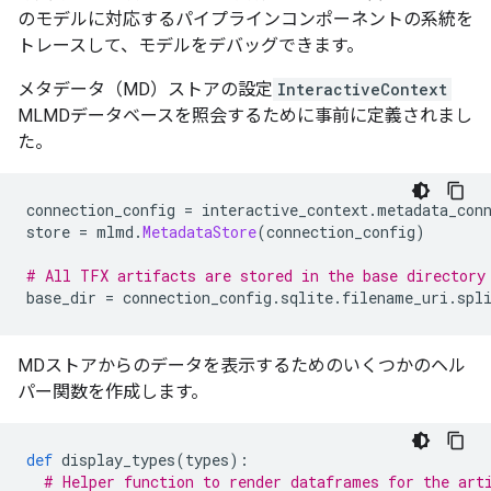
のモデルに対応するパイプラインコンポーネントの系統を
トレースして、モデルをデバッグできます。
メタデータ（MD）ストアの設定
InteractiveContext
MLMDデータベースを照会するために事前に定義されまし
た。
connection_config 
=
 interactive_context
.
metadata_con
store 
=
 mlmd
.
MetadataStore
(
connection_config
)
# All TFX artifacts are stored in the base directory
base_dir 
=
 connection_config
.
sqlite
.
filename_uri
.
spl
MDストアからのデータを表示するためのいくつかのヘル
パー関数を作成します。
def
 display_types
(
types
):
# Helper function to render dataframes for the art