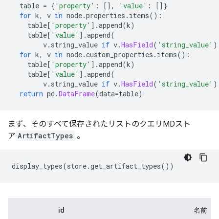
  table 
=
{
'property'
:
[],
'value'
:
[]}
for
 k
,
 v 
in
 node
.
properties
.
items
():
    table
[
'property'
].
append
(
k
)
    table
[
'value'
].
append
(
        v
.
string_value 
if
 v
.
HasField
(
'string_value'
)
for
 k
,
 v 
in
 node
.
custom_properties
.
items
():
    table
[
'property'
].
append
(
k
)
    table
[
'value'
].
append
(
        v
.
string_value 
if
 v
.
HasField
(
'string_value'
)
return
 pd
.
DataFrame
(
data
=
table
)
まず、そのすべて保存されたリストのクエリMDスト
ア
ArtifactTypes
。
display_types
(
store
.
get_artifact_types
())