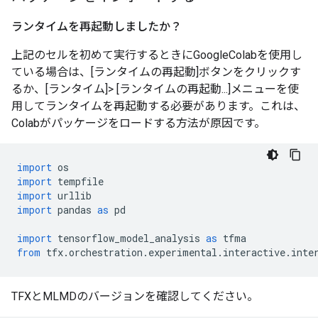
ランタイムを再起動しましたか？
上記のセルを初めて実行するときにGoogleColabを使用し
ている場合は、[ランタイムの再起動]ボタンをクリックす
るか、[ランタイム]> [ランタイムの再起動...]メニューを使
用してランタイムを再起動する必要があります。これは、
Colabがパッケージをロードする方法が原因です。
import
 os
import
 tempfile
import
 urllib
import
 pandas 
as
 pd
import
 tensorflow_model_analysis 
as
 tfma
from
 tfx
.
orchestration
.
experimental
.
interactive
.
inte
TFXとMLMDのバージョンを確認してください。