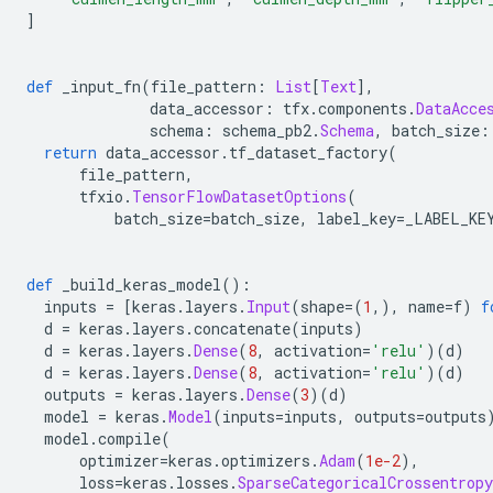
]
def
 _input_fn
(
file_pattern
:
List
[
Text
],
              data_accessor
:
 tfx
.
components
.
DataAcce
              schema
:
 schema_pb2
.
Schema
,
 batch_size
:
return
 data_accessor
.
tf_dataset_factory
(
      file_pattern
,
      tfxio
.
TensorFlowDatasetOptions
(
          batch_size
=
batch_size
,
 label_key
=
_LABEL_KE
def
 _build_keras_model
():
  inputs 
=
[
keras
.
layers
.
Input
(
shape
=(
1
,),
 name
=
f
)
f
  d 
=
 keras
.
layers
.
concatenate
(
inputs
)
  d 
=
 keras
.
layers
.
Dense
(
8
,
 activation
=
'relu'
)(
d
)
  d 
=
 keras
.
layers
.
Dense
(
8
,
 activation
=
'relu'
)(
d
)
  outputs 
=
 keras
.
layers
.
Dense
(
3
)(
d
)
  model 
=
 keras
.
Model
(
inputs
=
inputs
,
 outputs
=
outputs
  model
.
compile
(
      optimizer
=
keras
.
optimizers
.
Adam
(
1e-2
),
      loss
=
keras
.
losses
.
SparseCategoricalCrossentropy