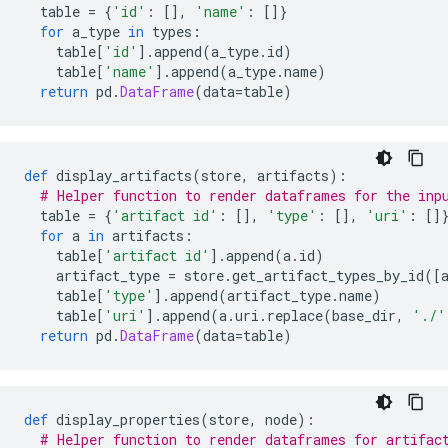
  table 
=
{
'id'
:
[],
'name'
:
[]}
for
 a_type 
in
 types
:
    table
[
'id'
].
append
(
a_type
.
id
)
    table
[
'name'
].
append
(
a_type
.
name
)
return
 pd
.
DataFrame
(
data
=
table
)
def
 display_artifacts
(
store
,
 artifacts
):
# Helper function to render dataframes for the inp
  table 
=
{
'artifact id'
:
[],
'type'
:
[],
'uri'
:
[]
for
 a 
in
 artifacts
:
    table
[
'artifact id'
].
append
(
a
.
id
)
    artifact_type 
=
 store
.
get_artifact_types_by_id
([
    table
[
'type'
].
append
(
artifact_type
.
name
)
    table
[
'uri'
].
append
(
a
.
uri
.
replace
(
base_dir
,
'./'
return
 pd
.
DataFrame
(
data
=
table
)
def
 display_properties
(
store
,
 node
):
# Helper function to render dataframes for artifac