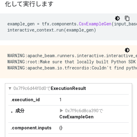
化して実行します
example_gen 
=
 tfx
.
components
.
CsvExampleGen
(
input_bas
interactive_context
.
run
(
example_gen
)
WARNING:apache_beam.runners.interactive.interactive_
WARNING:root:Make sure that locally built Python SDK 