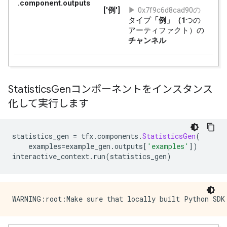
Statistics
Genコンポーネントをインスタンス
化して実行します
statistics_gen 
=
 tfx
.
components
.
StatisticsGen
(
    examples
=
example_gen
.
outputs
[
'examples'
])
interactive_context
.
run
(
statistics_gen
)