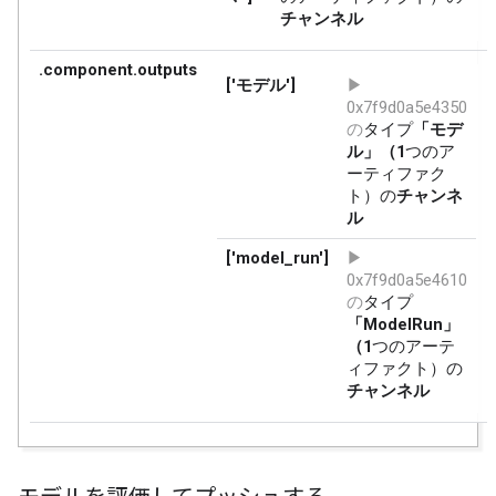
/tmpfs/src/tf_docs_env/lib/python3.7/site-packages/se
  setuptools.SetuptoolsDeprecationWarning,

listing git files failed - pretending there aren't an
I1205 11:16:01.389324  6108 rdbms_metadata_access_obj
I1205 11:16:01.392832  6108 rdbms_metadata_access_obj
Processing /tmp/tfx-interactive-2021-12-05T11_15_56.2
Installing collected packages: tfx-user-code-Trainer

Successfully installed tfx-user-code-Trainer-0.0+fef7
Epoch 1/5

20/20 [==============================] - 1s 11ms/step
Epoch 2/5

20/20 [==============================] - 0s 6ms/step 
Epoch 3/5

20/20 [==============================] - 0s 6ms/step 
Epoch 4/5

20/20 [==============================] - 0s 6ms/step 
Epoch 5/5

20/20 [==============================] - 0s 6ms/step 
2021-12-05 11:16:06.493168: W tensorflow/python/util/
INFO:tensorflow:Assets written to: /tmp/tfx-interact