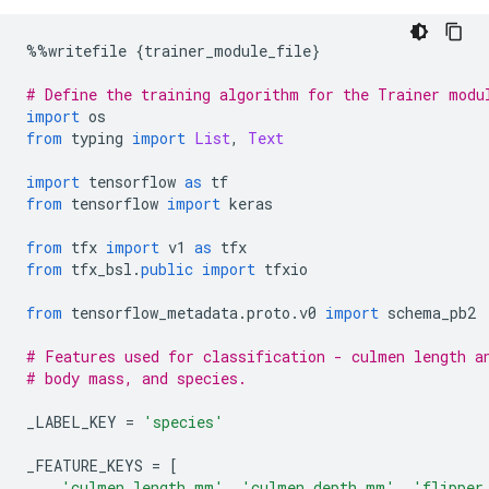
%%
writefile 
{
trainer_module_file
}
# Define the training algorithm for the Trainer modu
import
 os
from
 typing 
import
List
,
Text
import
 tensorflow 
as
 tf
from
 tensorflow 
import
 keras
from
 tfx 
import
 v1 
as
 tfx
from
 tfx_bsl
.
public
import
 tfxio
from
 tensorflow_metadata
.
proto
.
v0 
import
 schema_pb2
# Features used for classification - culmen length a
# body mass, and species.
_LABEL_KEY 
=
'species'
_FEATURE_KEYS 
=
[
'culmen_length_mm'
,
'culmen_depth_mm'
,
'flipper