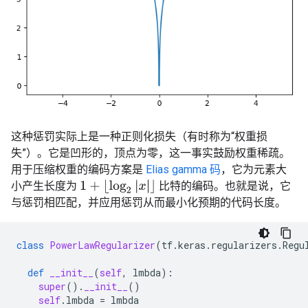
这种惩罚实际上是一种正则化损失（有时称为“权重损
失”）。它是凹形的，顶点为零，这一事实鼓励权重稀疏。
用于压缩权重的编码方案是
Elias gamma 码
，它为元素大
1
+
⌊
log
2
|
x
|
⌋
小产生长度为
比特的编码。也就是说，它
与惩罚相匹配，并应用惩罚从而最小化预期的代码长度。
class
PowerLawRegularizer
(
tf
.
keras
.
regularizers
.
Regu
def
__init__
(
self
,
lmbda
):
super
()
.
__init__
()
self
.
lmbda
=
lmbda