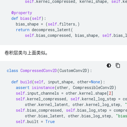
self
.
kernel_compressed
,
kernel_shape
,
self
.
k
@property
def
bias
(
self
):
bias_shape
=
(
self
.
filters
,)
return
decompress_latent
(
self
.
bias_compressed
,
bias_shape
,
self
.
bias_
卷积层类与上面类似。
class
CompressedConv2D
(
CustomConv2D
):
def
build
(
self
,
input_shape
,
other
=
None
):
assert
isinstance
(
other
,
CompressibleConv2D
)
self
.
input_channels
=
other
.
kernel
.
shape
[
2
]
self
.
kernel_compressed
,
self
.
kernel_log_step
=
c
other
.
kernel_latent
,
other
.
kernel_log_step
,
self
.
bias_compressed
,
self
.
bias_log_step
=
compr
other
.
bias_latent
,
other
.
bias_log_step
,
"bia
self
.
built
=
True