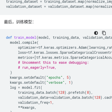
training_dataset
=
training_dataset
.
map
(
normalize_im
validation_dataset
=
validation_dataset
.
map
(
normaliz
最后，训练模型：
def
train_model
(
model
,
training_data
,
validation_dat
model
.
compile
(
optimizer
=
tf
.
keras
.
optimizers
.
Adam
(
learning_ra
loss
=
tf
.
keras
.
losses
.
SparseCategoricalCrossentr
metrics
=
[
tf
.
keras
.
metrics
.
SparseCategoricalAcc
# Uncomment this to ease debugging:
# run_eagerly=True,
)
kwargs
.
setdefault
(
"epochs"
,
5
)
kwargs
.
setdefault
(
"verbose"
,
1
)
log
=
model
.
fit
(
training_data
.
batch
(
128
)
.
prefetch
(
8
),
validation_data
=
validation_data
.
batch
(
128
)
.
cac
validation_freq
=
1
,
**
kwargs
,