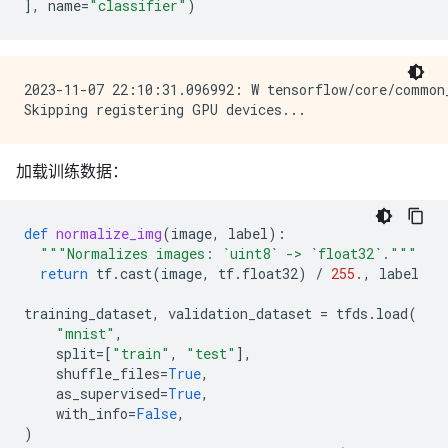
],
name
=
"classifier"
)
2023-11-07 22:10:31.096992: W tensorflow/core/common
加载训练数据：
def
normalize_img
(
image
,
label
):
"""Normalizes images: `uint8` -> `float32`."""
return
tf
.
cast
(
image
,
tf
.
float32
)
/
255.
,
label
training_dataset
,
validation_dataset
=
tfds
.
load
(
"mnist"
,
split
=
[
"train"
,
"test"
],
shuffle_files
=
True
,
as_supervised
=
True
,
with_info
=
False
,
)