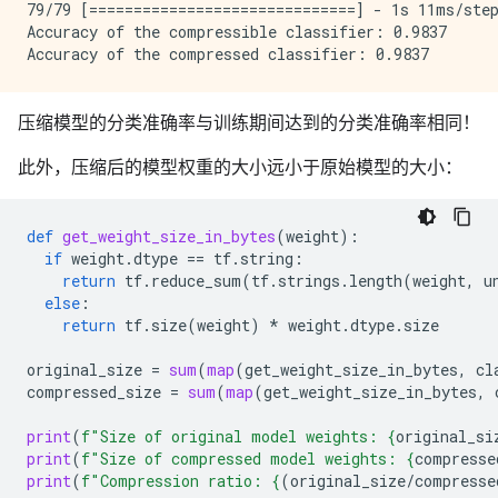
79/79 [==============================] - 1s 11ms/step
Accuracy of the compressible classifier: 0.9837

压缩模型的分类准确率与训练期间达到的分类准确率相同！
此外，压缩后的模型权重的大小远小于原始模型的大小：
def
get_weight_size_in_bytes
(
weight
):
if
weight
.
dtype
==
tf
.
string
:
return
tf
.
reduce_sum
(
tf
.
strings
.
length
(
weight
,
u
else
:
return
tf
.
size
(
weight
)
*
weight
.
dtype
.
size
original_size
=
sum
(
map
(
get_weight_size_in_bytes
,
cl
compressed_size
=
sum
(
map
(
get_weight_size_in_bytes
,
print
(
f
"Size of original model weights: 
{
original_si
print
(
f
"Size of compressed model weights: 
{
compresse
print
(
f
"Compression ratio: 
{
(
original_size
/
compresse