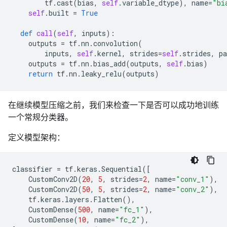
tf
.
cast
(
bias
,
self
.
variable_dtype
),
name
=
"bi
self
.
built
=
True
def
call
(
self
,
inputs
):
outputs
=
tf
.
nn
.
convolution
(
inputs
,
self
.
kernel
,
strides
=
self
.
strides
,
pa
outputs
=
tf
.
nn
.
bias_add
(
outputs
,
self
.
bias
)
return
tf
.
nn
.
leaky_relu
(
outputs
)
在继续模型压缩之前，我们来检查一下是否可以成功地训练
一个常规分类器。
定义模型架构：
classifier
=
tf
.
keras
.
Sequential
([
CustomConv2D
(
20
,
5
,
strides
=
2
,
name
=
"conv_1"
),
CustomConv2D
(
50
,
5
,
strides
=
2
,
name
=
"conv_2"
),
tf
.
keras
.
layers
.
Flatten
(),
CustomDense
(
500
,
name
=
"fc_1"
),
CustomDense
(
10
,
name
=
"fc_2"
),