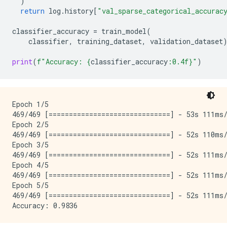
)
return
log
.
history
[
"val_sparse_categorical_accurac
classifier_accuracy
=
train_model
(
classifier
,
training_dataset
,
validation_dataset
print
(
f
"Accuracy: 
{
classifier_accuracy
:
0.4f
}
"
)
Epoch 1/5

469/469 [==============================] - 53s 111ms/
Epoch 2/5

469/469 [==============================] - 52s 110ms/
Epoch 3/5

469/469 [==============================] - 52s 111ms/
Epoch 4/5

469/469 [==============================] - 52s 111ms/
Epoch 5/5

469/469 [==============================] - 52s 111ms/