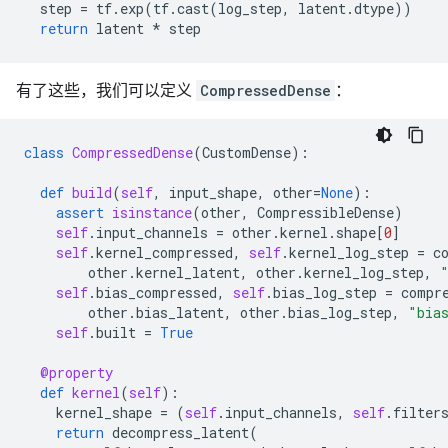
step
=
tf
.
exp
(
tf
.
cast
(
log_step
,
latent
.
dtype
))
return
latent
*
step
有了这些，我们可以定义
CompressedDense
：
class
CompressedDense
(
CustomDense
):
def
build
(
self
,
input_shape
,
other
=
None
):
assert
isinstance
(
other
,
CompressibleDense
)
self
.
input_channels
=
other
.
kernel
.
shape
[
0
]
self
.
kernel_compressed
,
self
.
kernel_log_step
=
c
other
.
kernel_latent
,
other
.
kernel_log_step
,
self
.
bias_compressed
,
self
.
bias_log_step
=
compr
other
.
bias_latent
,
other
.
bias_log_step
,
"bia
self
.
built
=
True
@property
def
kernel
(
self
):
kernel_shape
=
(
self
.
input_channels
,
self
.
filter
return
decompress_latent
(