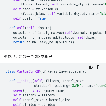
tf
.
cast
(
kernel
,
self
.
variable_dtype
),
name
=
"
self
.
bias
=
tf
.
Variable
(
tf
.
cast
(
bias
,
self
.
variable_dtype
),
name
=
"bi
self
.
built
=
True
def
call
(
self
,
inputs
):
outputs
=
tf
.
linalg
.
matvec
(
self
.
kernel
,
inputs
,
outputs
=
tf
.
nn
.
bias_add
(
outputs
,
self
.
bias
)
return
tf
.
nn
.
leaky_relu
(
outputs
)
类似地，定义一个 2D 卷积层：
class
CustomConv2D
(
tf
.
keras
.
layers
.
Layer
):
def
__init__
(
self
,
filters
,
kernel_size
,
strides
=
1
,
padding
=
"SAME"
,
name
=
"conv
super
()
.
__init__
(
name
=
name
)
self
.
filters
=
filters
self
.
kernel_size
=
kernel_size
self
.
strides
=
strides