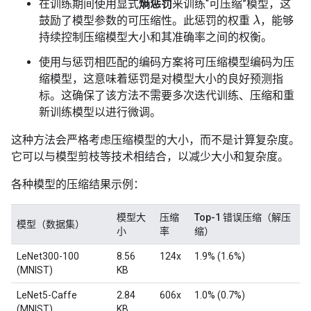
在训练期间使用显式
熵惩罚
来训练“可压缩”模型，这
鼓励了模型参数的可压缩性。此惩罚的权重
，能够
λ
持续控制压缩模型大小和其准确率之间的权衡。
使用与惩罚相匹配的编码方案将可压缩模型编码为压
缩模型，这意味着惩罚是对模型大小的良好预测指
标。这确保了该方法不需要多次迭代训练、压缩和重
新训练模型以进行微调。
这种方法会严格考虑压缩模型的大小，而不是计算复杂度。
它可以与模型剪枝等技术相结合，以减少大小和复杂度。
各种模型的压缩结果示例：
模型大
压缩
Top-1 错误压缩（解压
模型（数据集）
小
率
缩）
LeNet300-100
8.56
124x
1.9% (1.6%)
(MNIST)
KB
LeNet5-Caffe
2.84
606x
1.0% (0.7%)
(MNIST)
KB