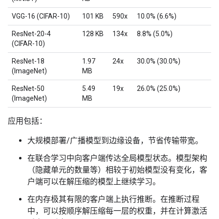
VGG-16 (CIFAR-10)
101 KB
590x
10.0% (6.6%)
ResNet-20-4
128 KB
134x
8.8% (5.0%)
(CIFAR-10)
ResNet-18
1.97
24x
30.0% (30.0%)
(ImageNet)
MB
ResNet-50
5.49
19x
26.0% (25.0%)
(ImageNet)
MB
应用包括：
大规模部署/广播模型到边缘设备，节省传输带宽。
在联合学习中向客户端传达全局模型状态。模型架构
（隐藏单元的数量等）相较于初始模型没有变化，客
户端可以在解压缩的模型上继续学习。
在内存极其有限的客户端上执行推断。在推断过程
中，可以按顺序解压缩每一层的权重，并在计算激活