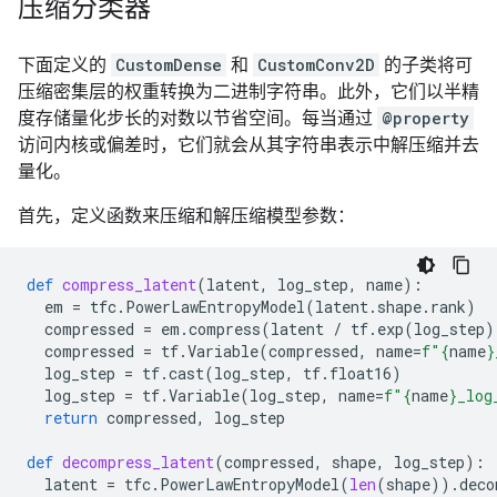
压缩分类器
下面定义的
CustomDense
和
CustomConv2D
的子类将可
压缩密集层的权重转换为二进制字符串。此外，它们以半精
度存储量化步长的对数以节省空间。每当通过
@property
访问内核或偏差时，它们就会从其字符串表示中解压缩并去
量化。
首先，定义函数来压缩和解压缩模型参数：
def
compress_latent
(
latent
,
log_step
,
name
):
em
=
tfc
.
PowerLawEntropyModel
(
latent
.
shape
.
rank
)
compressed
=
em
.
compress
(
latent
/
tf
.
exp
(
log_step
)
compressed
=
tf
.
Variable
(
compressed
,
name
=
f
"
{
name
}
log_step
=
tf
.
cast
(
log_step
,
tf
.
float16
)
log_step
=
tf
.
Variable
(
log_step
,
name
=
f
"
{
name
}
_log
return
compressed
,
log_step
def
decompress_latent
(
compressed
,
shape
,
log_step
):
latent
=
tfc
.
PowerLawEntropyModel
(
len
(
shape
))
.
deco