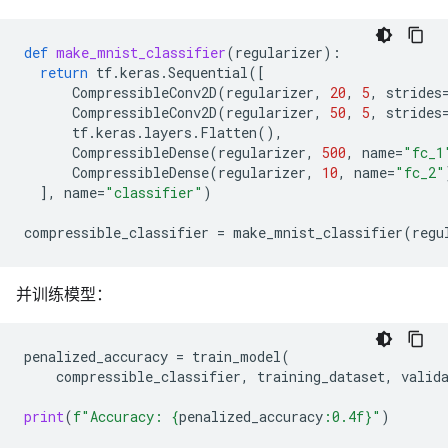
def
make_mnist_classifier
(
regularizer
):
return
tf
.
keras
.
Sequential
([
CompressibleConv2D
(
regularizer
,
20
,
5
,
strides
CompressibleConv2D
(
regularizer
,
50
,
5
,
strides
tf
.
keras
.
layers
.
Flatten
(),
CompressibleDense
(
regularizer
,
500
,
name
=
"fc_1
CompressibleDense
(
regularizer
,
10
,
name
=
"fc_2"
],
name
=
"classifier"
)
compressible_classifier
=
make_mnist_classifier
(
regu
并训练模型：
penalized_accuracy
=
train_model
(
compressible_classifier
,
training_dataset
,
valid
print
(
f
"Accuracy: 
{
penalized_accuracy
:
0.4f
}
"
)