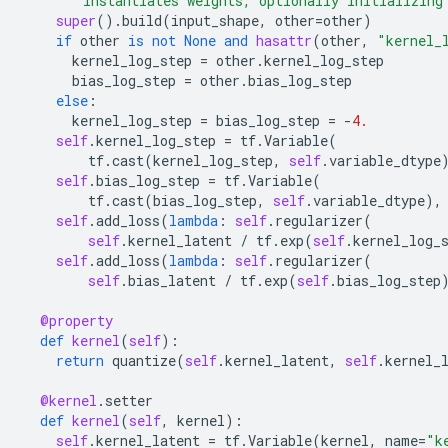
"""Instantiates weights, optionally initializing
super
()
.
build
(
input_shape
,
other
=
other
)
if
other
is
not
None
and
hasattr
(
other
,
"kernel_
kernel_log_step
=
other
.
kernel_log_step
bias_log_step
=
other
.
bias_log_step
else
:
kernel_log_step
=
bias_log_step
=
-
4.
self
.
kernel_log_step
=
tf
.
Variable
(
tf
.
cast
(
kernel_log_step
,
self
.
variable_dtype
self
.
bias_log_step
=
tf
.
Variable
(
tf
.
cast
(
bias_log_step
,
self
.
variable_dtype
),
self
.
add_loss
(
lambda
:
self
.
regularizer
(
self
.
kernel_latent
/
tf
.
exp
(
self
.
kernel_log_
self
.
add_loss
(
lambda
:
self
.
regularizer
(
self
.
bias_latent
/
tf
.
exp
(
self
.
bias_log_step
@property
def
kernel
(
self
):
return
quantize
(
self
.
kernel_latent
,
self
.
kernel_
@kernel
.
setter
def
kernel
(
self
,
kernel
):
self
.
kernel_latent
=
tf
.
Variable
(
kernel
,
name
=
"k