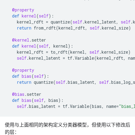
@property
def
kernel
(
self
):
kernel_rdft
=
quantize
(
self
.
kernel_latent
,
self
.
return
from_rdft
(
kernel_rdft
,
self
.
kernel_size
)
@kernel
.
setter
def
kernel
(
self
,
kernel
):
kernel_rdft
=
to_rdft
(
kernel
,
self
.
kernel_size
)
self
.
kernel_latent
=
tf
.
Variable
(
kernel_rdft
,
na
@property
def
bias
(
self
):
return
quantize
(
self
.
bias_latent
,
self
.
bias_log_
@bias
.
setter
def
bias
(
self
,
bias
):
self
.
bias_latent
=
tf
.
Variable
(
bias
,
name
=
"bias_
使用与上面相同的架构定义分类器模型，但使用以下修改后
的层：