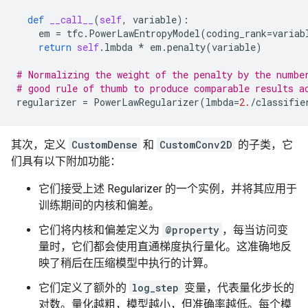
def
__call__
(
self
,
variable
):
em
=
tfc
.
PowerLawEntropyModel
(
coding_rank
=
variab
return
self
.
lmbda
*
em
.
penalty
(
variable
)
# Normalizing the weight of the penalty by the numbe
# good rule of thumb to produce comparable results a
regularizer
=
PowerLawRegularizer
(
lmbda
=
2.
/
classifie
其次，定义
CustomDense
和
CustomConv2D
的子类，它
们具有以下附加功能：
它们接受上述 Regularizer 的一个实例，并将其应用于
训练期间的内核和偏差。
它们将内核和偏差定义为
@property
，每当访问变
量时，它们都会使用直通梯度执行量化。这准确地反
映了稍后在压缩模型中执行的计算。
它们定义了额外的
log_step
变量，代表量化步长的
对数。量化越粗，模型越小，但准确率越低。每个模