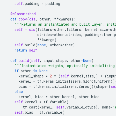
self
.
padding
=
padding
@classmethod
def
copy
(
cls
,
other
,
**
kwargs
):
"""Returns an instantiated and built layer, init
self
=
cls
(
filters
=
other
.
filters
,
kernel_size
=
ot
strides
=
other
.
strides
,
padding
=
other
.
p
**
kwargs
)
self
.
build
(
None
,
other
=
other
)
return
self
def
build
(
self
,
input_shape
,
other
=
None
):
"""Instantiates weights, optionally initializing
if
other
is
None
:
kernel_shape
=
2
*
(
self
.
kernel_size
,)
+
(
inpu
kernel
=
tf
.
keras
.
initializers
.
GlorotUniform
()
bias
=
tf
.
keras
.
initializers
.
Zeros
()(
shape
=
(
se
else
:
kernel
,
bias
=
other
.
kernel
,
other
.
bias
self
.
kernel
=
tf
.
Variable
(
tf
.
cast
(
kernel
,
self
.
variable_dtype
),
name
=
"
self
.
bias
=
tf
.
Variable
(