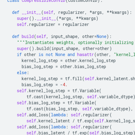
class
CompressibleConv2D
(
CustomConv2D
):
def
__init__
(
self
,
regularizer
,
*
args
,
**
kwargs
):
super
()
.
__init__
(
*
args
,
**
kwargs
)
self
.
regularizer
=
regularizer
def
build
(
self
,
input_shape
,
other
=
None
):
"""Instantiates weights, optionally initializing
super
()
.
build
(
input_shape
,
other
=
other
)
if
other
is
not
None
and
hasattr
(
other
,
"kernel_
kernel_log_step
=
other
.
kernel_log_step
bias_log_step
=
other
.
bias_log_step
else
:
kernel_log_step
=
tf
.
fill
(
self
.
kernel_latent
.
s
bias_log_step
=
-
4.
self
.
kernel_log_step
=
tf
.
Variable
(
tf
.
cast
(
kernel_log_step
,
self
.
variable_dtype
self
.
bias_log_step
=
tf
.
Variable
(
tf
.
cast
(
bias_log_step
,
self
.
variable_dtype
),
self
.
add_loss
(
lambda
:
self
.
regularizer
(
self
.
kernel_latent
/
tf
.
exp
(
self
.
kernel_log_
self
.
add_loss
(
lambda
:
self
.
regularizer
(
self
.
bias_latent
/
tf
.
exp
(
self
.
bias_log_step