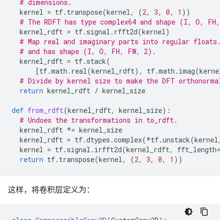
# dimensions.
kernel
=
tf
.
transpose
(
kernel
,
(
2
,
3
,
0
,
1
))
# The RDFT has type complex64 and shape (I, O, FH
kernel_rdft
=
tf
.
signal
.
rfft2d
(
kernel
)
# Map real and imaginary parts into regular floats
# and has shape (I, O, FH, FW, 2).
kernel_rdft
=
tf
.
stack
(
[
tf
.
math
.
real
(
kernel_rdft
),
tf
.
math
.
imag
(
kerne
# Divide by kernel size to make the DFT orthonorma
return
kernel_rdft
/
kernel_size
def
from_rdft
(
kernel_rdft
,
kernel_size
):
# Undoes the transformations in to_rdft.
kernel_rdft
*=
kernel_size
kernel_rdft
=
tf
.
dtypes
.
complex
(
*
tf
.
unstack
(
kernel
kernel
=
tf
.
signal
.
irfft2d
(
kernel_rdft
,
fft_length
return
tf
.
transpose
(
kernel
,
(
2
,
3
,
0
,
1
))
这样，将卷积层定义为：