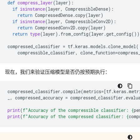
def
compress_layer
(
layer
):
if
isinstance
(
layer
,
CompressibleDense
):
return
CompressedDense
.
copy
(
layer
)
if
isinstance
(
layer
,
CompressibleConv2D
):
return
CompressedConv2D
.
copy
(
layer
)
return
type
(
layer
)
.
from_config
(
layer
.
get_config
())
compressed_classifier
=
tf
.
keras
.
models
.
clone_model
(
compressible_classifier
,
clone_function
=
compress
现在，我们来验证压缩模型是否仍按预期执行：
compressed_classifier
.
compile
(
metrics
=
[
tf
.
keras
.
metr
_
,
compressed_accuracy
=
compressed_classifier
.
evalu
print
(
f
"Accuracy of the compressible classifier: 
{
pe
print
(
f
"Accuracy of the compressed classifier: 
{
comp