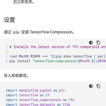
后立即丢弃。
设置
通过
pip
安装 TensorFlow Compression。
# Installs the latest version of TFC compatible wi
read
MAJOR
MINOR
<<<
"
$(
pip
show
tensorflow
|
perl
pip
install
"tensorflow-compression<
$MAJOR
.
$((
$MIN
导入库依赖项。
import
matplotlib.pyplot
as
plt
import
tensorflow
as
tf
import
tensorflow_compression
as
tfc
import
tensorflow_datasets
as
tfds