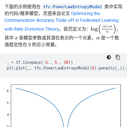
下面的示例使用在
tfc.PowerLawEntropyModel
类中实现
的代码/概率模型，灵感来自论文
Optimizing the
Communication-Accuracy Trade-off in Federated Learning
log
(
|
x
|
+
α
α
)
，
with Rate-Distortion Theory
。惩罚定义为：
，
其中
是模型参数或其潜在表示的一个元素，
是一个数
x
α
值稳定性在 0 附近小常量。
_
=
tf
.
linspace
(
-
5.
,
5.
,
501
)
plt
.
plot
(
_
,
tfc
.
PowerLawEntropyModel
(
0
)
.
penalty
(
_
))