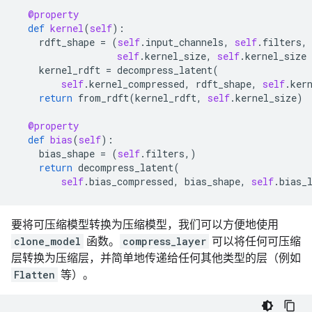
@property
def
kernel
(
self
):
rdft_shape
=
(
self
.
input_channels
,
self
.
filters
,
self
.
kernel_size
,
self
.
kernel_size
kernel_rdft
=
decompress_latent
(
self
.
kernel_compressed
,
rdft_shape
,
self
.
ker
return
from_rdft
(
kernel_rdft
,
self
.
kernel_size
)
@property
def
bias
(
self
):
bias_shape
=
(
self
.
filters
,)
return
decompress_latent
(
self
.
bias_compressed
,
bias_shape
,
self
.
bias_
要将可压缩模型转换为压缩模型，我们可以方便地使用
clone_model
函数。
compress_layer
可以将任何可压缩
层转换为压缩层，并简单地传递给任何其他类型的层（例如
Flatten
等）。