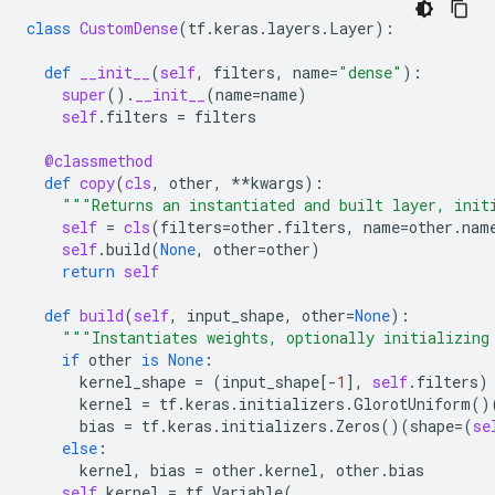
class
CustomDense
(
tf
.
keras
.
layers
.
Layer
):
def
__init__
(
self
,
filters
,
name
=
"dense"
):
super
()
.
__init__
(
name
=
name
)
self
.
filters
=
filters
@classmethod
def
copy
(
cls
,
other
,
**
kwargs
):
"""Returns an instantiated and built layer, init
self
=
cls
(
filters
=
other
.
filters
,
name
=
other
.
nam
self
.
build
(
None
,
other
=
other
)
return
self
def
build
(
self
,
input_shape
,
other
=
None
):
"""Instantiates weights, optionally initializing
if
other
is
None
:
kernel_shape
=
(
input_shape
[
-
1
],
self
.
filters
)
kernel
=
tf
.
keras
.
initializers
.
GlorotUniform
()
bias
=
tf
.
keras
.
initializers
.
Zeros
()(
shape
=
(
se
else
:
kernel
,
bias
=
other
.
kernel
,
other
.
bias
self
.
kernel
=
tf
.
Variable
(