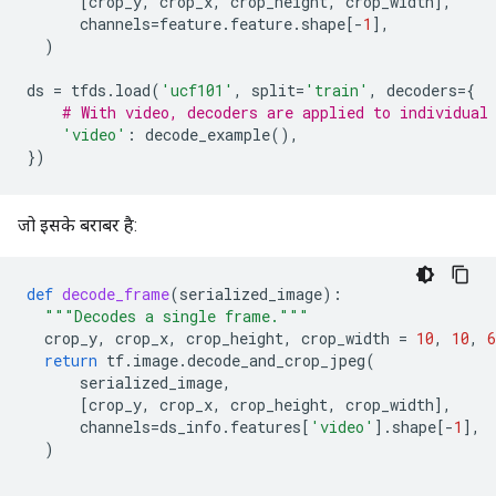
[
crop_y
,
crop_x
,
crop_height
,
crop_width
],
channels
=
feature
.
feature
.
shape
[
-
1
],
)
ds
=
tfds
.
load
(
'ucf101'
,
split
=
'train'
,
decoders
=
{
# With video, decoders are applied to individual
'video'
:
decode_example
(),
})
जो इसके बराबर है:
def
decode_frame
(
serialized_image
):
"""Decodes a single frame."""
crop_y
,
crop_x
,
crop_height
,
crop_width
=
10
,
10
,
6
return
tf
.
image
.
decode_and_crop_jpeg
(
serialized_image
,
[
crop_y
,
crop_x
,
crop_height
,
crop_width
],
channels
=
ds_info
.
features
[
'video'
]
.
shape
[
-
1
],
)