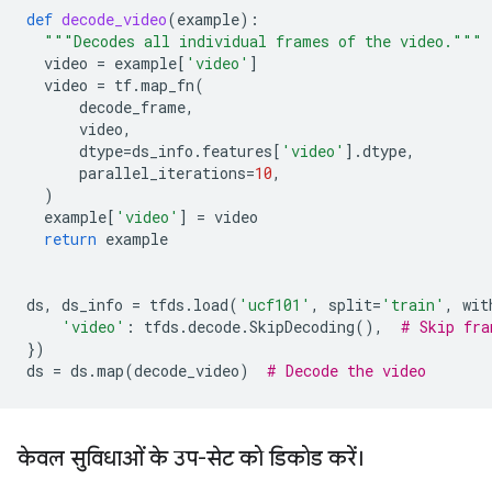
def
decode_video
(
example
):
"""Decodes all individual frames of the video."""
video
=
example
[
'video'
]
video
=
tf
.
map_fn
(
decode_frame
,
video
,
dtype
=
ds_info
.
features
[
'video'
]
.
dtype
,
parallel_iterations
=
10
,
)
example
[
'video'
]
=
video
return
example
ds
,
ds_info
=
tfds
.
load
(
'ucf101'
,
split
=
'train'
,
wit
'video'
:
tfds
.
decode
.
SkipDecoding
(),
# Skip fra
})
ds
=
ds
.
map
(
decode_video
)
# Decode the video
केवल सुविधाओं के उप-सेट को डिकोड करें।