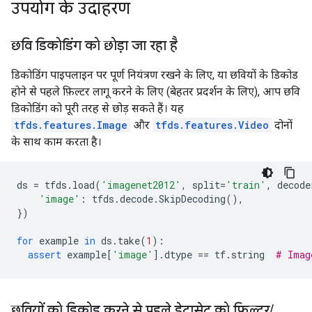
उपयोग के उदाहरण
छवि डिकोडिंग को छोड़ा जा रहा है
डिकोडिंग पाइपलाइन पर पूर्ण नियंत्रण रखने के लिए, या छवियों के डिकोड
होने से पहले फ़िल्टर लागू करने के लिए (बेहतर प्रदर्शन के लिए), आप छवि
डिकोडिंग को पूरी तरह से छोड़ सकते हैं। यह
tfds.features.Image
और
tfds.features.Video
दोनों
के साथ काम करता है।
ds
=
tfds
.
load
(
'imagenet2012'
,
split
=
'train'
,
decode
'image'
:
tfds
.
decode
.
SkipDecoding
(),
})
for
example
in
ds
.
take
(
1
):
assert
example
[
'image'
]
.
dtype
==
tf
.
string
# Imag
छवियों को डिकोड करने से पहले डेटासेट को फ़िल्टर
/