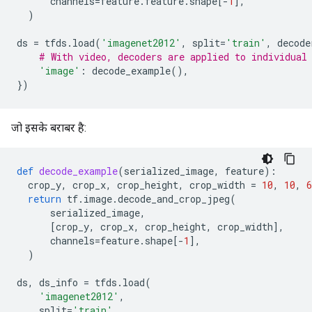
channels
=
feature
.
feature
.
shape
[
-
1
],
)
ds
=
tfds
.
load
(
'imagenet2012'
,
split
=
'train'
,
decode
# With video, decoders are applied to individual
'image'
:
decode_example
(),
})
जो इसके बराबर है:
def
decode_example
(
serialized_image
,
feature
):
crop_y
,
crop_x
,
crop_height
,
crop_width
=
10
,
10
,
6
return
tf
.
image
.
decode_and_crop_jpeg
(
serialized_image
,
[
crop_y
,
crop_x
,
crop_height
,
crop_width
],
channels
=
feature
.
shape
[
-
1
],
)
ds
,
ds_info
=
tfds
.
load
(
'imagenet2012'
,
split
=
'train'
,