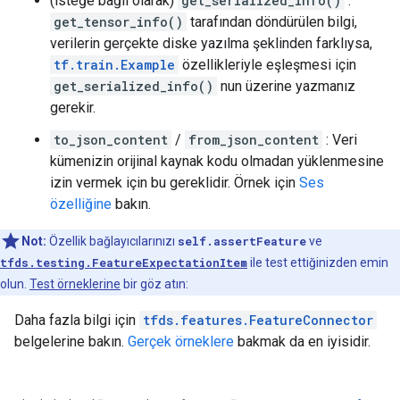
(isteğe bağlı olarak)
get_serialized_info()
:
get_tensor_info()
tarafından döndürülen bilgi,
verilerin gerçekte diske yazılma şeklinden farklıysa,
tf.train.Example
özellikleriyle eşleşmesi için
get_serialized_info()
nun üzerine yazmanız
gerekir.
to_json_content
/
from_json_content
: Veri
kümenizin orijinal kaynak kodu olmadan yüklenmesine
izin vermek için bu gereklidir. Örnek için
Ses
özelliğine
bakın.
Not:
Özellik bağlayıcılarınızı
self.assertFeature
ve
tfds.testing.FeatureExpectationItem
ile test ettiğinizden emin
olun.
Test örneklerine
bir göz atın:
Daha fazla bilgi için
tfds.features.FeatureConnector
belgelerine bakın.
Gerçek örneklere
bakmak da en iyisidir.