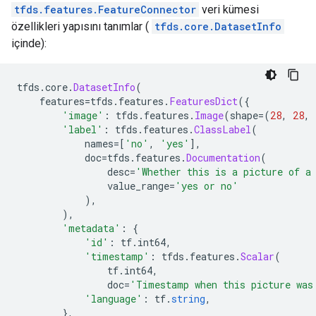
tfds.features.FeatureConnector
veri kümesi
özellikleri yapısını tanımlar (
tfds.core.DatasetInfo
içinde):
tfds
.
core
.
DatasetInfo
(
    features
=
tfds
.
features
.
FeaturesDict
({
'image'
:
 tfds
.
features
.
Image
(
shape
=(
28
,
28
,
'label'
:
 tfds
.
features
.
ClassLabel
(
            names
=[
'no'
,
'yes'
],
            doc
=
tfds
.
features
.
Documentation
(
                desc
=
'Whether this is a picture of a
                value_range
=
'yes or no'
),
),
'metadata'
:
{
'id'
:
 tf
.
int64
,
'timestamp'
:
 tfds
.
features
.
Scalar
(
                tf
.
int64
,
                doc
=
'Timestamp when this picture was
'language'
:
 tf
.
string
,
},