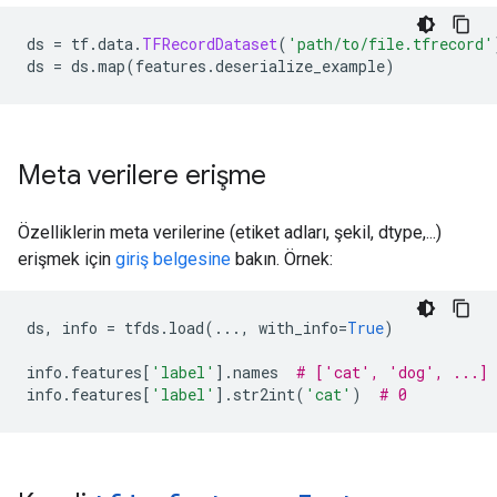
ds 
=
 tf
.
data
.
TFRecordDataset
(
'path/to/file.tfrecord'
ds 
=
 ds
.
map
(
features
.
deserialize_example
)
Meta verilere erişme
Özelliklerin meta verilerine (etiket adları, şekil, dtype,...)
erişmek için
giriş belgesine
bakın. Örnek:
ds
,
 info 
=
 tfds
.
load
(...,
 with_info
=
True
)
info
.
features
[
'label'
].
names  
# ['cat', 'dog', ...]
info
.
features
[
'label'
].
str2int
(
'cat'
)
# 0