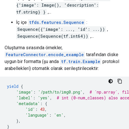
{'image': Image(), 'description':
tf.string} }
,...
İç içe
tfds.features.Sequence
:
Sequence({'image': ..., 'id': ...})
,
Sequence(Sequence(tf.int64))
,...
Oluşturma sırasında örnekler,
FeatureConnector.encode_example
tarafından diske
uygun bir formatta (şu anda
tf.train.Example
protokol
arabellekleri) otomatik olarak serileştirilecektir:
yield
{
'image'
:
'/path/to/img0.png'
,
# `np.array`, fil
'label'
:
'yes'
,
# int (0-num_classes) also acc
'metadata'
:
{
'id'
:
43
,
'language'
:
'en'
,
},
}