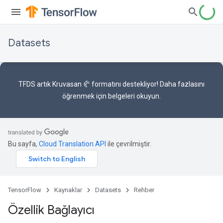
Datasets
TFDS artık
Kruvasan 🥐 formatını
destekliyor! Daha fazlasını
öğrenmek için
belgeleri
okuyun.
Bu sayfa,
Cloud Translation API
ile çevrilmiştir.
TensorFlow
Kaynaklar
Datasets
Rehber
Özellik Bağlayıcı