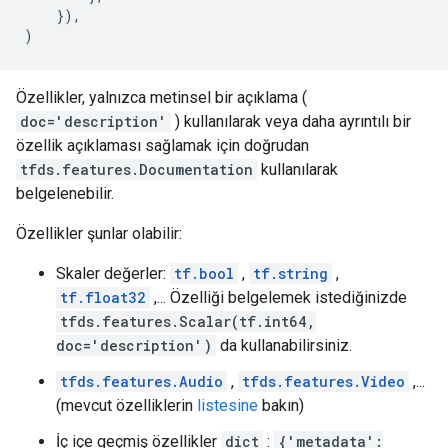
}),
)
Özellikler, yalnızca metinsel bir açıklama (
doc='description'
) kullanılarak veya daha ayrıntılı bir
özellik açıklaması sağlamak için doğrudan
tfds.features.Documentation
kullanılarak
belgelenebilir.
Özellikler şunlar olabilir:
Skaler değerler:
tf.bool
,
tf.string
,
tf.float32
,... Özelliği belgelemek istediğinizde
tfds.features.Scalar(tf.int64,
doc='description')
da kullanabilirsiniz.
tfds.features.Audio
,
tfds.features.Video
,...
(mevcut özelliklerin
listesine
bakın)
İç içe geçmiş özellikler
dict
:
{'metadata':