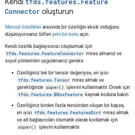
Kendi
tfds
.
features
.
Feature
Connector
oluşturun
Mevcut özellikler
arasında bir özelliğin eksik olduğunu
düşünüyorsanız lütfen
yeni bir konu
açın.
Kendi özellik bağlayıcınızı oluşturmak için
tfds.features.FeatureConnector
miras almanız ve
soyut yöntemleri uygulamanız gerekir.
Özelliğiniz tek bir tensör değeriyse, en iyisi
tfds.features.Tensor
miras almak ve
gerektiğinde
super()
işlevini kullanmaktır. Örnek için
tfds.features.BBoxFeature
kaynak koduna bakın.
Özelliğiniz birden fazla tensörden oluşan bir kapsa,
en iyisi
tfds.features.FeaturesDict
miras almak
ve alt bağlayıcıları otomatik olarak kodlamak için
super()
işlevini kullanmaktır.