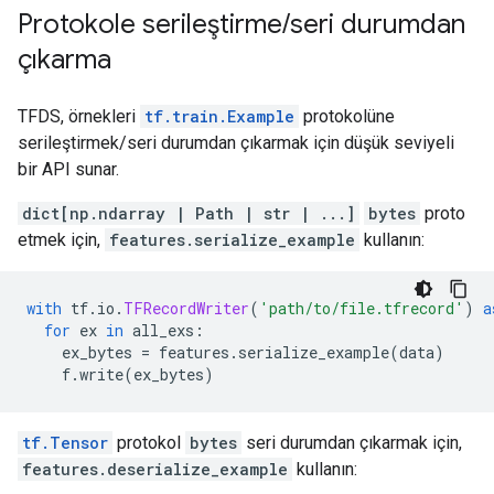
Protokole serileştirme
/
seri durumdan
çıkarma
TFDS, örnekleri
tf.train.Example
protokolüne
serileştirmek/seri durumdan çıkarmak için düşük seviyeli
bir API sunar.
dict[np.ndarray | Path | str | ...]
bytes
proto
etmek için,
features.serialize_example
kullanın:
with
 tf
.
io
.
TFRecordWriter
(
'path/to/file.tfrecord'
)
a
for
 ex 
in
 all_exs
:
    ex_bytes 
=
 features
.
serialize_example
(
data
)
    f
.
write
(
ex_bytes
)
tf.Tensor
protokol
bytes
seri durumdan çıkarmak için,
features.deserialize_example
kullanın: