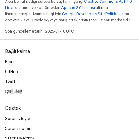
Aksi belirtilmediği sürece bu sayfanın içeriği
Creative Commons Atıf 4.0
Lisansı
altında ve kod örnekleri
Apache 2.0 Lisansı
altında
lisanslanmıştır. Ayrıntılı bilgi için
Google Developers Site Politikaları
'na
göz atın. Java, Oracle ve/veya satış ortaklarının tescilli ticari markasıdır.
Son güncelleme tarihi: 2025-01-10 UTC.
Bağlı kalma
Blog
GitHub
Twitter
哔哩哔哩
Destek
Sorun izleyici
Sürüm notları
Stack Overflow