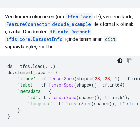
Veri kümesi okunurken (örn.
tfds.load
ile), verilerin kodu,
FeatureConnector.decode_example
ile otomatik olarak
çözülür. Döndürülen
tf.data.Dataset
tfds.core.DatasetInfo
içinde tanımlanan
dict
yapısıyla eşleşecektir:
ds 
=
 tfds
.
load
(...)
ds
.
element_spec 
==
{
'image'
:
 tf
.
TensorSpec
(
shape
=(
28
,
28
,
1
),
 tf
.
uin
'label'
:
 tf
.
TensorSpec
(
shape
=(),
 tf
.
int64
),
'metadata'
:
{
'id'
:
 tf
.
TensorSpec
(
shape
=(),
 tf
.
int64
),
'language'
:
 tf
.
TensorSpec
(
shape
=(),
 tf
.
strin
},
}