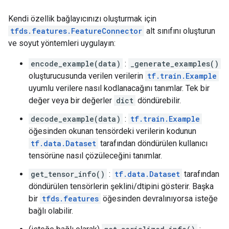
Kendi özellik bağlayıcınızı oluşturmak için
tfds.features.FeatureConnector
alt sınıfını oluşturun
ve soyut yöntemleri uygulayın:
encode_example(data)
:
_generate_examples()
oluşturucusunda verilen verilerin
tf.train.Example
uyumlu verilere nasıl kodlanacağını tanımlar. Tek bir
değer veya bir değerler
dict
döndürebilir.
decode_example(data)
:
tf.train.Example
öğesinden okunan tensördeki verilerin kodunun
tf.data.Dataset
tarafından döndürülen kullanıcı
tensörüne nasıl çözüleceğini tanımlar.
get_tensor_info()
:
tf.data.Dataset
tarafından
döndürülen tensörlerin şeklini/dtipini gösterir. Başka
bir
tfds.features
öğesinden devralınıyorsa isteğe
bağlı olabilir.