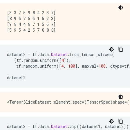
[3 3 7 5 9 8 4 2 3 7]

[8 9 6 7 5 6 1 6 2 3]

[9 8 4 4 8 7 1 5 6 7]

dataset2 
=
 tf
.
data
.
Dataset
.
from_tensor_slices
(
(
tf
.
random
.
uniform
([
4
]),
    tf
.
random
.
uniform
([
4
,
100
],
 maxval
=
100
,
 dtype
=
tf
dataset2
dataset3 
=
 tf
.
data
.
Dataset
.
zip
((
dataset1
,
 dataset2
))