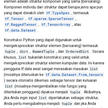
elemen adalah struktur
komponen
yang sama (bersarang).
Komponen individu dari struktur dapat berupa jenis apa pun
yang dapat diwakili oleh
tf.TypeSpec
, termasuk
tf.Tensor
,
tf.sparse.SparseTensor
,
tf.RaggedTensor
,
tf.TensorArray
, atau
tf.data.Dataset
.
Konstruksi Python yang dapat digunakan untuk
mengekspresikan struktur elemen (bersarang) termasuk
tuple
,
dict
,
NamedTuple
, dan
OrderedDict
. Secara
khusus,
list
bukanlah konstruksi yang valid untuk
mengekspresikan struktur elemen kumpulan data. Ini karena
pengguna tf.data awal sangat merasakan masukan
list
(misalnya diteruskan ke
tf.data.Dataset.from_tensors
) secara otomatis dikemas sebagai tensor dan keluaran
list
(misalnya mengembalikan nilai fungsi yang
ditentukan pengguna) dipaksa menjadi
tuple
. Akibatnya,
jika Anda ingin input
list
diperlakukan sebagai struktur,
Anda perlu mengubahnya menjadi
tuple
dan jika Anda