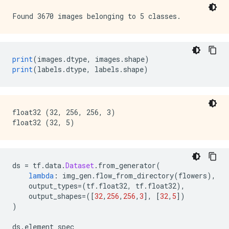
print
(
images
.
dtype
,
 images
.
shape
)
print
(
labels
.
dtype
,
 labels
.
shape
)
float32 (32, 256, 256, 3)

ds 
=
 tf
.
data
.
Dataset
.
from_generator
(
lambda
:
 img_gen
.
flow_from_directory
(
flowers
),
    output_types
=(
tf
.
float32
,
 tf
.
float32
),
    output_shapes
=([
32
,
256
,
256
,
3
],
[
32
,
5
])
)
ds
.
element_spec