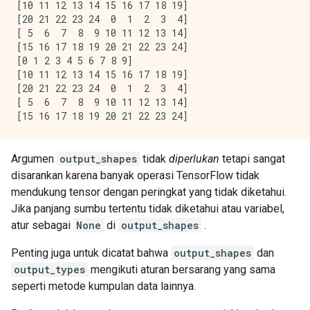
[10 11 12 13 14 15 16 17 18 19]

[20 21 22 23 24  0  1  2  3  4]

[ 5  6  7  8  9 10 11 12 13 14]

[15 16 17 18 19 20 21 22 23 24]

[0 1 2 3 4 5 6 7 8 9]

[10 11 12 13 14 15 16 17 18 19]

[20 21 22 23 24  0  1  2  3  4]

[ 5  6  7  8  9 10 11 12 13 14]

Argumen
output_shapes
tidak
diperlukan
tetapi sangat
disarankan karena banyak operasi TensorFlow tidak
mendukung tensor dengan peringkat yang tidak diketahui.
Jika panjang sumbu tertentu tidak diketahui atau variabel,
atur sebagai
None
di
output_shapes
.
Penting juga untuk dicatat bahwa
output_shapes
dan
output_types
mengikuti aturan bersarang yang sama
seperti metode kumpulan data lainnya.