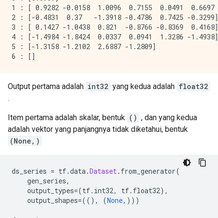
1 : [ 0.9282 -0.0158  1.0096  0.7155  0.0491  0.6697 
2 : [-0.4831  0.37   -1.3918 -0.4786  0.7425 -0.3299]
3 : [ 0.1427 -1.0438  0.821  -0.8766 -0.8369  0.4168]
4 : [-1.4984 -1.8424  0.0337  0.0941  1.3286 -1.4938]
5 : [-1.3158 -1.2102  2.6887 -1.2809]

Output pertama adalah
int32
yang kedua adalah
float32
.
Item pertama adalah skalar, bentuk
()
, dan yang kedua
adalah vektor yang panjangnya tidak diketahui, bentuk
(None,)
ds_series 
=
 tf
.
data
.
Dataset
.
from_generator
(
    gen_series
,
    output_types
=(
tf
.
int32
,
 tf
.
float32
),
    output_shapes
=((),
(
None
,)))