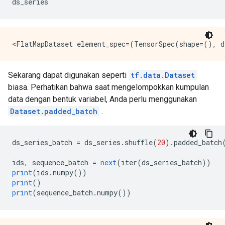
ds_series
Sekarang dapat digunakan seperti
tf.data.Dataset
biasa. Perhatikan bahwa saat mengelompokkan kumpulan
data dengan bentuk variabel, Anda perlu menggunakan
Dataset.padded_batch
.
ds_series_batch 
=
 ds_series
.
shuffle
(
20
).
padded_batch
ids
,
 sequence_batch 
=
next
(
iter
(
ds_series_batch
))
print
(
ids
.
numpy
())
print
()
print
(
sequence_batch
.
numpy
())