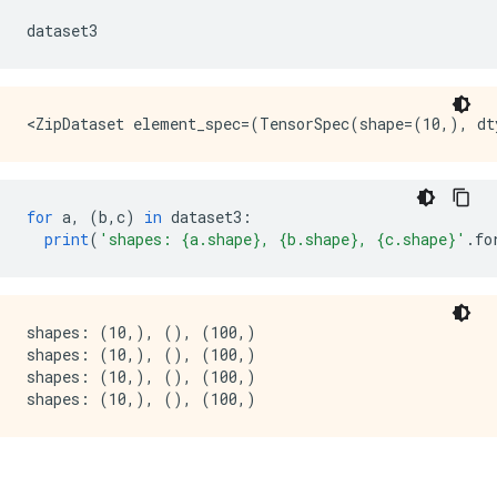
dataset3
for
 a
,
(
b
,
c
)
in
 dataset3
:
print
(
'shapes: {a.shape}, {b.shape}, {c.shape}'
.
fo
shapes: (10,), (), (100,)

shapes: (10,), (), (100,)

shapes: (10,), (), (100,)
