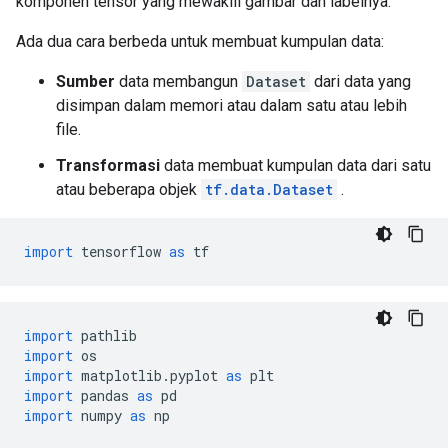
komponen tensor yang mewakili gambar dan labelnya.
Ada dua cara berbeda untuk membuat kumpulan data:
Sumber
data membangun
Dataset
dari data yang
disimpan dalam memori atau dalam satu atau lebih
file.
Transformasi
data membuat kumpulan data dari satu
atau beberapa objek
tf.data.Dataset
.
import
 tensorflow 
as
 tf
import
 pathlib
import
 os
import
 matplotlib
.
pyplot 
as
 plt
import
 pandas 
as
 pd
import
 numpy 
as
 np