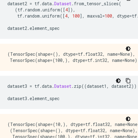
dataset2 
=
 tf
.
data
.
Dataset
.
from_tensor_slices
(
(
tf
.
random
.
uniform
([
4
]),
    tf
.
random
.
uniform
([
4
,
100
],
 maxval
=
100
,
 dtype
=
tf
dataset2
.
element_spec
(TensorSpec(shape=(), dtype=tf.float32, name=None),

dataset3 
=
 tf
.
data
.
Dataset
.
zip
((
dataset1
,
 dataset2
))
dataset3
.
element_spec
(TensorSpec(shape=(10,), dtype=tf.float32, name=None)
 (TensorSpec(shape=(), dtype=tf.float32, name=None),
