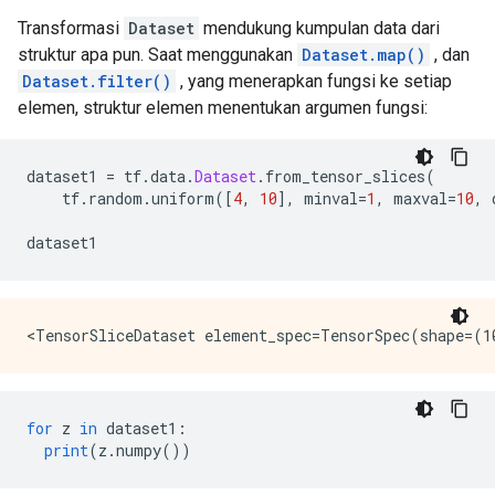
Transformasi
Dataset
mendukung kumpulan data dari
struktur apa pun. Saat menggunakan
Dataset.map()
, dan
Dataset.filter()
, yang menerapkan fungsi ke setiap
elemen, struktur elemen menentukan argumen fungsi:
dataset1 
=
 tf
.
data
.
Dataset
.
from_tensor_slices
(
    tf
.
random
.
uniform
([
4
,
10
],
 minval
=
1
,
 maxval
=
10
,
 
dataset1
for
 z 
in
 dataset1
:
print
(
z
.
numpy
())