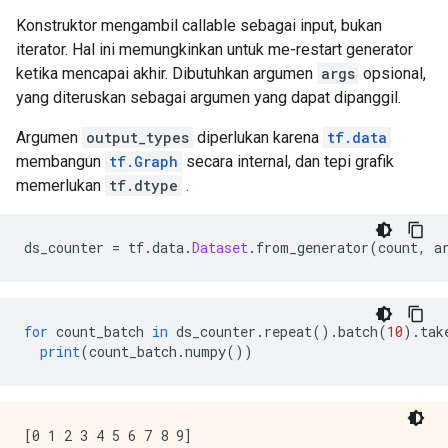
Konstruktor mengambil callable sebagai input, bukan
iterator. Hal ini memungkinkan untuk me-restart generator
ketika mencapai akhir. Dibutuhkan argumen
args
opsional,
yang diteruskan sebagai argumen yang dapat dipanggil.
Argumen
output_types
diperlukan karena
tf.data
membangun
tf.Graph
secara internal, dan tepi grafik
memerlukan
tf.dtype
.
ds_counter 
=
 tf
.
data
.
Dataset
.
from_generator
(
count
,
 a
for
 count_batch 
in
 ds_counter
.
repeat
().
batch
(
10
).
tak
print
(
count_batch
.
numpy
())
[0 1 2 3 4 5 6 7 8 9]
