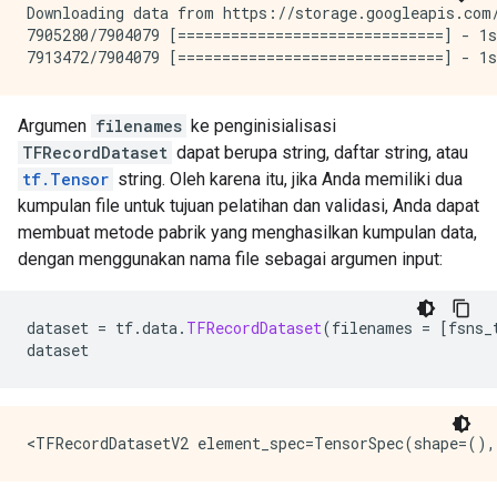
Downloading data from https://storage.googleapis.com/
7905280/7904079 [==============================] - 1s
Argumen
filenames
ke penginisialisasi
TFRecordDataset
dapat berupa string, daftar string, atau
tf.Tensor
string. Oleh karena itu, jika Anda memiliki dua
kumpulan file untuk tujuan pelatihan dan validasi, Anda dapat
membuat metode pabrik yang menghasilkan kumpulan data,
dengan menggunakan nama file sebagai argumen input:
dataset 
=
 tf
.
data
.
TFRecordDataset
(
filenames 
=
[
fsns_
dataset