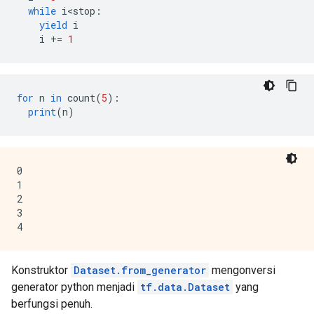
while
 i
<
stop
:
yield
 i
    i 
+=
1
for
 n 
in
 count
(
5
):
print
(
n
)
0

1

2

3

Konstruktor
Dataset.from_generator
mengonversi
generator python menjadi
tf.data.Dataset
yang
berfungsi penuh.