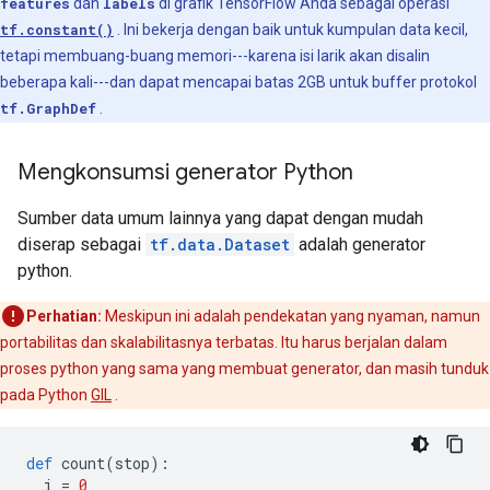
features
dan
labels
di grafik TensorFlow Anda sebagai operasi
tf.constant()
. Ini bekerja dengan baik untuk kumpulan data kecil,
tetapi membuang-buang memori---karena isi larik akan disalin
beberapa kali---dan dapat mencapai batas 2GB untuk buffer protokol
tf.GraphDef
.
Mengkonsumsi generator Python
Sumber data umum lainnya yang dapat dengan mudah
diserap sebagai
tf.data.Dataset
adalah generator
python.
Perhatian:
Meskipun ini adalah pendekatan yang nyaman, namun
portabilitas dan skalabilitasnya terbatas. Itu harus berjalan dalam
proses python yang sama yang membuat generator, dan masih tunduk
pada Python
GIL
.
def
 count
(
stop
):
  i 
=
0