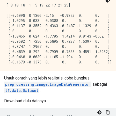
[ 8 10 18  1  5 19 22 17 21 25]

[[-0.6098  0.1366 -2.15   -0.9329  0.      0.    ]

 [ 1.0295 -0.033  -0.0388  0.      0.      0.    ]

 [-0.1137  0.3552  0.4363 -0.2487 -1.1329  0.    ]

 [ 0.      0.      0.      0.      0.      0.    ]

 [-1.0466  0.624  -1.7705  1.4214  0.9143 -0.62  ]

 [-0.9502  1.7256  0.5895  0.7237  1.5397  0.    ]

 [ 0.3747  1.2967  0.      0.      0.      0.    ]

 [-0.4839  0.292  -0.7909 -0.7535  0.4591 -1.3952]

 [-0.0468  0.0039 -1.1185 -1.294   0.      0.    ]

Untuk contoh yang lebih realistis, coba bungkus
preprocessing.image.ImageDataGenerator
sebagai
tf.data.Dataset
.
Download dulu datanya :