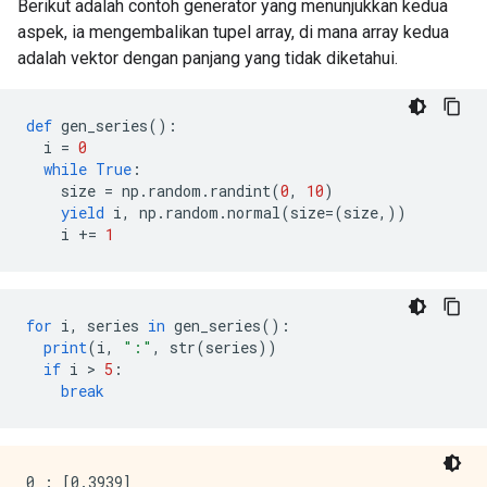
Berikut adalah contoh generator yang menunjukkan kedua
aspek, ia mengembalikan tupel array, di mana array kedua
adalah vektor dengan panjang yang tidak diketahui.
def
 gen_series
():
  i 
=
0
while
True
:
    size 
=
 np
.
random
.
randint
(
0
,
10
)
yield
 i
,
 np
.
random
.
normal
(
size
=(
size
,))
    i 
+=
1
for
 i
,
 series 
in
 gen_series
():
print
(
i
,
":"
,
 str
(
series
))
if
 i 
>
5
:
break
0 : [0.3939]
