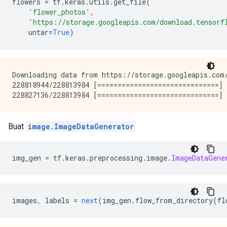
flowers 
=
 tf
.
keras
.
utils
.
get_file
(
'flower_photos'
,
'https://storage.googleapis.com/download.tensorf
    untar
=
True
)
Downloading data from https://storage.googleapis.com/
228818944/228813984 [==============================] 
Buat
image.ImageDataGenerator
img_gen 
=
 tf
.
keras
.
preprocessing
.
image
.
ImageDataGene
images
,
 labels 
=
next
(
img_gen
.
flow_from_directory
(
fl