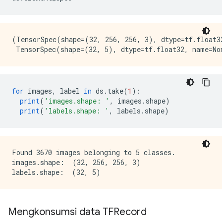
(TensorSpec(shape=(32, 256, 256, 3), dtype=tf.float32
for
 images
,
 label 
in
 ds
.
take
(
1
):
print
(
'images.shape: '
,
 images
.
shape
)
print
(
'labels.shape: '
,
 labels
.
shape
)
Found 3670 images belonging to 5 classes.

images.shape:  (32, 256, 256, 3)

Mengkonsumsi data TFRecord