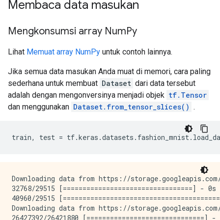
Membaca data masukan
Mengkonsumsi array Num
Py
Lihat
Memuat array NumPy
untuk contoh lainnya.
Jika semua data masukan Anda muat di memori, cara paling
sederhana untuk membuat
Dataset
dari data tersebut
adalah dengan mengonversinya menjadi objek
tf.Tensor
dan menggunakan
Dataset.from_tensor_slices()
.
train
,
 test 
=
 tf
.
keras
.
datasets
.
fashion_mnist
.
load_d
Downloading data from https://storage.googleapis.com/
32768/29515 [=================================] - 0s 
40960/29515 [========================================
Downloading data from https://storage.googleapis.com/
26427392/26421880 [==============================] - 