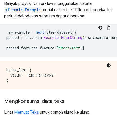
Banyak proyek TensorFlow menggunakan catatan
tf.train.Example
serial dalam file TFRecord mereka. Ini
perlu didekodekan sebelum dapat diperiksa:
raw_example 
=
next
(
iter
(
dataset
))
parsed 
=
 tf
.
train
.
Example
.
FromString
(
raw_example
.
num
parsed
.
features
.
feature
[
'image/text'
]
bytes_list {

  value: "Rue Perreyon"

Mengkonsumsi data teks
Lihat
Memuat Teks
untuk contoh ujung ke ujung.