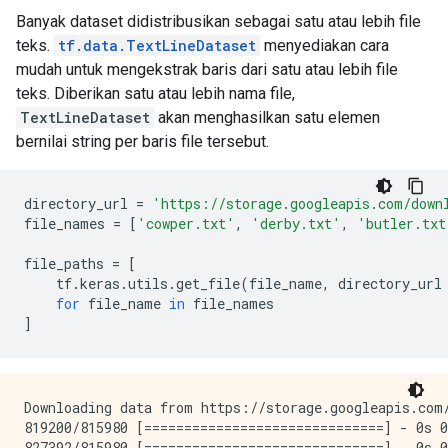
Banyak dataset didistribusikan sebagai satu atau lebih file
teks.
tf.data.TextLineDataset
menyediakan cara
mudah untuk mengekstrak baris dari satu atau lebih file
teks. Diberikan satu atau lebih nama file,
TextLineDataset
akan menghasilkan satu elemen
bernilai string per baris file tersebut.
directory_url 
=
'https://storage.googleapis.com/down
file_names 
=
[
'cowper.txt'
,
'derby.txt'
,
'butler.txt
file_paths 
=
[
    tf
.
keras
.
utils
.
get_file
(
file_name
,
 directory_url
for
 file_name 
in
 file_names
]
Downloading data from https://storage.googleapis.com/
819200/815980 [==============================] - 0s 0
827392/815980 [==============================] - 0s 0