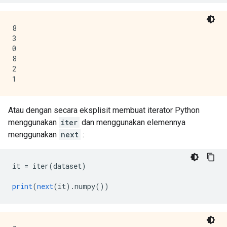
8

3

0

8

2

Atau dengan secara eksplisit membuat iterator Python
menggunakan
iter
dan menggunakan elemennya
menggunakan
next
:
it 
=
 iter
(
dataset
)
print
(
next
(
it
).
numpy
())