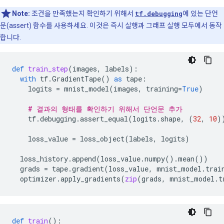
Note:
조건을 만족했는지 확인하기 위해서
tf.debugging
에 있는 단언
문(assert) 함수를 사용하세요. 이것은 즉시 실행과 그래프 실행 모두에서 동작
합니다.
def
train_step
(
images
,
labels
):
with
tf
.
GradientTape
()
as
tape
:
logits
=
mnist_model
(
images
,
training
=
True
)
# 결과의 형태를 확인하기 위해서 단언문 추가
tf
.
debugging
.
assert_equal
(
logits
.
shape
,
(
32
,
10
)
loss_value
=
loss_object
(
labels
,
logits
)
loss_history
.
append
(
loss_value
.
numpy
()
.
mean
())
grads
=
tape
.
gradient
(
loss_value
,
mnist_model
.
trai
optimizer
.
apply_gradients
(
zip
(
grads
,
mnist_model
.
t
def
train
():