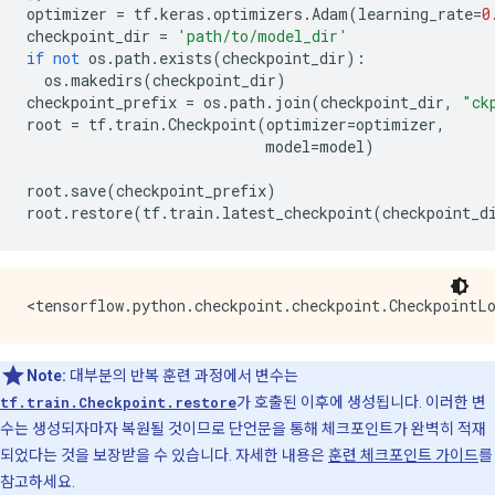
optimizer
=
tf
.
keras
.
optimizers
.
Adam
(
learning_rate
=
0
checkpoint_dir
=
'path/to/model_dir'
if
not
os
.
path
.
exists
(
checkpoint_dir
):
os
.
makedirs
(
checkpoint_dir
)
checkpoint_prefix
=
os
.
path
.
join
(
checkpoint_dir
,
"ck
root
=
tf
.
train
.
Checkpoint
(
optimizer
=
optimizer
,
model
=
model
)
root
.
save
(
checkpoint_prefix
)
root
.
restore
(
tf
.
train
.
latest_checkpoint
(
checkpoint_d
Note:
대부분의 반복 훈련 과정에서 변수는
tf.train.Checkpoint.restore
가 호출된 이후에 생성됩니다. 이러한 변
수는 생성되자마자 복원될 것이므로 단언문을 통해 체크포인트가 완벽히 적재
되었다는 것을 보장받을 수 있습니다. 자세한 내용은
훈련 체크포인트 가이드
를
참고하세요.