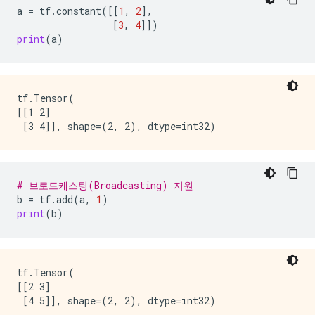
a
=
tf
.
constant
([[
1
,
2
],
[
3
,
4
]])
print
(
a
)
tf.Tensor(

[[1 2]

# 브로드캐스팅(Broadcasting) 지원
b
=
tf
.
add
(
a
,
1
)
print
(
b
)
tf.Tensor(

[[2 3]
