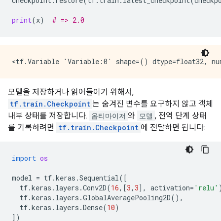
checkpoint
.
restore
(
tf
.
train
.
latest_checkpoint
(
checkp
print
(
x
)
# => 2.0
모델을 저장하거나 읽어들이기 위해서,
tf.train.Checkpoint
는 숨겨진 변수를 요구하지 않고 객체
내부 상태를 저장합니다.
옵티마이저
와
모델
, 전역 단계 상태
를 기록하려면
tf.train.Checkpoint
에 전달하면 됩니다:
import
os
model
=
tf
.
keras
.
Sequential
([
tf
.
keras
.
layers
.
Conv2D
(
16
,[
3
,
3
],
activation
=
'relu'
tf
.
keras
.
layers
.
GlobalAveragePooling2D
(),
tf
.
keras
.
layers
.
Dense
(
10
)
])