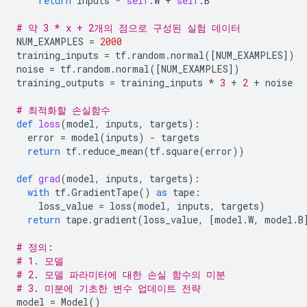
return
inputs
*
self
.
W
+
self
.
B
# 약 3 * x + 2개의 점으로 구성된 실험 데이터
NUM_EXAMPLES
=
2000
training_inputs
=
tf
.
random
.
normal
([
NUM_EXAMPLES
])
noise
=
tf
.
random
.
normal
([
NUM_EXAMPLES
])
training_outputs
=
training_inputs
*
3
+
2
+
noise
# 최적화할 손실함수
def
loss
(
model
,
inputs
,
targets
):
error
=
model
(
inputs
)
-
targets
return
tf
.
reduce_mean
(
tf
.
square
(
error
))
def
grad
(
model
,
inputs
,
targets
):
with
tf
.
GradientTape
()
as
tape
:
loss_value
=
loss
(
model
,
inputs
,
targets
)
return
tape
.
gradient
(
loss_value
,
[
model
.
W
,
model
.
B
# 정의:
# 1. 모델
# 2. 모델 파라미터에 대한 손실 함수의 미분
# 3. 미분에 기초한 변수 업데이트 전략
model
=
Model
()