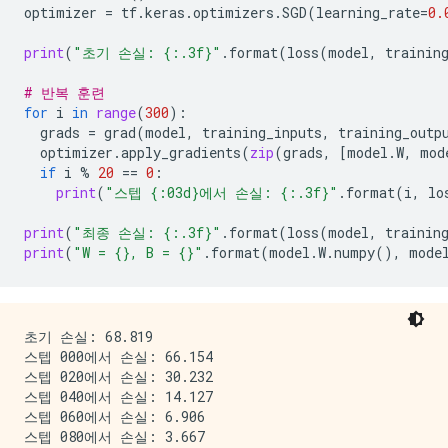
optimizer
=
tf
.
keras
.
optimizers
.
SGD
(
learning_rate
=
0.
print
(
"초기 손실: 
{:.3f}
"
.
format
(
loss
(
model
,
trainin
# 반복 훈련
for
i
in
range
(
300
):
grads
=
grad
(
model
,
training_inputs
,
training_outp
optimizer
.
apply_gradients
(
zip
(
grads
,
[
model
.
W
,
mod
if
i
%
20
==
0
:
print
(
"스텝 
{:03d}
에서 손실: 
{:.3f}
"
.
format
(
i
,
lo
print
(
"최종 손실: 
{:.3f}
"
.
format
(
loss
(
model
,
trainin
print
(
"W = 
{}
, B = 
{}
"
.
format
(
model
.
W
.
numpy
(),
mode
초기 손실: 68.819

스텝 000에서 손실: 66.154

스텝 020에서 손실: 30.232

스텝 040에서 손실: 14.127

스텝 060에서 손실: 6.906

스텝 080에서 손실: 3.667
