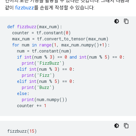
언어의 모든 기능을 활용할 수 있다는 것입니다. 그래서 다음과
같이
fizzbuzz
를 손쉽게 작성할 수 있습니다:
def
fizzbuzz
(
max_num
):
counter
=
tf
.
constant
(
0
)
max_num
=
tf
.
convert_to_tensor
(
max_num
)
for
num
in
range
(
1
,
max_num
.
numpy
()
+
1
):
num
=
tf
.
constant
(
num
)
if
int
(
num
%
3
)
==
0
and
int
(
num
%
5
)
==
0
:
print
(
'FizzBuzz'
)
elif
int
(
num
%
3
)
==
0
:
print
(
'Fizz'
)
elif
int
(
num
%
5
)
==
0
:
print
(
'Buzz'
)
else
:
print
(
num
.
numpy
())
counter
+=
1
fizzbuzz
(
15
)