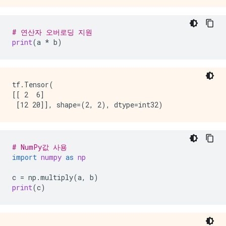
# 연산자 오버로딩 지원
print
(
a
*
b
)
tf.Tensor(

[[ 2  6]

# NumPy값 사용
import
numpy
as
np
c
=
np
.
multiply
(
a
,
b
)
print
(
c
)