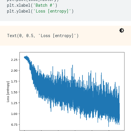
plt
.
xlabel
(
'Batch #'
)
plt
.
ylabel
(
'Loss [entropy]'
)