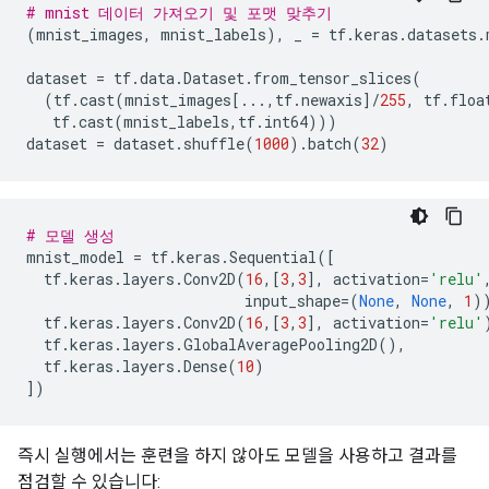
# mnist 데이터 가져오기 및 포맷 맞추기
(
mnist_images
,
mnist_labels
),
_
=
tf
.
keras
.
datasets
.
dataset
=
tf
.
data
.
Dataset
.
from_tensor_slices
(
(
tf
.
cast
(
mnist_images
[
...
,
tf
.
newaxis
]
/
255
,
tf
.
floa
tf
.
cast
(
mnist_labels
,
tf
.
int64
)))
dataset
=
dataset
.
shuffle
(
1000
)
.
batch
(
32
)
# 모델 생성
mnist_model
=
tf
.
keras
.
Sequential
([
tf
.
keras
.
layers
.
Conv2D
(
16
,[
3
,
3
],
activation
=
'relu'
input_shape
=
(
None
,
None
,
1
)
tf
.
keras
.
layers
.
Conv2D
(
16
,[
3
,
3
],
activation
=
'relu'
tf
.
keras
.
layers
.
GlobalAveragePooling2D
(),
tf
.
keras
.
layers
.
Dense
(
10
)
])
즉시 실행에서는 훈련을 하지 않아도 모델을 사용하고 결과를
점검할 수 있습니다: