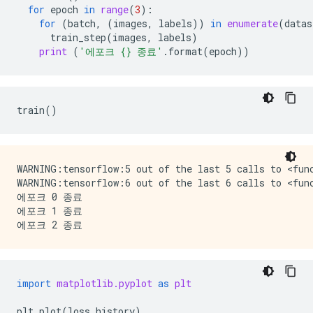
for
epoch
in
range
(
3
):
for
(
batch
,
(
images
,
labels
))
in
enumerate
(
datas
train_step
(
images
,
labels
)
print
(
'에포크 
{}
 종료'
.
format
(
epoch
))
train
()
WARNING:tensorflow:5 out of the last 5 calls to <fun
WARNING:tensorflow:6 out of the last 6 calls to <fun
에포크 0 종료

에포크 1 종료

import
matplotlib.pyplot
as
plt
plt
.
plot
(
loss_history
)