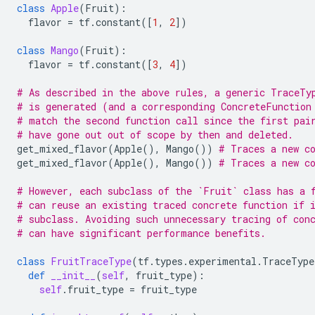
class
Apple
(
Fruit
):
flavor
=
tf
.
constant
([
1
,
2
])
class
Mango
(
Fruit
):
flavor
=
tf
.
constant
([
3
,
4
])
# As described in the above rules, a generic TraceTy
# is generated (and a corresponding ConcreteFunction
# match the second function call since the first pai
# have gone out out of scope by then and deleted.
get_mixed_flavor
(
Apple
(),
Mango
())
# Traces a new c
get_mixed_flavor
(
Apple
(),
Mango
())
# Traces a new co
# However, each subclass of the `Fruit` class has a 
# can reuse an existing traced concrete function if 
# subclass. Avoiding such unnecessary tracing of con
# can have significant performance benefits.
class
FruitTraceType
(
tf
.
types
.
experimental
.
TraceType
def
__init__
(
self
,
fruit_type
):
self
.
fruit_type
=
fruit_type