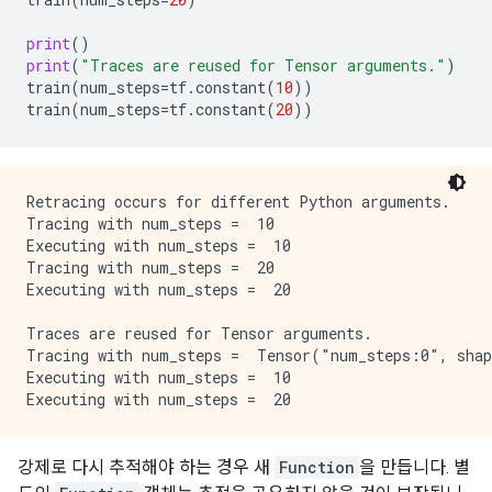
print
()
print
(
"Traces are reused for Tensor arguments."
)
train
(
num_steps
=
tf
.
constant
(
10
))
train
(
num_steps
=
tf
.
constant
(
20
))
Retracing occurs for different Python arguments.

Tracing with num_steps =  10

Executing with num_steps =  10

Tracing with num_steps =  20

Executing with num_steps =  20

Traces are reused for Tensor arguments.

Tracing with num_steps =  Tensor("num_steps:0", shap
Executing with num_steps =  10

강제로 다시 추적해야 하는 경우 새
Function
을 만듭니다. 별