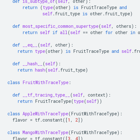
def
is_subtype_of
(
self
,
other
):
return
(
type
(
other
)
is
FruitTraceType
and
self
.
fruit_type
is
other
.
fruit_type
)
def
most_specific_common_supertype
(
self
,
others
):
return
self
if
all
(
self
==
other
for
other
in
def
__eq__
(
self
,
other
):
return
type
(
other
)
is
FruitTraceType
and
self
.
fr
def
__hash__
(
self
):
return
hash
(
self
.
fruit_type
)
class
FruitWithTraceType
:
def
__tf_tracing_type__
(
self
,
context
):
return
FruitTraceType
(
type
(
self
))
class
AppleWithTraceType
(
FruitWithTraceType
):
flavor
=
tf
.
constant
([
1
,
2
])
class
MangoWithTraceType
(
FruitWithTraceType
):
flavor
=
tf
.
constant
([
3
,
4
])