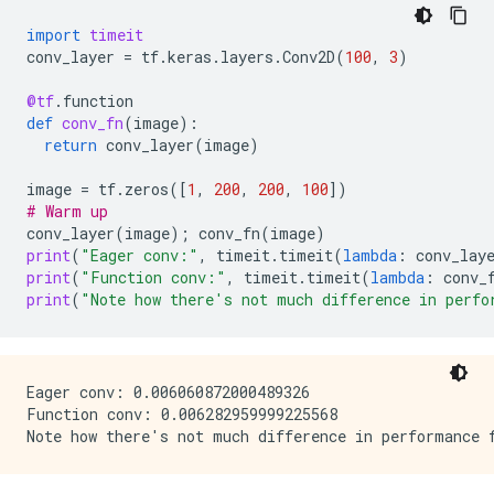
import
timeit
conv_layer
=
tf
.
keras
.
layers
.
Conv2D
(
100
,
3
)
@tf
.
function
def
conv_fn
(
image
):
return
conv_layer
(
image
)
image
=
tf
.
zeros
([
1
,
200
,
200
,
100
])
# Warm up
conv_layer
(
image
);
conv_fn
(
image
)
print
(
"Eager conv:"
,
timeit
.
timeit
(
lambda
:
conv_lay
print
(
"Function conv:"
,
timeit
.
timeit
(
lambda
:
conv_
print
(
"Note how there's not much difference in perfo
Eager conv: 0.006060872000489326

Function conv: 0.006282959999225568
