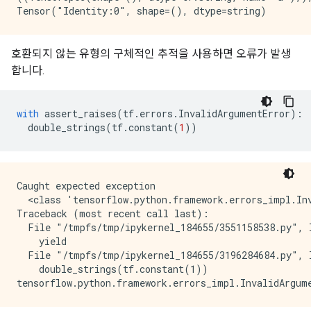
호환되지 않는 유형의 구체적인 추적을 사용하면 오류가 발생
합니다.
with
assert_raises
(
tf
.
errors
.
InvalidArgumentError
):
double_strings
(
tf
.
constant
(
1
))
Caught expected exception 

  <class 'tensorflow.python.framework.errors_impl.Inv
Traceback (most recent call last):

  File "/tmpfs/tmp/ipykernel_184655/3551158538.py", l
    yield

  File "/tmpfs/tmp/ipykernel_184655/3196284684.py", l
    double_strings(tf.constant(1))
