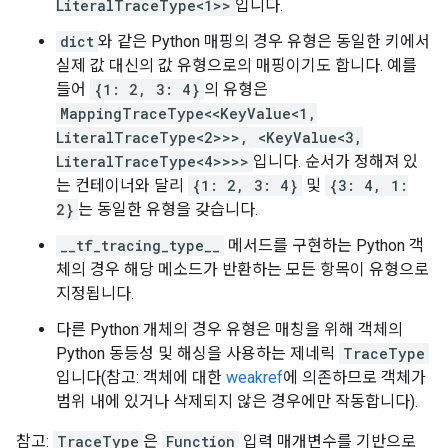
LiteralTraceType<1>>
입니다.
dict
와 같은 Python 매핑의 경우 유형은 동일한 키에서
실제 값 대신의 값 유형으로의 매핑이기도 합니다. 예를
들어
{1: 2, 3: 4}
의 유형은
MappingTraceType<<KeyValue<1,
LiteralTraceType<2>>>, <KeyValue<3,
LiteralTraceType<4>>>>
입니다. 순서가 정해져 있
는 컨테이너와 달리
{1: 2, 3: 4}
및
{3: 4, 1:
2}
는 동일한 유형을 갖습니다.
__tf_tracing_type__
메서드를 구현하는 Python 객
체의 경우 해당 메소드가 반환하는 모든 항목이 유형으로
지정됩니다.
다른 Python 개체의 경우 유형은 매칭을 위해 객체의
Python 동등성 및 해싱을 사용하는 제네릭
TraceType
입니다(참고: 객체에 대한
weakref
에 의존하므로 객체가
범위 내에 있거나 삭제되지 않은 경우에만 작동합니다).
참고:
TraceType
은
Function
입력 매개변수를 기반으로