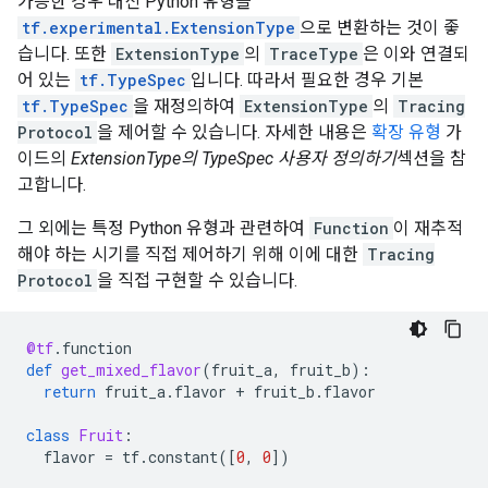
가능한 경우 대신 Python 유형을
tf.experimental.ExtensionType
으로 변환하는 것이 좋
습니다. 또한
ExtensionType
의
TraceType
은 이와 연결되
어 있는
tf.TypeSpec
입니다. 따라서 필요한 경우 기본
tf.TypeSpec
을 재정의하여
ExtensionType
의
Tracing
Protocol
을 제어할 수 있습니다. 자세한 내용은
확장 유형
가
이드의
ExtensionType의 TypeSpec 사용자 정의하기
섹션을 참
고합니다.
그 외에는 특정 Python 유형과 관련하여
Function
이 재추적
해야 하는 시기를 직접 제어하기 위해 이에 대한
Tracing
Protocol
을 직접 구현할 수 있습니다.
@tf
.
function
def
get_mixed_flavor
(
fruit_a
,
fruit_b
):
return
fruit_a
.
flavor
+
fruit_b
.
flavor
class
Fruit
:
flavor
=
tf
.
constant
([
0
,
0
])