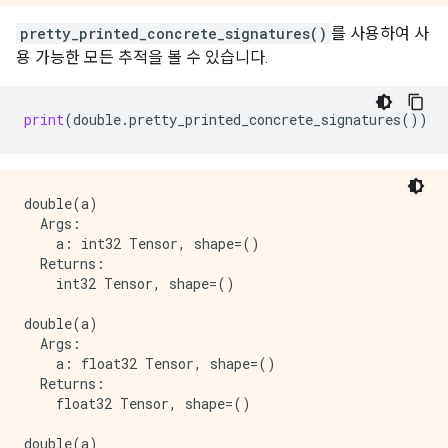
pretty_printed_concrete_signatures()
를 사용하여 사
용 가능한 모든 추적을 볼 수 있습니다.
print
(
double
.
pretty_printed_concrete_signatures
())
double(a)

  Args:

    a: int32 Tensor, shape=()

  Returns:

    int32 Tensor, shape=()

double(a)

  Args:

    a: float32 Tensor, shape=()

  Returns:

    float32 Tensor, shape=()

double(a)
