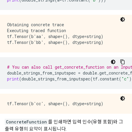
Obtaining concrete trace

Executing traced function

tf.Tensor(b'aa', shape=(), dtype=string)

# You can also call get_concrete_function on an Inpu
double_strings_from_inputspec
=
double
.
get_concrete_
print
(
double_strings_from_inputspec
(
tf
.
constant
(
"c"
)
ConcreteFunction
를 인쇄하면 입력 인수(유형 포함)와 그
출력 유형의 요약이 표시됩니다.