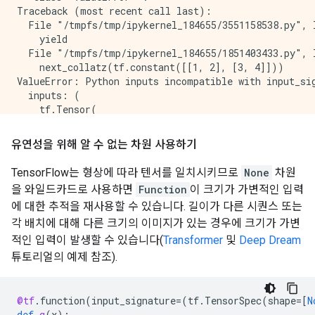
Traceback (most recent call last):

  File "/tmpfs/tmp/ipykernel_184655/3551158538.py", l
    yield

  File "/tmpfs/tmp/ipykernel_184655/1851403433.py", l
    next_collatz(tf.constant([[1, 2], [3, 4]]))

ValueError: Python inputs incompatible with input_sig
  inputs: (

    tf.Tensor(

[[1 2]

 [3 4]], shape=(2, 2), dtype=int32))

유연성을 위해 알 수 없는 차원 사용하기
  input_signature: (

    TensorSpec(shape=(None,), dtype=tf.int32, name=No
TensorFlow는 형상에 따라 텐서를 일치시키므로
None
차원
Traceback (most recent call last):

을 와일드카드로 사용하면
Function
이 크기가 가변적인 입력
  File "/tmpfs/tmp/ipykernel_184655/3551158538.py", l
에 대한 추적을 재사용할 수 있습니다. 길이가 다른 시퀀스 또는
    yield

  File "/tmpfs/tmp/ipykernel_184655/1851403433.py", l
각 배치에 대해 다른 크기의 이미지가 있는 경우에 크기가 가변
    next_collatz(tf.constant([1.0, 2.0]))

적인 입력이 발생할 수 있습니다(
Transformer
및
Deep Dream
ValueError: Python inputs incompatible with input_sig
튜토리얼의 예제 참조).
  inputs: (

    tf.Tensor([1. 2.], shape=(2,), dtype=float32))

  input_signature: (

@tf
.
function
(
input_signature
=
(
tf
.
TensorSpec
(
shape
=
[
N
def
g
(
x
):