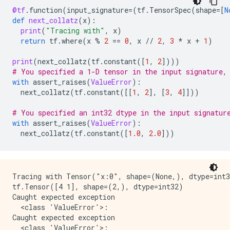
@tf
.
function
(
input_signature
=
(
tf
.
TensorSpec
(
shape
=
[
N
def
next_collatz
(
x
):
print
(
"Tracing with"
,
x
)
return
tf
.
where
(
x
%
2
==
0
,
x
//
2
,
3
*
x
+
1
)
print
(
next_collatz
(
tf
.
constant
([
1
,
2
])))
# You specified a 1-D tensor in the input signature,
with
assert_raises
(
ValueError
):
next_collatz
(
tf
.
constant
([[
1
,
2
],
[
3
,
4
]]))
# You specified an int32 dtype in the input signatur
with
assert_raises
(
ValueError
):
next_collatz
(
tf
.
constant
([
1.0
,
2.0
]))
Tracing with Tensor("x:0", shape=(None,), dtype=int3
tf.Tensor([4 1], shape=(2,), dtype=int32)

Caught expected exception 

  <class 'ValueError'>:

Caught expected exception 

  <class 'ValueError'>:
