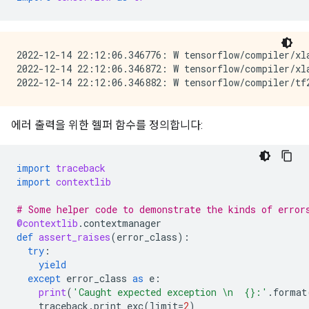
2022-12-14 22:12:06.346776: W tensorflow/compiler/xl
2022-12-14 22:12:06.346872: W tensorflow/compiler/xl
에러 출력을 위한 헬퍼 함수를 정의합니다:
import
traceback
import
contextlib
# Some helper code to demonstrate the kinds of error
@contextlib
.
contextmanager
def
assert_raises
(
error_class
):
try
:
yield
except
error_class
as
e
:
print
(
'Caught expected exception 
\n
{}
:'
.
format
traceback
.
print_exc
(
limit
=
2
)