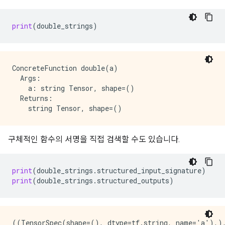
print
(
double_strings
)
ConcreteFunction double(a)

  Args:

    a: string Tensor, shape=()

  Returns:

구체적인 함수의 서명을 직접 검색할 수도 있습니다.
print
(
double_strings
.
structured_input_signature
)
print
(
double_strings
.
structured_outputs
)
((TensorSpec(shape=(), dtype=tf.string, name='a'),),