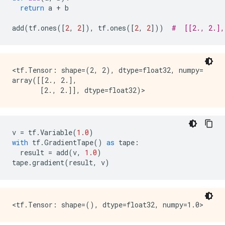
return
a
+
b
add
(
tf
.
ones
([
2
,
2
]),
tf
.
ones
([
2
,
2
]))
#  [[2., 2.],
<tf.Tensor: shape=(2, 2), dtype=float32, numpy=

array([[2., 2.],

v
=
tf
.
Variable
(
1.0
)
with
tf
.
GradientTape
()
as
tape
:
result
=
add
(
v
,
1.0
)
tape
.
gradient
(
result
,
v
)