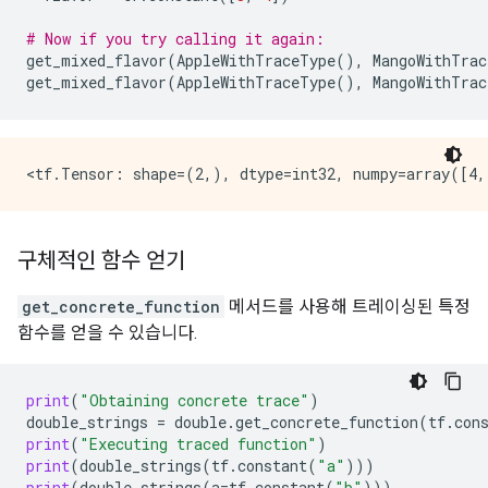
# Now if you try calling it again:
get_mixed_flavor
(
AppleWithTraceType
(),
MangoWithTrac
get_mixed_flavor
(
AppleWithTraceType
(),
MangoWithTrac
구체적인 함수 얻기
get_concrete_function
메서드를 사용해 트레이싱된 특정
함수를 얻을 수 있습니다.
print
(
"Obtaining concrete trace"
)
double_strings
=
double
.
get_concrete_function
(
tf
.
con
print
(
"Executing traced function"
)
print
(
double_strings
(
tf
.
constant
(
"a"
)))
print
(
double_strings
(
a
=
tf
.
constant
(
"b"
)))