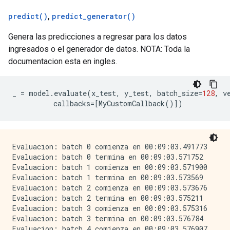
predict(
)
,
predict_generator(
)
Genera las predicciones a regresar para los datos
ingresados o el generador de datos. NOTA: Toda la
documentacion esta en ingles.
_
=
model
.
evaluate
(
x_test
,
y_test
,
batch_size
=
128
,
v
callbacks
=
[
MyCustomCallback
()])
Evaluacion: batch 0 comienza en 00:09:03.491773

Evaluacion: batch 0 termina en 00:09:03.571752

Evaluacion: batch 1 comienza en 00:09:03.571900

Evaluacion: batch 1 termina en 00:09:03.573569

Evaluacion: batch 2 comienza en 00:09:03.573676

Evaluacion: batch 2 termina en 00:09:03.575211

Evaluacion: batch 3 comienza en 00:09:03.575316

Evaluacion: batch 3 termina en 00:09:03.576784

Evaluacion: batch 4 comienza en 00:09:03.576907
