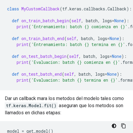
class
MyCustomCallback
(
tf
.
keras
.
callbacks
.
Callback
):
def
on_train_batch_begin
(
self
,
batch
,
logs
=
None
):
print
(
'Entrenamiento: batch 
{}
 comienza en 
{}
'
.
f
def
on_train_batch_end
(
self
,
batch
,
logs
=
None
):
print
(
'Entrenamiento: batch 
{}
 termina en 
{}
'
.
fo
def
on_test_batch_begin
(
self
,
batch
,
logs
=
None
):
print
(
'Evaluacion: batch 
{}
 comienza en 
{}
'
.
form
def
on_test_batch_end
(
self
,
batch
,
logs
=
None
):
print
(
'Evaluacion: batch 
{}
 termina en 
{}
'
.
forma
Dar un callback mara los metodos del modelo tales como
tf.keras.Model.fit()
aseguran que los metodos son
llamados en dichas etapas:
model
=
get_model
()