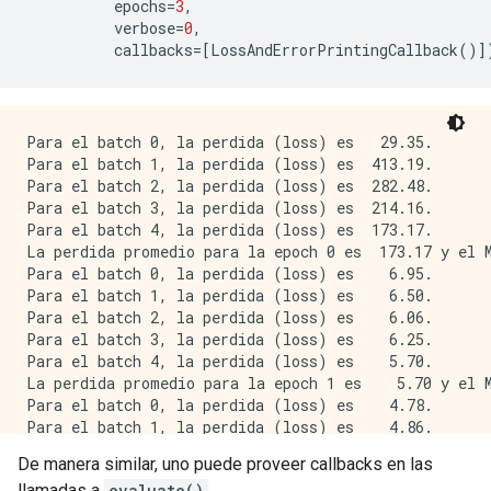
epochs
=
3
,
verbose
=
0
,
callbacks
=
[
LossAndErrorPrintingCallback
()]
Para el batch 0, la perdida (loss) es   29.35.

Para el batch 1, la perdida (loss) es  413.19.

Para el batch 2, la perdida (loss) es  282.48.

Para el batch 3, la perdida (loss) es  214.16.

Para el batch 4, la perdida (loss) es  173.17.

La perdida promedio para la epoch 0 es  173.17 y el M
Para el batch 0, la perdida (loss) es    6.95.

Para el batch 1, la perdida (loss) es    6.50.

Para el batch 2, la perdida (loss) es    6.06.

Para el batch 3, la perdida (loss) es    6.25.

Para el batch 4, la perdida (loss) es    5.70.

La perdida promedio para la epoch 1 es    5.70 y el M
Para el batch 0, la perdida (loss) es    4.78.

Para el batch 1, la perdida (loss) es    4.86.

Para el batch 2, la perdida (loss) es    5.66.

De manera similar, uno puede proveer callbacks en las
Para el batch 3, la perdida (loss) es    5.81.

llamadas a
evaluate()
.