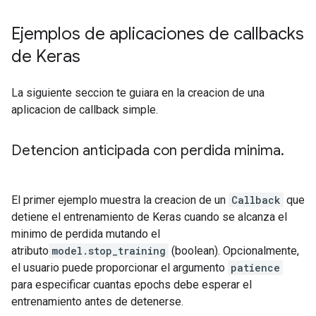
Para el  batch 15, la perdida (loss) es    7.99.

Para el  batch 16, la perdida (loss) es    8.05.

Ejemplos de aplicaciones de callbacks
Para el  batch 17, la perdida (loss) es    8.05.

de Keras
Para el  batch 18, la perdida (loss) es    8.12.

La siguiente seccion te guiara en la creacion de una
aplicacion de callback simple.
Detencion anticipada con perdida minima
.
El primer ejemplo muestra la creacion de un
Callback
que
detiene el entrenamiento de Keras cuando se alcanza el
minimo de perdida mutando el
atributo
model.stop_training
(boolean). Opcionalmente,
el usuario puede proporcionar el argumento
patience
para especificar cuantas epochs debe esperar el
entrenamiento antes de detenerse.