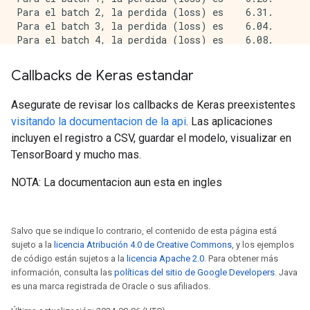
Para el batch 2, la perdida (loss) es    6.31.

Para el batch 3, la perdida (loss) es    6.04.

Para el batch 4, la perdida (loss) es    6.08.

La perdida promedio para la epoch 1 es    6.08 y el M
Callbacks de Keras estandar
Epoch 00002: Learning rate is 0.1000.

Para el batch 0, la perdida (loss) es   10.44.

Asegurate de revisar los callbacks de Keras preexistentes
Para el batch 1, la perdida (loss) es   10.94.

visitando la documentacion de la api
. Las aplicaciones
Para el batch 2, la perdida (loss) es   12.18.

Para el batch 3, la perdida (loss) es   14.24.

incluyen el registro a CSV, guardar el modelo, visualizar en
Para el batch 4, la perdida (loss) es   16.86.

TensorBoard y mucho mas.
La perdida promedio para la epoch 2 es   16.86 y el M
NOTA: La documentacion aun esta en ingles
Epoch 00003: Learning rate is 0.0500.

Para el batch 0, la perdida (loss) es   35.25.

Para el batch 1, la perdida (loss) es   20.86.

Salvo que se indique lo contrario, el contenido de esta página está
Para el batch 2, la perdida (loss) es   15.10.

sujeto a la
licencia Atribución 4.0 de Creative Commons
, y los ejemplos
Para el batch 3, la perdida (loss) es   12.15.

de código están sujetos a la
licencia Apache 2.0
. Para obtener más
Para el batch 4, la perdida (loss) es   10.47.

información, consulta las
políticas del sitio de Google Developers
. Java
La perdida promedio para la epoch 3 es   10.47 y el M
es una marca registrada de Oracle o sus afiliados.
Epoch 00004: Learning rate is 0.0500.
