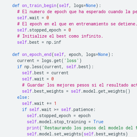
def
on_train_begin
(
self
,
logs
=
None
):
# El numero de epoch que ha esperado cuando la p
self
.
wait
=
0
# El epoch en el que en entrenamiento se detiene
self
.
stopped_epoch
=
0
# Initialize el best como infinito.
self
.
best
=
np
.
inf
def
on_epoch_end
(
self
,
epoch
,
logs
=
None
):
current
=
logs
.
get
(
'loss'
)
if
np
.
less
(
current
,
self
.
best
):
self
.
best
=
current
self
.
wait
=
0
# Guardar los mejores pesos si el resultado ac
self
.
best_weights
=
self
.
model
.
get_weights
()
else
:
self
.
wait
+=
1
if
self
.
wait
 >
=
self
.
patience
:
self
.
stopped_epoch
=
epoch
self
.
model
.
stop_training
=
True
print
(
'Restaurando los pesos del modelo del 
self
.
model
.
set_weights
(
self
.
best_weights
)