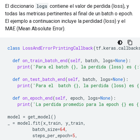
El diccionario
logs
contiene el valor de perdida (loss), y
todas las metricas pertinentes al final de un batch o epoch.
El ejemplo a continuacion incluye la perdidad (loss) y el
MAE (Mean Absolute Error).
class
LossAndErrorPrintingCallback
(
tf
.
keras
.
callback
def
on_train_batch_end
(
self
,
batch
,
logs
=
None
):
print
(
'Para el batch 
{}
, la perdida (loss) es 
{:
def
on_test_batch_end
(
self
,
batch
,
logs
=
None
):
print
(
'Para el  batch 
{}
, la perdida (loss) es 
{
def
on_epoch_end
(
self
,
epoch
,
logs
=
None
):
print
(
'La perdida promedio para la epoch 
{}
 es 
{
model
=
get_model
()
_
=
model
.
fit
(
x_train
,
y_train
,
batch_size
=
64
,
steps_per_epoch
=
5
,