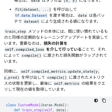
場合は、
data
はタプル型
(x, y)
になります。
fit(dataset, ...)
を呼び出して
tf.data.Dataset
を渡す場合は、
data
は各バッ
チで
dataset
により生成される値になります。
train_step
メソッドの本体には、既に使い慣れているも
のと同様の定期的なトレーニングアップデートを実装して
います。重要なのは、
損失の計算を
self.compiled_loss
を介して行っている
ことで、それ
によって
compile()
に渡された損失関数がラップされて
います。
同様に、
self.compiled_metrics.update_state(y,
y_pred)
を呼び出して
compile()
に渡されたメトリク
スの状態を更新し、最後に
self.metrics
の結果をクエ
リして現在の値を取得しています。
class
CustomModel
(
keras
.
Model
):
def
train_step
(
self
,
data
):