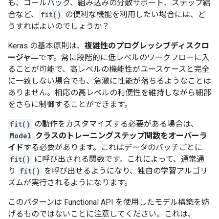
も、コールバック、組み込みの分散サポート、ステップ結
合など、
fit()
の便利な機能を利用したい場合には、ど
うすればよいのでしょうか？
Keras の基本原則は、
複雑性のプログレッシブディスクロ
ージャ―
です。常に段階的に低レベルのワークフローに入
ることが可能で、高レベルの機能性がユースケースと完全
に一致しない場合でも、急激に性能が落ちるようなことは
ありません。相応の高レベルの利便性を維持しながら細部
をさらに制御することができます。
fit()
の動作をカスタマイズする必要がある場合は、
Model
クラスのトレーニングステップ関数をオーバーラ
イド
する必要があります。これはデータのバッチごとに
fit()
に呼び出される関数です。これによって、通常通
り
fit()
を呼び出せるようになり、独自の学習アルゴリ
ズムが実行されるようになります。
このパターンは Functional API を使用したモデル構築を妨
げるものではないことに注意してください。これは、