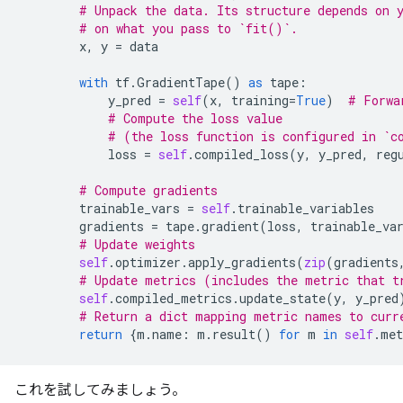
# Unpack the data. Its structure depends on 
# on what you pass to `fit()`.
x
,
y
=
data
with
tf
.
GradientTape
()
as
tape
:
y_pred
=
self
(
x
,
training
=
True
)
# Forwa
# Compute the loss value
# (the loss function is configured in `c
loss
=
self
.
compiled_loss
(
y
,
y_pred
,
reg
# Compute gradients
trainable_vars
=
self
.
trainable_variables
gradients
=
tape
.
gradient
(
loss
,
trainable_va
# Update weights
self
.
optimizer
.
apply_gradients
(
zip
(
gradients
# Update metrics (includes the metric that t
self
.
compiled_metrics
.
update_state
(
y
,
y_pred
# Return a dict mapping metric names to curr
return
{
m
.
name
:
m
.
result
()
for
m
in
self
.
met
これを試してみましょう。