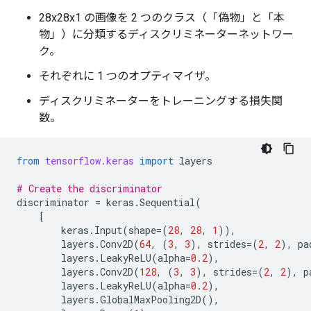
28x28x1 の画像を 2 つのクラス（「偽物」と「本
物」）に分類するディスクリミネーターネットワー
ク。
それぞれに 1 つのオプティマイザ。
ディスクリミネーターをトレーニングする損失関
数。
from
tensorflow.keras
import
layers
# Create the discriminator
discriminator
=
keras
.
Sequential
(
[
keras
.
Input
(
shape
=
(
28
,
28
,
1
)),
layers
.
Conv2D
(
64
,
(
3
,
3
),
strides
=
(
2
,
2
),
pa
layers
.
LeakyReLU
(
alpha
=
0.2
),
layers
.
Conv2D
(
128
,
(
3
,
3
),
strides
=
(
2
,
2
),
p
layers
.
LeakyReLU
(
alpha
=
0.2
),
layers
.
GlobalMaxPooling2D
(),