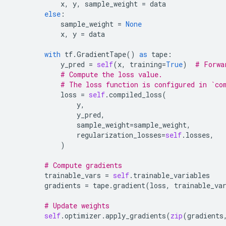
x
,
y
,
sample_weight
=
data
else
:
sample_weight
=
None
x
,
y
=
data
with
tf
.
GradientTape
()
as
tape
:
y_pred
=
self
(
x
,
training
=
True
)
# Forwa
# Compute the loss value.
# The loss function is configured in `co
loss
=
self
.
compiled_loss
(
y
,
y_pred
,
sample_weight
=
sample_weight
,
regularization_losses
=
self
.
losses
,
)
# Compute gradients
trainable_vars
=
self
.
trainable_variables
gradients
=
tape
.
gradient
(
loss
,
trainable_va
# Update weights
self
.
optimizer
.
apply_gradients
(
zip
(
gradients