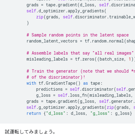
grads
=
tape
.
gradient
(
d_loss
,
self
.
discrimin
self
.
d_optimizer
.
apply_gradients
(
zip
(
grads
,
self
.
discriminator
.
trainable_
)
# Sample random points in the latent space
random_latent_vectors
=
tf
.
random
.
normal
(
sha
# Assemble labels that say "all real images"
misleading_labels
=
tf
.
zeros
((
batch_size
,
1
)
# Train the generator (note that we should *
# of the discriminator)!
with
tf
.
GradientTape
()
as
tape
:
predictions
=
self
.
discriminator
(
self
.
ge
g_loss
=
self
.
loss_fn
(
misleading_labels
,
grads
=
tape
.
gradient
(
g_loss
,
self
.
generator
self
.
g_optimizer
.
apply_gradients
(
zip
(
grads
,
return
{
"d_loss"
:
d_loss
,
"g_loss"
:
g_loss
}
試運転してみましょう。