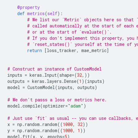
@property
def
metrics
(
self
):
# We list our `Metric` objects here so that 
# called automatically at the start of each 
# or at the start of `evaluate()`.
# If you don't implement this property, you 
# `reset_states()` yourself at the time of y
return
[
loss_tracker
,
mae_metric
]
# Construct an instance of CustomModel
inputs
=
keras
.
Input
(
shape
=
(
32
,))
outputs
=
keras
.
layers
.
Dense
(
1
)(
inputs
)
model
=
CustomModel
(
inputs
,
outputs
)
# We don't passs a loss or metrics here.
model
.
compile
(
optimizer
=
"adam"
)
# Just use `fit` as usual -- you can use callbacks, 
x
=
np
.
random
.
random
((
1000
,
32
))
y
=
np
.
random
.
random
((
1000
,
1
))
model
.
fit
(
x
,
y
,
epochs
=
5
)