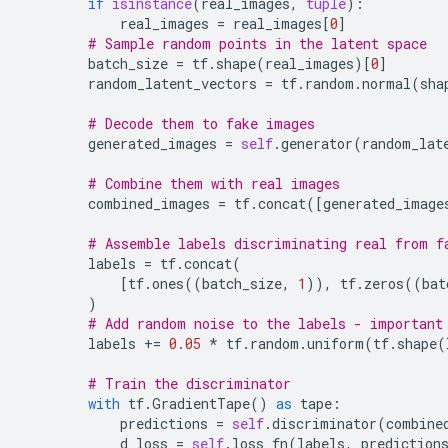
if
isinstance
(
real_images
,
tuple
):
real_images
=
real_images
[
0
]
# Sample random points in the latent space
batch_size
=
tf
.
shape
(
real_images
)[
0
]
random_latent_vectors
=
tf
.
random
.
normal
(
sha
# Decode them to fake images
generated_images
=
self
.
generator
(
random_lat
# Combine them with real images
combined_images
=
tf
.
concat
([
generated_image
# Assemble labels discriminating real from f
labels
=
tf
.
concat
(
[
tf
.
ones
((
batch_size
,
1
)),
tf
.
zeros
((
bat
)
# Add random noise to the labels - important
labels
+=
0.05
*
tf
.
random
.
uniform
(
tf
.
shape
(
# Train the discriminator
with
tf
.
GradientTape
()
as
tape
:
predictions
=
self
.
discriminator
(
combine
d_loss
=
self
.
loss_fn
(
labels
,
prediction