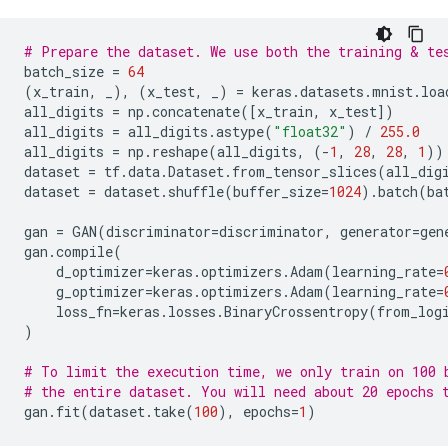
# Prepare the dataset. We use both the training & te
batch_size
=
64
(
x_train
,
_
),
(
x_test
,
_
)
=
keras
.
datasets
.
mnist
.
loa
all_digits
=
np
.
concatenate
([
x_train
,
x_test
])
all_digits
=
all_digits
.
astype
(
"float32"
)
/
255.0
all_digits
=
np
.
reshape
(
all_digits
,
(
-
1
,
28
,
28
,
1
))
dataset
=
tf
.
data
.
Dataset
.
from_tensor_slices
(
all_dig
dataset
=
dataset
.
shuffle
(
buffer_size
=
1024
)
.
batch
(
ba
gan
=
GAN
(
discriminator
=
discriminator
,
generator
=
gen
gan
.
compile
(
d_optimizer
=
keras
.
optimizers
.
Adam
(
learning_rate
=
g_optimizer
=
keras
.
optimizers
.
Adam
(
learning_rate
=
loss_fn
=
keras
.
losses
.
BinaryCrossentropy
(
from_log
)
# To limit the execution time, we only train on 100 
# the entire dataset. You will need about 20 epochs 
gan
.
fit
(
dataset
.
take
(
100
),
epochs
=
1
)