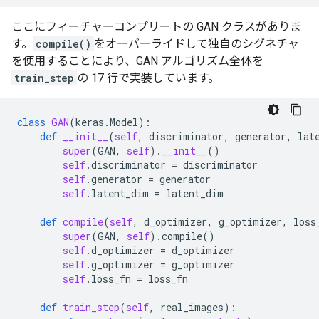
ここにフィーチャーコンプリートの GAN クラスがありま
す。
compile()
をオーバーライドして独自のシグネチャ
を使用することにより、GAN アルゴリズム全体を
train_step
の 17 行で実装しています。
class
GAN
(
keras
.
Model
):
def
__init__
(
self
,
discriminator
,
generator
,
lat
super
(
GAN
,
self
)
.
__init__
()
self
.
discriminator
=
discriminator
self
.
generator
=
generator
self
.
latent_dim
=
latent_dim
def
compile
(
self
,
d_optimizer
,
g_optimizer
,
loss
super
(
GAN
,
self
)
.
compile
()
self
.
d_optimizer
=
d_optimizer
self
.
g_optimizer
=
g_optimizer
self
.
loss_fn
=
loss_fn
def
train_step
(
self
,
real_images
):