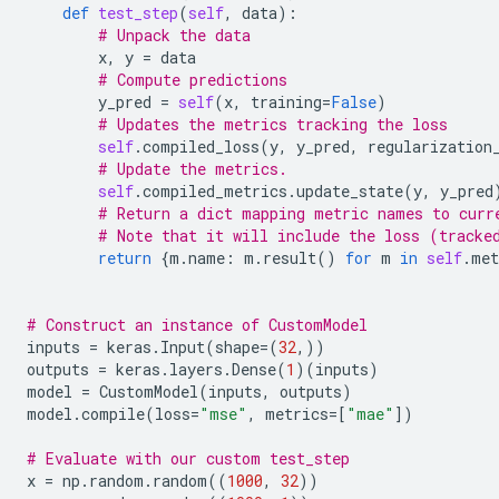
def
test_step
(
self
,
data
):
# Unpack the data
x
,
y
=
data
# Compute predictions
y_pred
=
self
(
x
,
training
=
False
)
# Updates the metrics tracking the loss
self
.
compiled_loss
(
y
,
y_pred
,
regularization
# Update the metrics.
self
.
compiled_metrics
.
update_state
(
y
,
y_pred
# Return a dict mapping metric names to curr
# Note that it will include the loss (tracke
return
{
m
.
name
:
m
.
result
()
for
m
in
self
.
met
# Construct an instance of CustomModel
inputs
=
keras
.
Input
(
shape
=
(
32
,))
outputs
=
keras
.
layers
.
Dense
(
1
)(
inputs
)
model
=
CustomModel
(
inputs
,
outputs
)
model
.
compile
(
loss
=
"mse"
,
metrics
=
[
"mae"
])
# Evaluate with our custom test_step
x
=
np
.
random
.
random
((
1000
,
32
))