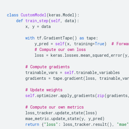
class
CustomModel
(
keras
.
Model
):
def
train_step
(
self
,
data
):
x
,
y
=
data
with
tf
.
GradientTape
()
as
tape
:
y_pred
=
self
(
x
,
training
=
True
)
# Forwa
# Compute our own loss
loss
=
keras
.
losses
.
mean_squared_error
(
y
# Compute gradients
trainable_vars
=
self
.
trainable_variables
gradients
=
tape
.
gradient
(
loss
,
trainable_va
# Update weights
self
.
optimizer
.
apply_gradients
(
zip
(
gradients
# Compute our own metrics
loss_tracker
.
update_state
(
loss
)
mae_metric
.
update_state
(
y
,
y_pred
)
return
{
"loss"
:
loss_tracker
.
result
(),
"mae"