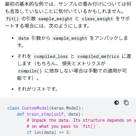
最初の基本的な例では、サンプルの重み付けについては何
も言及していないことに気付いているかもしれません。
fit()
の引数
sample_weight
と
class_weight
をサポ
ートする場合には、次のようにします。
data
引数から
sample_weight
をアンパックしま
す。
それを
compiled_loss
と
compiled_metrics
に渡
します（もちろん、 損失とメトリクスが
compile()
に依存しない場合は手動での適用が可
能です）。
それがリストです。
class
CustomModel
(
keras
.
Model
):
def
train_step
(
self
,
data
):
# Unpack the data. Its structure depends on 
# on what you pass to `fit()`.
if
len
(
data
)
==
3
: