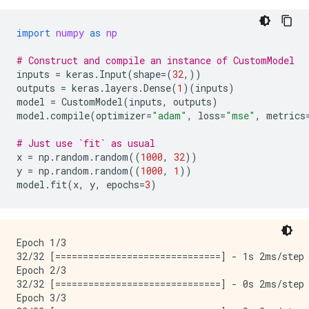
import
numpy
as
np
# Construct and compile an instance of CustomModel
inputs
=
keras
.
Input
(
shape
=
(
32
,))
outputs
=
keras
.
layers
.
Dense
(
1
)(
inputs
)
model
=
CustomModel
(
inputs
,
outputs
)
model
.
compile
(
optimizer
=
"adam"
,
loss
=
"mse"
,
metrics
# Just use `fit` as usual
x
=
np
.
random
.
random
((
1000
,
32
))
y
=
np
.
random
.
random
((
1000
,
1
))
model
.
fit
(
x
,
y
,
epochs
=
3
)
Epoch 1/3

32/32 [==============================] - 1s 2ms/step 
Epoch 2/3

32/32 [==============================] - 0s 2ms/step 
Epoch 3/3
