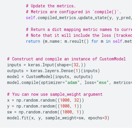
# Update the metrics.
# Metrics are configured in `compile()`.
self
.
compiled_metrics
.
update_state
(
y
,
y_pred
# Return a dict mapping metric names to curr
# Note that it will include the loss (tracke
return
{
m
.
name
:
m
.
result
()
for
m
in
self
.
met
# Construct and compile an instance of CustomModel
inputs
=
keras
.
Input
(
shape
=
(
32
,))
outputs
=
keras
.
layers
.
Dense
(
1
)(
inputs
)
model
=
CustomModel
(
inputs
,
outputs
)
model
.
compile
(
optimizer
=
"adam"
,
loss
=
"mse"
,
metrics
# You can now use sample_weight argument
x
=
np
.
random
.
random
((
1000
,
32
))
y
=
np
.
random
.
random
((
1000
,
1
))
sw
=
np
.
random
.
random
((
1000
,
1
))
model
.
fit
(
x
,
y
,
sample_weight
=
sw
,
epochs
=
3
)