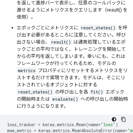
を返して進捗バーで表示し、任意のコールバックに
渡せるようにメトリクスをクエリします（result() を
使用）。
エポックごとにメトリクスに
reset_states()
を呼
び出す必要があるところに注意してください。呼び
出さない場合、
result()
は通常処理しているエポ
ックごとの平均ではなく、トレーニングを開始して
からの平均を返してしまいます。幸いにも、これは
フレームワークが行ってくれるため、モデルの
metrics
プロパティにリセットするメトリクスをリ
ストするだけで実現できます。モデルは、そこにリ
ストされているオブジェクトに対する
reset_states()
の呼び出しを各
fit()
エポック
の開始時または
evaluate()
への呼び出しの開始時
に行うようになります。
loss_tracker
=
keras
.
metrics
.
Mean
(
name
=
"loss"
)
mae_metric
=
keras
.
metrics
.
MeanAbsoluteError
(
name
=
"m