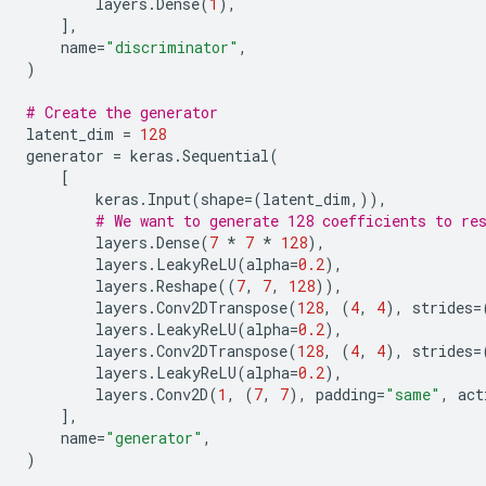
layers
.
Dense
(
1
),
],
name
=
"discriminator"
,
)
# Create the generator
latent_dim
=
128
generator
=
keras
.
Sequential
(
[
keras
.
Input
(
shape
=
(
latent_dim
,)),
# We want to generate 128 coefficients to re
layers
.
Dense
(
7
*
7
*
128
),
layers
.
LeakyReLU
(
alpha
=
0.2
),
layers
.
Reshape
((
7
,
7
,
128
)),
layers
.
Conv2DTranspose
(
128
,
(
4
,
4
),
strides
=
layers
.
LeakyReLU
(
alpha
=
0.2
),
layers
.
Conv2DTranspose
(
128
,
(
4
,
4
),
strides
=
layers
.
LeakyReLU
(
alpha
=
0.2
),
layers
.
Conv2D
(
1
,
(
7
,
7
),
padding
=
"same"
,
act
],
name
=
"generator"
,
)