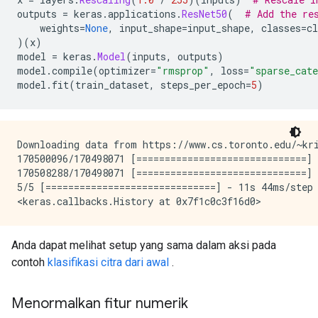
outputs 
=
 keras
.
applications
.
ResNet50
(
# Add the re
    weights
=
None
,
 input_shape
=
input_shape
,
 classes
=
cl
)(
x
)
model 
=
 keras
.
Model
(
inputs
,
 outputs
)
model
.
compile
(
optimizer
=
"rmsprop"
,
 loss
=
"sparse_cate
model
.
fit
(
train_dataset
,
 steps_per_epoch
=
5
)
Downloading data from https://www.cs.toronto.edu/~kri
170500096/170498071 [==============================] 
170508288/170498071 [==============================] 
5/5 [==============================] - 11s 44ms/step 
Anda dapat melihat setup yang sama dalam aksi pada
contoh
klasifikasi citra dari awal
.
Menormalkan fitur numerik