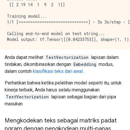
 [[ 2 19 14  1  9  2  1]]

Training model...

1/1 [==============================] - 3s 3s/step - l
Calling end-to-end model on test string...

Anda dapat melihat
TextVectorization
lapisan dalam
tindakan, dikombinasikan dengan
Embedding
modus,
dalam contoh
klasifikasi teks dari awal
.
Perhatikan bahwa ketika pelatihan model seperti itu, untuk
kinerja terbaik, Anda harus selalu menggunakan
TextVectorization
lapisan sebagai bagian dari pipa
masukan.
Mengkodekan teks sebagai matriks padat
ngram dengan pengkodean multi-panas