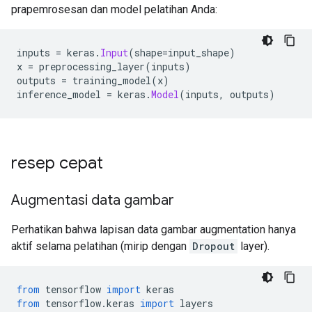
prapemrosesan dan model pelatihan Anda:
inputs 
=
 keras
.
Input
(
shape
=
input_shape
)
x 
=
 preprocessing_layer
(
inputs
)
outputs 
=
 training_model
(
x
)
inference_model 
=
 keras
.
Model
(
inputs
,
 outputs
)
resep cepat
Augmentasi data gambar
Perhatikan bahwa lapisan data gambar augmentation hanya
aktif selama pelatihan (mirip dengan
Dropout
layer).
from
 tensorflow 
import
 keras
from
 tensorflow
.
keras 
import
 layers