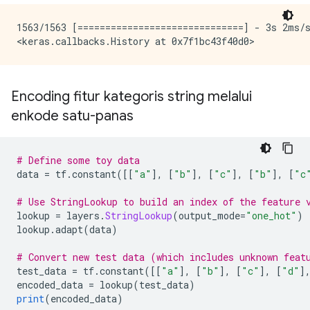
1563/1563 [==============================] - 3s 2ms/s
Encoding fitur kategoris string melalui
enkode satu-panas
# Define some toy data
data 
=
 tf
.
constant
([[
"a"
],
[
"b"
],
[
"c"
],
[
"b"
],
[
"c
# Use StringLookup to build an index of the feature 
lookup 
=
 layers
.
StringLookup
(
output_mode
=
"one_hot"
)
lookup
.
adapt
(
data
)
# Convert new test data (which includes unknown feat
test_data 
=
 tf
.
constant
([[
"a"
],
[
"b"
],
[
"c"
],
[
"d"
]
encoded_data 
=
 lookup
(
test_data
)
print
(
encoded_data
)