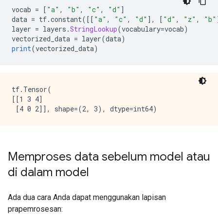
vocab 
=
[
"a"
,
"b"
,
"c"
,
"d"
]
data 
=
 tf
.
constant
([[
"a"
,
"c"
,
"d"
],
[
"d"
,
"z"
,
"b"
layer 
=
 layers
.
StringLookup
(
vocabulary
=
vocab
)
vectorized_data 
=
 layer
(
data
)
print
(
vectorized_data
)
tf.Tensor(

[[1 3 4]

Memproses data sebelum model atau
di dalam model
Ada dua cara Anda dapat menggunakan lapisan
prapemrosesan: