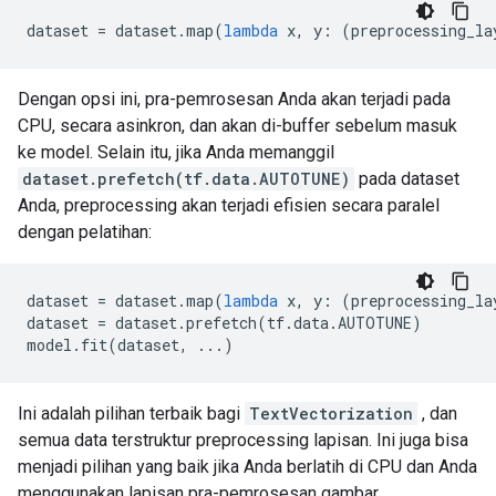
dataset 
=
 dataset
.
map
(
lambda
 x
,
 y
:
(
preprocessing_la
Dengan opsi ini, pra-pemrosesan Anda akan terjadi pada
CPU, secara asinkron, dan akan di-buffer sebelum masuk
ke model. Selain itu, jika Anda memanggil
dataset.prefetch(tf.data.AUTOTUNE)
pada dataset
Anda, preprocessing akan terjadi efisien secara paralel
dengan pelatihan:
dataset 
=
 dataset
.
map
(
lambda
 x
,
 y
:
(
preprocessing_la
dataset 
=
 dataset
.
prefetch
(
tf
.
data
.
AUTOTUNE
)
model
.
fit
(
dataset
,
...)
Ini adalah pilihan terbaik bagi
TextVectorization
, dan
semua data terstruktur preprocessing lapisan. Ini juga bisa
menjadi pilihan yang baik jika Anda berlatih di CPU dan Anda
menggunakan lapisan pra-pemrosesan gambar.