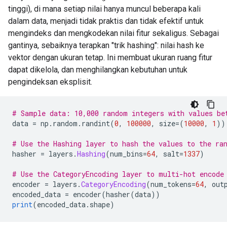
tinggi), di mana setiap nilai hanya muncul beberapa kali
dalam data, menjadi tidak praktis dan tidak efektif untuk
mengindeks dan mengkodekan nilai fitur sekaligus. Sebagai
gantinya, sebaiknya terapkan "trik hashing": nilai hash ke
vektor dengan ukuran tetap. Ini membuat ukuran ruang fitur
dapat dikelola, dan menghilangkan kebutuhan untuk
pengindeksan eksplisit.
# Sample data: 10,000 random integers with values be
data 
=
 np
.
random
.
randint
(
0
,
100000
,
 size
=(
10000
,
1
))
# Use the Hashing layer to hash the values to the ra
hasher 
=
 layers
.
Hashing
(
num_bins
=
64
,
 salt
=
1337
)
# Use the CategoryEncoding layer to multi-hot encode
encoder 
=
 layers
.
CategoryEncoding
(
num_tokens
=
64
,
 out
encoded_data 
=
 encoder
(
hasher
(
data
))
print
(
encoded_data
.
shape
)