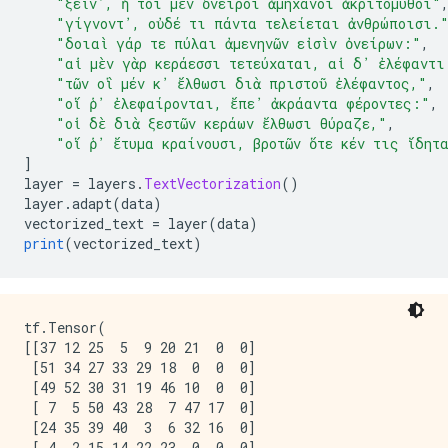
"ξεῖν᾽, ἦ τοι μὲν ὄνειροι ἀμήχανοι ἀκριτόμυθοι"
"γίγνοντ᾽, οὐδέ τι πάντα τελείεται ἀνθρώποισι.
"δοιαὶ γάρ τε πύλαι ἀμενηνῶν εἰσὶν ὀνείρων:"
,
"αἱ μὲν γὰρ κεράεσσι τετεύχαται, αἱ δ᾽ ἐλέφαντι
"τῶν οἳ μέν κ᾽ ἔλθωσι διὰ πριστοῦ ἐλέφαντος,"
,
"οἵ ῥ᾽ ἐλεφαίρονται, ἔπε᾽ ἀκράαντα φέροντες:"
,
"οἱ δὲ διὰ ξεστῶν κεράων ἔλθωσι θύραζε,"
,
"οἵ ῥ᾽ ἔτυμα κραίνουσι, βροτῶν ὅτε κέν τις ἴδητ
]
layer 
=
 layers
.
TextVectorization
()
layer
.
adapt
(
data
)
vectorized_text 
=
 layer
(
data
)
print
(
vectorized_text
)
tf.Tensor(

[[37 12 25  5  9 20 21  0  0]

 [51 34 27 33 29 18  0  0  0]

 [49 52 30 31 19 46 10  0  0]

 [ 7  5 50 43 28  7 47 17  0]

 [24 35 39 40  3  6 32 16  0]

 [ 4  2 15 14 22 23  0  0  0]
