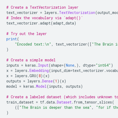
# Create a TextVectorization layer
text_vectorizer 
=
 layers
.
TextVectorization
(
output_mo
# Index the vocabulary via `adapt()`
text_vectorizer
.
adapt
(
adapt_data
)
# Try out the layer
print
(
"Encoded text:\n"
,
 text_vectorizer
([
"The Brain i
)
# Create a simple model
inputs 
=
 keras
.
Input
(
shape
=(
None
,),
 dtype
=
"int64"
)
x 
=
 layers
.
Embedding
(
input_dim
=
text_vectorizer
.
vocab
x 
=
 layers
.
GRU
(
8
)(
x
)
outputs 
=
 layers
.
Dense
(
1
)(
x
)
model 
=
 keras
.
Model
(
inputs
,
 outputs
)
# Create a labeled dataset (which includes unknown t
train_dataset 
=
 tf
.
data
.
Dataset
.
from_tensor_slices
(
([
"The Brain is deeper than the sea"
,
"for if th
)