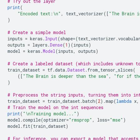
# Try out the layer
print
(
"Encoded text:\n"
,
 text_vectorizer
([
"The Brain i
)
# Create a simple model
inputs 
=
 keras
.
Input
(
shape
=(
text_vectorizer
.
vocabula
outputs 
=
 layers
.
Dense
(
1
)(
inputs
)
model 
=
 keras
.
Model
(
inputs
,
 outputs
)
# Create a labeled dataset (which includes unknown t
train_dataset 
=
 tf
.
data
.
Dataset
.
from_tensor_slices
(
([
"The Brain is deeper than the sea"
,
"for if th
)
# Preprocess the string inputs, turning them into in
train_dataset 
=
 train_dataset
.
batch
(
2
).
map
(
lambda
 x
,
# Train the model on the int sequences
print
(
"\nTraining model..."
)
model
.
compile
(
optimizer
=
"rmsprop"
,
 loss
=
"mse"
)
model
.
fit
(
train_dataset
)
# For inference, you can export a model that accepts