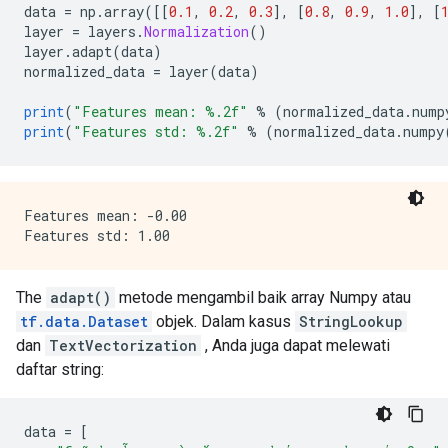
data 
=
 np
.
array
([[
0.1
,
0.2
,
0.3
],
[
0.8
,
0.9
,
1.0
],
[
layer 
=
 layers
.
Normalization
()
layer
.
adapt
(
data
)
normalized_data 
=
 layer
(
data
)
print
(
"Features mean: %.2f"
%
(
normalized_data
.
nump
print
(
"Features std: %.2f"
%
(
normalized_data
.
numpy
Features mean: -0.00

The
adapt()
metode mengambil baik array Numpy atau
tf.data.Dataset
objek. Dalam kasus
StringLookup
dan
TextVectorization
, Anda juga dapat melewati
daftar string:
data 
=
[