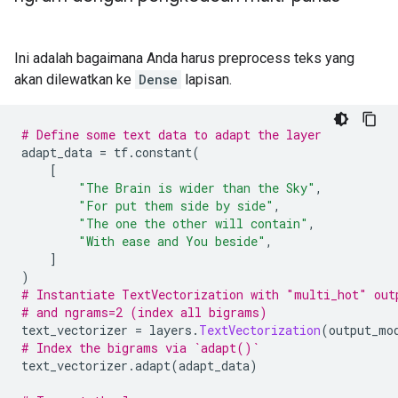
Ini adalah bagaimana Anda harus preprocess teks yang
akan dilewatkan ke
Dense
lapisan.
# Define some text data to adapt the layer
adapt_data 
=
 tf
.
constant
(
[
"The Brain is wider than the Sky"
,
"For put them side by side"
,
"The one the other will contain"
,
"With ease and You beside"
,
]
)
# Instantiate TextVectorization with "multi_hot" out
# and ngrams=2 (index all bigrams)
text_vectorizer 
=
 layers
.
TextVectorization
(
output_mo
# Index the bigrams via `adapt()`
text_vectorizer
.
adapt
(
adapt_data
)