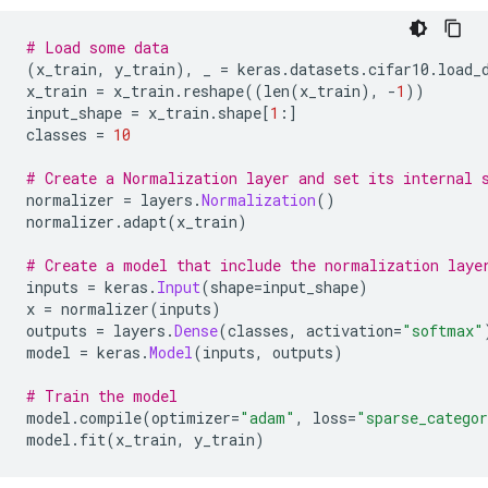
# Load some data
(
x_train
,
 y_train
),
 _ 
=
 keras
.
datasets
.
cifar10
.
load_
x_train 
=
 x_train
.
reshape
((
len
(
x_train
),
-
1
))
input_shape 
=
 x_train
.
shape
[
1
:]
classes 
=
10
# Create a Normalization layer and set its internal 
normalizer 
=
 layers
.
Normalization
()
normalizer
.
adapt
(
x_train
)
# Create a model that include the normalization laye
inputs 
=
 keras
.
Input
(
shape
=
input_shape
)
x 
=
 normalizer
(
inputs
)
outputs 
=
 layers
.
Dense
(
classes
,
 activation
=
"softmax"
model 
=
 keras
.
Model
(
inputs
,
 outputs
)
# Train the model
model
.
compile
(
optimizer
=
"adam"
,
 loss
=
"sparse_categor
model
.
fit
(
x_train
,
 y_train
)