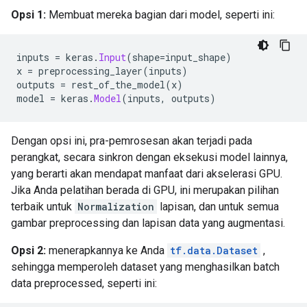
Opsi 1:
Membuat mereka bagian dari model, seperti ini:
inputs 
=
 keras
.
Input
(
shape
=
input_shape
)
x 
=
 preprocessing_layer
(
inputs
)
outputs 
=
 rest_of_the_model
(
x
)
model 
=
 keras
.
Model
(
inputs
,
 outputs
)
Dengan opsi ini, pra-pemrosesan akan terjadi pada
perangkat, secara sinkron dengan eksekusi model lainnya,
yang berarti akan mendapat manfaat dari akselerasi GPU.
Jika Anda pelatihan berada di GPU, ini merupakan pilihan
terbaik untuk
Normalization
lapisan, dan untuk semua
gambar preprocessing dan lapisan data yang augmentasi.
Opsi 2:
menerapkannya ke Anda
tf.data.Dataset
,
sehingga memperoleh dataset yang menghasilkan batch
data preprocessed, seperti ini: