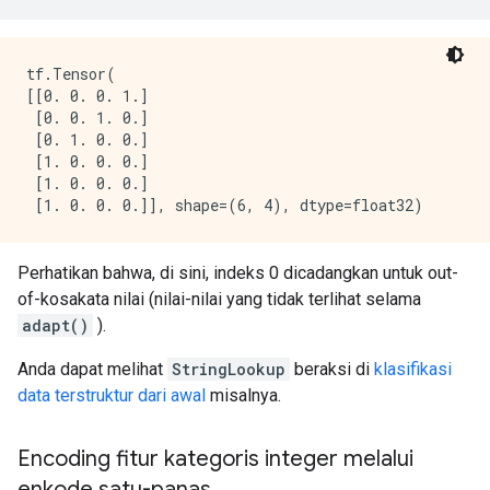
tf.Tensor(

[[0. 0. 0. 1.]

 [0. 0. 1. 0.]

 [0. 1. 0. 0.]

 [1. 0. 0. 0.]

 [1. 0. 0. 0.]

Perhatikan bahwa, di sini, indeks 0 dicadangkan untuk out-
of-kosakata nilai (nilai-nilai yang tidak terlihat selama
adapt()
).
Anda dapat melihat
StringLookup
beraksi di
klasifikasi
data terstruktur dari awal
misalnya.
Encoding fitur kategoris integer melalui
enkode satu-panas