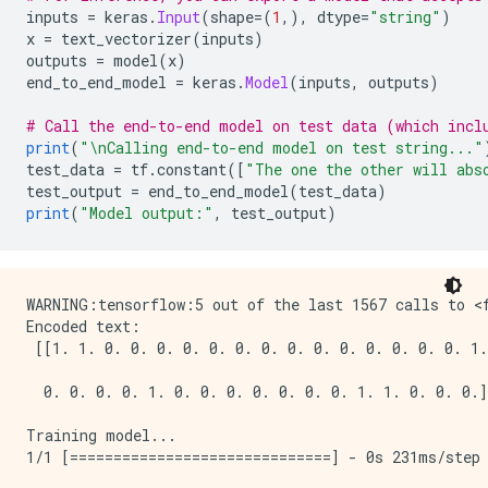
inputs 
=
 keras
.
Input
(
shape
=(
1
,),
 dtype
=
"string"
)
x 
=
 text_vectorizer
(
inputs
)
outputs 
=
 model
(
x
)
end_to_end_model 
=
 keras
.
Model
(
inputs
,
 outputs
)
# Call the end-to-end model on test data (which incl
print
(
"\nCalling end-to-end model on test string..."
test_data 
=
 tf
.
constant
([
"The one the other will abs
test_output 
=
 end_to_end_model
(
test_data
)
print
(
"Model output:"
,
 test_output
)
WARNING:tensorflow:5 out of the last 1567 calls to <
Encoded text:

 [[1. 1. 0. 0. 0. 0. 0. 0. 0. 0. 0. 0. 0. 0. 0. 0. 1.
  0. 0. 0. 0. 1. 0. 0. 0. 0. 0. 0. 0. 1. 1. 0. 0. 0.]
Training model...

1/1 [==============================] - 0s 231ms/step 