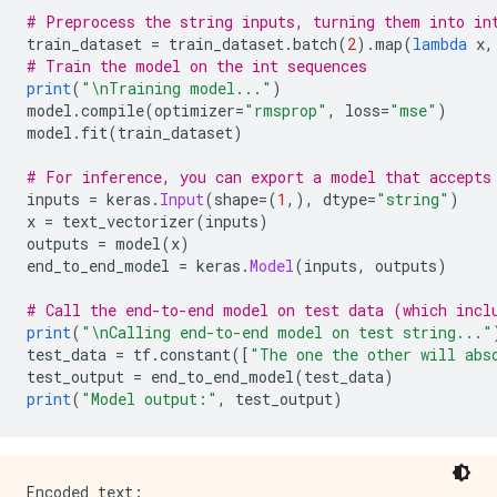
# Preprocess the string inputs, turning them into in
train_dataset 
=
 train_dataset
.
batch
(
2
).
map
(
lambda
 x
,
# Train the model on the int sequences
print
(
"\nTraining model..."
)
model
.
compile
(
optimizer
=
"rmsprop"
,
 loss
=
"mse"
)
model
.
fit
(
train_dataset
)
# For inference, you can export a model that accepts
inputs 
=
 keras
.
Input
(
shape
=(
1
,),
 dtype
=
"string"
)
x 
=
 text_vectorizer
(
inputs
)
outputs 
=
 model
(
x
)
end_to_end_model 
=
 keras
.
Model
(
inputs
,
 outputs
)
# Call the end-to-end model on test data (which incl
print
(
"\nCalling end-to-end model on test string..."
test_data 
=
 tf
.
constant
([
"The one the other will abs
test_output 
=
 end_to_end_model
(
test_data
)
print
(
"Model output:"
,
 test_output
)
Encoded text:
