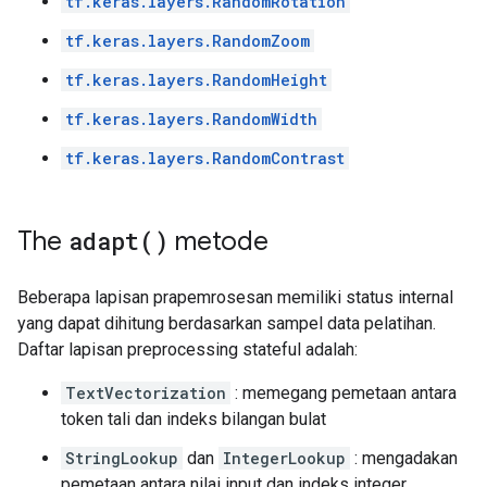
tf.keras.layers.RandomRotation
tf.keras.layers.RandomZoom
tf.keras.layers.RandomHeight
tf.keras.layers.RandomWidth
tf.keras.layers.RandomContrast
The
adapt(
)
metode
Beberapa lapisan prapemrosesan memiliki status internal
yang dapat dihitung berdasarkan sampel data pelatihan.
Daftar lapisan preprocessing stateful adalah:
TextVectorization
: memegang pemetaan antara
token tali dan indeks bilangan bulat
StringLookup
dan
IntegerLookup
: mengadakan
pemetaan antara nilai input dan indeks integer.