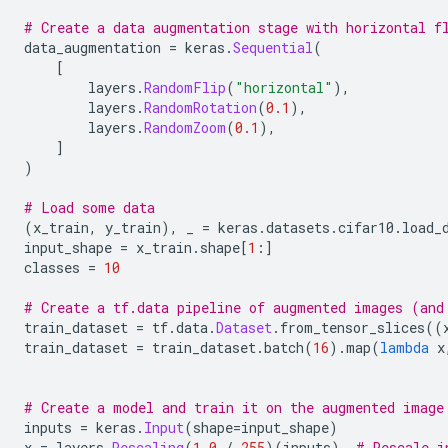
# Create a data augmentation stage with horizontal f
data_augmentation 
=
 keras
.
Sequential
(
[
        layers
.
RandomFlip
(
"horizontal"
),
        layers
.
RandomRotation
(
0.1
),
        layers
.
RandomZoom
(
0.1
),
]
)
# Load some data
(
x_train
,
 y_train
),
 _ 
=
 keras
.
datasets
.
cifar10
.
load_
input_shape 
=
 x_train
.
shape
[
1
:]
classes 
=
10
# Create a tf.data pipeline of augmented images (and
train_dataset 
=
 tf
.
data
.
Dataset
.
from_tensor_slices
((
train_dataset 
=
 train_dataset
.
batch
(
16
).
map
(
lambda
 x
# Create a model and train it on the augmented image
inputs 
=
 keras
.
Input
(
shape
=
input_shape
)
x 
=
 layers
.
Rescaling
(
1.0
/
255
)(
inputs
)
# Rescale i