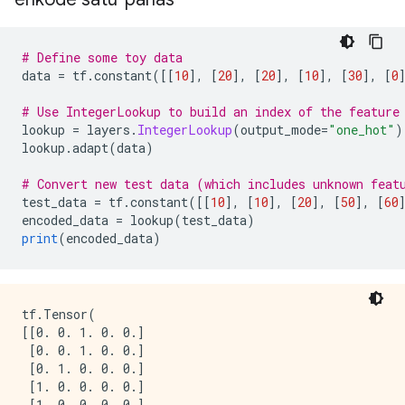
# Define some toy data
data 
=
 tf
.
constant
([[
10
],
[
20
],
[
20
],
[
10
],
[
30
],
[
0
# Use IntegerLookup to build an index of the feature
lookup 
=
 layers
.
IntegerLookup
(
output_mode
=
"one_hot"
)
lookup
.
adapt
(
data
)
# Convert new test data (which includes unknown feat
test_data 
=
 tf
.
constant
([[
10
],
[
10
],
[
20
],
[
50
],
[
60
encoded_data 
=
 lookup
(
test_data
)
print
(
encoded_data
)
tf.Tensor(

[[0. 0. 1. 0. 0.]

 [0. 0. 1. 0. 0.]

 [0. 1. 0. 0. 0.]

 [1. 0. 0. 0. 0.]

 [1. 0. 0. 0. 0.]
