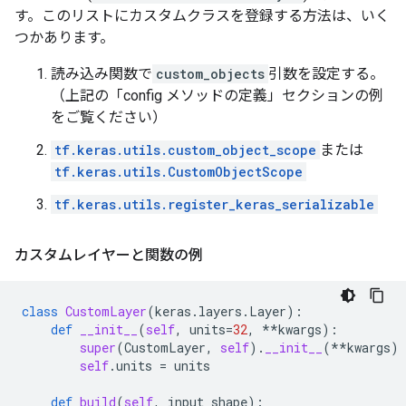
す。このリストにカスタムクラスを登録する方法は、いく
つかあります。
読み込み関数で
custom_objects
引数を設定する。
（上記の「config メソッドの定義」セクションの例
をご覧ください）
tf.keras.utils.custom_object_scope
または
tf.keras.utils.CustomObjectScope
tf.keras.utils.register_keras_serializable
カスタムレイヤーと関数の例
class
CustomLayer
(
keras
.
layers
.
Layer
):
def
__init__
(
self
,
units
=
32
,
**
kwargs
):
super
(
CustomLayer
,
self
)
.
__init__
(
**
kwargs
)
self
.
units
=
units
def
build
(
self
,
input_shape
):