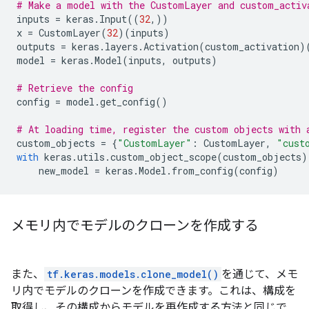
# Make a model with the CustomLayer and custom_activ
inputs
=
keras
.
Input
((
32
,))
x
=
CustomLayer
(
32
)(
inputs
)
outputs
=
keras
.
layers
.
Activation
(
custom_activation
)
model
=
keras
.
Model
(
inputs
,
outputs
)
# Retrieve the config
config
=
model
.
get_config
()
# At loading time, register the custom objects with 
custom_objects
=
{
"CustomLayer"
:
CustomLayer
,
"cust
with
keras
.
utils
.
custom_object_scope
(
custom_objects
)
new_model
=
keras
.
Model
.
from_config
(
config
)
メモリ内でモデルのクローンを作成する
また、
tf.keras.models.clone_model()
を通じて、メモ
リ内でモデルのクローンを作成できます。これは、構成を
取得し、その構成からモデルを再作成する方法と同じで