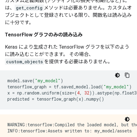
カスタム定義関数 (アクティブ化の損失や初期化など) に
は、
get_config
メソッドは必要ありません。カスタムオ
ブジェクトとして登録されている限り、関数名は読み込み
に十分です。
TensorFlow グラフのみの読み込み
Keras により生成された TensorFlow グラフを以下のよう
に読み込むことができます。 その場合、
custom_objects
を提供する必要はありません。
model
.
save
(
"my_model"
)
tensorflow_graph
=
tf
.
saved_model
.
load
(
"my_model"
)
x
=
np
.
random
.
uniform
(
size
=
(
4
,
32
))
.
astype
(
np
.
float3
predicted
=
tensorflow_graph
(
x
)
.
numpy
()
WARNING:tensorflow:Compiled the loaded model, but th