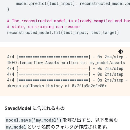
model
.
predict
(
test_input
),
reconstructed_model
.
p
)
# The reconstructed model is already compiled and ha
# state, so training can resume:
reconstructed_model
.
fit
(
test_input
,
test_target
)
4/4 [==============================] - 0s 2ms/step - 
INFO:tensorflow:Assets written to: my_model/assets

4/4 [==============================] - 0s 2ms/step

4/4 [==============================] - 0s 2ms/step

4/4 [==============================] - 0s 2ms/step - 
Saved
Model に含まれるもの
model.save('my_model')
を呼び出すと、以下を含む
my_model
という名前のフォルダが作成されます。