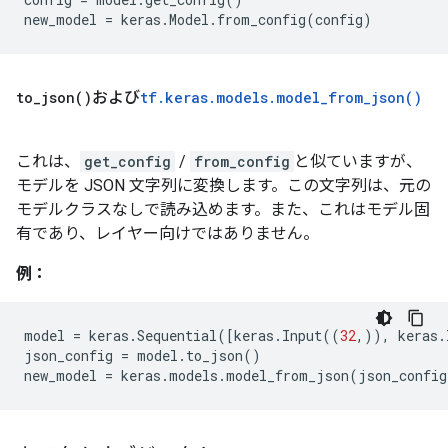
new_model
=
keras
.
Model
.
from_config
(
config
)
to_json(
)
および
tf
.
keras
.
models
.
model_from_json(
)
これは、
get_config
/
from_config
と似ていますが、
モデルを JSON 文字列に変換します。この文字列は、元の
モデルクラスなしで読み込めます。また、これはモデル固
有であり、レイヤー向けではありません。
例：
model
=
keras
.
Sequential
([
keras
.
Input
((
32
,)),
keras
.
json_config
=
model
.
to_json
()
new_model
=
keras
.
models
.
model_from_json
(
json_config