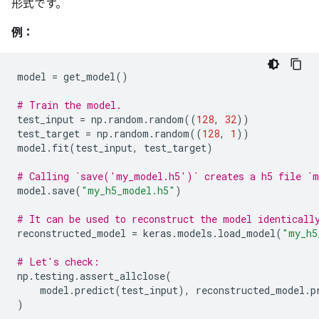
形式です。
例：
model
=
get_model
()
# Train the model.
test_input
=
np
.
random
.
random
((
128
,
32
))
test_target
=
np
.
random
.
random
((
128
,
1
))
model
.
fit
(
test_input
,
test_target
)
# Calling `save('my_model.h5')` creates a h5 file `m
model
.
save
(
"my_h5_model.h5"
)
# It can be used to reconstruct the model identicall
reconstructed_model
=
keras
.
models
.
load_model
(
"my_h5
# Let's check:
np
.
testing
.
assert_allclose
(
model
.
predict
(
test_input
),
reconstructed_model
.
p
)