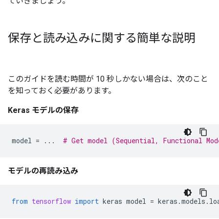
ていきましょう。
保存と読み込みに関する簡単な説明
このガイドを読む時間が 10 秒しかない場合は、次のこと
を知っておく必要があります。
Keras モデルの保存
model
=
...
# Get model (Sequential, Functional Mod
モデルの再読み込み
from
tensorflow
import
keras
model
=
keras
.
models
.
lo