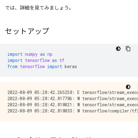
では、詳細を見てみましょう。
セットアップ
import
numpy
as
np
import
tensorflow
as
tf
from
tensorflow
import
keras
2022-08-09 05:28:42.265258: E tensorflow/stream_exec
2022-08-09 05:28:42.817786: W tensorflow/stream_exec
2022-08-09 05:28:42.818021: W tensorflow/stream_exec