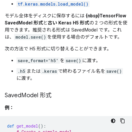
tf.keras.models.load_model()
モデル全体をディスクに保存するには
{nbsp}TensorFlow
SavedModel 形式
と
古い Keras H5 形式
の 2 つの形式を使
用できます。推奨される形式は SavedModel です。これ
は、
model.save()
を使用する場合のデフォルトです。
次の方法で H5 形式に切り替えることができます。
save_format='h5'
を
save()
に渡す。
.h5
または
.keras
で終わるファイル名を
save()
に渡す。
Saved
Model 形式
例：
def
get_model
():
# Create a simple model.