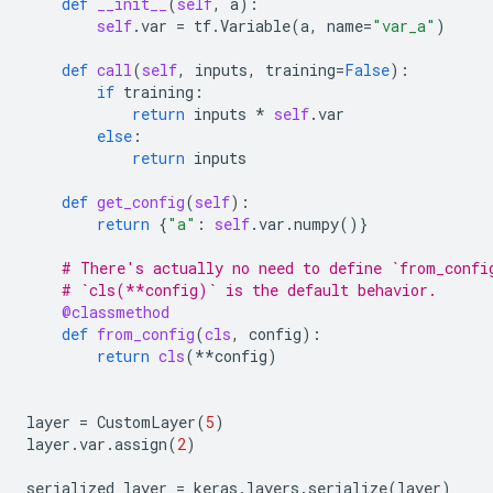
def
__init__
(
self
,
a
):
self
.
var
=
tf
.
Variable
(
a
,
name
=
"var_a"
)
def
call
(
self
,
inputs
,
training
=
False
):
if
training
:
return
inputs
*
self
.
var
else
:
return
inputs
def
get_config
(
self
):
return
{
"a"
:
self
.
var
.
numpy
()}
# There's actually no need to define `from_confi
# `cls(**config)` is the default behavior.
@classmethod
def
from_config
(
cls
,
config
):
return
cls
(
**
config
)
layer
=
CustomLayer
(
5
)
layer
.
var
.
assign
(
2
)
serialized_layer
=
keras
.
layers
.
serialize
(
layer
)