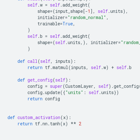
self
.
w
=
self
.
add_weight
(
shape
=
(
input_shape
[
-
1
],
self
.
units
),
initializer
=
"random_normal"
,
trainable
=
True
,
)
self
.
b
=
self
.
add_weight
(
shape
=
(
self
.
units
,),
initializer
=
"random
)
def
call
(
self
,
inputs
):
return
tf
.
matmul
(
inputs
,
self
.
w
)
+
self
.
b
def
get_config
(
self
):
config
=
super
(
CustomLayer
,
self
)
.
get_config
config
.
update
({
"units"
:
self
.
units
})
return
config
def
custom_activation
(
x
):
return
tf
.
nn
.
tanh
(
x
)
**
2