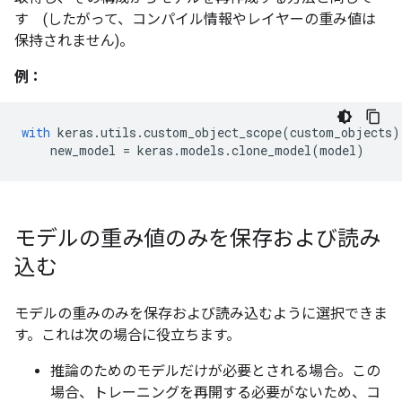
す (したがって、コンパイル情報やレイヤーの重み値は
保持されません)。
例：
with
keras
.
utils
.
custom_object_scope
(
custom_objects
)
new_model
=
keras
.
models
.
clone_model
(
model
)
モデルの重み値のみを保存および読み
込む
モデルの重みのみを保存および読み込むように選択できま
す。これは次の場合に役立ちます。
推論のためのモデルだけが必要とされる場合。この
場合、トレーニングを再開する必要がないため、コ