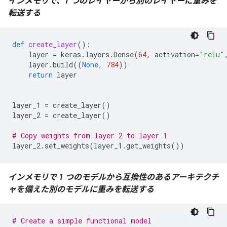
インメモリで、1 つのレイヤーから別のレイヤーに重みを
転送する
def
create_layer
():
layer
=
keras
.
layers
.
Dense
(
64
,
activation
=
"relu"
layer
.
build
((
None
,
784
))
return
layer
layer_1
=
create_layer
()
layer_2
=
create_layer
()
# Copy weights from layer 2 to layer 1
layer_2
.
set_weights
(
layer_1
.
get_weights
())
インメモリで 1 つのモデルから互換性のあるアーキテクチ
ャを備えた別のモデルに重みを転送する
# Create a simple functional model