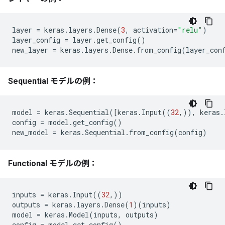
layer
=
keras
.
layers
.
Dense
(
3
,
activation
=
"relu"
)
layer_config
=
layer
.
get_config
()
new_layer
=
keras
.
layers
.
Dense
.
from_config
(
layer_con
Sequential モデルの例：
model
=
keras
.
Sequential
([
keras
.
Input
((
32
,)),
keras
.
config
=
model
.
get_config
()
new_model
=
keras
.
Sequential
.
from_config
(
config
)
Functional モデルの例：
inputs
=
keras
.
Input
((
32
,))
outputs
=
keras
.
layers
.
Dense
(
1
)(
inputs
)
model
=
keras
.
Model
(
inputs
,
outputs
)
config
=
model
.
get_config
()