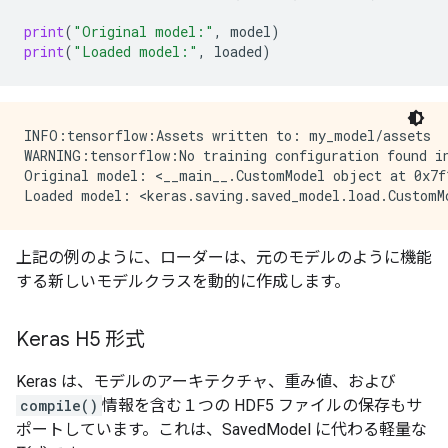
print
(
"Original model:"
,
model
)
print
(
"Loaded model:"
,
loaded
)
INFO:tensorflow:Assets written to: my_model/assets

WARNING:tensorflow:No training configuration found i
Original model: <__main__.CustomModel object at 0x7f1
上記の例のように、ローダーは、元のモデルのように機能
する新しいモデルクラスを動的に作成します。
Keras H5 形式
Keras は、モデルのアーキテクチャ、重み値、および
compile()
情報を含む１つの HDF5 ファイルの保存もサ
ポートしています。これは、SavedModel に代わる軽量な