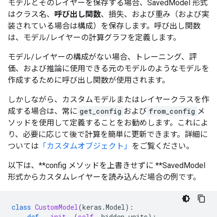
モデルとそのレイヤーを保存する場合、SavedModel 形式
はクラス名、
呼び出し関数
、損失、および重み（および実
装されている場合は構成）を保存します。呼び出し関数
は、モデル/レイヤーの計算グラフを定義します。
モデル/レイヤーの構成がない場合、トレーニング、評
価、および推論に使用できる元のモデルのようなモデルを
作成するために呼び出し関数が使用されます。
しかしながら、カスタムモデルまたはレイヤークラスを作
成する場合は、常に
get_config
および
from_config
メ
ソッドを使用して定義することをお勧めします。これによ
り、必要に応じて後で計算を簡単に更新できます。詳細に
ついては
「カスタムオブジェクト」
をご覧ください。
以下は、**config メソッドを上書きせずに **SavedModel
形式からカスタムレイヤーを読み込んだ場合の例です。
class
CustomModel
(
keras
.
Model
):
def
__init__
(
self
,
hidden_units
):