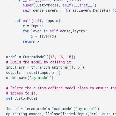
super
(
CustomModel
,
self
)
.
__init__
()
self
.
dense_layers
=
[
keras
.
layers
.
Dense
(
u
)
f
def
call
(
self
,
inputs
):
x
=
inputs
for
layer
in
self
.
dense_layers
:
x
=
layer
(
x
)
return
x
model
=
CustomModel
([
16
,
16
,
10
])
# Build the model by calling it
input_arr
=
tf
.
random
.
uniform
((
1
,
5
))
outputs
=
model
(
input_arr
)
model
.
save
(
"my_model"
)
# Delete the custom-defined model class to ensure th
# access to it.
del
CustomModel
loaded
=
keras
.
models
.
load_model
(
"my_model"
)
np
.
testing
.
assert_allclose
(
loaded
(
input_arr
),
output