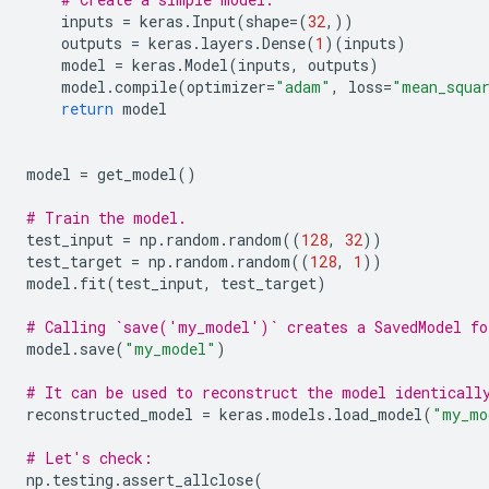
inputs
=
keras
.
Input
(
shape
=
(
32
,))
outputs
=
keras
.
layers
.
Dense
(
1
)(
inputs
)
model
=
keras
.
Model
(
inputs
,
outputs
)
model
.
compile
(
optimizer
=
"adam"
,
loss
=
"mean_squa
return
model
model
=
get_model
()
# Train the model.
test_input
=
np
.
random
.
random
((
128
,
32
))
test_target
=
np
.
random
.
random
((
128
,
1
))
model
.
fit
(
test_input
,
test_target
)
# Calling `save('my_model')` creates a SavedModel fo
model
.
save
(
"my_model"
)
# It can be used to reconstruct the model identicall
reconstructed_model
=
keras
.
models
.
load_model
(
"my_mo
# Let's check:
np
.
testing
.
assert_allclose
(