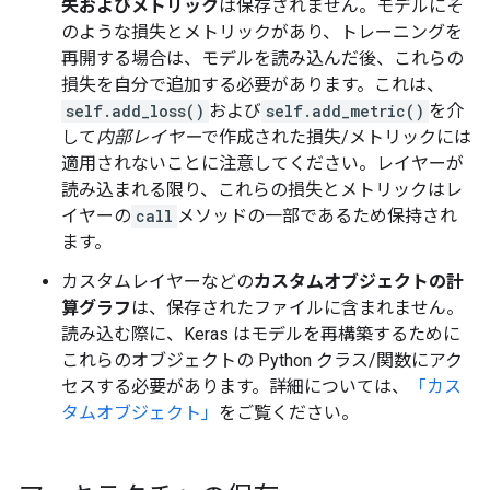
失およびメトリック
は保存されません。モデルにそ
のような損失とメトリックがあり、トレーニングを
再開する場合は、モデルを読み込んだ後、これらの
損失を自分で追加する必要があります。これは、
self.add_loss()
および
self.add_metric()
を介
して
内部レイヤー
で作成された損失/メトリックには
適用されないことに注意してください。レイヤーが
読み込まれる限り、これらの損失とメトリックはレ
イヤーの
call
メソッドの一部であるため保持され
ます。
カスタムレイヤーなどの
カスタムオブジェクトの計
算グラフ
は、保存されたファイルに含まれません。
読み込む際に、Keras はモデルを再構築するために
これらのオブジェクトの Python クラス/関数にアク
セスする必要があります。詳細については、
「カス
タムオブジェクト」
をご覧ください。