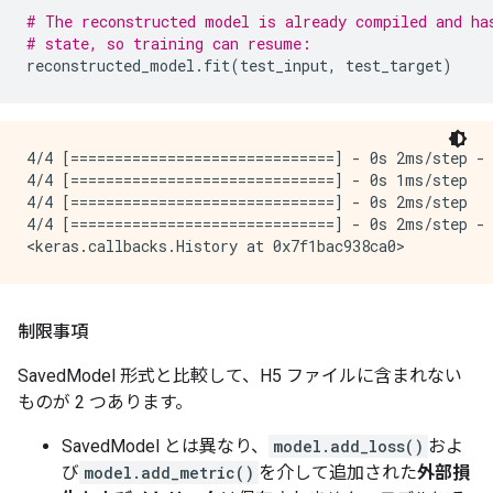
# The reconstructed model is already compiled and ha
# state, so training can resume:
reconstructed_model
.
fit
(
test_input
,
test_target
)
4/4 [==============================] - 0s 2ms/step - 
4/4 [==============================] - 0s 1ms/step

4/4 [==============================] - 0s 2ms/step

4/4 [==============================] - 0s 2ms/step - 
制限事項
SavedModel 形式と比較して、H5 ファイルに含まれない
ものが 2 つあります。
SavedModel とは異なり、
model.add_loss()
およ
び
model.add_metric()
を介して追加された
外部損