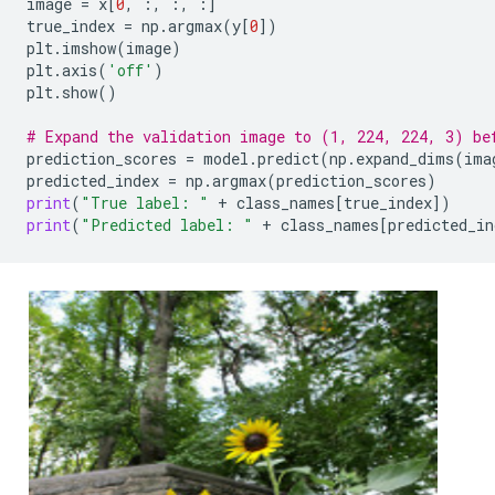
image
=
x
[
0
,
:,
:,
:]
true_index
=
np
.
argmax
(
y
[
0
])
plt
.
imshow
(
image
)
plt
.
axis
(
'off'
)
plt
.
show
()
# Expand the validation image to (1, 224, 224, 3) be
prediction_scores
=
model
.
predict
(
np
.
expand_dims
(
ima
predicted_index
=
np
.
argmax
(
prediction_scores
)
print
(
"True label: "
+
class_names
[
true_index
])
print
(
"Predicted label: "
+
class_names
[
predicted_in