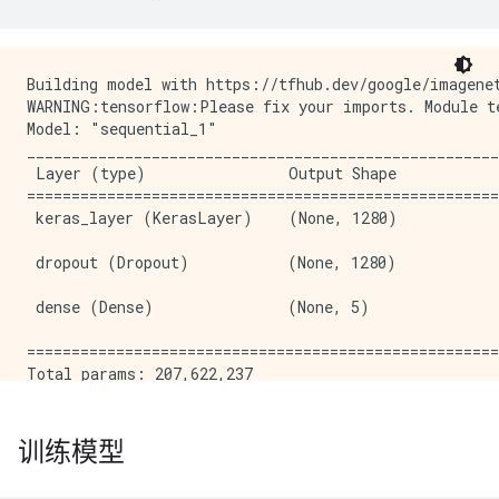
Building model with https://tfhub.dev/google/imagenet
WARNING:tensorflow:Please fix your imports. Module te
Model: "sequential_1"

_____________________________________________________
 Layer (type)                Output Shape            
=====================================================
 keras_layer (KerasLayer)    (None, 1280)            
 dropout (Dropout)           (None, 1280)            
 dense (Dense)               (None, 5)               
=====================================================
Total params: 207,622,237

Trainable params: 6,405

Non-trainable params: 207,615,832

训练模型