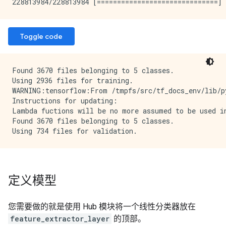
Toggle code
Found 3670 files belonging to 5 classes.

Using 2936 files for training.

WARNING:tensorflow:From /tmpfs/src/tf_docs_env/lib/p
Instructions for updating:

Lambda fuctions will be no more assumed to be used in
Found 3670 files belonging to 5 classes.

定义模型
您需要做的就是使用 Hub 模块将一个线性分类器放在
feature_extractor_layer
的顶部。