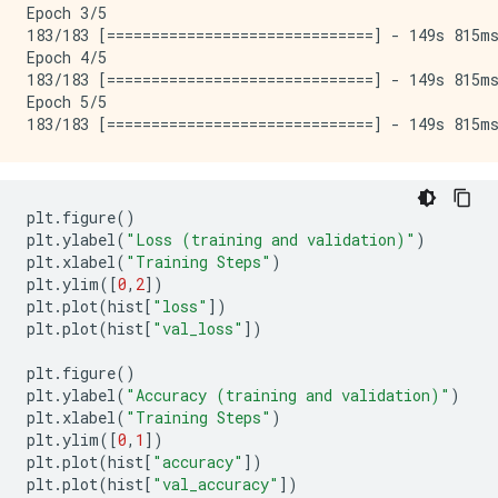
Epoch 3/5

183/183 [==============================] - 149s 815ms
Epoch 4/5

183/183 [==============================] - 149s 815ms
Epoch 5/5

plt
.
figure
()
plt
.
ylabel
(
"Loss (training and validation)"
)
plt
.
xlabel
(
"Training Steps"
)
plt
.
ylim
([
0
,
2
])
plt
.
plot
(
hist
[
"loss"
])
plt
.
plot
(
hist
[
"val_loss"
])
plt
.
figure
()
plt
.
ylabel
(
"Accuracy (training and validation)"
)
plt
.
xlabel
(
"Training Steps"
)
plt
.
ylim
([
0
,
1
])
plt
.
plot
(
hist
[
"accuracy"
])
plt
.
plot
(
hist
[
"val_accuracy"
])