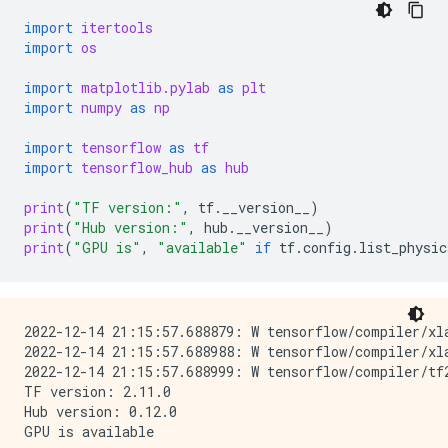
import
itertools
import
os
import
matplotlib.pylab
as
plt
import
numpy
as
np
import
tensorflow
as
tf
import
tensorflow_hub
as
hub
print
(
"TF version:"
,
tf
.
__version__
)
print
(
"Hub version:"
,
hub
.
__version__
)
print
(
"GPU is"
,
"available"
if
tf
.
config
.
list_physic
2022-12-14 21:15:57.688879: W tensorflow/compiler/xl
2022-12-14 21:15:57.688988: W tensorflow/compiler/xl
2022-12-14 21:15:57.688999: W tensorflow/compiler/tf
TF version: 2.11.0

Hub version: 0.12.0
