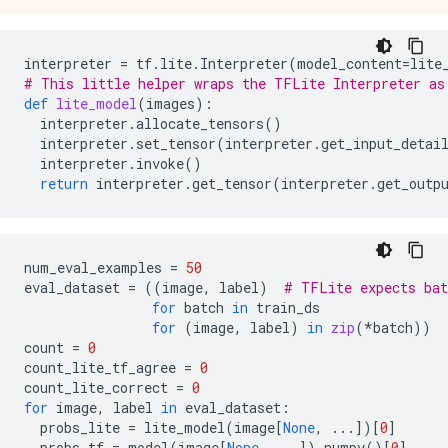
interpreter
=
tf
.
lite
.
Interpreter
(
model_content
=
lite
# This little helper wraps the TFLite Interpreter as
def
lite_model
(
images
):
interpreter
.
allocate_tensors
()
interpreter
.
set_tensor
(
interpreter
.
get_input_detai
interpreter
.
invoke
()
return
interpreter
.
get_tensor
(
interpreter
.
get_outp
num_eval_examples
=
50
eval_dataset
=
((
image
,
label
)
# TFLite expects bat
for
batch
in
train_ds
for
(
image
,
label
)
in
zip
(
*
batch
))
count
=
0
count_lite_tf_agree
=
0
count_lite_correct
=
0
for
image
,
label
in
eval_dataset
:
probs_lite
=
lite_model
(
image
[
None
,
...
])[
0
]
probs_tf
=
model
(
image
[
None
,
...
])
.
numpy
()[
0
]