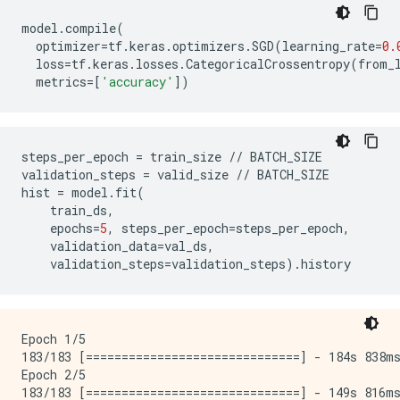
model
.
compile
(
optimizer
=
tf
.
keras
.
optimizers
.
SGD
(
learning_rate
=
0.
loss
=
tf
.
keras
.
losses
.
CategoricalCrossentropy
(
from_
metrics
=
[
'accuracy'
])
steps_per_epoch
=
train_size
//
BATCH_SIZE
validation_steps
=
valid_size
//
BATCH_SIZE
hist
=
model
.
fit
(
train_ds
,
epochs
=
5
,
steps_per_epoch
=
steps_per_epoch
,
validation_data
=
val_ds
,
validation_steps
=
validation_steps
)
.
history
Epoch 1/5

183/183 [==============================] - 184s 838ms
Epoch 2/5

183/183 [==============================] - 149s 816ms