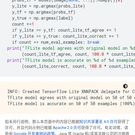
y_lite
=
np
.
argmax
(
probs_lite
)
y_tf
=
np
.
argmax
(
probs_tf
)
y_true
=
np
.
argmax
(
label
)
count
+=
1
if
y_lite
==
y_tf
:
count_lite_tf_agree
+=
1
if
y_lite
==
y_true
:
count_lite_correct
+=
1
if
count
 >
=
num_eval_examples
:
break
print
(
"TFLite model agrees with original model on 
%
(
count_lite_tf_agree
,
count
,
100.0
*
count_lit
print
(
"TFLite model is accurate on 
%d
 of 
%d
 example
(
count_lite_correct
,
count
,
100.0
*
count_lite
INFO: Created TensorFlow Lite XNNPACK delegate for CP
TFLite model agrees with original model on 50 of 50 
如未另行说明，那么本页面中的内容已根据
知识共享署名 4.0 许可
获得了
许可，并且代码示例已根据
Apache 2.0 许可
获得了许可。有关详情，请
参阅
Google 开发者网站政策
。Java 是 Oracle 和/或其关联公司的注册商