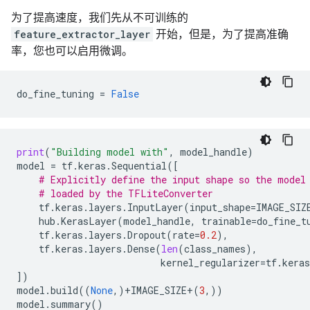
为了提高速度，我们先从不可训练的
feature_extractor_layer
开始，但是，为了提高准确
率，您也可以启用微调。
do_fine_tuning
=
False
print
(
"Building model with"
,
model_handle
)
model
=
tf
.
keras
.
Sequential
([
# Explicitly define the input shape so the model
# loaded by the TFLiteConverter
tf
.
keras
.
layers
.
InputLayer
(
input_shape
=
IMAGE_SIZ
hub
.
KerasLayer
(
model_handle
,
trainable
=
do_fine_t
tf
.
keras
.
layers
.
Dropout
(
rate
=
0.2
),
tf
.
keras
.
layers
.
Dense
(
len
(
class_names
),
kernel_regularizer
=
tf
.
keras
])
model
.
build
((
None
,)
+
IMAGE_SIZE
+
(
3
,))
model
.
summary
()