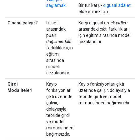
sağlamak
.
Bir tür karşı-
olgusal adalet
elde etmek için.
O nasıl çalışır?
İki set
Karşı olgusal
örnek çiftleri
arasındaki
arasındaki çıktı farklılıkları
puan
için eğitim sırasında modeli
dağılımındaki
cezalandırır.
farklılıklar için
eğitim
sırasında
modeli
cezalandırır.
Girdi
Kayıp
Kayıp fonksiyonları çıktı
Modaliteleri
fonksiyonları
üzerinde çalışır, dolayısıyla
çıktı üzerinde
teoride girdi ve model
çalışır,
mimarisinden bağımsızdır.
dolayısıyla
teoride girdi
ve model
mimarisinden
bağımsızdır.