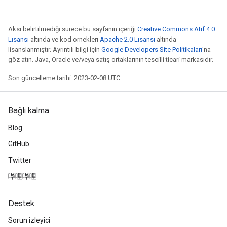
Aksi belirtilmediği sürece bu sayfanın içeriği
Creative Commons Atıf 4.0
Lisansı
altında ve kod örnekleri
Apache 2.0 Lisansı
altında
lisanslanmıştır. Ayrıntılı bilgi için
Google Developers Site Politikaları
'na
göz atın. Java, Oracle ve/veya satış ortaklarının tescilli ticari markasıdır.
Son güncelleme tarihi: 2023-02-08 UTC.
Bağlı kalma
Blog
GitHub
Twitter
哔哩哔哩
Destek
Sorun izleyici