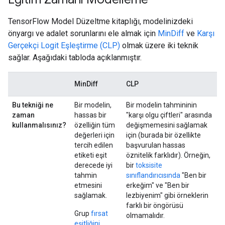
TensorFlow Model Düzeltme kitaplığı, modelinizdeki
önyargı ve adalet sorunlarını ele almak için
MinDiff
ve
Karşı
Gerçekçi Logit Eşleştirme (CLP)
olmak üzere iki teknik
sağlar. Aşağıdaki tabloda açıklanmıştır.
MinDiff
CLP
Bu tekniği ne
Bir modelin,
Bir modelin tahmininin
zaman
hassas bir
"karşı olgu çiftleri" arasında
kullanmalısınız?
özelliğin tüm
değişmemesini sağlamak
değerleri için
için (burada bir özellikte
tercih edilen
başvurulan hassas
etiketi eşit
öznitelik farklıdır). Örneğin,
derecede iyi
bir
toksisite
tahmin
sınıflandırıcısında
"Ben bir
etmesini
erkeğim" ve "Ben bir
sağlamak.
lezbiyenim" gibi örneklerin
farklı bir öngörüsü
Grup
fırsat
olmamalıdır.
eşitliğini