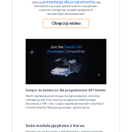
Odkryj najnowsze modele i narzędzia
podczas sesji i wars
Co nowego w Go
Zapoznaj się z najnowszymi aktual
prezentację dla p
obejrzyj
dowiedzieć się, w jaki sposób u
sztuczna inteligencja są wy
rzeczywistych zastoso