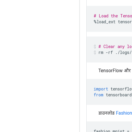
# Load the Tenso
%
load_ext tensor
# Clear any lo
rm 
-
rf 
./
logs
/
TensorFlow और 
import
 tensorflo
from
 tensorboard
डाउनलोड
Fashio
fashion_mnist 
=
 