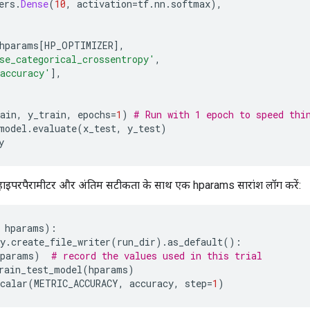
ers
.
Dense
(
10
,
 activation
=
tf
.
nn
.
softmax
),
(
hparams
[
HP_OPTIMIZER
],
se_categorical_crossentropy'
,
accuracy'
],
ain
,
 y_train
,
 epochs
=
1
)
# Run with 1 epoch to speed thi
model
.
evaluate
(
x_test
,
 y_test
)
y
ए, हाइपरपैरामीटर और अंतिम सटीकता के साथ एक hparams सारांश लॉग करें:
 hparams
):
y
.
create_file_writer
(
run_dir
).
as_default
():
hparams
)
# record the values used in this trial
rain_test_model
(
hparams
)
calar
(
METRIC_ACCURACY
,
 accuracy
,
 step
=
1
)