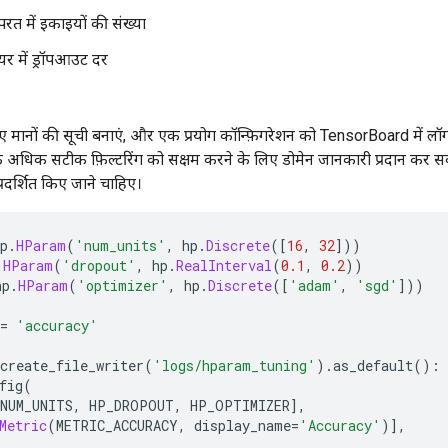
त में इकाइयों की संख्या
यर में ड्रॉपआउट दर
 मानों की सूची बनाएं, और एक प्रयोग कॉन्फ़िगरेशन को TensorBoard में लॉ
के अधिक सटीक फ़िल्टरिंग को सक्षम करने के लिए डोमेन जानकारी प्रदान कर सकत
्रदर्शित किए जाने चाहिए।
p
.
HParam
(
'num_units'
,
 hp
.
Discrete
([
16
,
32
]))
.
HParam
(
'dropout'
,
 hp
.
RealInterval
(
0.1
,
0.2
))
hp
.
HParam
(
'optimizer'
,
 hp
.
Discrete
([
'adam'
,
'sgd'
]))
=
'accuracy'
create_file_writer
(
'logs/hparam_tuning'
).
as_default
():
fig
(
NUM_UNITS
,
 HP_DROPOUT
,
 HP_OPTIMIZER
],
Metric
(
METRIC_ACCURACY
,
 display_name
=
'Accuracy'
)],