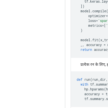
    tf
.
keras
.
lay
])
  model
.
compile
      optimizer
=
      loss
=
'spar
      metrics
=[
'
)
  model
.
fit
(
x_tr
  _
,
 accuracy 
=
 
return
 accurac
प्रत्येक रन के लि
def
 run
(
run_dir
,
with
 tf
.
summar
    hp
.
hparams
(
    accuracy 
=
 t
    tf
.
summary
.
s