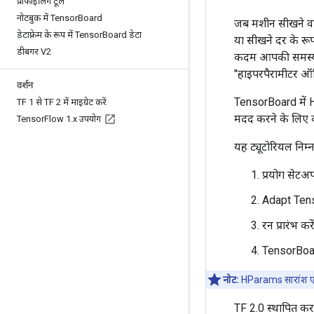
प्रोफाइलिंग टूल
नोटबुक में Tensor
Board
जब मशीन सीखने व
डेटाफ़्रेम के रूप में Tensor
Board डेटा
या सीखने दर के रूप 
डीबगर V2
कदम आपकी समस्या के
"हाइपरपैरामीटर ऑप्ट
वर्शन
TensorBoard में H
TF 1 से TF 2 में माइग्रेट करें
मदद करने के लिए 
Tensor
Flow 1
.
x उपयोग
यह ट्यूटोरियल निम्न
प्रयोग सेटअ
Adapt Tenso
रन प्रारंभ क
TensorBoard
नोट:
HParams सारांश एप
TF 2.0 स्थापित कर