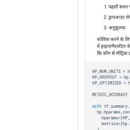
पहली सघन पर
ड्रापआउट ले
अनुकूलक
कोशिश करने के लिए
में हाइपरपैरामीटर 
कि कौन से मीट्रिक प
HP_NUM_UNITS 
=
 h
HP_DROPOUT 
=
 hp
HP_OPTIMIZER 
=
 
METRIC_ACCURACY 
with
 tf
.
summary
.
  hp
.
hparams_con
    hparams
=[
HP_
    metrics
=[
hp
.
)