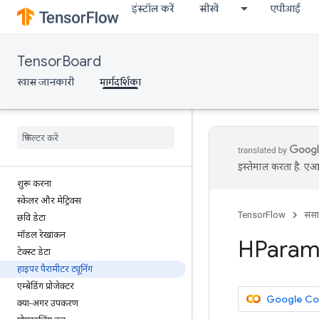
इंस्टॉल करें
सीखें
एपीआई
TensorBoard
खास जानकारी
मार्गदर्शिका
इस्तेमाल करता है. एआई
शुरू करना
स्केलर और मेट्रिक्स
TensorFlow
संस
छवि डेटा
मॉडल रेखांकन
HParams ड
टेक्स्ट डेटा
हाइपर पैरामीटर ट्यूनिंग
एम्बेडिंग प्रोजेक्टर
Google Cola
क्या-अगर उपकरण