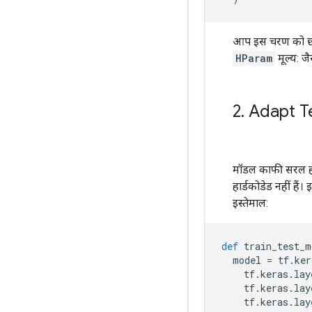
आप इस चरण को छोड़
HParam
मूल्य: जै
2
.
Adapt T
मॉडल काफी सरल होग
हार्डकोडेड नहीं है
इस्तेमाल:
def
 train_test_m
  model 
=
 tf
.
ker
    tf
.
keras
.
lay
    tf
.
keras
.
lay
    tf
.
keras
.
lay