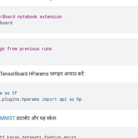
rBoard notebook extension
board
gs from previous runs
TensorBoard HParams प्लगइन आयात करें:
w 
as
 tf
.
plugins
.
hparams 
import
 api 
as
 hp
nMNIST
डाटासेट और यह स्केल:
tf
.
keras
.
datasets
.
fashion_mnist