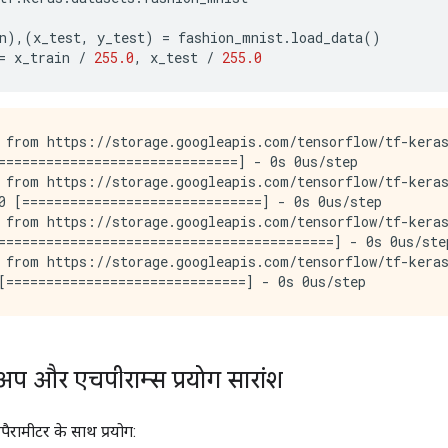
n
),(
x_test
,
 y_test
)
=
 fashion_mnist
.
load_data
()
=
 x_train 
/
255.0
,
 x_test 
/
255.0
 from https://storage.googleapis.com/tensorflow/tf-keras
==============================] - 0s 0us/step

 from https://storage.googleapis.com/tensorflow/tf-keras
0 [==============================] - 0s 0us/step

 from https://storage.googleapis.com/tensorflow/tf-keras
==========================================] - 0s 0us/step
 from https://storage.googleapis.com/tensorflow/tf-keras
अप और एचपीराम्स प्रयोग सारांश
पैरामीटर के साथ प्रयोग: