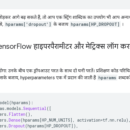
कर आगे बढ़ सकते हैं, तो आप एक स्ट्रिंग शाब्दिक का उपयोग भी आप अन्यथा 
से,
hparams['dropout']
के बजाय
hparams[HP_DROPOUT]
।
ensor
Flow हाइपरपैरामीटर और मेट्रिक्स लॉग कर
ा: उनके बीच एक ड्रॉपआउट परत के साथ दो घनी परतें। प्रशिक्षण कोड परिचि
ं। इसके बजाय, hyperparameters एक में प्रदान की जाती हैं
hparams
शब्दको
odel
(
hparams
):
as
.
models
.
Sequential
([
ers
.
Flatten
(),
ers
.
Dense
(
hparams
[
HP_NUM_UNITS
],
 activation
=
tf
.
nn
.
relu
)
ers
.
Dropout
(
hparams
[
HP_DROPOUT
]),