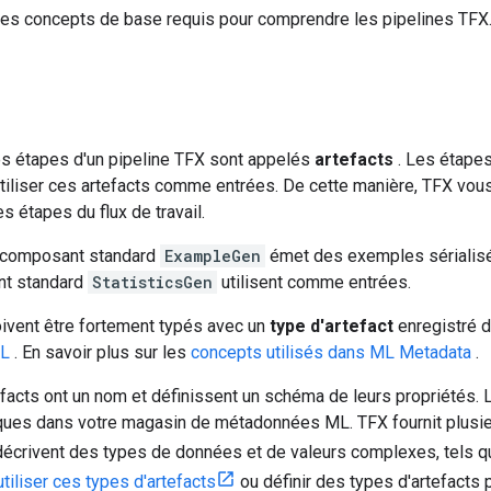
 les concepts de base requis pour comprendre les pipelines TFX
es étapes d'un pipeline TFX sont appelés
artefacts
. Les étapes
utiliser ces artefacts comme entrées. De cette manière, TFX vou
s étapes du flux de travail.
e composant standard
ExampleGen
émet des exemples sérialis
nt standard
StatisticsGen
utilisent comme entrées.
oivent être fortement typés avec un
type d'artefact
enregistré 
ML
. En savoir plus sur les
concepts utilisés dans ML Metadata
.
efacts ont un nom et définissent un schéma de leurs propriétés.
iques dans votre magasin de métadonnées ML. TFX fournit plusi
écrivent des types de données et de valeurs complexes, tels que :
utiliser ces types d'artefacts
ou définir des types d'artefacts