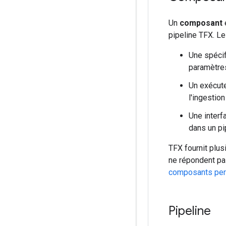
Un
composant
pipeline TFX. L
Une spécif
paramètre
Un exécute
l'ingestio
Une interf
dans un pi
TFX fournit plu
ne répondent pa
composants per
Pipeline