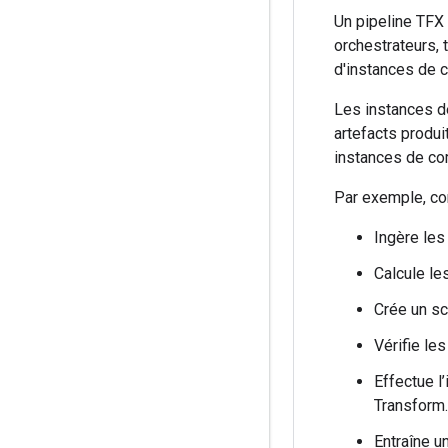
Un pipeline TFX 
orchestrateurs,
d'instances de 
Les instances d
artefacts produ
instances de co
Par exemple, con
Ingère les
Calcule le
Crée un s
Vérifie le
Effectue l
Transform.
Entraîne u