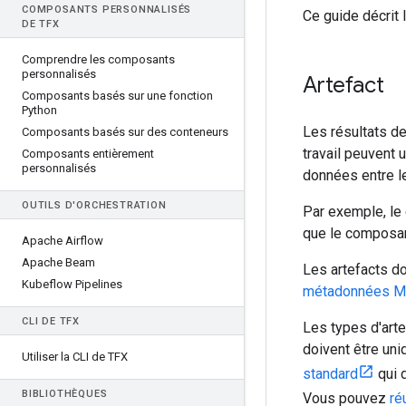
COMPOSANTS PERSONNALISÉS
Ce guide décrit
DE TFX
Comprendre les composants
personnalisés
Artefact
Composants basés sur une fonction
Python
Les résultats d
Composants basés sur des conteneurs
travail peuvent 
Composants entièrement
personnalisés
données entre le
OUTILS D'ORCHESTRATION
Par exemple, l
que le composa
Apache Airflow
Apache Beam
Les artefacts d
Kubeflow Pipelines
métadonnées 
CLI DE TFX
Les types d'art
doivent être un
Utiliser la CLI de TFX
standard
qui d
BIBLIOTHÈQUES
Vous pouvez
ré