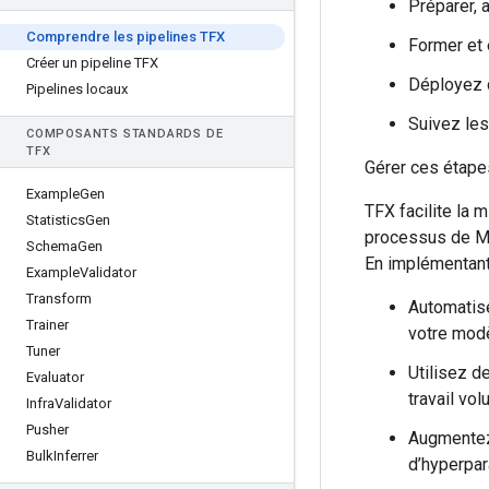
Préparer, 
Comprendre les pipelines TFX
Former et 
Créer un pipeline TFX
Déployez 
Pipelines locaux
Suivez le
COMPOSANTS STANDARDS DE
TFX
Gérer ces étapes
Example
Gen
TFX facilite la 
Statistics
Gen
processus de ML
Schema
Gen
En implémentant
Example
Validator
Transform
Automatise
Trainer
votre modè
Tuner
Utilisez d
Evaluator
travail vo
Infra
Validator
Pusher
Augmentez 
Bulk
Inferrer
d’hyperpa