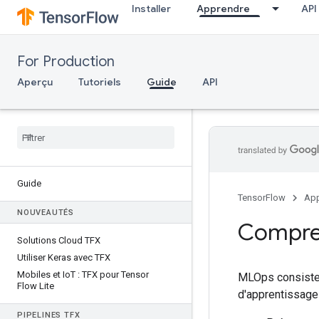
Installer
Apprendre
API
For Production
Aperçu
Tutoriels
Guide
API
Guide
TensorFlow
App
NOUVEAUTÉS
Compren
Solutions Cloud TFX
Utiliser Keras avec TFX
Mobiles et Io
T : TFX pour Tensor
MLOps consiste à
Flow Lite
d'apprentissage
PIPELINES TFX