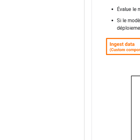
Évalue le 
Si le modè
déploiemen